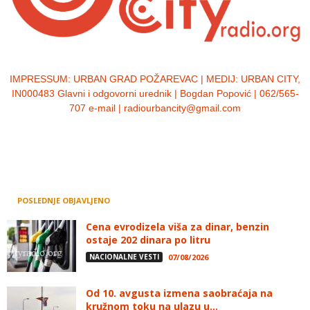
IMPRESSUM:
URBAN GRAD POŽAREVAC | MEDIJ: URBAN CITY,
IN000483 Glavni i odgovorni urednik | Bogdan Popović | 062/565-
707 e-mail | radiourbancity@gmail.com
POSLEDNJE OBJAVLJENO
Cena evrodizela viša za dinar, benzin
ostaje 202 dinara po litru
NACIONALNE VESTI
07/08/2026
Od 10. avgusta izmena saobraćaja na
kružnom toku na ulazu u...