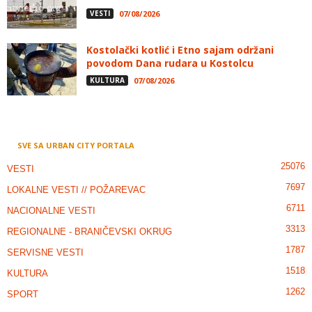
VESTI
07/08/2026
Kostolački kotlić i Etno sajam održani
povodom Dana rudara u Kostolcu
KULTURA
07/08/2026
SVE SA URBAN CITY PORTALA
25076
VESTI
7697
LOKALNE VESTI // POŽAREVAC
6711
NACIONALNE VESTI
3313
REGIONALNE - BRANIČEVSKI OKRUG
1787
SERVISNE VESTI
1518
KULTURA
1262
SPORT