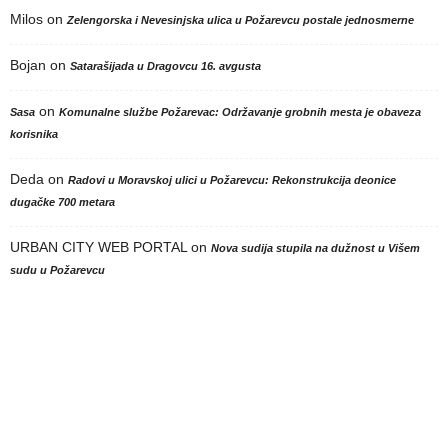
Milos
on
Zelengorska i Nevesinjska ulica u Požarevcu postale jednosmerne
Bojan
on
Satarašijada u Dragovcu 16. avgusta
on
Sasa
Komunalne službe Požarevac: Održavanje grobnih mesta je obaveza
korisnika
Deda
on
Radovi u Moravskoj ulici u Požarevcu: Rekonstrukcija deonice
dugačke 700 metara
URBAN CITY WEB PORTAL
on
Nova sudija stupila na dužnost u Višem
sudu u Požarevcu