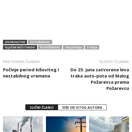
IZVOR/AUTOR
ED POŽAREVAC
KLJUČNE REČI/TAGOVI
ED POŽAREVAC
ISKLJUČENJA
STRUJA
PRETHODNI ČLANAK
SLEDEĆI ČLANAK
Počinje period kišovitog i
Do 25. juna zatvorena leva
nestabilnog vremena
traka auto-puta od Malog
Požarevca prema
Požarevcu
SLIČNI ČLANCI
VIŠE OD ISTOG AUTORA