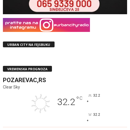
URBAN CITY NA FEJSBUKU
VREMENSKA PROGNOZA
POZAREVAC,RS
Clear Sky
32.2
°
C
32.2
°
32.2
°