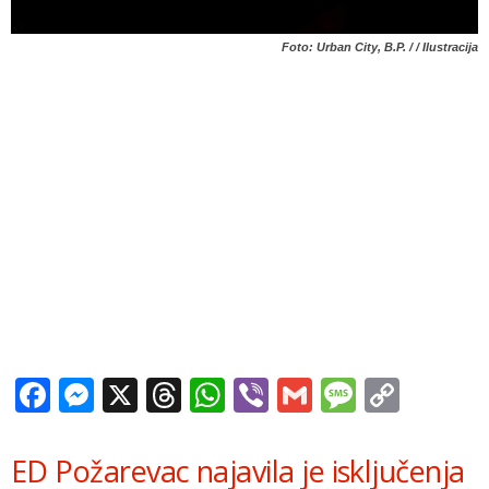
Foto: Urban City, B.P. / / Ilustracija
Facebook
Messenger
X
Threads
WhatsApp
Viber
Gmail
Messag
Copy
Link
ED Požarevac najavila je isključenja