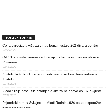
POSLEDNJE OBJAVE
Cena evrodizela viša za dinar, benzin ostaje 202 dinara po litru
07/08/2026
Od 10. avgusta izmena saobraćaja na kružnom toku na ulazu u
Požarevac
07/08/2026
Kostolački kotlić i Etno sajam održani povodom Dana rudara u
Kostolcu
07/08/2026
Vlada Srbije produžila smanjenje akciza na gorivo do 16. avgusta
07/08/2026
Prijateljski remi u Svilajncu – Mladi Radnik 1926 ostao neporažen
protiv srpskoligaša