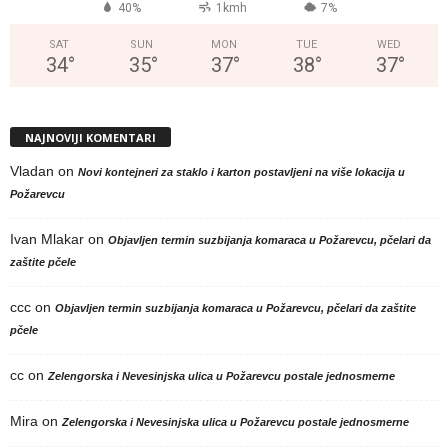
40%
1kmh
7%
SAT
SUN
MON
TUE
WED
34
°
35
°
37
°
38
°
37
°
NAJNOVIJI KOMENTARI
Vladan
on
Novi kontejneri za staklo i karton postavljeni na više lokacija u
Požarevcu
Ivan Mlakar
on
Objavljen termin suzbijanja komaraca u Požarevcu, pčelari da
zaštite pčele
ccc
on
Objavljen termin suzbijanja komaraca u Požarevcu, pčelari da zaštite
pčele
cc
on
Zelengorska i Nevesinjska ulica u Požarevcu postale jednosmerne
Mira
on
Zelengorska i Nevesinjska ulica u Požarevcu postale jednosmerne