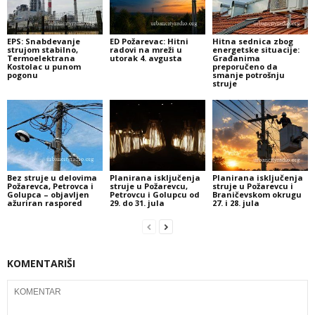
EPS: Snabdevanje
ED Požarevac: Hitni
Hitna sednica zbog
strujom stabilno,
radovi na mreži u
energetske situacije:
Termoelektrana
utorak 4. avgusta
Građanima
Kostolac u punom
preporučeno da
pogonu
smanje potrošnju
struje
Bez struje u delovima
Planirana isključenja
Planirana isključenja
Požarevca, Petrovca i
struje u Požarevcu,
struje u Požarevcu i
Golupca – objavljen
Petrovcu i Golupcu od
Braničevskom okrugu
ažuriran raspored
29. do 31. jula
27. i 28. jula
KOMENTARIŠI