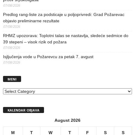
07/08/2026
Predlog rang-liste za podsticaje u poljoprivredi: Grad Požarevac
objavio preliminarne rezultate
07/08/2026
RHMZ upozorava: Toplotni talas se nastavlja, sledeće sedmice do
39 stepeni – visok rizik od požara
07/08/2026
Isjljučenja vode u Požarevcu za petak 7. avgust
07/08/2026
MENI
MENI
KALENDAR OBJAVA
August 2026
M
T
W
T
F
S
S