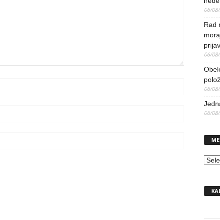
nedel
06/08
Rad 
mora
prija
06/08
Obel
polo
06/08
Jedna
06/08
ME
MEN
KA