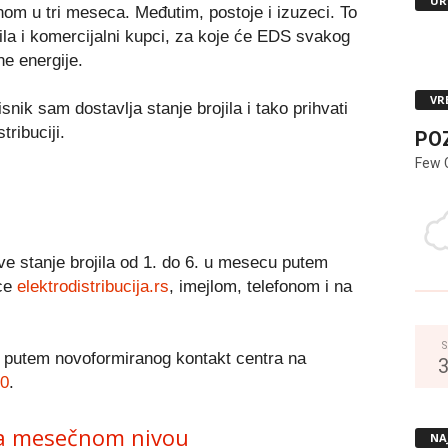
UR
dnom u tri meseca. Međutim, postoje i izuzeci. To
jila i komercijalni kupci, za koje će EDS svakog
ne energije.
VR
nik sam dostavlja stanje brojila i tako prihvati
ribuciji.
PO
Few 
ve stanje brojila od 1. do 6. u mesecu putem
ice
elektrodistribucija.rs
, imejlom, telefonom i na
S
 i putem novoformiranog kontakt centra na
00
.
 na mesečnom nivou
NA