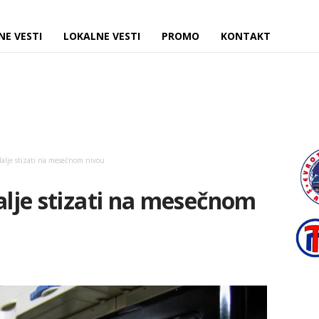
NE VESTI
LOKALNE VESTI
PROMO
KONTAKT
dalje stizati na mesečnom nivou
dalje stizati na mesečnom