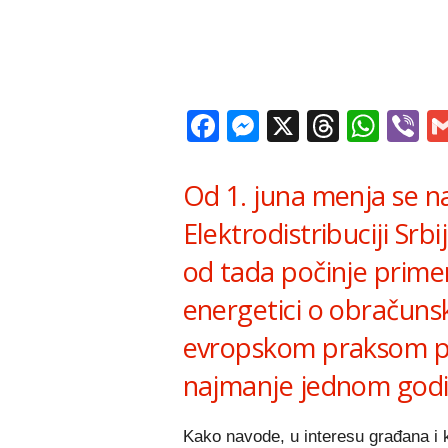
Facebook
Messenger
X
Thread
Wha
V
Od 1. juna menja se na
Elektrodistribuciji Srb
od tada počinje prime
energetici o obračunsk
evropskom praksom pre
najmanje jednom godi
Kako navode, u interesu građana i