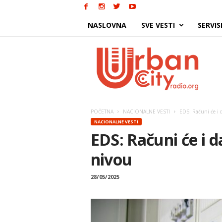
NASLOVNA
SVE VESTI
SERVIS
Urban
City
POČETNA
NACIONALNE VESTI
EDS: Računi će i 
NACIONALNE VESTI
EDS: Računi će i 
nivou
28/05/2025