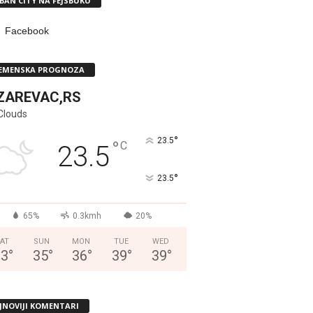
BAN CITY NA FEJSBUKU
Facebook
EMENSKA PROGNOZA
ZAREVAC,RS
Clouds
°
23.5
°
C
23.5
°
23.5
65%
0.3kmh
20%
AT
SUN
MON
TUE
WED
33
°
35
°
36
°
39
°
39
°
JNOVIJI KOMENTARI