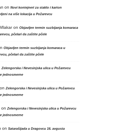
an
on
Novi kontejneri za staklo i karton
ljeni na više lokacija u Požarevcu
 Mlakar
on
Objavljen termin suzbijanja komaraca
revcu, pčelari da zaštite pčele
n
Objavljen termin suzbijanja komaraca u
vcu, pčelari da zaštite pčele
n
Zelengorska i Nevesinjska ulica u Požarevcu
le jednosmerne
on
Zelengorska i Nevesinjska ulica u Požarevcu
le jednosmerne
on
Zelengorska i Nevesinjska ulica u Požarevcu
le jednosmerne
n
on
Satarašijada u Dragovcu 16. avgusta