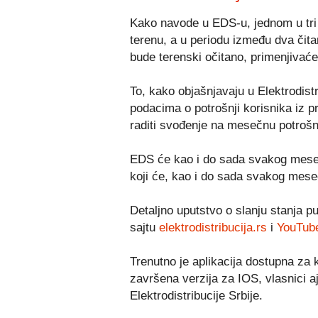
Kako navode u EDS-u, jednom u tri 
terenu, a u periodu između dva čitanj
bude terenski očitano, primenjivaće
To, kako objašnjavaju u Elektrodistr
podacima o potrošnji korisnika iz 
raditi svođenje na mesečnu potrošn
EDS će kao i do sada svakog mesec
koji će, kao i do sada svakog mesec
Detaljno uputstvo o slanju stanja p
sajtu
elektrodistribucija.rs
i
YouTub
Trenutno je aplikacija dostupna za 
završena verzija za IOS, vlasnici aj
Elektrodistribucije Srbije.