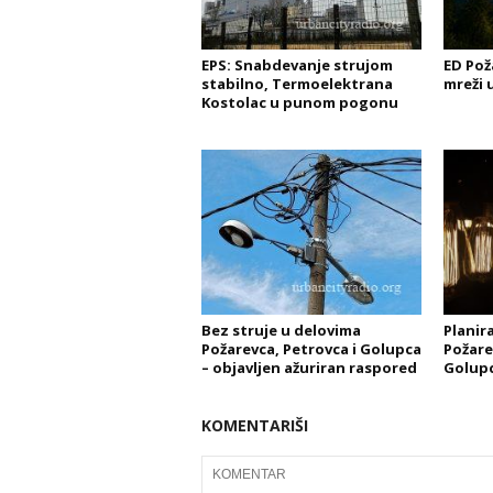
EPS: Snabdevanje strujom
ED Pož
stabilno, Termoelektrana
mreži 
Kostolac u punom pogonu
Bez struje u delovima
Planira
Požarevca, Petrovca i Golupca
Požare
– objavljen ažuriran raspored
Golupcu
KOMENTARIŠI