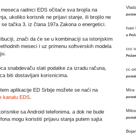
Vlad
meseca radnici EDS očitaće sva brojila na
postav
a, ukoliko korisnik ne prijavi stanje, ili brojilo ne
 se tačka 3. iz člana 197a Zakona o energetici.
Ivan
u Poža
ibuciji, znači da će se u kombinaciji sa istorijskim
prethodnih meseci i uz primenu softverskih modela
ccc
o
ju.
Požare
a snabdevaču slati podatke za izradu računa,
cc
o
a biti dostavljani korisnicima.
posta
utem aplikacije ED Srbije možete se naći na
Mira
e kanalu EDS
.
posta
Milos
korisnike sa Android telefonima, a dok ne bude
posta
fona mogu koristiti prijavu stanja putem sajta
Boja