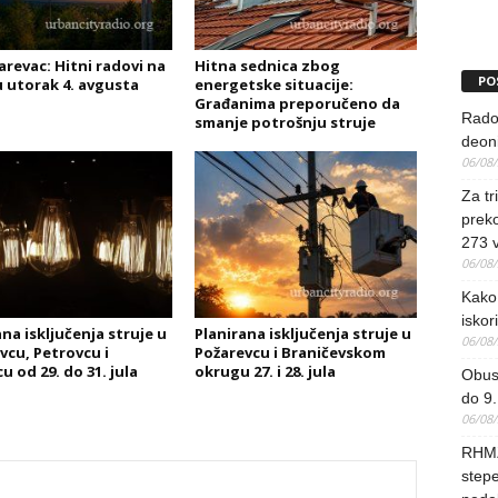
arevac: Hitni radovi na
Hitna sednica zbog
PO
u utorak 4. avgusta
energetske situacije:
Građanima preporučeno da
Rado
smanje potrošnju struje
deoni
06/08
Za tr
preko
273 
06/08
Kako 
iskori
na isključenja struje u
Planirana isključenja struje u
06/08
vcu, Petrovcu i
Požarevcu i Braničevskom
 od 29. do 31. jula
okrugu 27. i 28. jula
Obus
do 9.
06/08
RHMZ
stepe