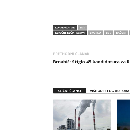
IZVOR/AUTOR
EDS
KLJUČNE REČI/TAGOVI
BROJILO
EDS
RAČUNI
PRETHODNI ČLANAK
Brnabić: Stiglo 45 kandidatura za 
SLIČNI ČLANCI
VIŠE OD ISTOG AUTORA