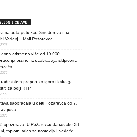
SLEDNJE OBJAVE
vi na auto-putu kod Smedereva i na
ci Vodanj – Mali Požarevac
/2026
i dana otkriveno više od 19.000
račenja brzine, iz saobraćaja isključena
vozača
/2026
radi sistem preporuka igara i kako ga
stiti za bolji RTP
/2026
tava saobraćaja u delu Požarevca od 7.
 avgusta
/2026
 upozorava: U Požarevcu danas oko 38
ni, toplotni talas se nastavlja i sledeće