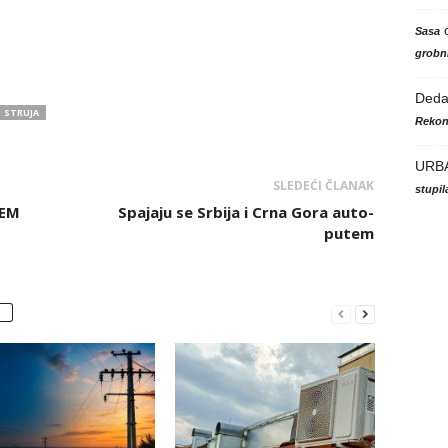
Sasa
grobni
Ded
STRUJA
Rekon
URB
SLEDEĆI ČLANAK
stupi
REM
Spajaju se Srbija i Crna Gora auto-
putem