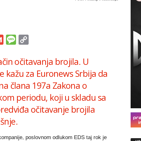
s
tsApp
iber
Gmail
Message
Copy
Link
čin očitavanja brojila. U
ije kažu za Euronews Srbija da
na člana 197a Zakona o
om periodu, koji u skladu sa
dviđa očitavanje brojila
šnje.
 kompanije, poslovnom odlukom EDS taj rok je