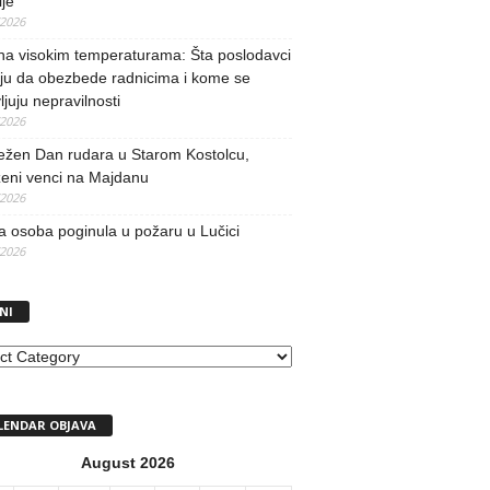
je
/2026
na visokim temperaturama: Šta poslodavci
ju da obezbede radnicima i kome se
vljuju nepravilnosti
/2026
ežen Dan rudara u Starom Kostolcu,
ženi venci na Majdanu
/2026
 osoba poginula u požaru u Lučici
/2026
NI
I
LENDAR OBJAVA
August 2026