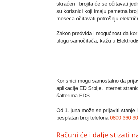
skraćen i brojila će se očitavati je
su korisnici koji imaju pametna bro
meseca očitavati potrošnju električ
Zakon predviđa i mogućnost da koris
ulogu samočitača, kažu u Elektrodist
Korisnici mogu samostalno da prija
aplikacije ED Srbije, internet stran
šalterima EDS.
Od 1. juna može se prijaviti stanje
besplatan broj telefona
0800 360 3
Računi će i dalje stizati