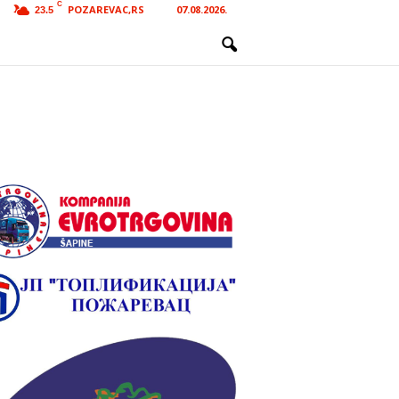
C
POZAREVAC,RS
07.08.2026.
23.5