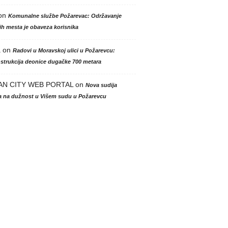
on
Komunalne službe Požarevac: Održavanje
h mesta je obaveza korisnika
a
on
Radovi u Moravskoj ulici u Požarevcu:
strukcija deonice dugačke 700 metara
AN CITY WEB PORTAL
on
Nova sudija
la na dužnost u Višem sudu u Požarevcu