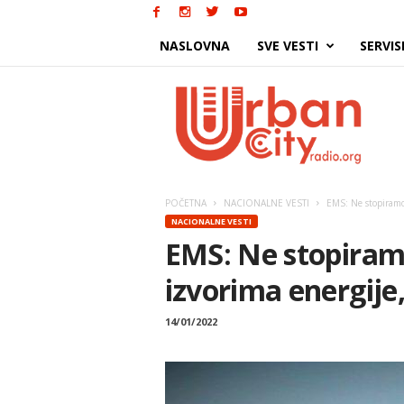
NASLOVNA
SVE VESTI
SERVIS
Urban
City
POČETNA
NACIONALNE VESTI
EMS: Ne stopiramo
NACIONALNE VESTI
EMS: Ne stopiram
izvorima energije
14/01/2022