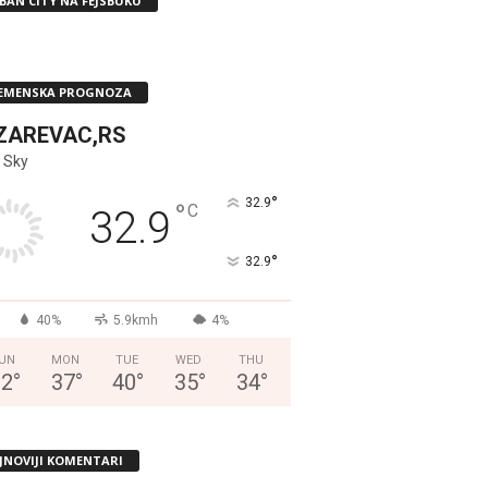
BAN CITY NA FEJSBUKU
EMENSKA PROGNOZA
ZAREVAC,RS
 Sky
°
32.9
°
C
32.9
°
32.9
40%
5.9kmh
4%
UN
MON
TUE
WED
THU
32
°
37
°
40
°
35
°
34
°
JNOVIJI KOMENTARI