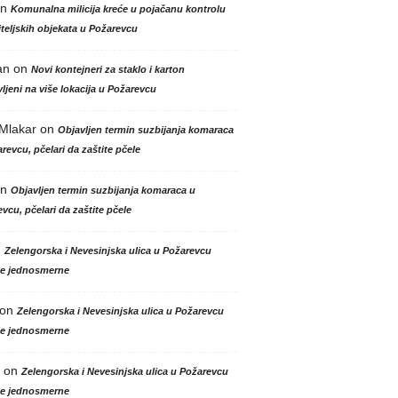
n
Komunalna milicija kreće u pojačanu kontrolu
teljskih objekata u Požarevcu
an
on
Novi kontejneri za staklo i karton
ljeni na više lokacija u Požarevcu
 Mlakar
on
Objavljen termin suzbijanja komaraca
revcu, pčelari da zaštite pčele
n
Objavljen termin suzbijanja komaraca u
vcu, pčelari da zaštite pčele
n
Zelengorska i Nevesinjska ulica u Požarevcu
le jednosmerne
on
Zelengorska i Nevesinjska ulica u Požarevcu
le jednosmerne
on
Zelengorska i Nevesinjska ulica u Požarevcu
le jednosmerne