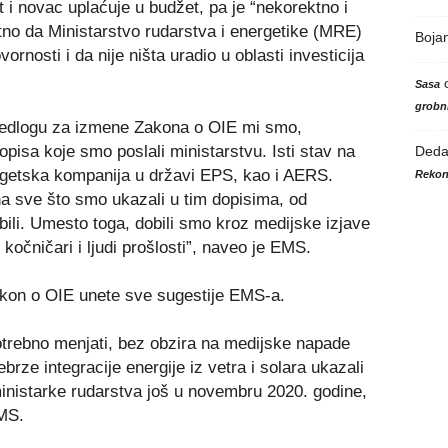
t i novac uplaćuje u budžet, pa je “nekorektno i
štetno da Ministarstvo rudarstva i energetike (MRE)
Boja
nosti i da nije ništa uradio u oblasti investicija
Sasa
grobni
redlogu za izmene Zakona o OIE mi smo,
opisa koje smo poslali ministarstvu. Isti stav na
Ded
rgetska kompanija u državi EPS, kao i AERS.
Rekon
a sve što smo ukazali u tim dopisima, od
ili. Umesto toga, dobili smo kroz medijske izjave
očničari i ljudi prošlosti”, naveo je EMS.
akon o OIE unete sve sugestije EMS-a.
otrebno menjati, bez obzira na medijske napade
brze integracije energije iz vetra i solara ukazali
istarke rudarstva još u novembru 2020. godine,
EMS.