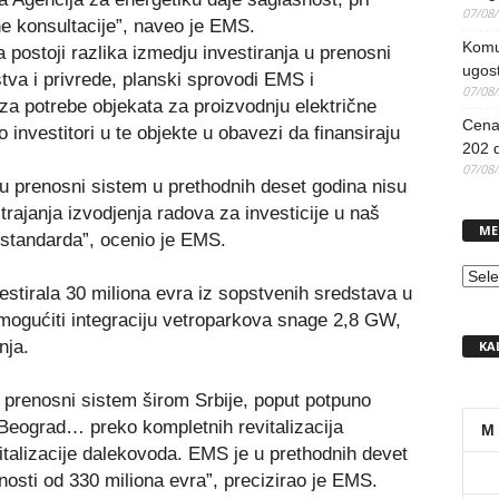
07/08
e konsultacije”, naveo je EMS.
Komun
a postoji razlika izmedju investiranja u prenosni
ugost
tva i privrede, planski sprovodi EMS i
07/08
za potrebe objekata za proizvodnju električne
Cena 
 investitori u te objekte u obavezi da finansiraju
202 d
07/08
 u prenosni sistem u prethodnih deset godina nisu
 trajanja izvodjenja radova za investicije u naš
ME
 standarda”, ocenio je EMS.
MEN
estirala 30 miliona evra iz sopstvenih sredstava u
mogućiti integraciju vetroparkova snage 2,8 GW,
nja.
KA
prenosni sistem širom Srbije, poput potpuno
, Beograd… preko kompletnih revitalizacija
M
vitalizacije dalekovoda. EMS je u prethodnih devet
nosti od 330 miliona evra”, precizirao je EMS.