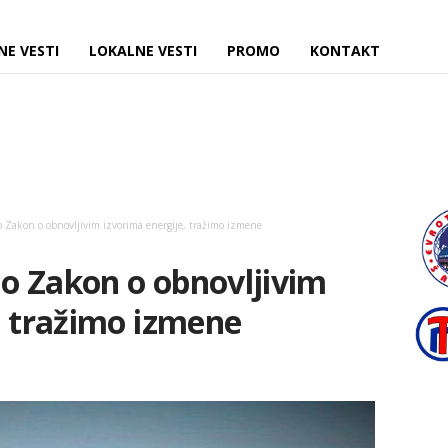
NE VESTI
LOKALNE VESTI
PROMO
KONTAKT
 Zakon o obnovljivim izvorima energije, tražimo izmene
o Zakon o obnovljivim
, tražimo izmene