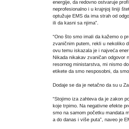
energije, da redovno ostvaruje profi
neprofesionalno i u krajnjoj liniji 
optužuje EMS da ima strah od odgovor
ili da kasni sa njima”.
“Ono što smo imali da kažemo o p
zvaničnim putem, rekli u nekoliko d
ovu temu iskazala je i najveća ene
Nikada nikakav zvaničan odgovor n
resornog ministarstva, mi nismo dob
etikete da smo nesposobni, da smo k
Dodaje se da je netačno da su u Z
“Stojimo iza zahteva da je zakon p
koje trpimo. Na negativne efekte pre
smo na samom početku mandata min
a do danas i više puta”, naveo je 