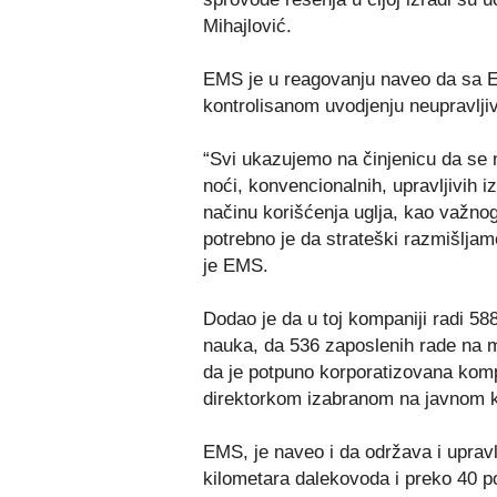
Mihajlović.
EMS je u reagovanju naveo da sa E
kontrolisanom uvodjenju neupravljiv
“Svi ukazujemo na činjenicu da se 
noći, konvencionalnih, upravljivih iz
načinu korišćenja uglja, kao važnog
potrebno je da strateški razmišlja
je EMS.
Dodao je da u toj kompaniji radi 588
nauka, da 536 zaposlenih rade na 
da je potpuno korporatizovana komp
direktorkom izabranom na javnom 
EMS, je naveo i da održava i upra
kilometara dalekovoda i preko 40 po