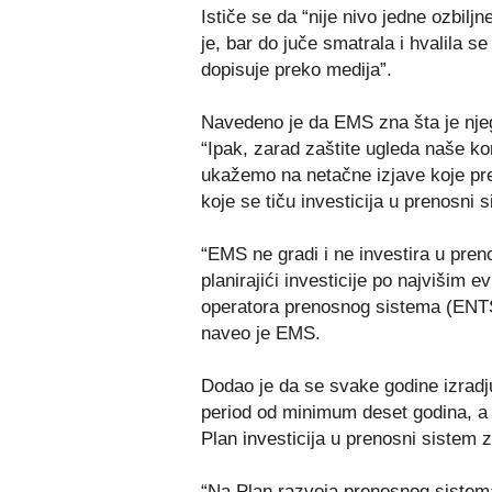
Ističe se da “nije nivo jedne ozbi
je, bar do juče smatrala i hvalila s
dopisuje preko medija”.
Navedeno je da EMS zna šta je njego
“Ipak, zarad zaštite ugleda naše k
ukažemo na netačne izjave koje pre
koje se tiču investicija u prenosni 
“EMS ne gradi i ne investira u pre
planirajići investicije po najvišim
operatora prenosnog sistema (ENTS
naveo je EMS.
Dodao je da se svake godine izradj
period od minimum deset godina, a 
Plan investicija u prenosni sistem z
“Na Plan razvoja prenosnog sistema