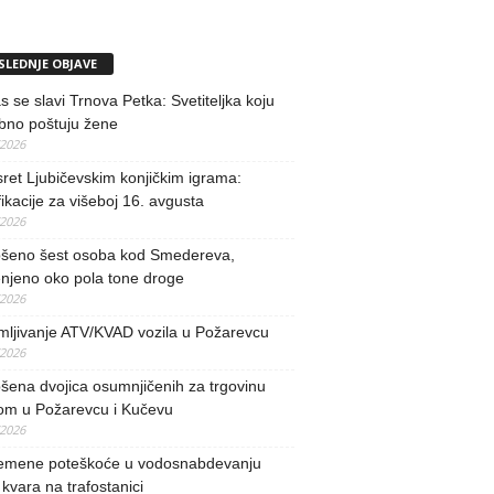
SLEDNJE OBJAVE
 se slavi Trnova Petka: Svetiteljka koju
bno poštuju žene
/2026
ret Ljubičevskim konjičkim igrama:
fikacije za višeboj 16. avgusta
/2026
šeno šest osoba kod Smedereva,
njeno oko pola tone droge
/2026
mljivanje ATV/KVAD vozila u Požarevcu
/2026
ena dvojica osumnjičenih za trgovinu
om u Požarevcu i Kučevu
/2026
remene poteškoće u vodosnabdevanju
kvara na trafostanici