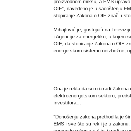
proizvodnom miksu, a EMS upravo insi
OIE”, navedeno je u saopštenju EMS
stopiranje Zakona o OIE znači i stop
Mihajlović je, gostujući na Televi
i Agencije za energetiku, u kojem se 
OIE, da stopiranje Zakona o OIE zna
energetskom sistemu neizbežne, up
Ona je rekla da su u izradi Zakona
elektroenergetskom sektoru, predst
investitora…
“Donošenju zakona prethodila je šir
EMS i sve što su rekli je u zakonu
sprovode rešenja u čijoj izradi su u