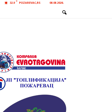
C
POZAREVAC,RS
08.08.2026.
32.9