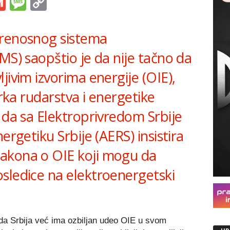
s
tsApp
iber
Gmail
Message
Copy
Link
prenosnog sistema
MS) saopštio je da nije tačno da
jivim izvorima energije (OIE),
arka rudarstva i energetike
 da sa Elektroprivredom Srbije
ergetiku Srbije (AERS) insistira
akona o OIE koji mogu da
sledice na elektroenergetski
da Srbija već ima ozbiljan udeo OIE u svom