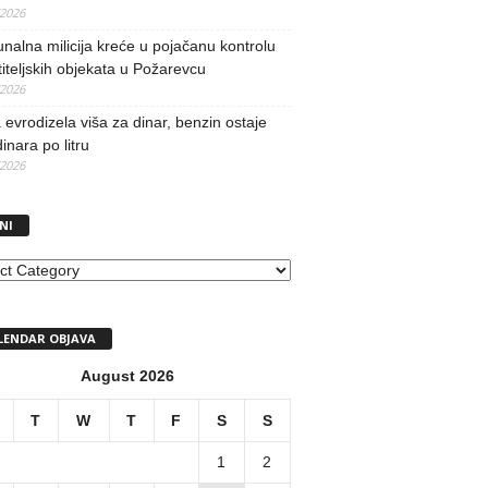
/2026
alna milicija kreće u pojačanu kontrolu
iteljskih objekata u Požarevcu
/2026
evrodizela viša za dinar, benzin ostaje
inara po litru
/2026
NI
I
LENDAR OBJAVA
August 2026
T
W
T
F
S
S
1
2