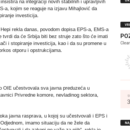
UR
stira na integraciji novih stabilnih i upravljivih
-a, kojim se reaguje na izjavu Mihajlović da
iranje investicija.
VR
ziji Hepi rekla danas, povodom dopisa EPS-a, EMS-a
PO
tvrdi da će Srbija biti bez struje zato što će imati
Clear
či i stopiranje investicija, kao i da su promene u
rkos otporu i opstrukcijama.
 o OIE učestvovala sva javna preduzeća u
avnici Privredne komore, nevladinog sektora,
S
oka javna rasprava, u kojoj su učestvovali i EPS i
. Odjednom, imamo situaciju da ne žele da
NA
čestvovali i da zakoni ne važe za njih”, rekla je