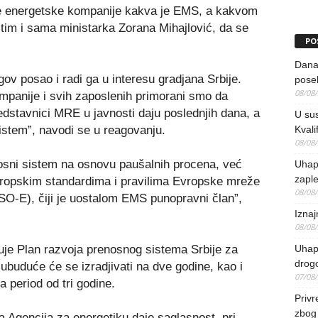
ljne energetske kompanije kakva je EMS, a kakvom
e tim i sama ministarka Zorana Mihajlović, da se
PO
Danas
v posao i radi ga u interesu gradjana Srbije.
pose
08/08
ompanije i svih zaposlenih primorani smo da
dstavnici MRE u javnosti daju poslednjih dana, a
U sus
sistem”, navodi se u reagovanju.
Kvali
08/08
nosni sistem na osnovu paušalnih procena, već
Uhap
zaple
 evropskim standardima i pravilima Evropske mreže
08/08
O-E), čiji je uostalom EMS punopravni član”,
Iznaj
08/08
uje Plan razvoja prenosnog sistema Srbije za
Uhapš
drog
ubuduće će se izradjivati na dve godine, kao i
07/08
a period od tri godine.
Priv
zbog 
 Agencija za energetiku daje saglasnost, pri