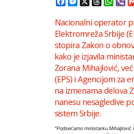
Facebook
Messenger
X
Thread
Wha
V
Nacionalni operator 
Elektromreža Srbije (E
stopira Zakon o obnovl
kako je izjavila minist
Zorana Mihajlović, već
(EPS) i Agencijom za en
na izmenama delova Z
nanesu nesagledive po
sistem Srbije.
“Podsećamo ministarku Mihajlović 