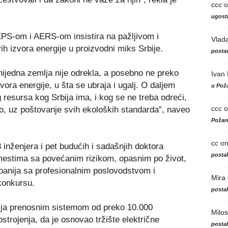
ccc
o
ugosti
PS-om i AERS-om insistira na pažljivom i
Vlad
ih izvora energije u proizvodni miks Srbije.
postav
nijedna zemlja nije odrekla, a posebno ne preko
Ivan
vora energije, u šta se ubraja i ugalj. O daljem
u Poža
 resursa kog Srbija ima, i kog se ne treba odreći,
ccc
o
mo, uz poštovanje svih ekoloških standarda”, naveo
Požare
cc
o
 inženjera i pet budućih i sadašnjih doktora
posta
mestima sa povećanim rizikom, opasnim po život,
anija sa profesionalnim poslovodstvom i
Mira
konkursu.
posta
vlja prenosnim sistemom od preko 10.000
Milos
strojenja, da je osnovao tržište električne
posta