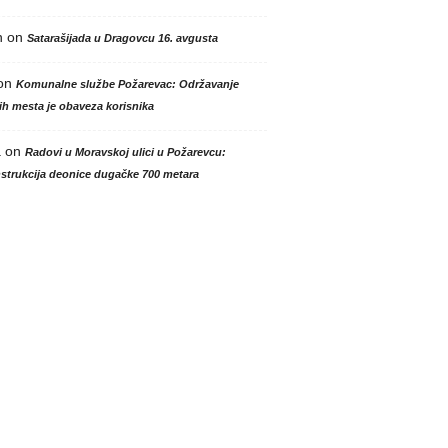
n
on
Satarašijada u Dragovcu 16. avgusta
on
Komunalne službe Požarevac: Održavanje
h mesta je obaveza korisnika
a
on
Radovi u Moravskoj ulici u Požarevcu:
strukcija deonice dugačke 700 metara