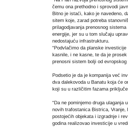
čemu ona prethodno i sprovodi javn
Bitno je istaći, kako je navedeno, d
sitem koje, zarad potreba stanovniš
prilagodjavanja prenosnog sistema 
energije, jer su u tom slučaju upravo
nedostajuću infrastrukturu.
“Podvlačimo da planske investicije
kasnile, i ne kasne, te da je prosek
prenosni sistem bolji od evropskog
Podsetio je da je kompanija već inv
dva dalekovoda u Banatu koja će o
koji su u različitim fazama priključe
“Da ne pominjemo druga ulaganja u 
novih trafostanica Bistrica, Vranje
postojećih objekata i izgradnje i re
godina realizovao investicije u vred