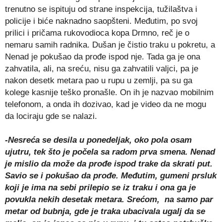
trenutno se ispituju od strane inspekcija, tužilaštva i
policije i biće naknadno saopšteni. Međutim, po svoj
prilici i pričama rukovodioca kopa Drmno, reč je o
nemaru samih radnika. Dušan je čistio traku u pokretu, a
Nenad je pokušao da prođe ispod nje. Tada ga je ona
zahvatila, ali, na sreću, nisu ga zahvatili valjci, pa je
nakon desetk metara pao u rupu u zemlji, pa su ga
kolege kasnije teško pronašle. On ih je nazvao mobilnim
telefonom, a onda ih dozivao, kad je video da ne mogu
da lociraju gde se nalazi.
-Nesreća se desila u ponedeljak, oko pola osam
ujutru, tek što je počela sa radom prva smena. Nenad
je mislio da može da prođe ispod trake da skrati put.
Savio se i pokušao da prođe. Međutim, gumeni prsluk
koji je ima na sebi prilepio se iz traku i ona ga je
povukla nekih desetak metara. Srećom, na samo par
metar od bubnja, gde je traka ubacivala ugalj da se