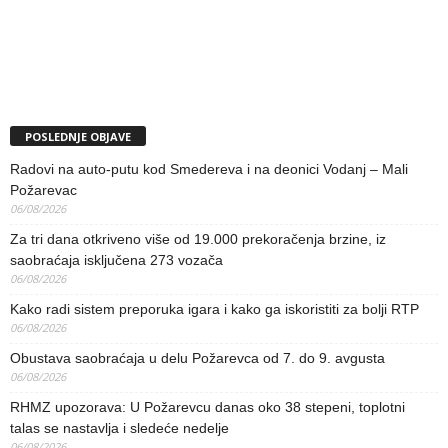
POSLEDNJE OBJAVE
Radovi na auto-putu kod Smedereva i na deonici Vodanj – Mali
Požarevac
06/08/2026
Za tri dana otkriveno više od 19.000 prekoračenja brzine, iz
saobraćaja isključena 273 vozača
06/08/2026
Kako radi sistem preporuka igara i kako ga iskoristiti za bolji RTP
06/08/2026
Obustava saobraćaja u delu Požarevca od 7. do 9. avgusta
06/08/2026
RHMZ upozorava: U Požarevcu danas oko 38 stepeni, toplotni
talas se nastavlja i sledeće nedelje
06/08/2026