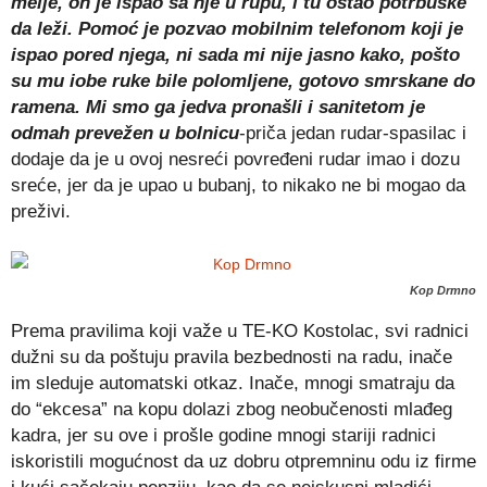
melje, on je ispao sa nje u rupu, i tu ostao potrbuške
da leži. Pomoć je pozvao mobilnim telefonom koji je
ispao pored njega, ni sada mi nije jasno kako, pošto
su mu iobe ruke bile polomljene, gotovo smrskane do
ramena. Mi smo ga jedva pronašli i sanitetom je
odmah prevežen u bolnicu
-priča jedan rudar-spasilac i
dodaje da je u ovoj nesreći povređeni rudar imao i dozu
sreće, jer da je upao u bubanj, to nikako ne bi mogao da
preživi.
Kop Drmno
Prema pravilima koji važe u TE-KO Kostolac, svi radnici
dužni su da poštuju pravila bezbednosti na radu, inače
im sleduje automatski otkaz. Inače, mnogi smatraju da
do “ekcesa” na kopu dolazi zbog neobučenosti mlađeg
kadra, jer su ove i prošle godine mnogi stariji radnici
iskoristili mogućnost da uz dobru otpremninu odu iz firme