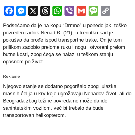
Facebook
Messenger
X
Threads
WhatsApp
Viber
Gmail
Messag
Copy
Link
Podsećamo da je na kopu “Drmno” u ponedeljak teško
povređen radnik Nenad Đ. (21), u trenutku kad je
pokušao da prođe ispod transportne trake. On je tom
prilikom zadobio prelome ruku i nogu i otvoreni prelom
butne kosti, zbog čega se nalazi u teškom stanju
opasnom po život.
Reklame
Njegovo stanje se dodatno pogoršalo zbog ulazka
masnih ćelija u krv koje ugrožavaju Nenadov život, ali do
Beograda zbog težine povreda ne može da ide
sanintetskim vozilom, već bi trebalo da bude
transportovan helikopterom.