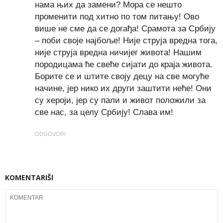
нама њих да замени? Мора се нешто
променити под хитно по том питању! Ово
више не сме да се догађа! Срамота за Србију
– поби своје најбоље! Није струја вредна тога,
није струја вредна ничијег живота! Нашим
породицама ће свеће сијати до краја живота.
Борите се и штите своју децу на све могуће
начине, јер нико их други заштити неће! Они
су хероји, јер су пали и живот положили за
све нас, за целу Србију! Слава им!
ODGOVORI
KOMENTARIŠI