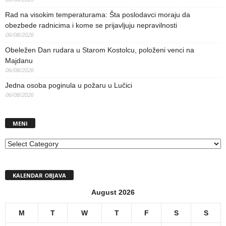
Rad na visokim temperaturama: Šta poslodavci moraju da
obezbede radnicima i kome se prijavljuju nepravilnosti
06/08/2026
Obeležen Dan rudara u Starom Kostolcu, položeni venci na
Majdanu
06/08/2026
Jedna osoba poginula u požaru u Lučici
06/08/2026
MENI
MENI
KALENDAR OBJAVA
August 2026
M
T
W
T
F
S
S