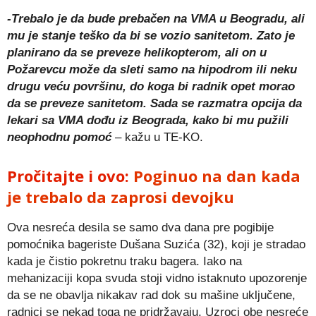
-Trebalo je da bude prebačen na VMA u Beogradu, ali
mu je stanje teško da bi se vozio sanitetom. Zato je
planirano da se preveze helikopterom, ali on u
Požarevcu može da sleti samo na hipodrom ili neku
drugu veću površinu, do koga bi radnik opet morao
da se preveze sanitetom. Sada se razmatra opcija da
lekari sa VMA dođu iz Beograda, kako bi mu pužili
neophodnu pomoć
– kažu u TE-KO.
Pročitajte i ovo:
Poginuo na dan kada
je trebalo da zaprosi devojku
Ova nesreća desila se samo dva dana pre pogibije
pomoćnika bageriste Dušana Suzića (32), koji je stradao
kada je čistio pokretnu traku bagera. Iako na
mehanizaciji kopa svuda stoji vidno istaknuto upozorenje
da se ne obavlja nikakav rad dok su mašine uključene,
radnici se nekad toga ne pridržavaju. Uzroci obe nesreće