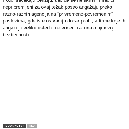
i kući sačekaju penziju, kao da se neiskusni mladići
nepripremljeni za ovaj težak posao angažaju preko
razno-raznih agencija na “privremeno-povremenim”
poslovima, gde iste ostvaruju dobar profit, a firme koje ih
angažuju veliku uštedu, ne vodeći računa o njihovoj
bezbednosti.
IZVOR/AUTOR
M.V.