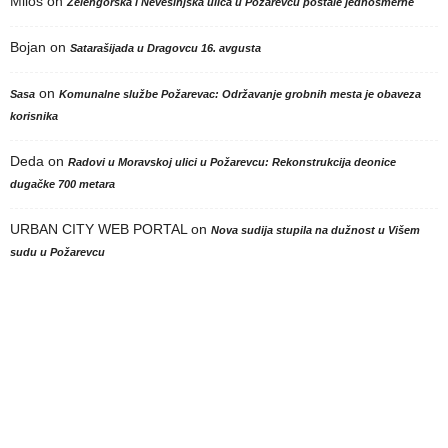
Milos
on
Zelengorska i Nevesinjska ulica u Požarevcu postale jednosmerne
Bojan
on
Satarašijada u Dragovcu 16. avgusta
on
Sasa
Komunalne službe Požarevac: Održavanje grobnih mesta je obaveza
korisnika
Deda
on
Radovi u Moravskoj ulici u Požarevcu: Rekonstrukcija deonice
dugačke 700 metara
URBAN CITY WEB PORTAL
on
Nova sudija stupila na dužnost u Višem
sudu u Požarevcu