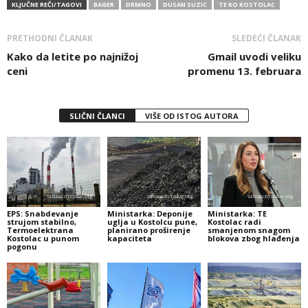
KLJUČNE REČI/TAGOVI
BAGER
DRMNO
DUSAN SUZIC
TE KO KOSTOLAC
PRETHODNI ČLANAK
SLEDEĆI ČLANAK
Kako da letite po najnižoj
Gmail uvodi veliku
ceni
promenu 13. februara
SLIČNI ČLANCI
VIŠE OD ISTOG AUTORA
EPS: Snabdevanje
Ministarka: Deponije
Ministarka: TE
strujom stabilno,
uglja u Kostolcu pune,
Kostolac radi
Termoelektrana
planirano proširenje
smanjenom snagom
Kostolac u punom
kapaciteta
blokova zbog hlađenja
pogonu