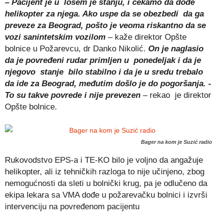
– Pacijent je u lošem je stanju, i čekamo da dođe
helikopter za njega. Ako uspe da se obezbedi da ga
preveze za Beograd, pošto je veoma riskantno da se
vozi sanintetskim vozilom
– kaže direktor Opšte
bolnice u Požarevcu, dr Danko Nikolić.
On je naglasio
da je povređeni rudar primljen u ponedeljak i da je
njegovo stanje bilo stabilno i da je u sredu trebalo
da ide za Beograd, međutim došlo je do pogoršanja. -
To su takve povrede i nije prevezen
– rekao je direktor
Opšte bolnice.
Bager na kom je Suzić radio
Rukovodstvo EPS-a i TE-KO bilo je voljno da angažuje
helikopter, ali iz tehničkih razloga to nije učinjeno, zbog
nemogućnosti da sleti u bolnički krug, pa je odlučeno da
ekipa lekara sa VMA dođe u požarevačku bolnici i izvrši
intervenciju na povređenom pacijentu