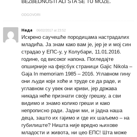
BEZBEDNOSTI ALI STA SE TU MOZE.
ODGOVORI
Нада
06/02/2017 at 23:52
Искрено саучешће породицама настрадалих
младића. Ја знам како вам је, јер је и мој син
страдао у ЕПС-у, у Колубари, 11.01.2016.
године, од високог напона. Погледајте
опширније на фејсбук страници Gajic Nikola –
Gaja In memoriam 1985 – 2016. Углавном гину
они људи који хоће и труде се да раде, и
углавном су увек они криви, јер држава
никада неће признати своју грешку, а сви
видимо и знамо колико греши и како
непрописно ради. Јадни ми, и јадна наша
деца, зашто их гајимо и где их шаљемо – на
губилиште? Ништа није вредно њихове
младости и живота, ни цео ЕПС! Шта може