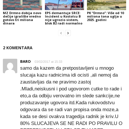
MZ Drmno dobija novo
EPS demantuje SRCE:
PK “Drmno”: Više od 10
dečije igralište vredno
Incident u Kostolcu B
miliona tona uglja u
gotovo tri miliona
nije ugrozio sistem,
2025. godini
dinara
blok B2 radi normalno
2 KOMENTARA
BARO
03/02/2017 at 15:33
samo da kazem da pretpostavljeni u mnogo
slucaja kazu radnicima idi ocisti ,ali nemoj da
zaustavljas da ne pravimo zastoj
.Mladi,neiskusni i pod ugovorom cutke to rade i
eto,a da odbiju verovatno im slede sankcije,ne
produzavanje ugovora itd.Kada rukovodstvu
odgovara da se radi van propisa onda moze,a
kada se desi ovakva tragedija radnik je kriv.U
80% SLUCAJEVA SE NE RADI PO PRAVILU O