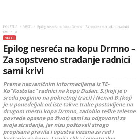
POČETNA
VESTI
Epilog nesreća na kopu Drmno – Za sopstveno stradanje radnici
sami krivi
VESTI
Epilog nesreća na kopu Drmno –
Za sopstveno stradanje radnici
sami krivi
Prema nezvaničnim informacijama iz TE-
Ko”Kostolac” radnici na kopu Dušan. S.(koji je u
sredu poginuo na pokretnoj traci) i Nenad Đ.(koji
je u ponedeljak od iste takve trake postavljene na
drugom mestu kopa Drmno, zadobio teške telesne
povrede opasne po život) sami su odgovorni za
svoja stradanja, jer nisu poštovali strogo
propisana pravila i upustva vezana za rad i
kretanje na kopu. Jasnija slika i eventualne