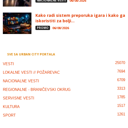
NACIONALNE VESTI
06/08/2026
Kako radi sistem preporuka igara i kako ga
iskoristiti za bolji...
PROMO
06/08/2026
SVE SA URBAN CITY PORTALA
25070
VESTI
7694
LOKALNE VESTI // POŽAREVAC
6709
NACIONALNE VESTI
3313
REGIONALNE - BRANIČEVSKI OKRUG
1785
SERVISNE VESTI
1517
KULTURA
1261
SPORT