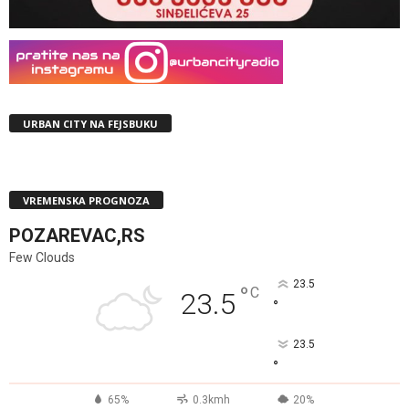
URBAN CITY NA FEJSBUKU
VREMENSKA PROGNOZA
POZAREVAC,RS
Few Clouds
23.5
°
C
23.5
°
23.5
°
65%
0.3kmh
20%