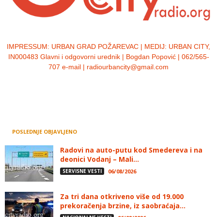
IMPRESSUM:
URBAN GRAD POŽAREVAC | MEDIJ: URBAN CITY,
IN000483 Glavni i odgovorni urednik | Bogdan Popović | 062/565-
707 e-mail | radiourbancity@gmail.com
POSLEDNJE OBJAVLJENO
Radovi na auto-putu kod Smedereva i na
deonici Vodanj – Mali...
SERVISNE VESTI
06/08/2026
Za tri dana otkriveno više od 19.000
prekoračenja brzine, iz saobraćaja...