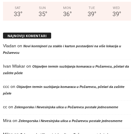
SAT
SUN
MON
TUE
WED
33
°
35
°
36
°
39
°
39
°
NAJNOVIJI KOMENTARI
Vladan
on
Novi kontejneri za staklo i karton postavljeni na više lokacija u
Požarevcu
Ivan Mlakar
on
Objavljen termin suzbijanja komaraca u Požarevcu, pčelari da
zaštite pčele
ccc
on
Objavljen termin suzbijanja komaraca u Požarevcu, pčelari da zaštite
pčele
cc
on
Zelengorska i Nevesinjska ulica u Požarevcu postale jednosmerne
Mira
on
Zelengorska i Nevesinjska ulica u Požarevcu postale jednosmerne