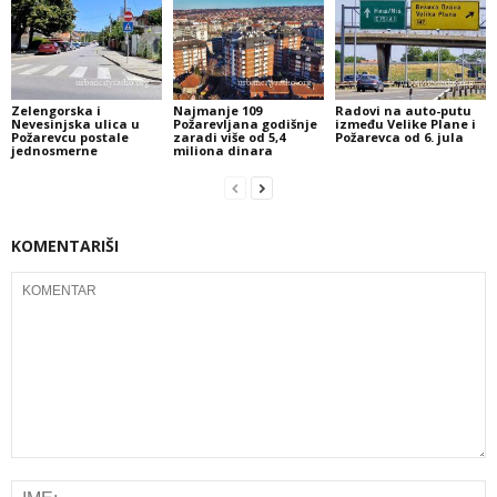
Zelengorska i
Najmanje 109
Radovi na auto-putu
Nevesinjska ulica u
Požarevljana godišnje
između Velike Plane i
Požarevcu postale
zaradi više od 5,4
Požarevca od 6. jula
jednosmerne
miliona dinara
KOMENTARIŠI