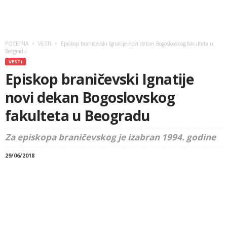
POČETNA
VESTI
Episkop braničevski Ignatije novi dekan Bogoslovskog fakulteta u
Beogradu
VESTI
Episkop braničevski Ignatije
novi dekan Bogoslovskog
fakulteta u Beogradu
Za episkopa braničevskog je izabran 1994. godine
29/06/2018