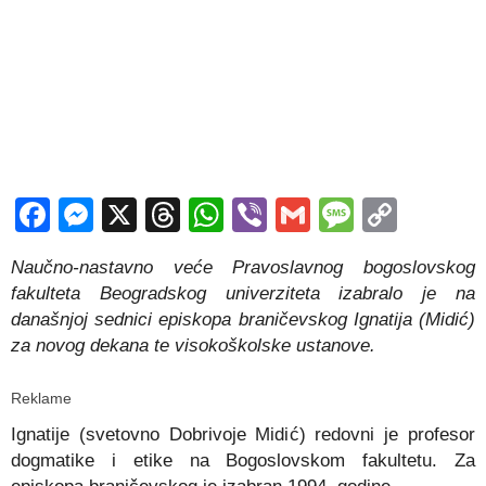
Facebook
Messenger
X
Threads
WhatsApp
Viber
Gmail
Messag
Copy
Link
Naučno-nastavno veće Pravoslavnog bogoslovskog
fakulteta Beogradskog univerziteta izabralo je na
današnjoj sednici episkopa braničevskog Ignatija (Midić)
za novog dekana te visokoškolske ustanove.
Reklame
Ignatije (svetovno Dobrivoje Midić) redovni je profesor
dogmatike i etike na Bogoslovskom fakultetu. Za