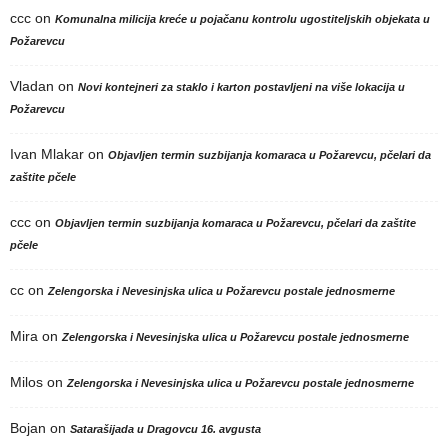
ccc
on
Komunalna milicija kreće u pojačanu kontrolu ugostiteljskih objekata u
Požarevcu
Vladan
on
Novi kontejneri za staklo i karton postavljeni na više lokacija u
Požarevcu
Ivan Mlakar
on
Objavljen termin suzbijanja komaraca u Požarevcu, pčelari da
zaštite pčele
ccc
on
Objavljen termin suzbijanja komaraca u Požarevcu, pčelari da zaštite
pčele
cc
on
Zelengorska i Nevesinjska ulica u Požarevcu postale jednosmerne
Mira
on
Zelengorska i Nevesinjska ulica u Požarevcu postale jednosmerne
Milos
on
Zelengorska i Nevesinjska ulica u Požarevcu postale jednosmerne
Bojan
on
Satarašijada u Dragovcu 16. avgusta