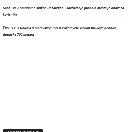
on
Sasa
Komunalne službe Požarevac: Održavanje grobnih mesta je obaveza
korisnika
Deda
on
Radovi u Moravskoj ulici u Požarevcu: Rekonstrukcija deonice
dugačke 700 metara