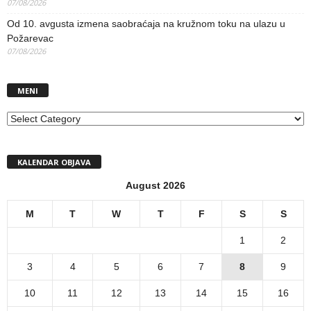
07/08/2026
Od 10. avgusta izmena saobraćaja na kružnom toku na ulazu u
Požarevac
07/08/2026
MENI
MENI
KALENDAR OBJAVA
August 2026
M
T
W
T
F
S
S
1
2
3
4
5
6
7
8
9
10
11
12
13
14
15
16