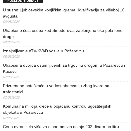
POSLEDNJE OBJAVE
U susret Ljubičevskim konjičkim igrama: Kvalifikacije za višeboj 16.
avgusta
08/08/2026
Uhapšeno šest osoba kod Smedereva, zaplenjeno oko pola tone
droge
08/08/2026
Iznajmljivanje ATV/KVAD vozila u Požarevcu
08/08/2026
Uhapšena dvojica osumnjičenih za trgovinu drogom u Požarevcu i
Kučevu
07/08/2026
Privremene poteškoće u vodosnabdevanju zbog kvara na
trafostanici
07/08/2026
Komunalna milicija kreće u pojačanu kontrolu ugostiteljskih
objekata u Požarevcu
07/08/2026
Cena evrodizela viša za dinar, benzin ostaje 202 dinara po litru