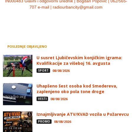
IN000483 Glavni i odgovorni urednik | Bogdan Popović | 062/565-
707 e-mail | radiourbancity@gmail.com
POSLEDNJE OBJAVLJENO
U susret Ljubičevskim konjičkim igrama:
Kvalifikacije za višeboj 16. avgusta
SPORT
08/08/2026
Uhapšeno šest osoba kod Smedereva,
zaplenjeno oko pola tone droge
VESTI
08/08/2026
Iznajmljivanje ATV/KVAD vozila u Požarevcu
PROMO
08/08/2026