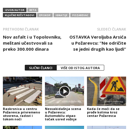
IZVOR/AUTOR
BETA
KLJUČNE REČI/TAGOVI
EPISKOP
IGNATIJE
POZAREVAC
PRETHODNI ČLANAK
SLEDEĆI ČLANAK
Nov asfalt i u Topolovniku,
OSTAVKA Veroljuba Arsića
meštani učestvovali sa
u Požarevcu: “Ne odričite
preko 300.000 dinara
se jedni drugih kao ljudi”
SLIČNI ČLANCI
VIŠE OD ISTOG AUTORA
Raskrsnica u centru
Nesvakidašnja scena
Kada će moći da se
Požarevca privremeno
u Požarevcu:
prođe kolima kroz
otvorena, radovi i
Automobilu otpao
centar Požarevca
tokom noći
točak usred vožnje