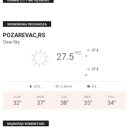
URBAN CITY NA FEJSBUKU
VREMENSKA PROGNOZA
POZAREVAC,RS
Clear Sky
27.5
°
C
27.5
°
27.5
°
60%
5.3kmh
6%
SUN
MON
TUE
WED
THU
32
°
37
°
38
°
35
°
34
°
NAJNOVIJI KOMENTARI