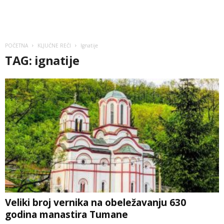
POČETNA
KLJUČNE REČI
Ignatije
TAG: ignatije
Veliki broj vernika na obeležavanju 630
godina manastira Tumane