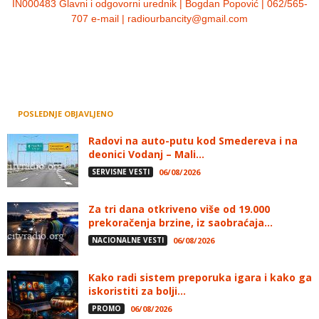
IN000483 Glavni i odgovorni urednik | Bogdan Popović | 062/565-
707 e-mail | radiourbancity@gmail.com
POSLEDNJE OBJAVLJENO
Radovi na auto-putu kod Smedereva i na
deonici Vodanj – Mali...
SERVISNE VESTI
06/08/2026
Za tri dana otkriveno više od 19.000
prekoračenja brzine, iz saobraćaja...
NACIONALNE VESTI
06/08/2026
Kako radi sistem preporuka igara i kako ga
iskoristiti za bolji...
PROMO
06/08/2026