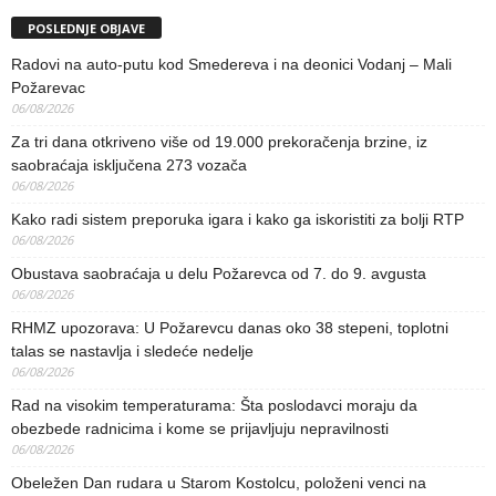
POSLEDNJE OBJAVE
Radovi na auto-putu kod Smedereva i na deonici Vodanj – Mali
Požarevac
06/08/2026
Za tri dana otkriveno više od 19.000 prekoračenja brzine, iz
saobraćaja isključena 273 vozača
06/08/2026
Kako radi sistem preporuka igara i kako ga iskoristiti za bolji RTP
06/08/2026
Obustava saobraćaja u delu Požarevca od 7. do 9. avgusta
06/08/2026
RHMZ upozorava: U Požarevcu danas oko 38 stepeni, toplotni
talas se nastavlja i sledeće nedelje
06/08/2026
Rad na visokim temperaturama: Šta poslodavci moraju da
obezbede radnicima i kome se prijavljuju nepravilnosti
06/08/2026
Obeležen Dan rudara u Starom Kostolcu, položeni venci na