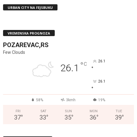
URBAN CITY NA FEJSBUKU
VREMENSKA PROGNOZA
POZAREVAC,RS
Few Clouds
26.1
°
C
26.1
°
26.1
°
58%
3kmh
19%
FRI
SAT
SUN
MON
TUE
37
°
33
°
35
°
36
°
39
°