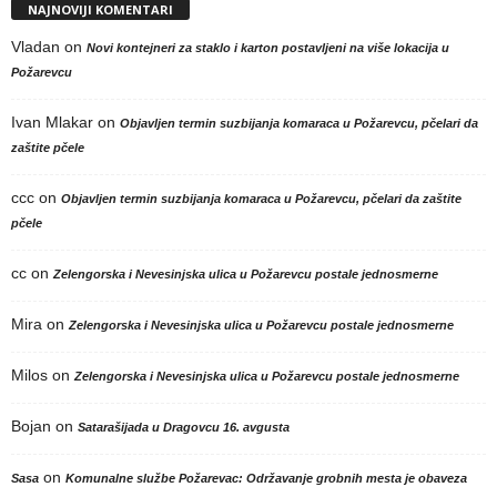
NAJNOVIJI KOMENTARI
Vladan
on
Novi kontejneri za staklo i karton postavljeni na više lokacija u
Požarevcu
Ivan Mlakar
on
Objavljen termin suzbijanja komaraca u Požarevcu, pčelari da
zaštite pčele
ccc
on
Objavljen termin suzbijanja komaraca u Požarevcu, pčelari da zaštite
pčele
cc
on
Zelengorska i Nevesinjska ulica u Požarevcu postale jednosmerne
Mira
on
Zelengorska i Nevesinjska ulica u Požarevcu postale jednosmerne
Milos
on
Zelengorska i Nevesinjska ulica u Požarevcu postale jednosmerne
Bojan
on
Satarašijada u Dragovcu 16. avgusta
on
Sasa
Komunalne službe Požarevac: Održavanje grobnih mesta je obaveza