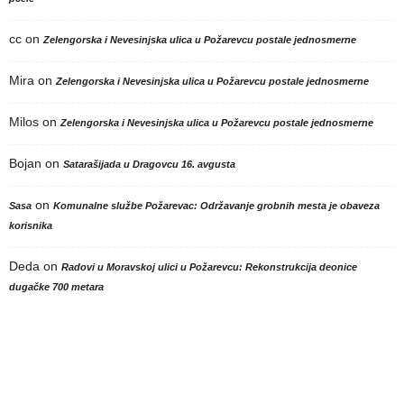
cc
on
Zelengorska i Nevesinjska ulica u Požarevcu postale jednosmerne
Mira
on
Zelengorska i Nevesinjska ulica u Požarevcu postale jednosmerne
Milos
on
Zelengorska i Nevesinjska ulica u Požarevcu postale jednosmerne
Bojan
on
Satarašijada u Dragovcu 16. avgusta
on
Sasa
Komunalne službe Požarevac: Održavanje grobnih mesta je obaveza
korisnika
Deda
on
Radovi u Moravskoj ulici u Požarevcu: Rekonstrukcija deonice
dugačke 700 metara