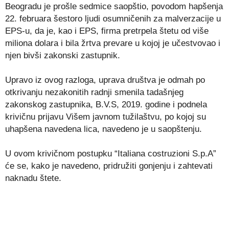
Beogradu je prošle sedmice saopštio, povodom hapšenja
22. februara šestoro ljudi osumničenih za malverzacije u
EPS-u, da je, kao i EPS, firma pretrpela štetu od više
miliona dolara i bila žrtva prevare u kojoj je učestvovao i
njen bivši zakonski zastupnik.
Upravo iz ovog razloga, uprava društva je odmah po
otkrivanju nezakonitih radnji smenila tadašnjeg
zakonskog zastupnika, B.V.S, 2019. godine i podnela
krivičnu prijavu Višem javnom tužilaštvu, po kojoj su
uhapšena navedena lica, navedeno je u saopštenju.
U ovom krivičnom postupku “Italiana costruzioni S.p.A”
će se, kako je navedeno, pridružiti gonjenju i zahtevati
naknadu štete.