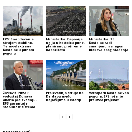
EPS: Snabdevanje
Ministarka: Deponije
Ministarka: TE
strujom stabilno,
uglja u Kostolcu pune,
Kostolac radi
Termoelektrana
planirano proširenje
smanjenom snagom
Kostolac u punom
kapaciteta
blokova zbog hlađenja
pogonu
Živković: Nizak
Proizvodnja struje na
Vetropark Kostolac van
vodostaj Dunava
Đerdapu među
pogona: EPS još nije
oborio proizvodnju,
najlošijima u istoriji
preuzeo projekat
EPS garantuje
stabilnost sistema