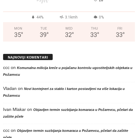
°
44%
3.1kmh
0%
MON
TUE
WED
THU
FRI
35
°
39
°
32
°
33
°
33
°
NAJNOVIJI KOMENTARI
ccc
on
Komunalna milicija kreće u pojačanu kontrolu ugostiteljskih objekata u
Požarevcu
Vladan
on
Novi kontejneri za staklo i karton postavljeni na više lokacija u
Požarevcu
Ivan Mlakar
on
Objavljen termin suzbijanja komaraca u Požarevcu, pčelari da
zaštite pčele
ccc
on
Objavljen termin suzbijanja komaraca u Požarevcu, pčelari da zaštite
pčele