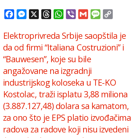
Facebook
Messenger
X
Threads
WhatsApp
Viber
Gmail
Messag
Copy
Link
Elektroprivreda Srbije saopštila je
da od firmi “Italiana Costruzioni” i
“Bauwesen”, koje su bile
angažovane na izgradnji
industrijskog koloseka u TE-KO
Kostolac, traži isplatu 3,88 miliona
(3.887.127,48) dolara sa kamatom,
za ono što je EPS platio izvođačima
radova za radove koji nisu izvedeni