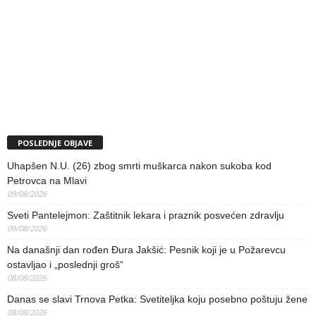
POSLEDNJE OBJAVE
Uhapšen N.U. (26) zbog smrti muškarca nakon sukoba kod
Petrovca na Mlavi
09/08/2026
Sveti Pantelejmon: Zaštitnik lekara i praznik posvećen zdravlju
09/08/2026
Na današnji dan rođen Đura Jakšić: Pesnik koji je u Požarevcu
ostavljao i „poslednji groš“
08/08/2026
Danas se slavi Trnova Petka: Svetiteljka koju posebno poštuju žene
08/08/2026