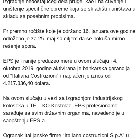
izgradnje nedostajućeg dela pruge, kao i na čuvanje i
uništenje specifične opreme koja se skladišti i uništava u
skladu sa posebnim propisima.
Pripremno ročište koje je održano 16. januara ove godine
odloženo je za 25. maj sa ciljem da se pokuša mirno
rešenje spora.
EPS je i ranije preduzeo mere u ovom slučaju i 4.
oktobra 2019. godine aktivirana je bankarska garancija
od “Italiana Costruzioni” i naplaćen je iznos od
4.217.336,40 dolara.
Na ovom slučaju u vezi sa izgradnjom industrijskog
koloseka u TE – KO Kostolac, EPS profesionalno
sarađuje sa svim državnim organima, navedeno je u
saopštenju EPS-a.
Ogranak italijanske firme “Italiana costruzioni S.p.A” u