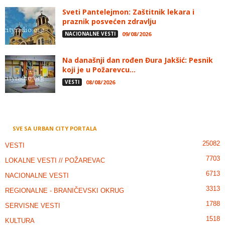
Sveti Pantelejmon: Zaštitnik lekara i
praznik posvećen zdravlju
NACIONALNE VESTI
09/08/2026
Na današnji dan rođen Đura Jakšić: Pesnik
koji je u Požarevcu...
VESTI
08/08/2026
SVE SA URBAN CITY PORTALA
25082
VESTI
7703
LOKALNE VESTI // POŽAREVAC
6713
NACIONALNE VESTI
3313
REGIONALNE - BRANIČEVSKI OKRUG
1788
SERVISNE VESTI
1518
KULTURA