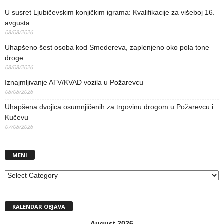
U susret Ljubičevskim konjičkim igrama: Kvalifikacije za višeboj 16.
avgusta
08/08/2026
Uhapšeno šest osoba kod Smedereva, zaplenjeno oko pola tone
droge
08/08/2026
Iznajmljivanje ATV/KVAD vozila u Požarevcu
08/08/2026
Uhapšena dvojica osumnjičenih za trgovinu drogom u Požarevcu i
Kučevu
07/08/2026
MENI
MENI
KALENDAR OBJAVA
August 2026