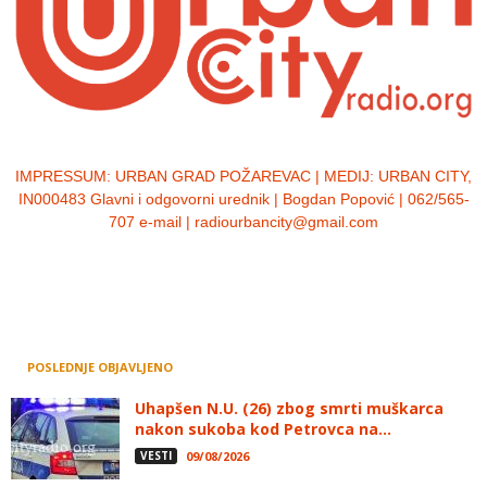
IMPRESSUM:
URBAN GRAD POŽAREVAC | MEDIJ: URBAN CITY,
IN000483 Glavni i odgovorni urednik | Bogdan Popović | 062/565-
707 e-mail | radiourbancity@gmail.com
POSLEDNJE OBJAVLJENO
Uhapšen N.U. (26) zbog smrti muškarca
nakon sukoba kod Petrovca na...
VESTI
09/08/2026