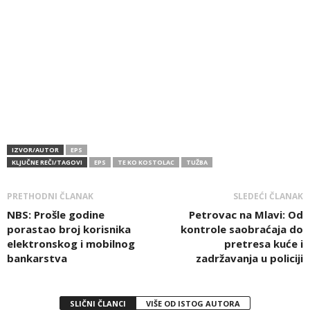
IZVOR/AUTOR
EPS
KLJUČNE REČI/TAGOVI
EPS
TE KO KOSTOLAC
TUŽBA
PRETHODNI ČLANAK
SLEDEĆI ČLANAK
NBS: Prošle godine
Petrovac na Mlavi: Od
porastao broj korisnika
kontrole saobraćaja do
elektronskog i mobilnog
pretresa kuće i
bankarstva
zadržavanja u policiji
SLIČNI ČLANCI
VIŠE OD ISTOG AUTORA