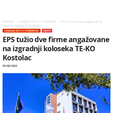
POČETNA
LOKALNE VESTI // POŽAREVAC
EPS tužio dve firme angažovane na
izgradnji koloseka TE-KO Kostolac
LOKALNE VESTI // POŽAREVAC
VESTI
EPS tužio dve firme angažovane
na izgradnji koloseka TE-KO
Kostolac
01/03/2023