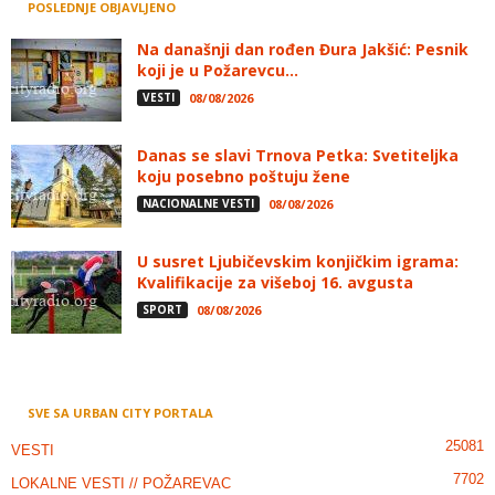
POSLEDNJE OBJAVLJENO
Na današnji dan rođen Đura Jakšić: Pesnik
koji je u Požarevcu...
VESTI
08/08/2026
Danas se slavi Trnova Petka: Svetiteljka
koju posebno poštuju žene
NACIONALNE VESTI
08/08/2026
U susret Ljubičevskim konjičkim igrama:
Kvalifikacije za višeboj 16. avgusta
SPORT
08/08/2026
SVE SA URBAN CITY PORTALA
25081
VESTI
7702
LOKALNE VESTI // POŽAREVAC