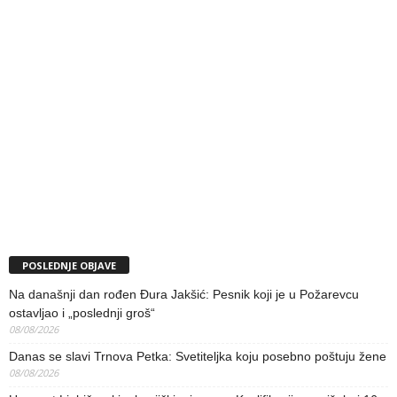
POSLEDNJE OBJAVE
Na današnji dan rođen Đura Jakšić: Pesnik koji je u Požarevcu
ostavljao i „poslednji groš“
08/08/2026
Danas se slavi Trnova Petka: Svetiteljka koju posebno poštuju žene
08/08/2026