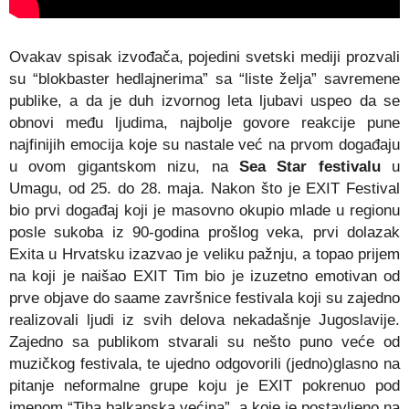
Ovakav spisak izvođača, pojedini svetski mediji prozvali
su “blokbaster hedlajnerima” sa “liste želja” savremene
publike, a da je duh izvornog leta ljubavi uspeo da se
obnovi među ljudima, najbolje govore reakcije pune
najfinijih emocija koje su nastale već na prvom događaju
u ovom gigantskom nizu, na
Sea Star festivalu
u
Umagu, od 25. do 28. maja. Nakon što je EXIT Festival
bio prvi događaj koji je masovno okupio mlade u regionu
posle sukoba iz 90-godina prošlog veka, prvi dolazak
Exita u Hrvatsku izazvao je veliku pažnju, a topao prijem
na koji je naišao EXIT Tim bio je izuzetno emotivan od
prve objave do saame završnice festivala koji su zajedno
realizovali ljudi iz svih delova nekadašnje Jugoslavije.
Zajedno sa publikom stvarali su nešto puno veće od
muzičkog festivala, te ujedno odgovorili (jedno)glasno na
pitanje neformalne grupe koju je EXIT pokrenuo pod
imenom “Tiha balkanska većina”, a koje je postavljeno na