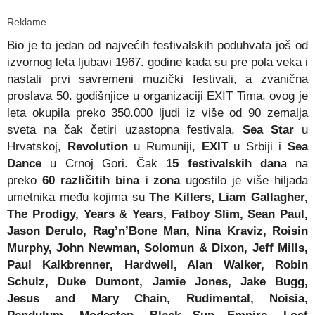
Reklame
Bio je to jedan od najvećih festivalskih poduhvata još od
izvornog leta ljubavi 1967. godine kada su pre pola veka i
nastali prvi savremeni muzički festivali, a zvanična
proslava 50. godišnjice u organizaciji EXIT Tima, ovog je
leta okupila preko 350.000 ljudi iz više od 90 zemalja
sveta na čak četiri uzastopna festivala,
Sea Star
u
Hrvatskoj,
Revolution
u Rumuniji,
EXIT
u Srbiji i
Sea
Dance
u Crnoj Gori. Čak
15 festivalskih dan
a na
preko
60 različitih bina i zona
ugostilo je više hiljada
umetnika među kojima su
The Killers, Liam Gallagher,
The Prodigy, Years & Years, Fatboy Slim, Sean Paul,
Jason Derulo, Rag’n’Bone Man, Nina Kraviz, Roisin
Murphy, John Newman, Solomun & Dixon, Jeff Mills,
Paul Kalkbrenner, Hardwell, Alan Walker, Robin
Schulz, Duke Dumont, Jamie Jones, Jake Bugg,
Jesus and Mary Chain, Rudimental, Noisia,