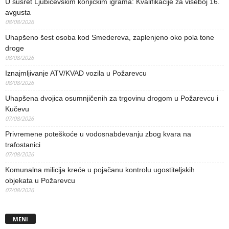
U susret Ljubičevskim konjičkim igrama: Kvalifikacije za višeboj 16.
avgusta
08/08/2026
Uhapšeno šest osoba kod Smedereva, zaplenjeno oko pola tone
droge
08/08/2026
Iznajmljivanje ATV/KVAD vozila u Požarevcu
08/08/2026
Uhapšena dvojica osumnjičenih za trgovinu drogom u Požarevcu i
Kučevu
07/08/2026
Privremene poteškoće u vodosnabdevanju zbog kvara na
trafostanici
07/08/2026
Komunalna milicija kreće u pojačanu kontrolu ugostiteljskih
objekata u Požarevcu
07/08/2026
MENI