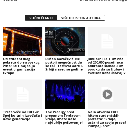
SLIČNI ČLANCI
VIŠE OD ISTOG AUTORA
Od studentskog
Dušan Kovačević: Ne
Jubilarni EXIT uz više
pokreta do evropskog
postoji mogućnost da
od 200.000 posetilaca
vrha: EXIT najbolja
se EXIT festival održi u
odbranio slobodu uz
event organizacija
Srbiji naredne godine
poruku da su ljubav i
Evrope
svetlost nezaustavljivi
Treće veče na EXIT-u:
The Prodigy pred
Gala otvorila EXIT
Spoj kultnih izvođača i
prepunom Tvrđavom:
hitom studentskih
nove generacije
Srbijo, imate naše
protesta: “Srbijo,
najdublje poštovanje!
ustani za svoja prava!
Pumpaj, bre!”