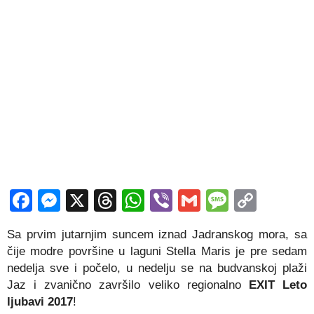
Facebook
Messenger
X
Threads
WhatsApp
Viber
Gmail
Messag
Copy
Link
Sa prvim jutarnjim suncem iznad Jadranskog mora, sa
čije modre površine u laguni Stella Maris je pre sedam
nedelja sve i počelo, u nedelju se na budvanskoj plaži
Jaz i zvanično završilo veliko regionalno
EXIT Leto
ljubavi 2017
!