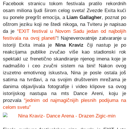
Facebook stranicu tokom festivala pratilo rekordnih
osam miliona ljudi širom celog sveta! Zvezde Exita kući
su ponele pregršt emocija, a
Liam Gallagher
, poznat po
oštrom jeziku koji ne štedi nikoga, na Tviteru je napisao
da je
“EXIT festival u Novom Sadu jedan od najboljih
festivala na ovoj planeti”
! Najneverovatnije zatvaranje u
istoriji Exita imala je
Nina Kraviz
čiji nastup je po
reakcijama publike zvučao više kao stadionski rok
spektakl uz frenetično skandiranje njenog imena koje je
nadmašilo i ceo zvučni sistem na bini! Nakon ovog
izuzetno emotivnog iskustva, Nina je posle ostala još
satima na tvrđavi, a na svojim društvenim mrežama je
danima objavljivala fotografije i video klipove sa ovog
istorijskog nastupa na mts Dance Areni, koju je
prozvala
“jednim od najmagičnijih plesnih podijuma na
celom svetu”