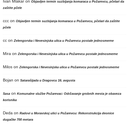
Ivan Mlakar
on
Objavljen termin suzbijanja komaraca u Požarevcu, pčelari da
zaštite pčele
ccc
on
Objavljen termin suzbijanja komaraca u Požarevcu, pčelari da zaštite
pčele
cc
on
Zelengorska i Nevesinjska ulica u Požarevcu postale jednosmerne
Mira
on
Zelengorska i Nevesinjska ulica u Požarevcu postale jednosmerne
Milos
on
Zelengorska i Nevesinjska ulica u Požarevcu postale jednosmerne
Bojan
on
Satarašijada u Dragovcu 16. avgusta
on
Sasa
Komunalne službe Požarevac: Održavanje grobnih mesta je obaveza
korisnika
Deda
on
Radovi u Moravskoj ulici u Požarevcu: Rekonstrukcija deonice
dugačke 700 metara