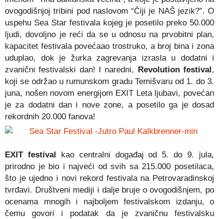
ovogodišnjoj tribini pod naslovom “Čiji je NAŠ jezik?”. O
uspehu Sea Star festivala kojeg je posetilo preko 50.000
ljudi, dovoljno je reći da se u odnosu na prvobitni plan,
kapacitet festivala povećaao trostruko, a broj bina i zona
uduplao, dok je žurka zagrevanja izrasla u dodatni i
zvanični festivalski dan! I naredni,
Revolution festival
,
koji se održao u rumunskom gradu Temišvaru od 1. do 3.
juna, nošen novom energijom EXIT Leta ljubavi, povećan
je za dodatni dan i nove zone, a posetilo ga je dosad
rekordnih 20.000 fanova!
EXIT festival
kao centralni događaj od 5. do 9. jula,
prirodno je bio i najveći od svih sa 215.000 posetilaca,
što je ujedno i novi rekord festivala na Petrovaradinskoj
tvrđavi. Društveni mediji i dalje bruje o ovogodišnjem, po
ocenama mnogih i najboljem festivalskom izdanju, o
čemu govori i podatak da je zvaničnu festivalsku