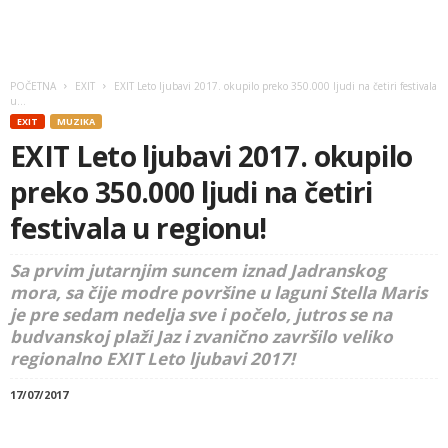
POČETNA
EXIT
EXIT Leto ljubavi 2017. okupilo preko 350.000 ljudi na četiri festivala
u...
EXIT
MUZIKA
EXIT Leto ljubavi 2017. okupilo
preko 350.000 ljudi na četiri
festivala u regionu!
Sa prvim jutarnjim suncem iznad Jadranskog
mora, sa čije modre površine u laguni Stella Maris
je pre sedam nedelja sve i počelo, jutros se na
budvanskoj plaži Jaz i zvanično završilo veliko
regionalno EXIT Leto ljubavi 2017!
17/07/2017