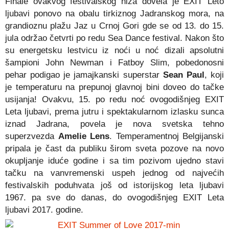
Finale ovakvog festivalskog niza dovela je EXIT Leto
ljubavi ponovo na obalu tirkiznog Jadranskog mora, na
grandioznu plažu Jaz u Crnoj Gori gde se od 13. do 15.
jula održao četvrti po redu Sea Dance festival. Nakon što
su energetsku lestvicu iz noći u noć dizali apsolutni
šampioni John Newman i Fatboy Slim, pobedonosni
pehar podigao je jamajkanski superstar
Sean Paul
, koji
je temperaturu na prepunoj glavnoj bini doveo do tačke
usijanja! Ovakvu, 15. po redu noć ovogodišnjeg EXIT
Leta ljubavi, prema jutru i spektakularnom izlasku sunca
iznad Jadrana, povela je nova svetska tehno
superzvezda
Amelie Lens
. Temperamentnoj Belgijanski
pripala je čast da publiku širom sveta pozove na novo
okupljanje iduće godine i sa tim pozivom ujedno stavi
tačku na vanvremenski uspeh jednog od najvećih
festivalskih poduhvata još od istorijskog leta ljubavi
1967. pa sve do danas, do ovogodišnjeg EXIT Leta
ljubavi 2017. godine.