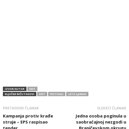
IZVOR/AUTOR
EXIT
KLJUČNE REČI/TAGOVI
EXIT
FESTIVALI
LETO LJUBAVI
PRETHODNI ČLANAK
SLEDEĆI ČLANAK
Kampanja protiv krađe
Jedna osoba poginula u
struje – EPS raspisao
saobraćajnoj nezgodi u
tender
Braničevskom okrugu