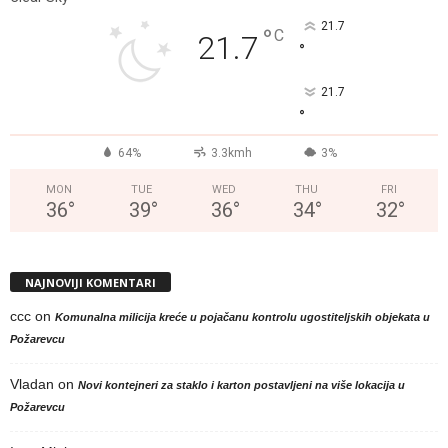
21.7
°
C
21.7
°
21.7
°
64%
3.3kmh
3%
MON
TUE
WED
THU
FRI
36
°
39
°
36
°
34
°
32
°
NAJNOVIJI KOMENTARI
ccc
on
Komunalna milicija kreće u pojačanu kontrolu ugostiteljskih objekata u
Požarevcu
Vladan
on
Novi kontejneri za staklo i karton postavljeni na više lokacija u
Požarevcu