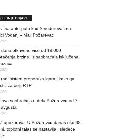
SLEDNJE OBJAVE
vi na auto-putu kod Smedereva i na
ci Vodanj – Mali Požarevac
/2026
i dana otkriveno više od 19.000
račenja brzine, iz saobraćaja isključena
vozača
/2026
radi sistem preporuka igara i kako ga
stiti za bolji RTP
/2026
tava saobraćaja u delu Požarevca od 7.
 avgusta
/2026
 upozorava: U Požarevcu danas oko 38
ni, toplotni talas se nastavlja i sledeće
je