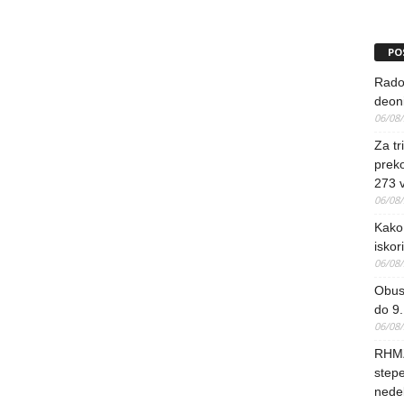
PO
Rado
deoni
06/08
Za tr
preko
273 
06/08
Kako 
iskori
06/08
Obus
do 9.
06/08
RHMZ
stepe
nedel