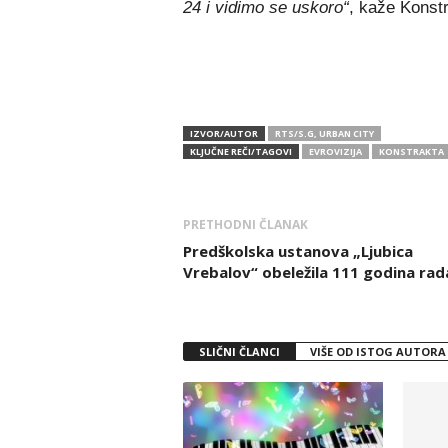
24 i vidimo se uskoro“
, kaže Konstr
IZVOR/AUTOR
RTS/S.G, URBAN CITY
KLJUČNE REČI/TAGOVI
EVROVIZIJA
KONSTRAKTA
PRETHODNI ČLANAK
Predškolska ustanova „Ljubica
Vrebalov“ obeležila 111 godina rad
SLIČNI ČLANCI
VIŠE OD ISTOG AUTORA