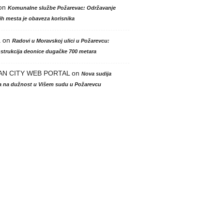
on
Komunalne službe Požarevac: Održavanje
h mesta je obaveza korisnika
a
on
Radovi u Moravskoj ulici u Požarevcu:
strukcija deonice dugačke 700 metara
AN CITY WEB PORTAL
on
Nova sudija
la na dužnost u Višem sudu u Požarevcu