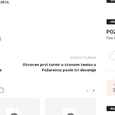
UR
akta.
VR
PO
Few 
SLEDEĆI ČLANAK
Otvoren prvi turnir u stonom tenisu u
a
Požarevcu posle tri decenije
S
NA