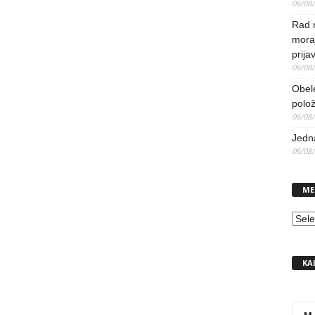
06/08
Rad 
mora
prija
06/08
Obel
polo
06/08
Jedna
06/08
ME
MEN
KA