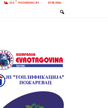
C
POZAREVAC,RS
07.08.2026.
23.5