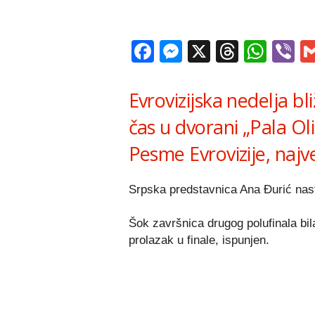
Facebook
Messenger
X
Thread
Wha
V
Evrovizijska nedelja bli
čas u dvorani „Pala Ol
Pesme Evrovizije, naj
Srpska predstavnica Ana Đurić nast
Šok završnica drugog polufinala bila
prolazak u finale, ispunjen.