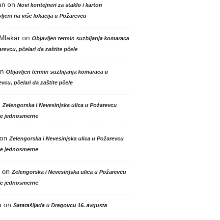
an
on
Novi kontejneri za staklo i karton
ljeni na više lokacija u Požarevcu
 Mlakar
on
Objavljen termin suzbijanja komaraca
revcu, pčelari da zaštite pčele
n
Objavljen termin suzbijanja komaraca u
vcu, pčelari da zaštite pčele
n
Zelengorska i Nevesinjska ulica u Požarevcu
le jednosmerne
on
Zelengorska i Nevesinjska ulica u Požarevcu
le jednosmerne
on
Zelengorska i Nevesinjska ulica u Požarevcu
le jednosmerne
n
on
Satarašijada u Dragovcu 16. avgusta