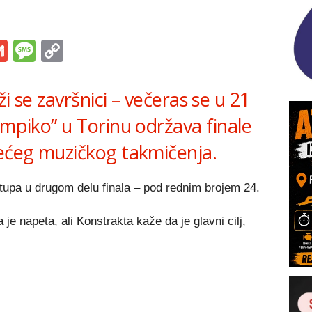
s
tsApp
iber
Gmail
Message
Copy
Link
ži se završnici – večeras se u 21
impiko” u Torinu održava finale
većeg muzičkog takmičenja.
upa u drugom delu finala – pod rednim brojem 24.
 je napeta, ali Konstrakta kaže da je glavni cilj,