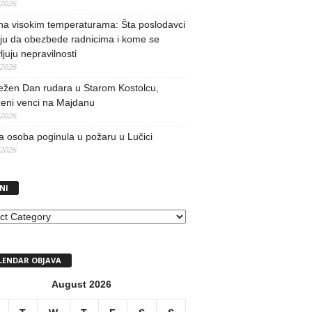
/2026
na visokim temperaturama: Šta poslodavci
ju da obezbede radnicima i kome se
vljuju nepravilnosti
/2026
ežen Dan rudara u Starom Kostolcu,
ženi venci na Majdanu
/2026
 osoba poginula u požaru u Lučici
/2026
NI
I
LENDAR OBJAVA
August 2026