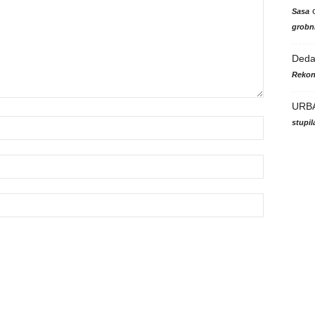
Sasa
grobni
Ded
Rekon
URB
stupi