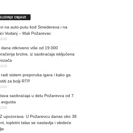
SLEDNJE OBJAVE
vi na auto-putu kod Smedereva i na
ci Vodanj – Mali Požarevac
/2026
i dana otkriveno više od 19.000
račenja brzine, iz saobraćaja isključena
vozača
/2026
radi sistem preporuka igara i kako ga
stiti za bolji RTP
/2026
tava saobraćaja u delu Požarevca od 7.
 avgusta
/2026
 upozorava: U Požarevcu danas oko 38
ni, toplotni talas se nastavlja i sledeće
je