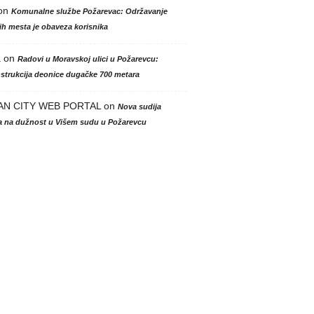
on
Komunalne službe Požarevac: Održavanje
h mesta je obaveza korisnika
a
on
Radovi u Moravskoj ulici u Požarevcu:
strukcija deonice dugačke 700 metara
AN CITY WEB PORTAL
on
Nova sudija
la na dužnost u Višem sudu u Požarevcu