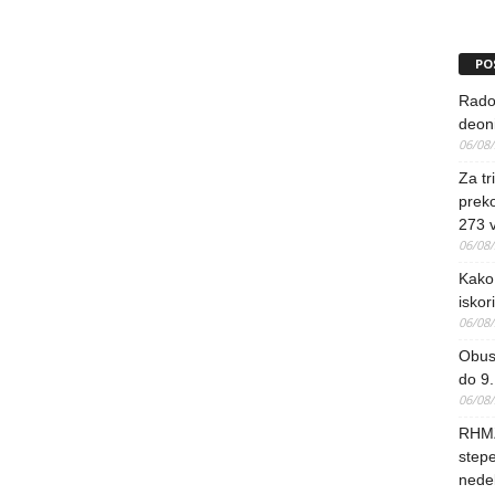
PO
Rado
deoni
06/08
Za tr
preko
273 
06/08
Kako 
iskori
06/08
Obus
do 9.
06/08
RHMZ
stepe
nedel