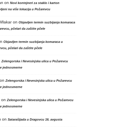
an
on
Novi kontejneri za staklo i karton
ljeni na više lokacija u Požarevcu
 Mlakar
on
Objavljen termin suzbijanja komaraca
revcu, pčelari da zaštite pčele
n
Objavljen termin suzbijanja komaraca u
vcu, pčelari da zaštite pčele
n
Zelengorska i Nevesinjska ulica u Požarevcu
le jednosmerne
on
Zelengorska i Nevesinjska ulica u Požarevcu
le jednosmerne
on
Zelengorska i Nevesinjska ulica u Požarevcu
le jednosmerne
n
on
Satarašijada u Dragovcu 16. avgusta