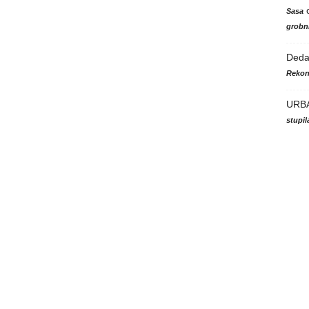
Sasa
grobni
Ded
Rekon
URB
stupi