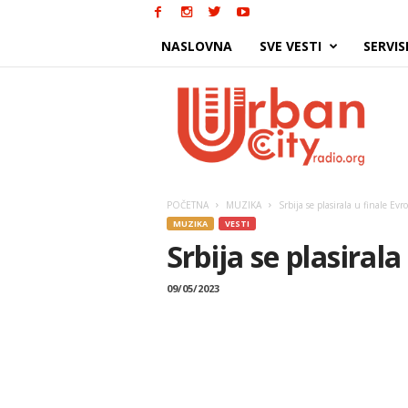
NASLOVNA
SVE VESTI
SERVIS
Urban
City
POČETNA
MUZIKA
Srbija se plasirala u finale Evro
MUZIKA
VESTI
Srbija se plasirala
09/05/2023