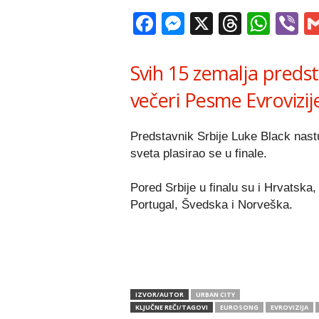
Facebook
Messenger
X
Thread
Wha
V
Svih 15 zemalja predst
večeri Pesme Evrovizij
Predstavnik Srbije Luke Black nastu
sveta plasirao se u finale.
Pored Srbije u finalu su i Hrvatska
Portugal, Švedska i Norveška.
IZVOR/AUTOR
URBAN CITY
KLJUČNE REČI/TAGOVI
EUROSONG
EVROVIZIJA