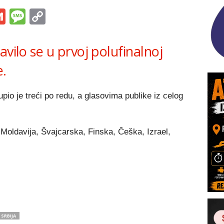
s
tsApp
iber
Gmail
Message
Copy
Link
avilo se u prvoj polufinalnoj
e.
pio je treći po redu, a glasovima publike iz celog
, Moldavija, Švajcarska, Finska, Češka, Izrael,
SRBIJA