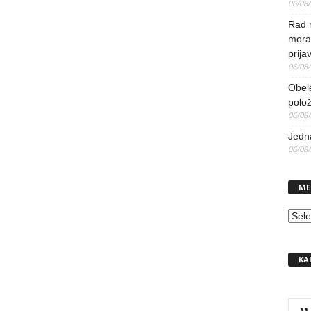
06/08
Rad 
mora
prija
06/08
Obel
polo
06/08
Jedna
06/08
ME
MEN
KA