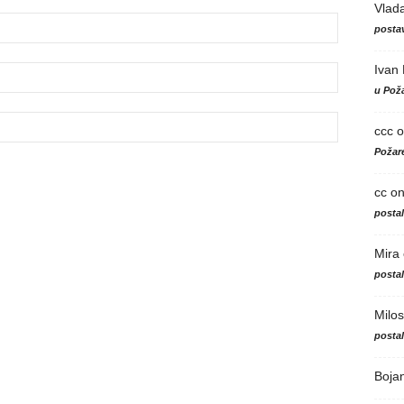
Vlad
postav
Ivan
u Poža
ccc
o
Požare
cc
o
posta
Mira
posta
Milos
posta
Boja