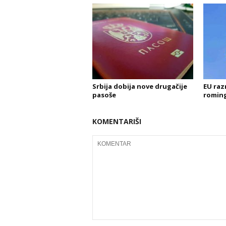
Srbija dobija nove drugačije
EU raz
pasoše
roming
KOMENTARIŠI