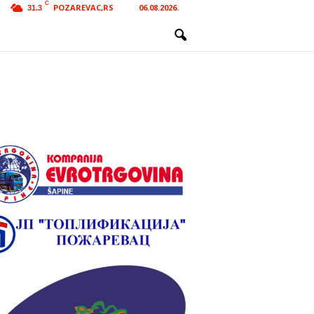
C
POZAREVAC,RS
06.08.2026.
31.3