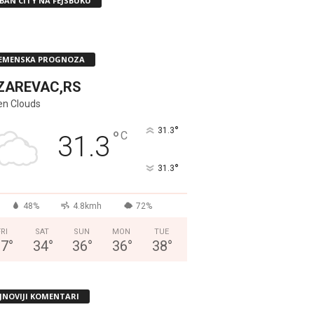
BAN CITY NA FEJSBUKU
EMENSKA PROGNOZA
ZAREVAC,RS
en Clouds
°
31.3
°
C
31.3
°
31.3
48%
4.8kmh
72%
FRI
SAT
SUN
MON
TUE
37
°
34
°
36
°
36
°
38
°
JNOVIJI KOMENTARI