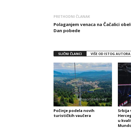
PRETHODNI ČLANAK
Polaganjem venaca na Čačalici obe
Dan pobede
SLIČNI ČLANCI
VIŠE OD ISTOG AUTORA
Počinje podela novih
Srbija
turističkih vaučera
Herceg
u kvali
Mundo