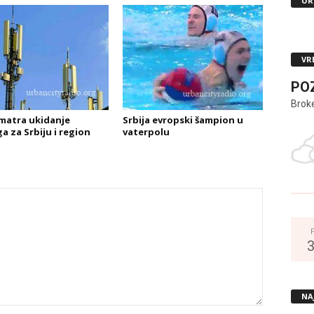
UR
VR
PO
Brok
matra ukidanje
Srbija evropski šampion u
a za Srbiju i region
vaterpolu
NA