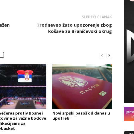
SLEDEĆI ČLANAK
ležen
Trodnevno žuto upozorenje zbog
košave za Braničevski okrug
 večeras protiv Bosne i
Novi srpski pasoš od danas u
ovine za važne bodove
upotrebi
fikacijama za
basket