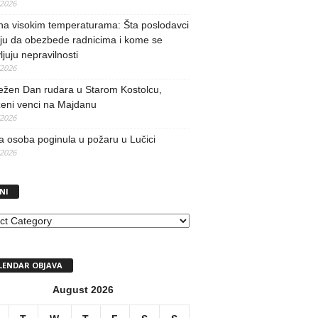
/2026
na visokim temperaturama: Šta poslodavci
ju da obezbede radnicima i kome se
vljuju nepravilnosti
/2026
ežen Dan rudara u Starom Kostolcu,
ženi venci na Majdanu
/2026
 osoba poginula u požaru u Lučici
/2026
NI
I
LENDAR OBJAVA
August 2026