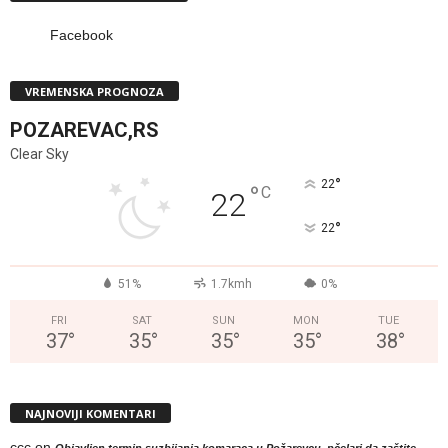
Facebook
VREMENSKA PROGNOZA
POZAREVAC,RS
Clear Sky
°
22
°
C
22
°
22
51%
1.7kmh
0%
FRI
SAT
SUN
MON
TUE
37
°
35
°
35
°
35
°
38
°
NAJNOVIJI KOMENTARI
ccc
on