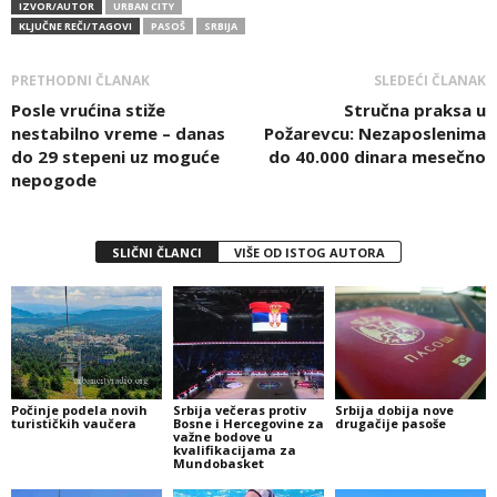
IZVOR/AUTOR
URBAN CITY
KLJUČNE REČI/TAGOVI
PASOŠ
SRBIJA
PRETHODNI ČLANAK
SLEDEĆI ČLANAK
Posle vrućina stiže
Stručna praksa u
nestabilno vreme – danas
Požarevcu: Nezaposlenima
do 29 stepeni uz moguće
do 40.000 dinara mesečno
nepogode
SLIČNI ČLANCI
VIŠE OD ISTOG AUTORA
Počinje podela novih
Srbija večeras protiv
Srbija dobija nove
turističkih vaučera
Bosne i Hercegovine za
drugačije pasoše
važne bodove u
kvalifikacijama za
Mundobasket