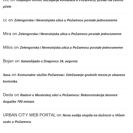
Objavljen termin suzbijanja komaraca u Požarevcu, pčelari da zaštite
pčele
cc
on
Zelengorska i Nevesinjska ulica u Požarevcu postale jednosmerne
Mira
on
Zelengorska i Nevesinjska ulica u Požarevcu postale jednosmerne
Milos
on
Zelengorska i Nevesinjska ulica u Požarevcu postale jednosmerne
Bojan
on
Satarašijada u Dragovcu 16. avgusta
on
Sasa
Komunalne službe Požarevac: Održavanje grobnih mesta je obaveza
korisnika
Deda
on
Radovi u Moravskoj ulici u Požarevcu: Rekonstrukcija deonice
dugačke 700 metara
URBAN CITY WEB PORTAL
on
Nova sudija stupila na dužnost u Višem
sudu u Požarevcu