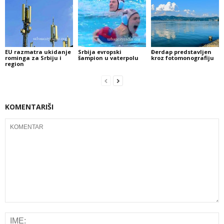
EU razmatra ukidanje
Srbija evropski
Đerdap predstavljen
rominga za Srbiju i
šampion u vaterpolu
kroz fotomonografiju
region
KOMENTARIŠI