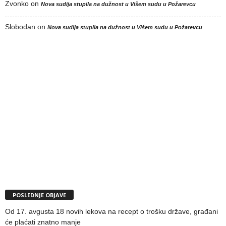
Zvonko
on
Nova sudija stupila na dužnost u Višem sudu u Požarevcu
Slobodan
on
Nova sudija stupila na dužnost u Višem sudu u Požarevcu
POSLEDNJE OBJAVE
Od 17. avgusta 18 novih lekova na recept o trošku države, građani
će plaćati znatno manje