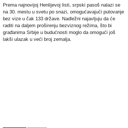
Prema najnovijoj Henlijevoj listi, srpski pasoš nalazi se
na 30. mestu u svetu po snazi, omogućavajući putovanje
bez vize u čak 133 države. Nadležni najavljuju da će
raditi na daljem proširenju bezviznog režima, što bi
građanima Srbije u budućnosti moglo da omogući još
lakši ulazak u veći broj zemalja.