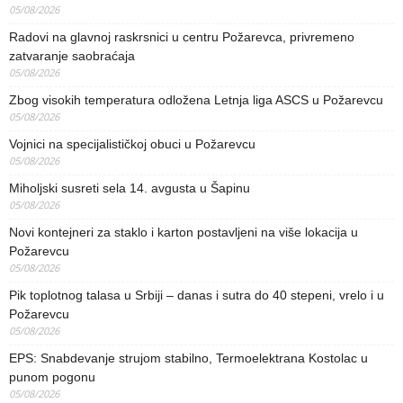
05/08/2026
Radovi na glavnoj raskrsnici u centru Požarevca, privremeno
zatvaranje saobraćaja
05/08/2026
Zbog visokih temperatura odložena Letnja liga ASCS u Požarevcu
05/08/2026
Vojnici na specijalističkoj obuci u Požarevcu
05/08/2026
Miholjski susreti sela 14. avgusta u Šapinu
05/08/2026
Novi kontejneri za staklo i karton postavljeni na više lokacija u
Požarevcu
05/08/2026
Pik toplotnog talasa u Srbiji – danas i sutra do 40 stepeni, vrelo i u
Požarevcu
05/08/2026
EPS: Snabdevanje strujom stabilno, Termoelektrana Kostolac u
punom pogonu
05/08/2026