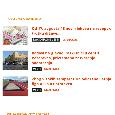
POSLEDNJE OBJAVLJENO
Od 17. avgusta 18 novih lekova na recept o
trošku države,...
NACIONALNE VESTI
05/08/2026
Radovi na glavnoj raskrsnici u centru
Požarevca, privremeno zatvaranje
saobraćaja
VESTI
05/08/2026
Zbog visokih temperatura odložena Letnja
liga ASCS u Požarevcu
VESTI
05/08/2026
SVE SA URBAN CITY PORTALA