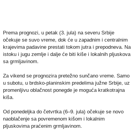
Prema prognozi, u petak (3. jula) na severu Srbije
očekuje se suvo vreme, dok će u zapadnim i centralnim
krajevima padavine prestati tokom jutra i prepodneva. Na
istoku i jugu zemlje i dalje će biti kiše i lokalnih pljuskova
sa grmljavinom.
Za vikend se prognozira pretežno sunčano vreme. Samo
u subotu, u brdsko-planinskim predelima južne Srbije, uz
promenljivu oblačnost ponegde je moguća kratkotrajna
kiša.
Od ponedeljka do četvrtka (6–9. jula) očekuje se novo
naoblačenje sa povremenom kišom i lokalnim
pljuskovima praćenim grmljavinom.