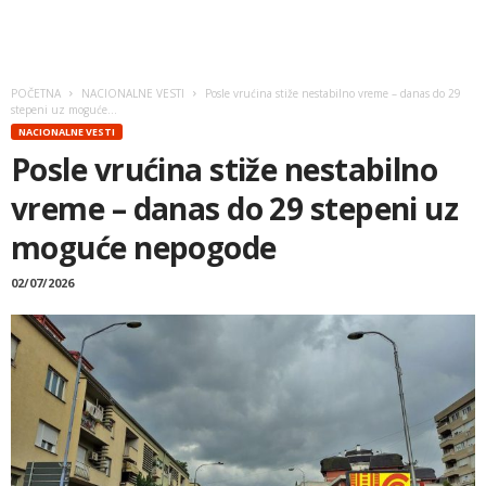
POČETNA
NACIONALNE VESTI
Posle vrućina stiže nestabilno vreme – danas do 29
stepeni uz moguće...
NACIONALNE VESTI
Posle vrućina stiže nestabilno
vreme – danas do 29 stepeni uz
moguće nepogode
02/07/2026