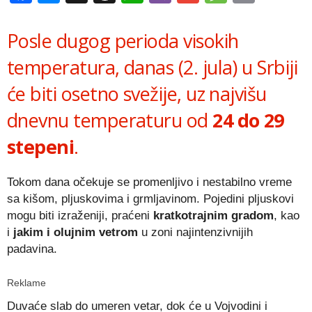
Link
Posle dugog perioda visokih
temperatura, danas (2. jula) u Srbiji
će biti osetno svežije, uz najvišu
dnevnu temperaturu od
24 do 29
stepeni
.
Tokom dana očekuje se promenljivo i nestabilno vreme
sa kišom, pljuskovima i grmljavinom. Pojedini pljuskovi
mogu biti izraženiji, praćeni
kratkotrajnim gradom
, kao
i
jakim i olujnim vetrom
u zoni najintenzivnijih
padavina.
Reklame
Duvaće slab do umeren vetar, dok će u Vojvodini i