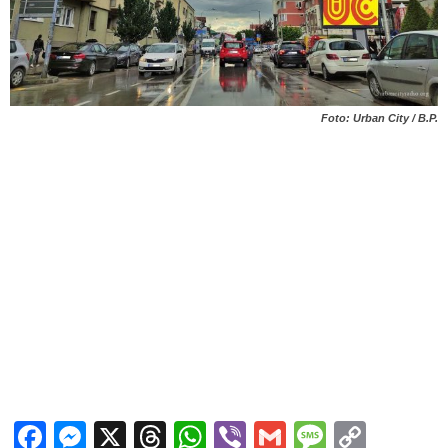
Foto: Urban City / B.P.
Facebook
Messenger
X
Threads
WhatsApp
Viber
Gmail
Messag
Copy