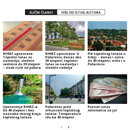
SLIČNI ČLANCI
VIŠE OD ISTOG AUTORA
RHMZ upozorava:
RHMZ upozorava: U
Pik toplotnog talasa u
Toplotni talas se
Požarevcu danas oko
Srbiji – danas i sutra
nastavlja, sledeće
38 stepeni, toplotni
do 40 stepeni, vrelo i u
sedmice do 39 stepeni
talas se nastavlja i
Požarevcu
– visok rizik od požara
sledeće nedelje
Upozorenje RHMZ-a:
Požarevac pred
Poznat iznos
Do 40 stepeni i bez
vrhuncem toplotnog
minimalca za jul
naznaka skorog kraja
talasa: Temperature
toplotnog talasa
idu ka 40 stepeni