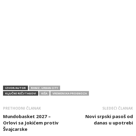
IZVOR/AUTOR
RHMZ, URBAN CITY
KLJUČNE REČI/TAGOVI
KIŠA
VREMENSKA PROGNOZA
PRETHODNI ČLANAK
SLEDEĆI ČLANAK
Mundobasket 2027 –
Novi srpski pasoš od
Orlovi sa Jokićem protiv
danas u upotrebi
Švajcarske