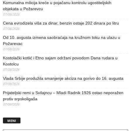
Komunalna milicija kreće u pojačanu kontrolu ugostiteljskih
objekata u Požarevcu
07/08/2026
Cena evrodizela viša za dinar, benzin ostaje 202 dinara po litru
07/08/2026
Od 10. avgusta izmena saobraćaja na kružnom toku na ulazu u
Požarevac
07/08/2026
Kostolački kotlić i Etno sajam održani povodom Dana rudara u
Kostolcu
07/08/2026
Vlada Srbije produžila smanjenje akciza na gorivo do 16. avgusta
07/08/2026
Prijateljski remi u Svilajncu – Mladi Radnik 1926 ostao neporažen
protiv srpskoligaša
07/08/2026
MENI