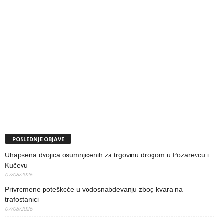
POSLEDNJE OBJAVE
Uhapšena dvojica osumnjičenih za trgovinu drogom u Požarevcu i
Kučevu
07/08/2026
Privremene poteškoće u vodosnabdevanju zbog kvara na
trafostanici
07/08/2026