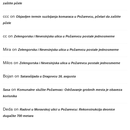
zaštite pčele
ccc
on
Objavljen termin suzbijanja komaraca u Požarevcu, pčelari da zaštite
pčele
cc
on
Zelengorska i Nevesinjska ulica u Požarevcu postale jednosmerne
Mira
on
Zelengorska i Nevesinjska ulica u Požarevcu postale jednosmerne
Milos
on
Zelengorska i Nevesinjska ulica u Požarevcu postale jednosmerne
Bojan
on
Satarašijada u Dragovcu 16. avgusta
on
Sasa
Komunalne službe Požarevac: Održavanje grobnih mesta je obaveza
korisnika
Deda
on
Radovi u Moravskoj ulici u Požarevcu: Rekonstrukcija deonice
dugačke 700 metara