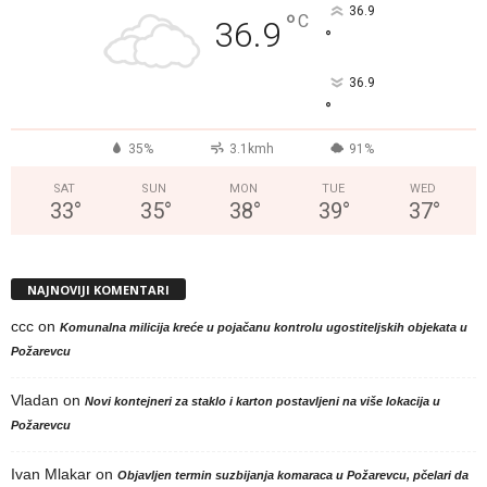
36.9
°
C
36.9
°
36.9
°
35%
3.1kmh
91%
SAT
SUN
MON
TUE
WED
33
°
35
°
38
°
39
°
37
°
NAJNOVIJI KOMENTARI
ccc
on
Komunalna milicija kreće u pojačanu kontrolu ugostiteljskih objekata u
Požarevcu
Vladan
on
Novi kontejneri za staklo i karton postavljeni na više lokacija u
Požarevcu
Ivan Mlakar
on
Objavljen termin suzbijanja komaraca u Požarevcu, pčelari da