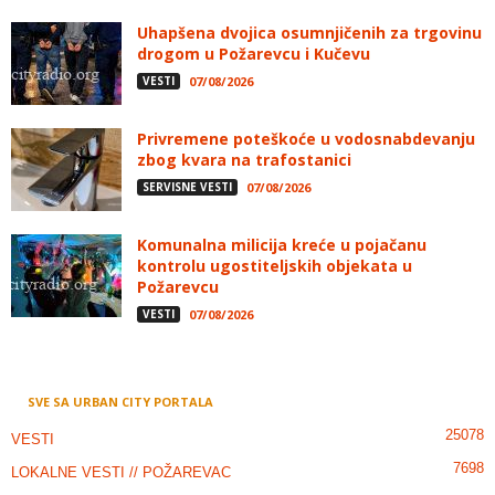
Uhapšena dvojica osumnjičenih za trgovinu
drogom u Požarevcu i Kučevu
VESTI
07/08/2026
Privremene poteškoće u vodosnabdevanju
zbog kvara na trafostanici
SERVISNE VESTI
07/08/2026
Komunalna milicija kreće u pojačanu
kontrolu ugostiteljskih objekata u
Požarevcu
VESTI
07/08/2026
SVE SA URBAN CITY PORTALA
25078
VESTI
7698
LOKALNE VESTI // POŽAREVAC