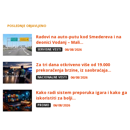
POSLEDNJE OBJAVLJENO
Radovi na auto-putu kod Smedereva i na
deonici Vodanj – Mali...
SERVISNE VESTI
06/08/2026
Za tri dana otkriveno više od 19.000
prekoračenja brzine, iz saobraćaja...
NACIONALNE VESTI
06/08/2026
Kako radi sistem preporuka igara i kako ga
iskoristiti za bolji...
PROMO
06/08/2026