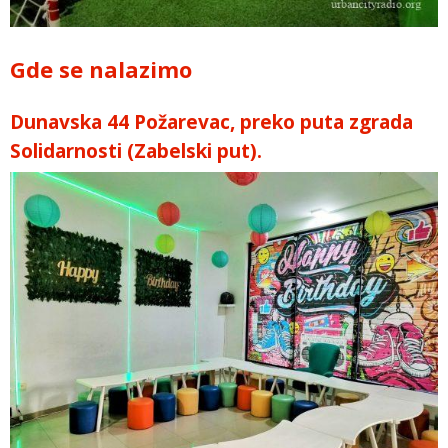
Gde se nalazimo
Dunavska 44 Požarevac, preko puta zgrada
Solidarnosti (Zabelski put).