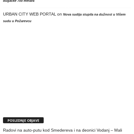
dugačke 700 metara
URBAN CITY WEB PORTAL
on
Nova sudija stupila na dužnost u Višem
sudu u Požarevcu
POSLEDNJE OBJAVE
Radovi na auto-putu kod Smedereva i na deonici Vodanj – Mali