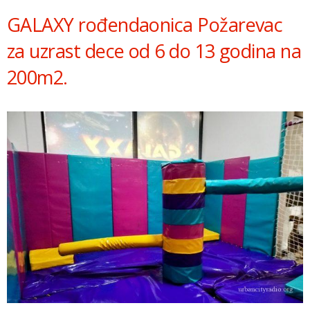
GALAXY rođendaonica Požarevac
za uzrast dece od 6 do 13 godina na
200m2.