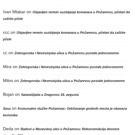
Ivan Mlakar
on
Objavljen termin suzbijanja komaraca u Požarevcu, pčelari da
zaštite pčele
ccc
on
Objavljen termin suzbijanja komaraca u Požarevcu, pčelari da zaštite
pčele
cc
on
Zelengorska i Nevesinjska ulica u Požarevcu postale jednosmerne
Mira
on
Zelengorska i Nevesinjska ulica u Požarevcu postale jednosmerne
Milos
on
Zelengorska i Nevesinjska ulica u Požarevcu postale jednosmerne
Bojan
on
Satarašijada u Dragovcu 16. avgusta
on
Sasa
Komunalne službe Požarevac: Održavanje grobnih mesta je obaveza
korisnika
Deda
on
Radovi u Moravskoj ulici u Požarevcu: Rekonstrukcija deonice