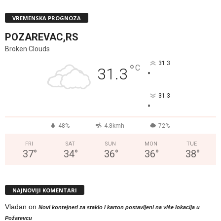
VREMENSKA PROGNOZA
POZAREVAC,RS
Broken Clouds
31.3
°
C
31.3
°
31.3
°
48%
4.8kmh
72%
FRI
SAT
SUN
MON
TUE
37
°
34
°
36
°
36
°
38
°
NAJNOVIJI KOMENTARI
Vladan
on
Novi kontejneri za staklo i karton postavljeni na više lokacija u
Požarevcu