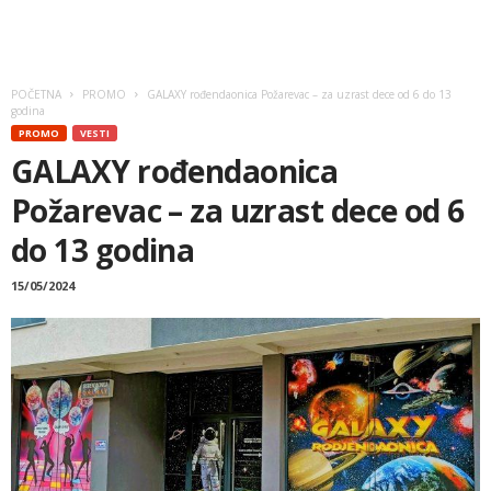
POČETNA
PROMO
GALAXY rođendaonica Požarevac – za uzrast dece od 6 do 13
godina
PROMO
VESTI
GALAXY rođendaonica
Požarevac – za uzrast dece od 6
do 13 godina
15/05/2024