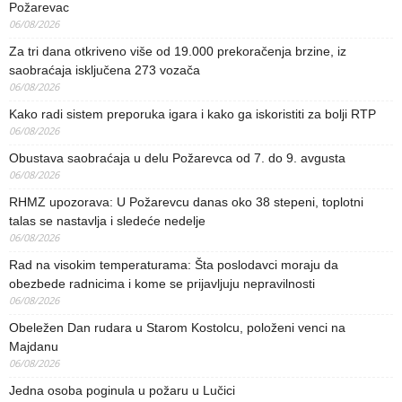
Požarevac
06/08/2026
Za tri dana otkriveno više od 19.000 prekoračenja brzine, iz
saobraćaja isključena 273 vozača
06/08/2026
Kako radi sistem preporuka igara i kako ga iskoristiti za bolji RTP
06/08/2026
Obustava saobraćaja u delu Požarevca od 7. do 9. avgusta
06/08/2026
RHMZ upozorava: U Požarevcu danas oko 38 stepeni, toplotni
talas se nastavlja i sledeće nedelje
06/08/2026
Rad na visokim temperaturama: Šta poslodavci moraju da
obezbede radnicima i kome se prijavljuju nepravilnosti
06/08/2026
Obeležen Dan rudara u Starom Kostolcu, položeni venci na
Majdanu
06/08/2026
Jedna osoba poginula u požaru u Lučici