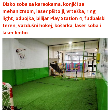
Disko soba sa karaokama, konjići sa
mehanizmom, laser pištolji, vrteška, ring
light, odbojka, bilijar Play Station 4, fudbalski
teren, vazdušni hokej, košarka, laser soba i
laser limbo.