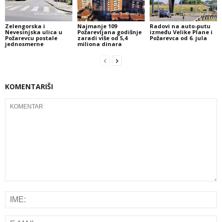
Zelengorska i
Najmanje 109
Radovi na auto-putu
Nevesinjska ulica u
Požarevljana godišnje
između Velike Plane i
Požarevcu postale
zaradi više od 5,4
Požarevca od 6. jula
jednosmerne
miliona dinara
KOMENTARIŠI