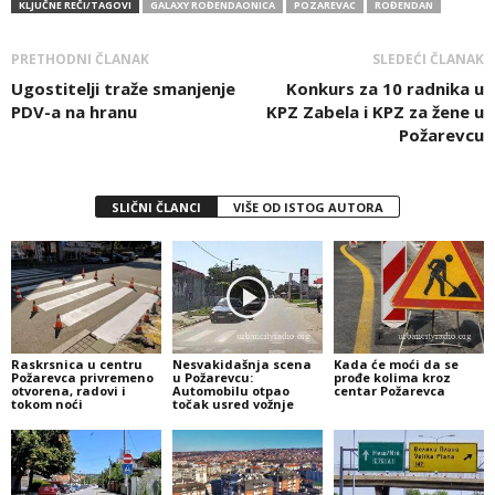
KLJUČNE REČI/TAGOVI
GALAXY ROĐENDAONICA
POZAREVAC
ROĐENDAN
PRETHODNI ČLANAK
SLEDEĆI ČLANAK
Ugo­sti­te­lji tra­že sma­nje­nje
Konkurs za 10 radnika u
PDV-a na hra­nu
KPZ Zabela i KPZ za žene u
Požarevcu
SLIČNI ČLANCI
VIŠE OD ISTOG AUTORA
Raskrsnica u centru
Nesvakidašnja scena
Kada će moći da se
Požarevca privremeno
u Požarevcu:
prođe kolima kroz
otvorena, radovi i
Automobilu otpao
centar Požarevca
tokom noći
točak usred vožnje