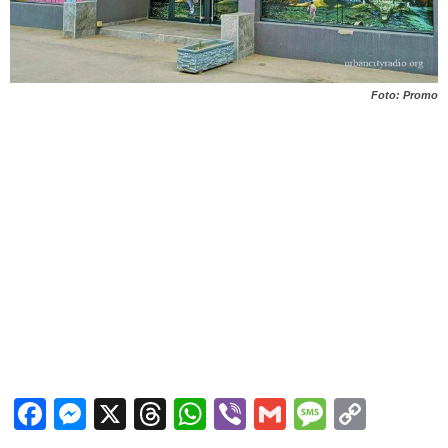
Foto: Promo
Facebook
Messenger
X
Threads
WhatsApp
Viber
Gmail
Messag
Copy
Link