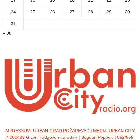
17
18
19
20
21
22
23
24
25
26
27
28
29
30
31
« Jul
IMPRESSUM:
URBAN GRAD POŽAREVAC | MEDIJ: URBAN CITY,
IN000483 Glavni i odgovorni urednik | Bogdan Popović | 062/565-