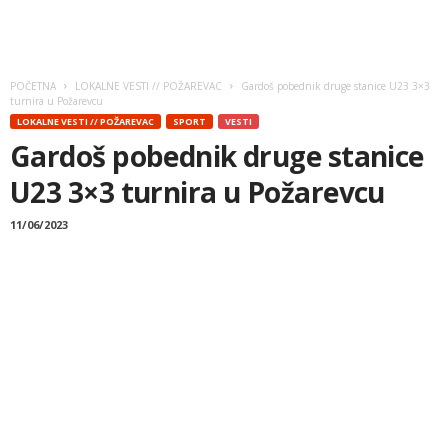
POČETNA
LOKALNE VESTI // POŽAREVAC
Gardoš pobednik druge stanice U23 3×3
turnira u Požarevcu
LOKALNE VESTI // POŽAREVAC
SPORT
VESTI
Gardoš pobednik druge stanice
U23 3×3 turnira u Požarevcu
11/06/2023