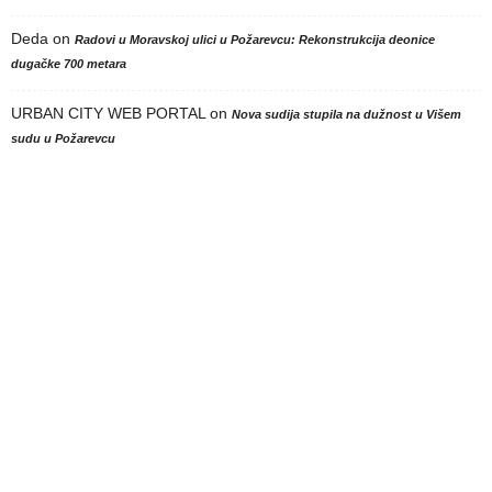
Deda
on
Radovi u Moravskoj ulici u Požarevcu: Rekonstrukcija deonice
dugačke 700 metara
URBAN CITY WEB PORTAL
on
Nova sudija stupila na dužnost u Višem
sudu u Požarevcu