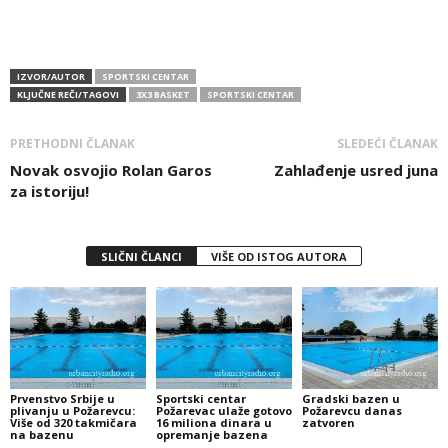
IZVOR/AUTOR
SPORTSKI CENTAR
KLJUČNE REČI/TAGOVI
3X3 BASKET
SPORTSKI CENTAR
PRETHODNI ČLANAK
SLEDEĆI ČLANAK
Novak osvojio Rolan Garos
Zahlađenje usred juna
za istoriju!
SLIČNI ČLANCI
VIŠE OD ISTOG AUTORA
Prvenstvo Srbije u
Sportski centar
Gradski bazen u
plivanju u Požarevcu:
Požarevac ulaže gotovo
Požarevcu danas
Više od 320 takmičara
16 miliona dinara u
zatvoren
na bazenu
opremanje bazena