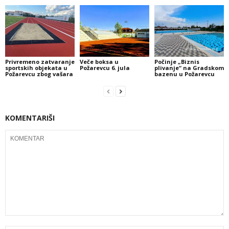
Privremeno zatvaranje
Veče boksa u
Počinje „Biznis
sportskih objekata u
Požarevcu 6. jula
plivanje“ na Gradskom
Požarevcu zbog vašara
bazenu u Požarevcu
KOMENTARIŠI