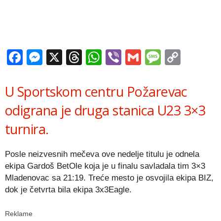
Facebook
Messenger
X
Threads
WhatsApp
Viber
Gmail
Messag
Copy
Link
U Sportskom centru Požarevac
odigrana je druga stanica U23 3×3
turnira.
Posle neizvesnih mečeva ove nedelje titulu je odnela
ekipa Gardoš BetOle koja je u finalu savladala tim 3×3
Mladenovac sa 21:19. Treće mesto je osvojila ekipa BIZ,
dok je četvrta bila ekipa 3x3Eagle.
Reklame