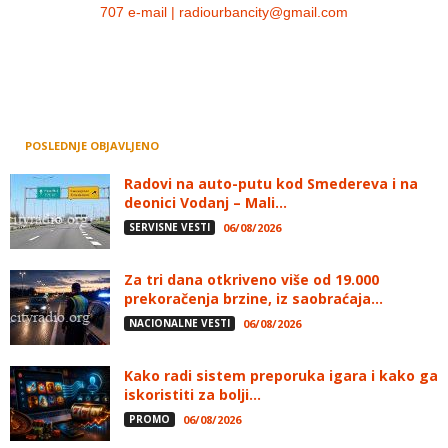
707 e-mail | radiourbancity@gmail.com
POSLEDNJE OBJAVLJENO
Radovi na auto-putu kod Smedereva i na
deonici Vodanj – Mali...
SERVISNE VESTI
06/08/2026
Za tri dana otkriveno više od 19.000
prekoračenja brzine, iz saobraćaja...
NACIONALNE VESTI
06/08/2026
Kako radi sistem preporuka igara i kako ga
iskoristiti za bolji...
PROMO
06/08/2026