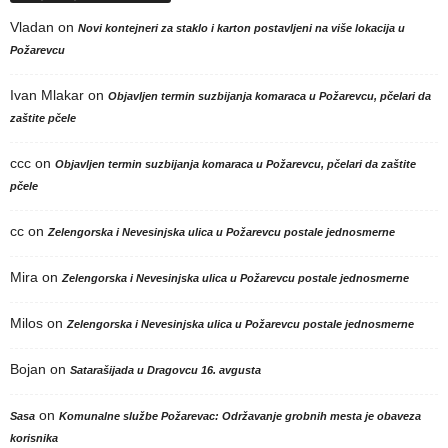
Vladan
on
Novi kontejneri za staklo i karton postavljeni na više lokacija u
Požarevcu
Ivan Mlakar
on
Objavljen termin suzbijanja komaraca u Požarevcu, pčelari da
zaštite pčele
ccc
on
Objavljen termin suzbijanja komaraca u Požarevcu, pčelari da zaštite
pčele
cc
on
Zelengorska i Nevesinjska ulica u Požarevcu postale jednosmerne
Mira
on
Zelengorska i Nevesinjska ulica u Požarevcu postale jednosmerne
Milos
on
Zelengorska i Nevesinjska ulica u Požarevcu postale jednosmerne
Bojan
on
Satarašijada u Dragovcu 16. avgusta
on
Sasa
Komunalne službe Požarevac: Održavanje grobnih mesta je obaveza
korisnika