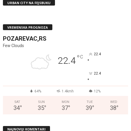
URBAN CITY NA FEJSBUKU
VREMENSKA PROGNOZA
POZAREVAC,RS
Few Clouds
22.4
°
C
22.4
°
22.4
°
64%
1.4kmh
12%
SAT
SUN
MON
TUE
WED
34
°
35
°
37
°
39
°
38
°
NAJNOVIJI KOMENTARI