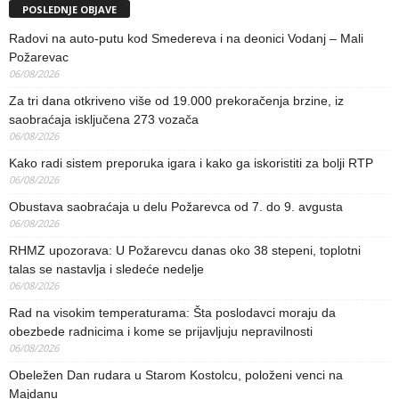
POSLEDNJE OBJAVE
Radovi na auto-putu kod Smedereva i na deonici Vodanj – Mali
Požarevac
06/08/2026
Za tri dana otkriveno više od 19.000 prekoračenja brzine, iz
saobraćaja isključena 273 vozača
06/08/2026
Kako radi sistem preporuka igara i kako ga iskoristiti za bolji RTP
06/08/2026
Obustava saobraćaja u delu Požarevca od 7. do 9. avgusta
06/08/2026
RHMZ upozorava: U Požarevcu danas oko 38 stepeni, toplotni
talas se nastavlja i sledeće nedelje
06/08/2026
Rad na visokim temperaturama: Šta poslodavci moraju da
obezbede radnicima i kome se prijavljuju nepravilnosti
06/08/2026
Obeležen Dan rudara u Starom Kostolcu, položeni venci na
Majdanu