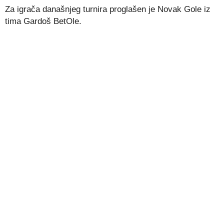
Za igrača današnjeg turnira proglašen je Novak Gole iz
tima Gardoš BetOle.