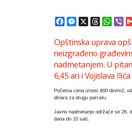
Facebook
Messenger
X
Thread
Wha
V
Opštinska uprava opš
neizgrađeno građevins
nadmetanjem. U pitanj
6,45 ari i Vojislava Ilić
Početna cena iznosi 800 din/m2, od
dinara za drugu parcelu.
Javno nadmetanje održaće se 26. d
dana do 10 sati.