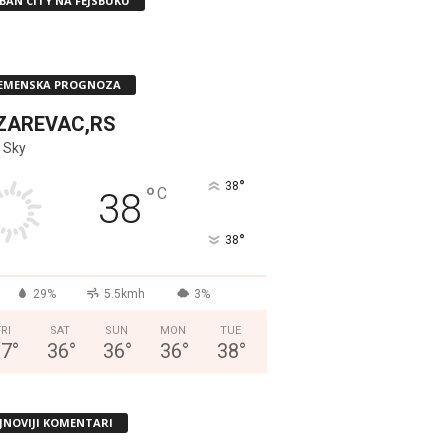
BAN CITY NA FEJSBUKU
EMENSKA PROGNOZA
ZAREVAC,RS
 Sky
°
38
°
C
38
°
38
29%
5.5kmh
3%
FRI
SAT
SUN
MON
TUE
37
°
36
°
36
°
36
°
38
°
JNOVIJI KOMENTARI