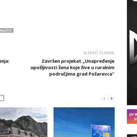
MLJIŠTE
SLEDEĆI ČLANAK
enja:
Završen projekat „Unapređenje
upošljivosti žena koje žive u ruralnim
područjima grad Požarevca“