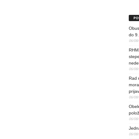
PO
Obus
do 9.
06/08
RHMZ
stepe
nedel
06/08
Rad 
mora
prija
06/08
Obel
polo
06/08
Jedna
06/08