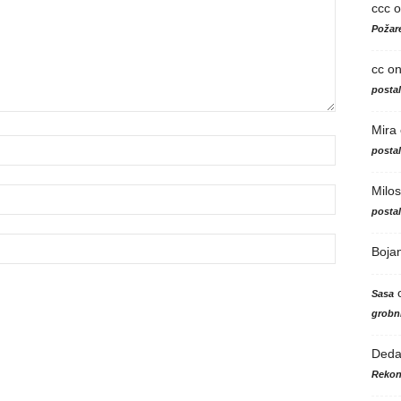
ccc
o
Požare
cc
o
posta
Mira
posta
Milos
posta
Boja
Sasa
grobni
Ded
Rekon