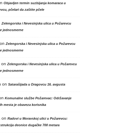
n
Objavljen termin suzbijanja komaraca u
vcu, pčelari da zaštite pčele
n
Zelengorska i Nevesinjska ulica u Požarevcu
le jednosmerne
on
Zelengorska i Nevesinjska ulica u Požarevcu
le jednosmerne
on
Zelengorska i Nevesinjska ulica u Požarevcu
le jednosmerne
n
on
Satarašijada u Dragovcu 16. avgusta
on
Komunalne službe Požarevac: Održavanje
h mesta je obaveza korisnika
a
on
Radovi u Moravskoj ulici u Požarevcu:
strukcija deonice dugačke 700 metara