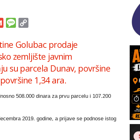
s
tsApp
iber
Gmail
Message
Copy
Link
tine Golubac prodaje
ko zemljište javnim
u su parcela Dunav, površine
a površine 1,34 ara.
nosno 508.000 dinara za prvu parcelu i 107.200
ecembra 2019. godine, a prijave se podnose istog