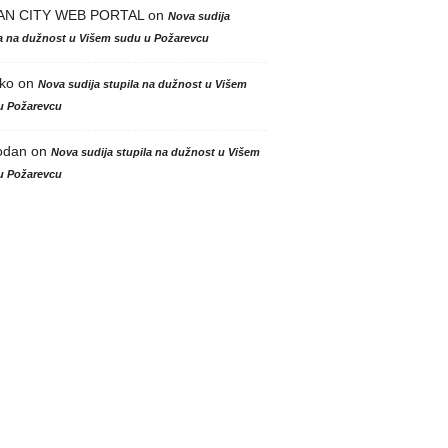
AN CITY WEB PORTAL
on
Nova sudija
la na dužnost u Višem sudu u Požarevcu
ko
on
Nova sudija stupila na dužnost u Višem
u Požarevcu
odan
on
Nova sudija stupila na dužnost u Višem
u Požarevcu