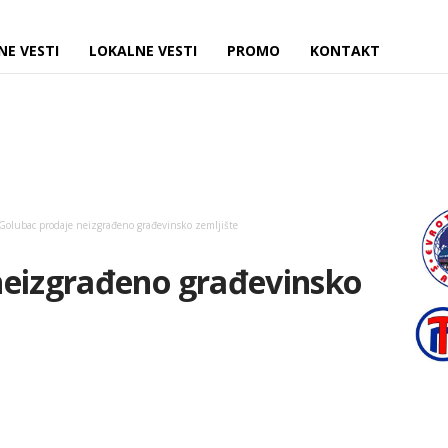
NE VESTI
LOKALNE VESTI
PROMO
KONTAKT
Golubac prodaje neizgrađeno građevinsko zemljište
neizgrađeno građevinsko