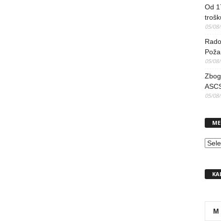
Od 17
trošk
05/08
Radov
Poža
05/08
Zbog 
ASCS
05/08
ME
MEN
KA
M