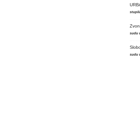
URB
stupi
Zvon
sudu 
Slob
sudu 