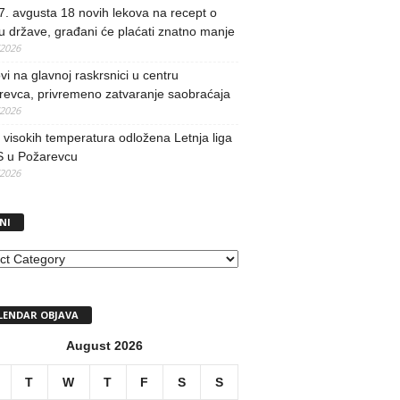
. avgusta 18 novih lekova na recept o
u države, građani će plaćati znatno manje
/2026
i na glavnoj raskrsnici u centru
revca, privremeno zatvaranje saobraćaja
/2026
visokih temperatura odložena Letnja liga
 u Požarevcu
/2026
NI
I
LENDAR OBJAVA
August 2026
T
W
T
F
S
S