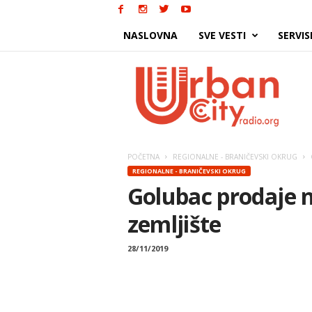
NASLOVNA
SVE VESTI
SERVIS
Urban
City
POČETNA
REGIONALNE - BRANIČEVSKI OKRUG
REGIONALNE - BRANIČEVSKI OKRUG
Golubac prodaje 
zemljište
28/11/2019