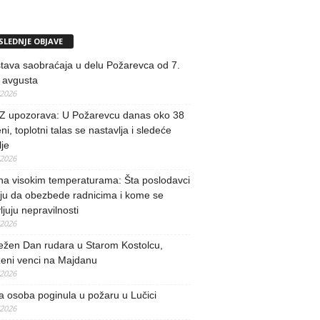
SLEDNJE OBJAVE
tava saobraćaja u delu Požarevca od 7.
 avgusta
/2026
 upozorava: U Požarevcu danas oko 38
ni, toplotni talas se nastavlja i sledeće
je
/2026
na visokim temperaturama: Šta poslodavci
ju da obezbede radnicima i kome se
vljuju nepravilnosti
/2026
ežen Dan rudara u Starom Kostolcu,
ženi venci na Majdanu
/2026
 osoba poginula u požaru u Lučici
/2026