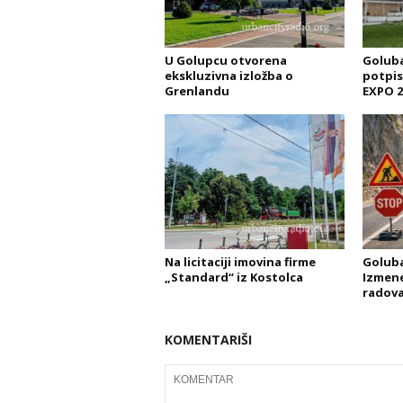
U Golupcu otvorena
Goluba
ekskluzivna izložba o
potpis
Grenlandu
EXPO 2
Na licitaciji imovina firme
Goluba
„Standard“ iz Kostolca
Izmene
radov
KOMENTARIŠI