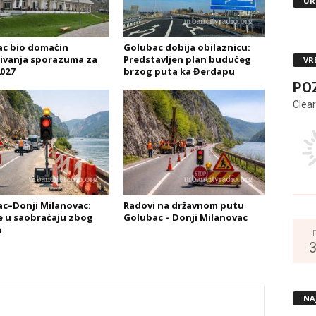
UR
c bio domaćin
Golubac dobija obilaznicu:
ivanja sporazuma za
Predstavljen plan budućeg
VR
027
brzog puta ka Đerdapu
PO
Clear
c–Donji Milanovac:
Radovi na državnom putu
 u saobraćaju zbog
Golubac – Donji Milanovac
a
NA