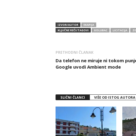
IZVOR/AUTOR
EKAPIJA
KLJUČNE REČI/TAGOVI
GOLUBAC
LICITACIJA
ZE
PRETHODNI ČLANAK
Da telefon ne miruje ni tokom punj
Google uvodi Ambient mode
SLIČNI ČLANCI
VIŠE OD ISTOG AUTORA