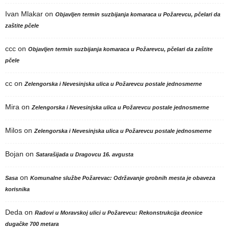
Ivan Mlakar
on
Objavljen termin suzbijanja komaraca u Požarevcu, pčelari da
zaštite pčele
ccc
on
Objavljen termin suzbijanja komaraca u Požarevcu, pčelari da zaštite
pčele
cc
on
Zelengorska i Nevesinjska ulica u Požarevcu postale jednosmerne
Mira
on
Zelengorska i Nevesinjska ulica u Požarevcu postale jednosmerne
Milos
on
Zelengorska i Nevesinjska ulica u Požarevcu postale jednosmerne
Bojan
on
Satarašijada u Dragovcu 16. avgusta
on
Sasa
Komunalne službe Požarevac: Održavanje grobnih mesta je obaveza
korisnika
Deda
on
Radovi u Moravskoj ulici u Požarevcu: Rekonstrukcija deonice
dugačke 700 metara