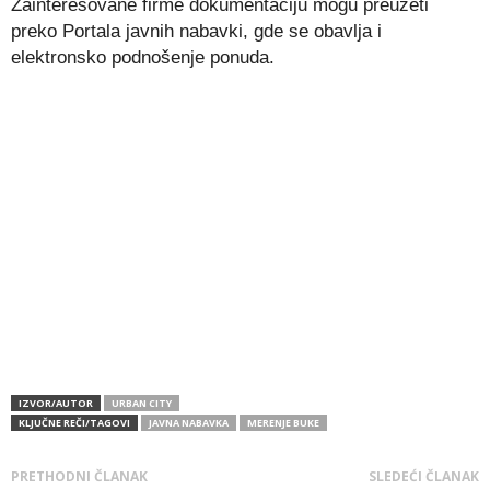
Zainteresovane firme dokumentaciju mogu preuzeti
preko Portala javnih nabavki, gde se obavlja i
elektronsko podnošenje ponuda.
IZVOR/AUTOR
URBAN CITY
KLJUČNE REČI/TAGOVI
JAVNA NABAVKA
MERENJE BUKE
PRETHODNI ČLANAK
SLEDEĆI ČLANAK