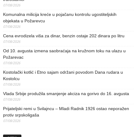
07/08/2026
Komunalna milicija kreće u pojačanu kontrolu ugostiteljskih
objekata u Požarevcu
07/08/2026
Cena evrodizela viša za dinar, benzin ostaje 202 dinara po litru
07/08/2026
Od 10. avgusta izmena saobraćaja na kružnom toku na ulazu u
Požarevac
07/08/2026
Kostolački kotlić i Etno sajam održani povodom Dana rudara u
Kostolcu
07/08/2026
Vlada Srbije produžila smanjenje akciza na gorivo do 16. avgusta
07/08/2026
Prijateljski remi u Svilajncu – Mladi Radnik 1926 ostao neporažen
protiv srpskoligaša
07/08/2026