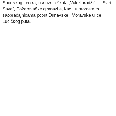
Sportskog centra, osnovnih škola „Vuk Karadžić“ i „Sveti
Sava“, Požarevačke gimnazije, kao i u prometnim
saobraćajnicama poput Dunavske i Moravske ulice i
Lučičkog puta.