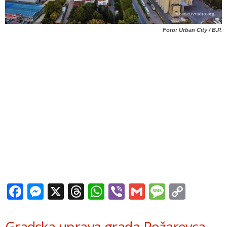
Foto: Urban City / B.P.
Facebook
Messenger
X
Threads
WhatsApp
Viber
Gmail
Messag
Copy
Link
Gradska uprava grada
Požarevca