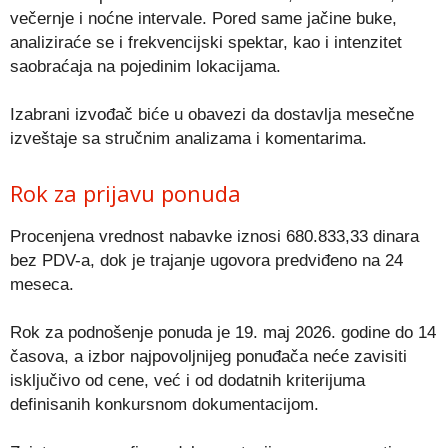
večernje i noćne intervale. Pored same jačine buke,
analiziraće se i frekvencijski spektar, kao i intenzitet
saobraćaja na pojedinim lokacijama.
Izabrani izvođač biće u obavezi da dostavlja mesečne
izveštaje sa stručnim analizama i komentarima.
Rok za prijavu ponuda
Procenjena vrednost nabavke iznosi 680.833,33 dinara
bez PDV-a, dok je trajanje ugovora predviđeno na 24
meseca.
Rok za podnošenje ponuda je 19. maj 2026. godine do 14
časova, a izbor najpovoljnijeg ponuđača neće zavisiti
isključivo od cene, već i od dodatnih kriterijuma
definisanih konkursnom dokumentacijom.