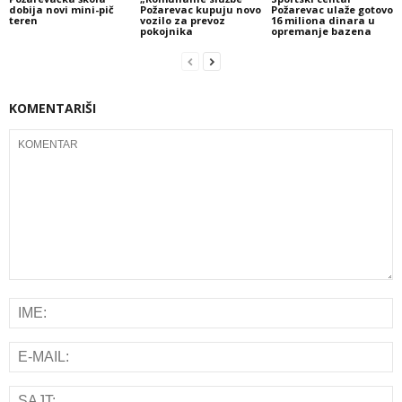
dobija novi mini-pič
Požarevac kupuju novo
Požarevac ulaže gotovo
teren
vozilo za prevoz
16 miliona dinara u
pokojnika
opremanje bazena
KOMENTARIŠI