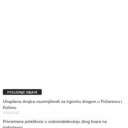
POSLEDNJE OBJAVE
Uhapšena dvojica osumnjičenih za trgovinu drogom u Požarevcu i
Kučevu
07/08/2026
Privremene poteškoće u vodosnabdevanju zbog kvara na
trafostanici