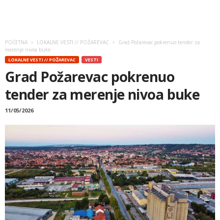
POČETNA
LOKALNE VESTI // POŽAREVAC
Grad Požarevac pokrenuo tender za
merenje nivoa buke
LOKALNE VESTI // POŽAREVAC
VESTI
Grad Požarevac pokrenuo
tender za merenje nivoa buke
11/05/2026