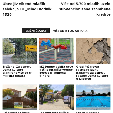
Ubedljiv vikend mlađih
Više od 5.700 mladih uzelo
selekcija FK „MladI Radnik
subvencionisane stambene
1926“
kredite
SLIČNI ČLANCI
VIŠE OD ISTOG AUTORA
Brežane: Za obnovu
MZ Drmno dobija novo
Grad Požarevac
Doma kulture
dečije igralište vredno
raspisao javnu
planirano više od tri
gotovo tri miliona
nabavku za obnovu
miliona dinara
dinara
fasade Doma kulture
u Kličevcu
Požarevačka škola
„Komunalne službe“
Sportski centar