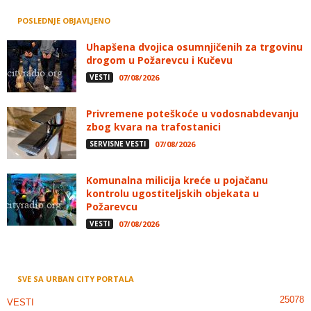
POSLEDNJE OBJAVLJENO
Uhapšena dvojica osumnjičenih za trgovinu
drogom u Požarevcu i Kučevu
VESTI
07/08/2026
Privremene poteškoće u vodosnabdevanju
zbog kvara na trafostanici
SERVISNE VESTI
07/08/2026
Komunalna milicija kreće u pojačanu
kontrolu ugostiteljskih objekata u
Požarevcu
VESTI
07/08/2026
SVE SA URBAN CITY PORTALA
25078
VESTI