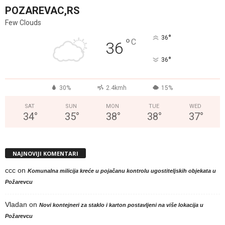
POZAREVAC,RS
Few Clouds
°
36
°
C
36
°
36
30%
2.4kmh
15%
SAT
SUN
MON
TUE
WED
34
°
35
°
38
°
38
°
37
°
NAJNOVIJI KOMENTARI
ccc
on
Komunalna milicija kreće u pojačanu kontrolu ugostiteljskih objekata u
Požarevcu
Vladan
on
Novi kontejneri za staklo i karton postavljeni na više lokacija u
Požarevcu