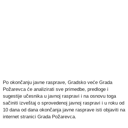
Po okončanju javne rasprave, Gradsko veće Grada
Požarevca će analizirati sve primedbe, predloge i
sugestije učesnika u javnoj raspravi i na osnovu toga
sačiniti izveštaj o sprovedenoj javnoj raspravi i u roku od
10 dana od dana okončanja javne rasprave isti objaviti na
internet stranici Grada Požarevca.