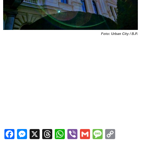
Foto: Urban City / B.P.
Facebook
Messenger
X
Threads
WhatsApp
Viber
Gmail
Messag
Copy