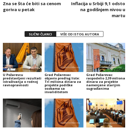
Zna se šta će biti sa cenom
Inflacija u Srbiji 9,1 odsto
goriva u petak
na godišnjem nivou u
martu
SLIČNI ČLANCI
VIŠE OD ISTOG AUTORA
U Požarevcu
Grad Požarevac
Grad Požarevac
predstavljeni rezultati
objavio predlog liste:
raspodelio 2,39 miliona
istraživanja o rodnoj
Tri miliona dinara za
dinara za projekte
ravnopravnosti
projekte podrške
namenjene starijim
osobama sa
sugrađanima
invaliditetom