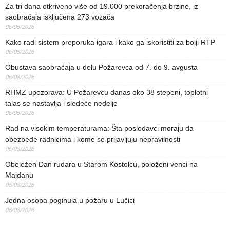
Za tri dana otkriveno više od 19.000 prekoračenja brzine, iz
saobraćaja isključena 273 vozača
06/08/2026
Kako radi sistem preporuka igara i kako ga iskoristiti za bolji RTP
06/08/2026
Obustava saobraćaja u delu Požarevca od 7. do 9. avgusta
06/08/2026
RHMZ upozorava: U Požarevcu danas oko 38 stepeni, toplotni
talas se nastavlja i sledeće nedelje
06/08/2026
Rad na visokim temperaturama: Šta poslodavci moraju da
obezbede radnicima i kome se prijavljuju nepravilnosti
06/08/2026
Obeležen Dan rudara u Starom Kostolcu, položeni venci na
Majdanu
06/08/2026
Jedna osoba poginula u požaru u Lučici
06/08/2026