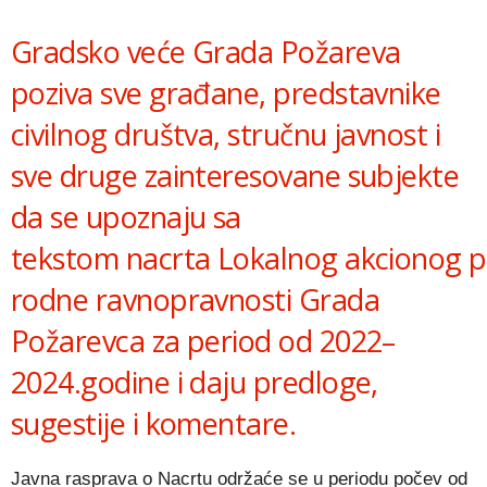
Link
Gradsko veće Grada Požareva
poziva sve građane, predstavnike
civilnog društva, stručnu javnost i
sve druge zainteresovane subjekte
da se upoznaju sa
tekstom
nacrt
a
Lokaln
og
akcion
og
p
rodn
e
ravnopravnost
i Grada
Požarevca
za
period
od
202
2
–
2
024.godine
i daju predloge,
sugestije i komentare.
Javna rasprava o Nacrtu održaće se u periodu počev od