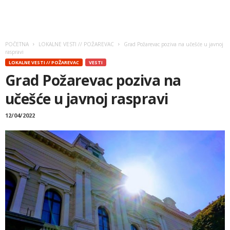
POČETNA
LOKALNE VESTI // POŽAREVAC
Grad Požarevac poziva na učešće u javnoj
raspravi
LOKALNE VESTI // POŽAREVAC
VESTI
Grad Požarevac poziva na
učešće u javnoj raspravi
12/04/2022