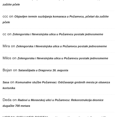
zaštite pčele
ccc
on
Objavljen termin suzbijanja komaraca u Požarevcu, pčelari da zaštite
pčele
cc
on
Zelengorska i Nevesinjska ulica u Požarevcu postale jednosmerne
Mira
on
Zelengorska i Nevesinjska ulica u Požarevcu postale jednosmerne
Milos
on
Zelengorska i Nevesinjska ulica u Požarevcu postale jednosmerne
Bojan
on
Satarašijada u Dragovcu 16. avgusta
on
Sasa
Komunalne službe Požarevac: Održavanje grobnih mesta je obaveza
korisnika
Deda
on
Radovi u Moravskoj ulici u Požarevcu: Rekonstrukcija deonice
dugačke 700 metara