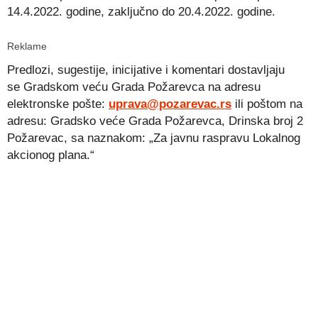
14.4.2022. godine, zaključno do 20.4.2022. godine.
Reklame
Predlozi, sugestije
, inicijative i komentari
dostavljaju
se
Gradskom veću Grada Požarevca
na
adresu
elektronske pošte
:
uprava
@pozarevac.rs
ili
poštom
na
adresu:
Gradsko veće Grada Požarevca, Drinska broj 2
Požarevac
,
sa naznakom: „Za javnu raspravu Lokalnog
akcionog plana.“