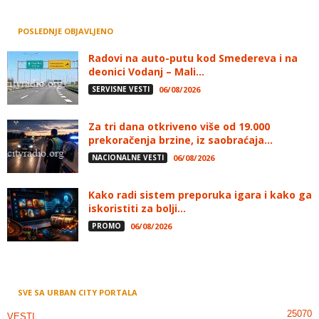
POSLEDNJE OBJAVLJENO
Radovi na auto-putu kod Smedereva i na
deonici Vodanj – Mali...
SERVISNE VESTI
06/08/2026
Za tri dana otkriveno više od 19.000
prekoračenja brzine, iz saobraćaja...
NACIONALNE VESTI
06/08/2026
Kako radi sistem preporuka igara i kako ga
iskoristiti za bolji...
PROMO
06/08/2026
SVE SA URBAN CITY PORTALA
25070
VESTI