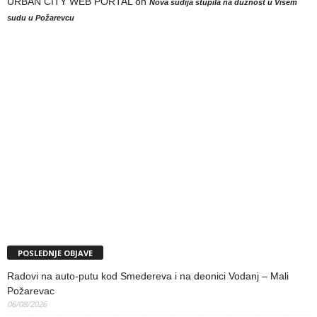
URBAN CITY WEB PORTAL
on
Nova sudija stupila na dužnost u Višem
sudu u Požarevcu
POSLEDNJE OBJAVE
Radovi na auto-putu kod Smedereva i na deonici Vodanj – Mali
Požarevac
06/08/2026