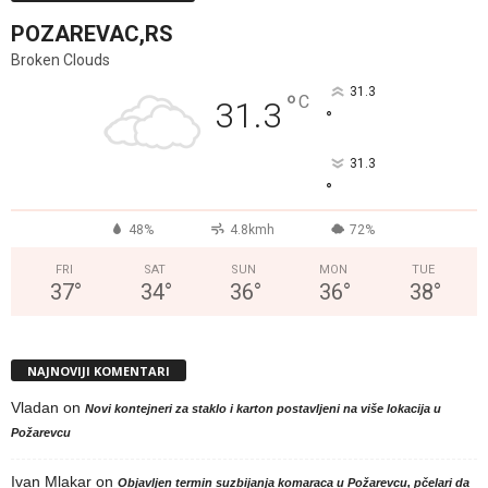
POZAREVAC,RS
Broken Clouds
31.3
°
C
31.3
°
31.3
°
48%
4.8kmh
72%
FRI
SAT
SUN
MON
TUE
37
°
34
°
36
°
36
°
38
°
NAJNOVIJI KOMENTARI
Vladan
on
Novi kontejneri za staklo i karton postavljeni na više lokacija u
Požarevcu
Ivan Mlakar
on
Objavljen termin suzbijanja komaraca u Požarevcu, pčelari da