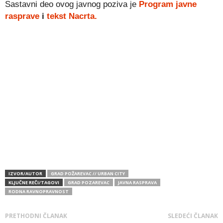
Sastavni deo ovog javnog poziva je
Program javne
rasprave
i
tekst Nacrta.
IZVOR/AUTOR
GRAD POŽAREVAC // URBAN CITY
KLJUČNE REČI/TAGOVI
GRAD POZAREVAC
JAVNA RASPRAVA
RODNA RAVNOPRAVNOST
PRETHODNI ČLANAK
SLEDEĆI ČLANAK