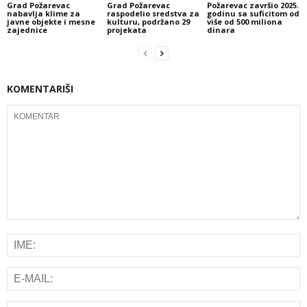
Grad Požarevac
Grad Požarevac
Požarevac završio 2025.
nabavlja klime za
raspodelio sredstva za
godinu sa suficitom od
javne objekte i mesne
kulturu, podržano 29
više od 500 miliona
zajednice
projekata
dinara
KOMENTARIŠI