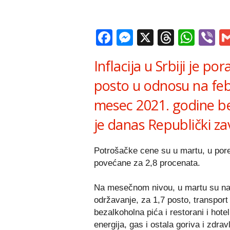
Facebook
Messenger
X
Thread
Wha
V
Inflacija u Srbiji je p
posto u odnosu na feb
mesec 2021. godine bel
je danas Republički zav
Potrošačke cene su u martu, u por
povećane za 2,8 procenata.
Na mesečnom nivou, u martu su naj
održavanje, za 1,7 posto, transport
bezalkoholna pića i restorani i hote
energija, gas i ostala goriva i zdrav