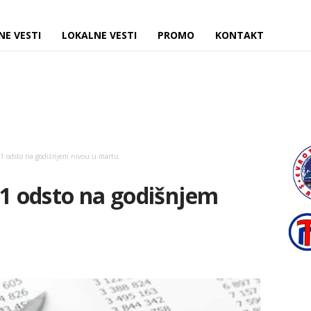
NE VESTI
LOKALNE VESTI
PROMO
KONTAKT
 9,1 odsto na godišnjem nivou u martu
 9,1 odsto na godišnjem