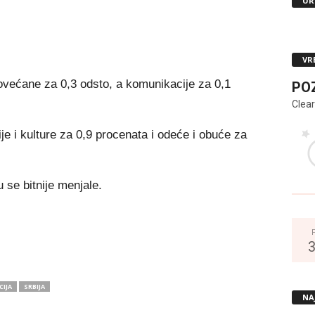
UR
VR
ovećane za 0,3 odsto, a komunikacije za 0,1
PO
Clear
e i kulture za 0,9 procenata i odeće i obuće za
 se bitnije menjale.
CIJA
SRBIJA
NA