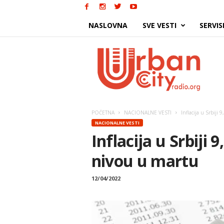
NASLOVNA
SVE VESTI
SERVIS
Urban
City
POČETNA
NACIONALNE VESTI
Inflacija u Srbiji
NACIONALNE VESTI
Inflacija u Srbiji
nivou u martu
12/04/2022