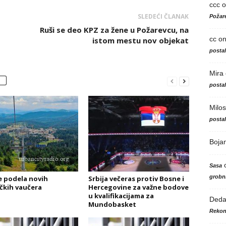
ccc
o
SLEDEĆI ČLANAK
Požare
Ruši se deo KPZ za žene u Požarevcu, na
cc
o
istom mestu nov objekat
posta
Mira
posta
Milos
posta
Boja
Sasa
grobni
e podela novih
Srbija večeras protiv Bosne i
ičkih vaučera
Hercegovine za važne bodove
u kvalifikacijama za
Ded
Mundobasket
Rekon