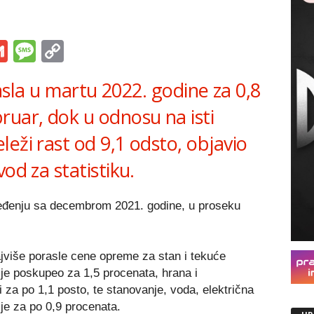
s
tsApp
iber
Gmail
Message
Copy
Link
orasla u martu 2022. godine za 0,8
ruar, dok u odnosu na isti
eži rast od 9,1 odsto, objavio
od za statistiku.
eđenju sa decembrom 2021. godine, u proseku
više porasle cene opreme za stan i tekuće
 je poskupeo za 1,5 procenata, hrana i
li za po 1,1 posto, te stanovanje, voda, električna
lje za po 0,9 procenata.