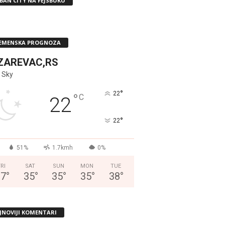
BAN CITY NA FEJSBUKU
EMENSKA PROGNOZA
ZAREVAC,RS
 Sky
°
22
°
C
22
°
22
51%
1.7kmh
0%
FRI
SAT
SUN
MON
TUE
37
°
35
°
35
°
35
°
38
°
JNOVIJI KOMENTARI