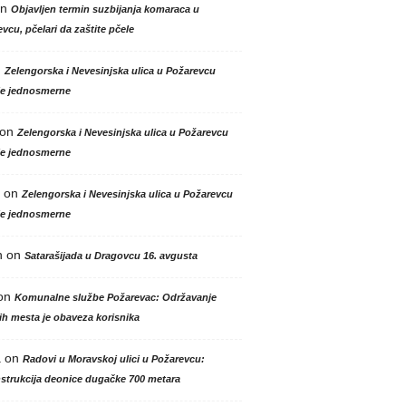
n
Objavljen termin suzbijanja komaraca u
vcu, pčelari da zaštite pčele
n
Zelengorska i Nevesinjska ulica u Požarevcu
le jednosmerne
on
Zelengorska i Nevesinjska ulica u Požarevcu
le jednosmerne
on
Zelengorska i Nevesinjska ulica u Požarevcu
le jednosmerne
n
on
Satarašijada u Dragovcu 16. avgusta
on
Komunalne službe Požarevac: Održavanje
h mesta je obaveza korisnika
a
on
Radovi u Moravskoj ulici u Požarevcu:
strukcija deonice dugačke 700 metara