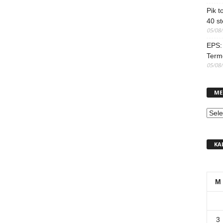
Pik t
40 st
05/08
EPS: 
Term
05/08
ME
MEN
KA
M
3