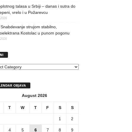
oplotnog talasa u Srbiji – danas i sutra do
epeni, vrelo i u Požarevcu
/2026
Snabdevanje strujom stabilno,
oelektrana Kostolac u punom pogonu
/2026
NI
I
LENDAR OBJAVA
August 2026
T
W
T
F
S
S
1
2
4
5
6
7
8
9