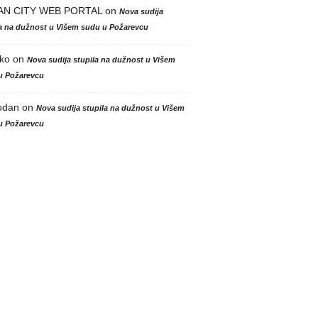
AN CITY WEB PORTAL
on
Nova sudija
la na dužnost u Višem sudu u Požarevcu
ko
on
Nova sudija stupila na dužnost u Višem
u Požarevcu
odan
on
Nova sudija stupila na dužnost u Višem
u Požarevcu