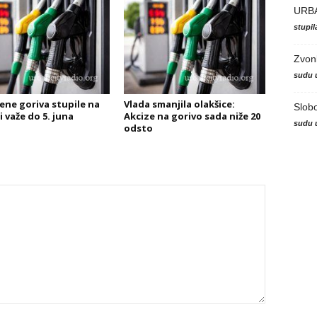
URB
stupi
Zvon
sudu 
ene goriva stupile na
Vlada smanjila olakšice:
Slob
 važe do 5. juna
Akcize na gorivo sada niže 20
sudu 
odsto