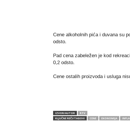
Cene alkoholnih pića i duvana su p
odsto.
Pad cena zabeležen je kod rekreacij
0,2 odsto.
Cene ostalih proizvoda i usluga nisu
IZVOR/AUTOR
RTV
KLJUČNE REČI/TAGOVI
CENE
EKONOMIJA
INFLA