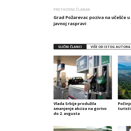
PRETHODNI ČLANAK
Grad Požarevac poziva na učešće u
javnoj raspravi
SLIČNI ČLANCI
VIŠE OD ISTOG AUTORA
Vlada Srbije produžila
Počinj
smanjenje akciza na gorivo
turist
do 2. avgusta