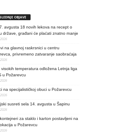
SLEDNJE OBJAVE
. avgusta 18 novih lekova na recept o
u države, građani će plaćati znatno manje
/2026
i na glavnoj raskrsnici u centru
revca, privremeno zatvaranje saobraćaja
/2026
visokih temperatura odložena Letnja liga
 u Požarevcu
/2026
ci na specijalističkoj obuci u Požarevcu
/2026
jski susreti sela 14. avgusta u Šapinu
/2026
kontejneri za staklo i karton postavljeni na
lokacija u Požarevcu
/2026