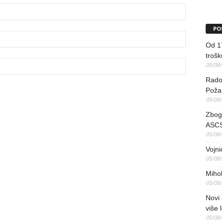
PO
Od 17
trošk
05/08
Radov
Poža
05/08
Zbog 
ASCS
05/08
Vojni
05/08
Mihol
05/08
Novi 
više 
05/08