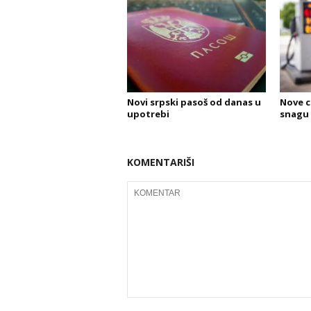
Novi srpski pasoš od danas u
Nove c
upotrebi
snagu i
KOMENTARIŠI