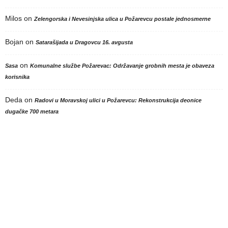
Milos
on
Zelengorska i Nevesinjska ulica u Požarevcu postale jednosmerne
Bojan
on
Satarašijada u Dragovcu 16. avgusta
on
Sasa
Komunalne službe Požarevac: Održavanje grobnih mesta je obaveza
korisnika
Deda
on
Radovi u Moravskoj ulici u Požarevcu: Rekonstrukcija deonice
dugačke 700 metara