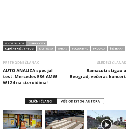
IZVOR/AUTOR
URBAN CITY
KLJUČNE REČI/TAGOVI
LICITACIJA
OGLAS
POZAREVAC
PRODAJA
ŠEĆERANA
PRETHODNI ČLANAK
SLEDEĆI ČLANAK
AUTO ANALIZA specijal
Ramacoti stigao u
test: Mercedes E36 AMG!
Beograd, večeras koncert
W124 na steroidima!
SLIČNI ČLANCI
VIŠE OD ISTOG AUTORA