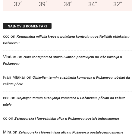
37
°
39
°
34
°
34
°
32
°
NAJNOVIJI KOMENTARI
ccc
on
Komunalna milicija kreće u pojačanu kontrolu ugostiteljskih objekata u
Požarevcu
Vladan
on
Novi kontejneri za staklo i karton postavljeni na više lokacija u
Požarevcu
Ivan Mlakar
on
Objavljen termin suzbijanja komaraca u Požarevcu, pčelari da
zaštite pčele
ccc
on
Objavljen termin suzbijanja komaraca u Požarevcu, pčelari da zaštite
pčele
cc
on
Zelengorska i Nevesinjska ulica u Požarevcu postale jednosmerne
Mira
on
Zelengorska i Nevesinjska ulica u Požarevcu postale jednosmerne