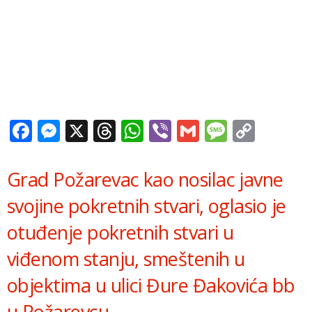
Facebook
Messenger
X
Threads
WhatsApp
Viber
Gmail
Messag
Copy
Link
Grad Požarevac kao nosilac javne
svojine pokretnih stvari, oglasio je
otuđenje pokretnih stvari u
viđenom stanju, smeštenih u
objektima u ulici Đure Đakovića bb
u Požarevcu.