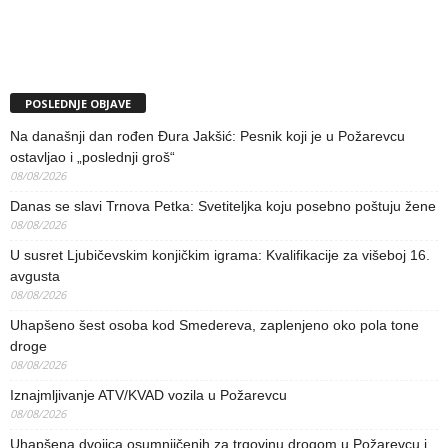
POSLEDNJE OBJAVE
Na današnji dan rođen Đura Jakšić: Pesnik koji je u Požarevcu
ostavljao i „poslednji groš“
08/08/2026
Danas se slavi Trnova Petka: Svetiteljka koju posebno poštuju žene
08/08/2026
U susret Ljubičevskim konjičkim igrama: Kvalifikacije za višeboj 16.
avgusta
08/08/2026
Uhapšeno šest osoba kod Smedereva, zaplenjeno oko pola tone
droge
08/08/2026
Iznajmljivanje ATV/KVAD vozila u Požarevcu
08/08/2026
Uhapšena dvojica osumnjičenih za trgovinu drogom u Požarevcu i