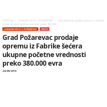
POČETNA
LOKALNE VESTI // POŽAREVAC
Grad Požarevac prodaje opremu iz Fabrike
šećera ukupne početne vrednosti preko 380.000...
LOKALNE VESTI // POŽAREVAC
VESTI
Grad Požarevac prodaje
opremu iz Fabrike šećera
ukupne početne vrednosti
preko 380.000 evra
24/09/2019