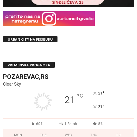
URBAN CITY NA FEJSBUKU
VREMENSKA PROGNOZA
POZAREVAC,RS
Clear Sky
°
21
°
C
21
°
21
60%
1.3kmh
8%
MON
TUE
WED
THU
FRI