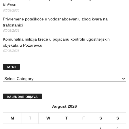
Kučevu
07/08/2026
Privremene poteškoće u vodosnabdevanju zbog kvara na
trafostanici
07/08/2026
Komunalna milicija kreće u pojačanu kontrolu ugostiteljskih
objekata u Požarevcu
07/08/2026
MENI
MENI
KALENDAR OBJAVA
August 2026
M
T
W
T
F
S
S