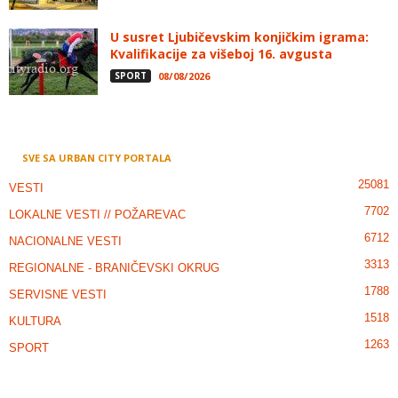
U susret Ljubičevskim konjičkim igrama:
Kvalifikacije za višeboj 16. avgusta
SPORT
08/08/2026
SVE SA URBAN CITY PORTALA
25081
VESTI
7702
LOKALNE VESTI // POŽAREVAC
6712
NACIONALNE VESTI
3313
REGIONALNE - BRANIČEVSKI OKRUG
1788
SERVISNE VESTI
1518
KULTURA
1263
SPORT