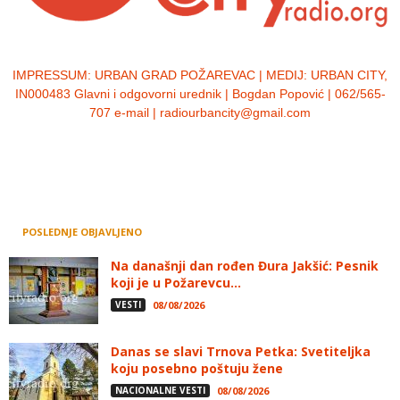
IMPRESSUM:
URBAN GRAD POŽAREVAC | MEDIJ: URBAN CITY,
IN000483 Glavni i odgovorni urednik | Bogdan Popović | 062/565-
707 e-mail | radiourbancity@gmail.com
POSLEDNJE OBJAVLJENO
Na današnji dan rođen Đura Jakšić: Pesnik
koji je u Požarevcu...
VESTI
08/08/2026
Danas se slavi Trnova Petka: Svetiteljka
koju posebno poštuju žene
NACIONALNE VESTI
08/08/2026