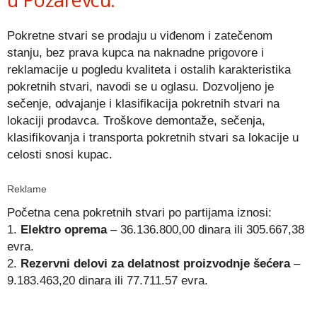
Pokretne stvari se prodaju u viđenom i zatečenom
stanju, bez prava kupca na naknadne prigovore i
reklamacije u pogledu kvaliteta i ostalih karakteristika
pokretnih stvari, navodi se u oglasu. Dozvoljeno je
sečenje, odvajanje i klasifikacija pokretnih stvari na
lokaciji prodavca. Troškove demontaže, sečenja,
klasifikovanja i transporta pokretnih stvari sa lokacije u
celosti snosi kupac.
Reklame
Početna cena pokretnih stvari po partijama iznosi:
1.
Elektro oprema
– 36.136.800,00 dinara ili 305.667,38
evra.
2.
Rezervni delovi za delatnost proizvodnje šećera
–
9.183.463,20 dinara ili 77.711.57 evra.