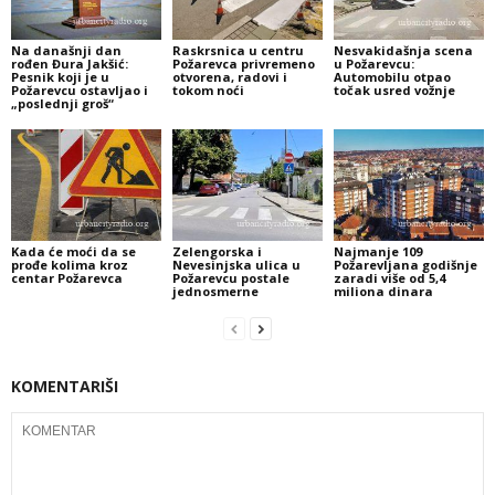
Na današnji dan
Raskrsnica u centru
Nesvakidašnja scena
rođen Đura Jakšić:
Požarevca privremeno
u Požarevcu:
Pesnik koji je u
otvorena, radovi i
Automobilu otpao
Požarevcu ostavljao i
tokom noći
točak usred vožnje
„poslednji groš“
Kada će moći da se
Zelengorska i
Najmanje 109
prođe kolima kroz
Nevesinjska ulica u
Požarevljana godišnje
centar Požarevca
Požarevcu postale
zaradi više od 5,4
jednosmerne
miliona dinara
KOMENTARIŠI