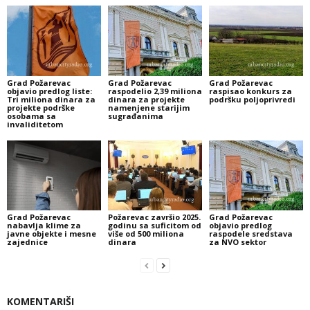
Grad Požarevac
Grad Požarevac
Grad Požarevac
objavio predlog liste:
raspodelio 2,39 miliona
raspisao konkurs za
Tri miliona dinara za
dinara za projekte
podršku poljoprivredi
projekte podrške
namenjene starijim
osobama sa
sugrađanima
invaliditetom
Grad Požarevac
Požarevac završio 2025.
Grad Požarevac
nabavlja klime za
godinu sa suficitom od
objavio predlog
javne objekte i mesne
više od 500 miliona
raspodele sredstava
zajednice
dinara
za NVO sektor
KOMENTARIŠI