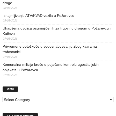
droge
08/08/2026
Iznajmljivanje ATV/KVAD vozila u Požarevcu
08/08/2026
Uhapšena dvojica osumnjičenih za trgovinu drogom u Požarevcu i
Kučevu
07/08/2026
Privremene poteškoće u vodosnabdevanju zbog kvara na
trafostanici
07/08/2026
Komunalna milicija kreće u pojačanu kontrolu ugostiteljskih
objekata u Požarevcu
07/08/2026
MENI
MENI
KALENDAR OBJAVA