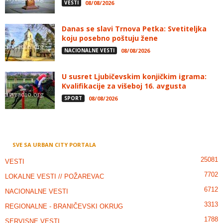
VESTI
08/08/2026
Danas se slavi Trnova Petka: Svetiteljka
koju posebno poštuju žene
NACIONALNE VESTI
08/08/2026
U susret Ljubičevskim konjičkim igrama:
Kvalifikacije za višeboj 16. avgusta
SPORT
08/08/2026
SVE SA URBAN CITY PORTALA
25081
VESTI
7702
LOKALNE VESTI // POŽAREVAC
6712
NACIONALNE VESTI
3313
REGIONALNE - BRANIČEVSKI OKRUG
1788
SERVISNE VESTI