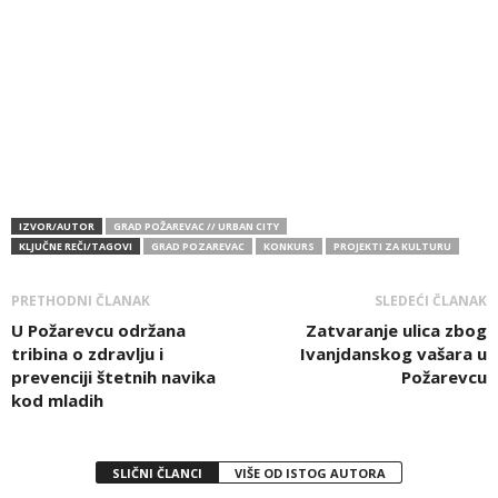
IZVOR/AUTOR
GRAD POŽAREVAC // URBAN CITY
KLJUČNE REČI/TAGOVI
GRAD POZAREVAC
KONKURS
PROJEKTI ZA KULTURU
PRETHODNI ČLANAK
SLEDEĆI ČLANAK
U Požarevcu održana
Zatvaranje ulica zbog
tribina o zdravlju i
Ivanjdanskog vašara u
prevenciji štetnih navika
Požarevcu
kod mladih
SLIČNI ČLANCI
VIŠE OD ISTOG AUTORA