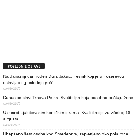
POSLEDNJE OBJAVE
Na današnji dan rođen Đura Jakšić: Pesnik koji je u Požarevcu
ostavljao i „poslednji groš“
08/08/2026
Danas se slavi Trnova Petka: Svetiteljka koju posebno poštuju žene
08/08/2026
U susret Ljubičevskim konjičkim igrama: Kvalifikacije za višeboj 16.
avgusta
08/08/2026
Uhapšeno šest osoba kod Smedereva, zaplenjeno oko pola tone