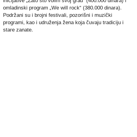
inicijative „Zato što volim svoj grad“ (400.000 dinara) i
omladinski program „We will rock“ (380.000 dinara).
Podržani su i brojni festivali, pozorišni i muzički
programi, kao i udruženja žena koja čuvaju tradiciju i
stare zanate.