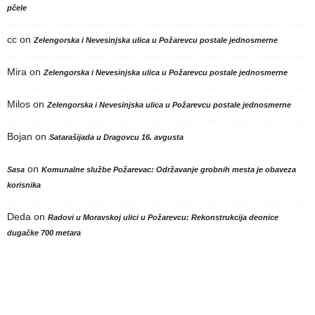
pčele
cc
on
Zelengorska i Nevesinjska ulica u Požarevcu postale jednosmerne
Mira
on
Zelengorska i Nevesinjska ulica u Požarevcu postale jednosmerne
Milos
on
Zelengorska i Nevesinjska ulica u Požarevcu postale jednosmerne
Bojan
on
Satarašijada u Dragovcu 16. avgusta
on
Sasa
Komunalne službe Požarevac: Održavanje grobnih mesta je obaveza
korisnika
Deda
on
Radovi u Moravskoj ulici u Požarevcu: Rekonstrukcija deonice
dugačke 700 metara