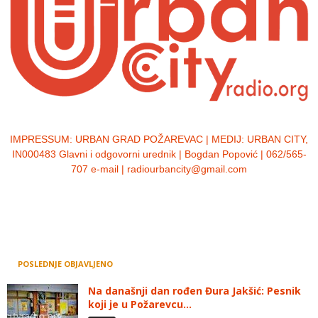
IMPRESSUM:
URBAN GRAD POŽAREVAC | MEDIJ: URBAN CITY,
IN000483 Glavni i odgovorni urednik | Bogdan Popović | 062/565-
707 e-mail | radiourbancity@gmail.com
POSLEDNJE OBJAVLJENO
Na današnji dan rođen Đura Jakšić: Pesnik
koji je u Požarevcu...