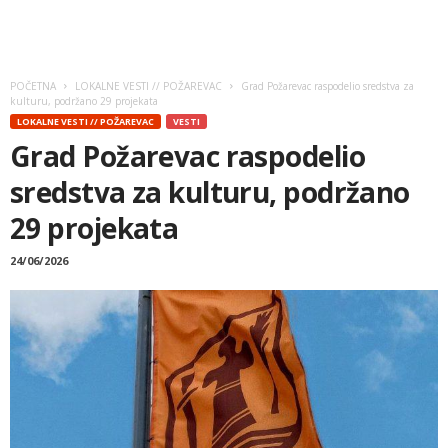
POČETNA
LOKALNE VESTI // POŽAREVAC
Grad Požarevac raspodelio sredstva za
kulturu, podržano 29 projekata
LOKALNE VESTI // POŽAREVAC
VESTI
Grad Požarevac raspodelio
sredstva za kulturu, podržano
29 projekata
24/06/2026