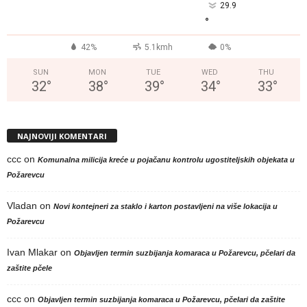
29.9
°
42%
5.1kmh
0%
SUN
MON
TUE
WED
THU
32
°
38
°
39
°
34
°
33
°
NAJNOVIJI KOMENTARI
ccc
on
Komunalna milicija kreće u pojačanu kontrolu ugostiteljskih objekata u
Požarevcu
Vladan
on
Novi kontejneri za staklo i karton postavljeni na više lokacija u
Požarevcu
Ivan Mlakar
on
Objavljen termin suzbijanja komaraca u Požarevcu, pčelari da
zaštite pčele
ccc
on
Objavljen termin suzbijanja komaraca u Požarevcu, pčelari da zaštite