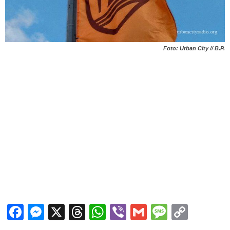
Foto: Urban City // B.P.
Facebook
Messenger
X
Threads
WhatsApp
Viber
Gmail
Messag
Copy
Link