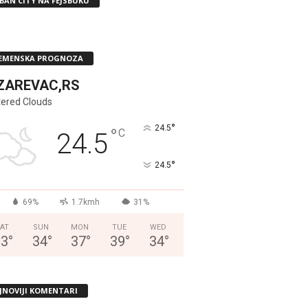
BAN CITY NA FEJSBUKU
EMENSKA PROGNOZA
ZAREVAC,RS
tered Clouds
°
24.5
°
C
24.5
°
24.5
69%
1.7kmh
31%
AT
SUN
MON
TUE
WED
33
°
34
°
37
°
39
°
34
°
JNOVIJI KOMENTARI