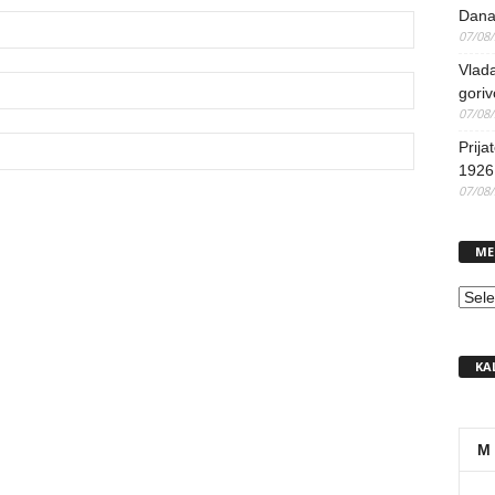
Dana
07/08
Vlada
goriv
07/08
Prija
1926 
07/08
ME
MEN
KA
M