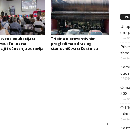
PO
Uhapš
drog
07/08
tvena edukacija u
Tribina o preventivnim
vcu: Fokus na
pregledima odraslog
Priv
iji i očuvanju zdravlja
stanovništva u Kostolcu
zbog 
07/08
Komun
ugost
07/08
Cena 
202 d
07/08
Od 1
toku
07/08
Kosto