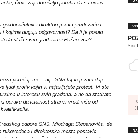
UR
stranke, čime zajedno šalju poruku da su protiv
 gradonačelnik i direktori javnih preduzeća i
VR
ju i kojima duguju odgovornost? Da li je posao
PO
u ili da služi svim građanima Požarevca?
Scat
anova poručujemo – nije SNS taj koji vam daje
ljudi protiv kojih vi najavljujete protest. Vi ste
ursima u interesu svih građana, a ne da statirate
nu poruku da lojalnost stranci vredi više od
S
kvalifikacija.
radskog odbora SNS, Miodraga Stepanovića, da
NA
a rukovodeća i direktorska mesta postavio