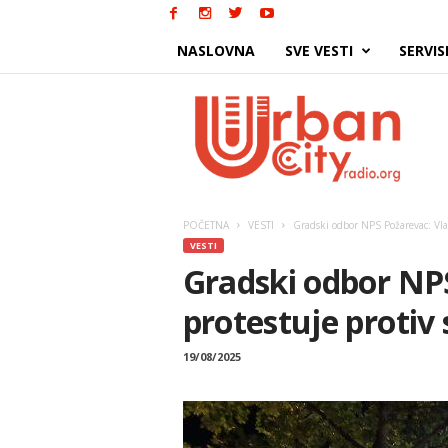
NASLOVNA
SVE VESTI
SERVIS
Urban
City
POČETNA
VESTI
Gradski odbor NPS Požarevac: Vlas
VESTI
Gradski odbor NPS
protestuje protiv
19/08/2025