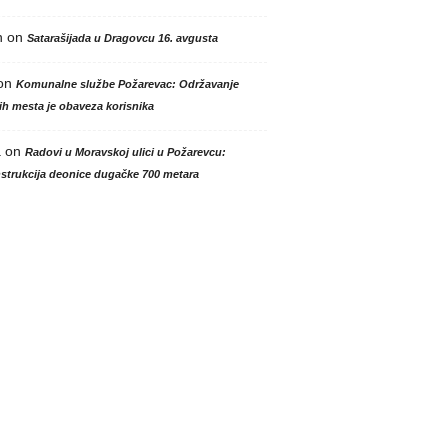
n
on
Satarašijada u Dragovcu 16. avgusta
on
Komunalne službe Požarevac: Održavanje
h mesta je obaveza korisnika
a
on
Radovi u Moravskoj ulici u Požarevcu:
strukcija deonice dugačke 700 metara