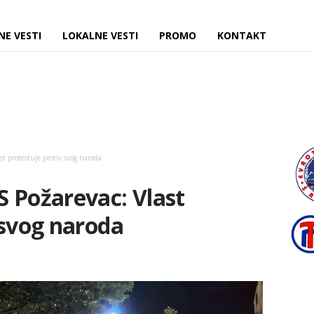
NE VESTI
LOKALNE VESTI
PROMO
KONTAKT
t protestuje protiv svog naroda
 Požarevac: Vlast
 svog naroda