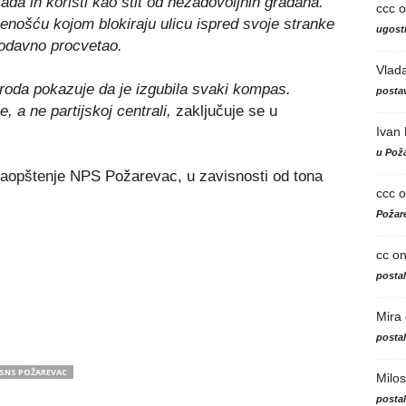
sada ih koristi kao štit od nezadovoljnih građana.
ccc
o
nošću kojom blokiraju ulicu ispred svoje stranke
ugosti
odavno procvetao.
Vlad
aroda pokazuje da je izgubila svaki kompas.
postav
, a ne partijskoj centrali,
zaključuje se u
Ivan
u Poža
saopštenje NPS Požarevac, u zavisnosti od tona
ccc
o
Požare
cc
o
posta
Mira
posta
SNS POŽAREVAC
Milos
posta