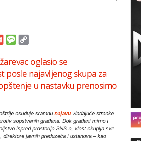
s
tsApp
iber
Gmail
Message
Copy
Link
arevac oglasio se
t posle najavljenog skupa za
aopštenje u nastavku prenosimo
oštrije osuđuje sramnu
najavu
vladajuće stranke
 protiv sopstvenih građana. Dok građani mirno i
jstvo ispred prostorija SNS-a, vlast okuplja sve
, direktore javnih preduzeća i ustanova – kao