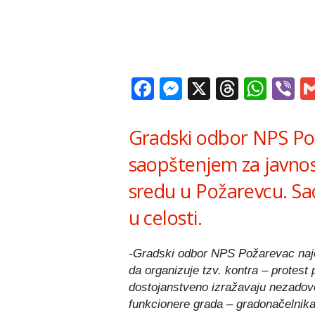
Facebook
Messenger
X
Thread
Wha
V
Gradski odbor NPS Pož
saopštenjem za javnos
sredu u Požarevcu. S
u celosti.
-Gradski odbor NPS Požarevac naj
da organizuje tzv. kontra – protest
dostojanstveno izražavaju nezadovol
funkcionere grada – gradonačelnika