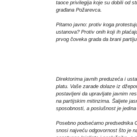
taoce privilegija koje su dobili od 
građana Požarevca.
Pitamo javno: protiv koga protestuju
ustanova? Protiv onih koji ih plaća
prvog čoveka grada da brani partij
Direktorima javnih preduzeća i ust
platu. Vaše zarade dolaze iz džepova 
postavljeni da upravljate javnim res
na partijskim mitinzima. Šaljete jas
sposobnosti, a poslušnost je jedina 
Posebno podsećamo predsednika G
snosi najveću odgovornost što je n