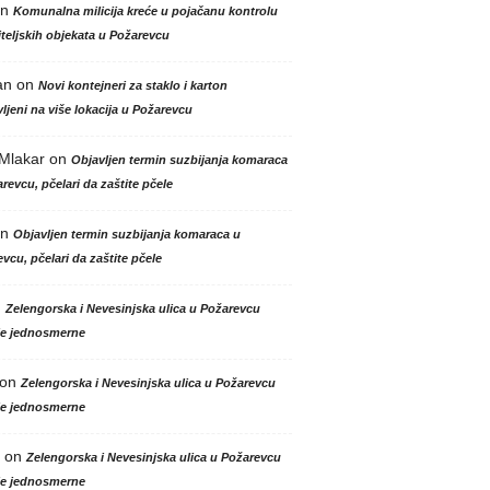
n
Komunalna milicija kreće u pojačanu kontrolu
teljskih objekata u Požarevcu
an
on
Novi kontejneri za staklo i karton
ljeni na više lokacija u Požarevcu
 Mlakar
on
Objavljen termin suzbijanja komaraca
revcu, pčelari da zaštite pčele
n
Objavljen termin suzbijanja komaraca u
vcu, pčelari da zaštite pčele
n
Zelengorska i Nevesinjska ulica u Požarevcu
le jednosmerne
on
Zelengorska i Nevesinjska ulica u Požarevcu
le jednosmerne
on
Zelengorska i Nevesinjska ulica u Požarevcu
le jednosmerne