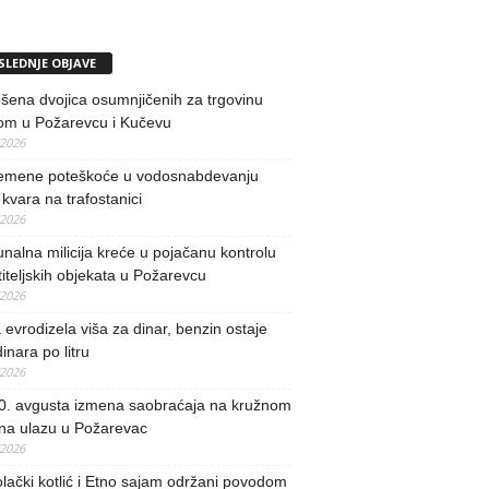
SLEDNJE OBJAVE
ena dvojica osumnjičenih za trgovinu
om u Požarevcu i Kučevu
/2026
remene poteškoće u vodosnabdevanju
kvara na trafostanici
/2026
alna milicija kreće u pojačanu kontrolu
iteljskih objekata u Požarevcu
/2026
evrodizela viša za dinar, benzin ostaje
inara po litru
/2026
0. avgusta izmena saobraćaja na kružnom
 na ulazu u Požarevac
/2026
lački kotlić i Etno sajam održani povodom