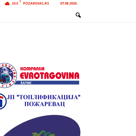
C
POZAREVAC,RS
07.08.2026.
24.5