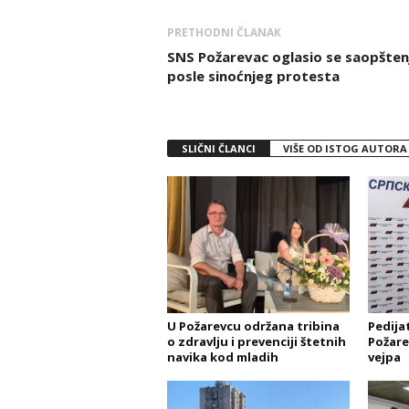
PRETHODNI ČLANAK
SNS Požarevac oglasio se saopšte
posle sinoćnjeg protesta
SLIČNI ČLANCI
VIŠE OD ISTOG AUTORA
U Požarevcu održana tribina
Pedijat
o zdravlju i prevenciji štetnih
Požare
navika kod mladih
vejpa