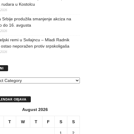
 rudara u Kostolcu
/2026
 Srbije produžila smanjenje akciza na
o do 16. avgusta
/2026
teljski remi u Svilajncu – Mladi Radnik
ostao neporažen protiv srpskoligaša
/2026
NI
I
LENDAR OBJAVA
August 2026
T
W
T
F
S
S
1
2