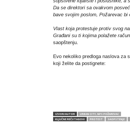
sopstvene lojaliste i poslušnike, a 
Da se direktori sa ovakvom posveće
bave svojim poslom, Požarevac bi 
Vlast koja protestuje protiv svog n
Građani su ti kojima polažete račune
saopštenju.
Evo nekoliko predloga naslova za 
koji želite da postignete:
IZVOR/AUTOR
URBAN CITY, NPS POŽAREVAC
KLJUČNE REČI/TAGOVI
PROTEST
SAOPSTENJE