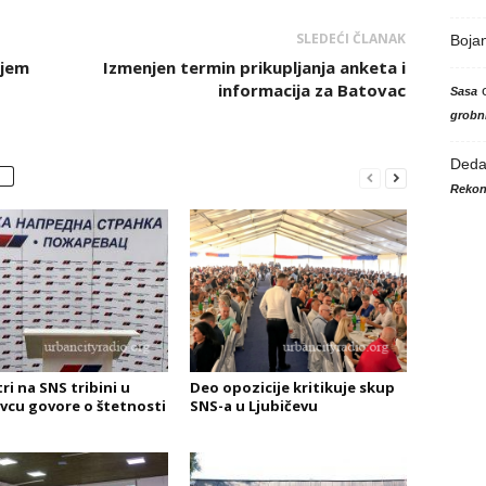
SLEDEĆI ČLANAK
Boja
njem
Izmenjen termin prikupljanja anketa i
informacija za Batovac
Sasa
grobni
Ded
Rekon
ri na SNS tribini u
Deo opozicije kritikuje skup
vcu govore o štetnosti
SNS-a u Ljubičevu