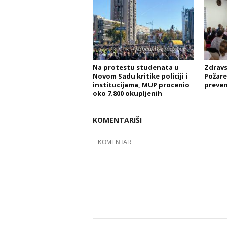
Na protestu studenata u
Zdravs
Novom Sadu kritike policiji i
Požare
institucijama, MUP procenio
prevenc
oko 7.800 okupljenih
KOMENTARIŠI