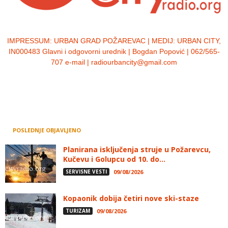
IMPRESSUM:
URBAN GRAD POŽAREVAC | MEDIJ: URBAN CITY,
IN000483 Glavni i odgovorni urednik | Bogdan Popović | 062/565-
707 e-mail | radiourbancity@gmail.com
POSLEDNJE OBJAVLJENO
Planirana isključenja struje u Požarevcu,
Kučevu i Golupcu od 10. do...
SERVISNE VESTI
09/08/2026
Kopaonik dobija četiri nove ski-staze
TURIZAM
09/08/2026