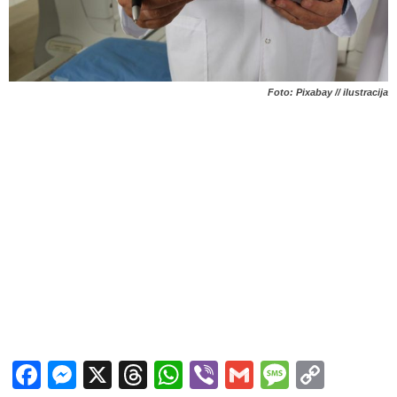
Foto: Pixabay // ilustracija
Facebook
Messenger
X
Threads
WhatsApp
Viber
Gmail
Messag
Copy