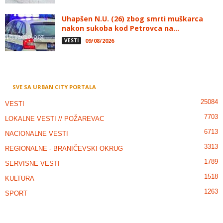
Uhapšen N.U. (26) zbog smrti muškarca
nakon sukoba kod Petrovca na...
VESTI
09/08/2026
SVE SA URBAN CITY PORTALA
25084
VESTI
7703
LOKALNE VESTI // POŽAREVAC
6713
NACIONALNE VESTI
3313
REGIONALNE - BRANIČEVSKI OKRUG
1789
SERVISNE VESTI
1518
KULTURA
1263
SPORT