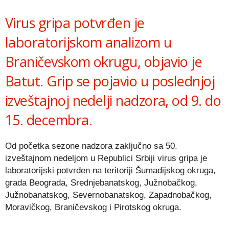
Link
Virus gripa potvrđen je
laboratorijskom analizom u
Braničevskom okrugu, objavio je
Batut. Grip se pojavio u poslednjoj
izveštajnoj nedelji nadzora, od 9. do
15. decembra.
Od početka sezone nadzora zaključno sa 50.
izveštajnom nedeljom u Republici Srbiji virus gripa je
laboratorijski potvrđen na teritoriji Šumadijskog okruga,
grada Beograda, Srednjebanatskog, Južnobačkog,
Južnobanatskog, Severnobanatskog, Zapadnobačkog,
Moravičkog, Braničevskog i Pirotskog okruga.