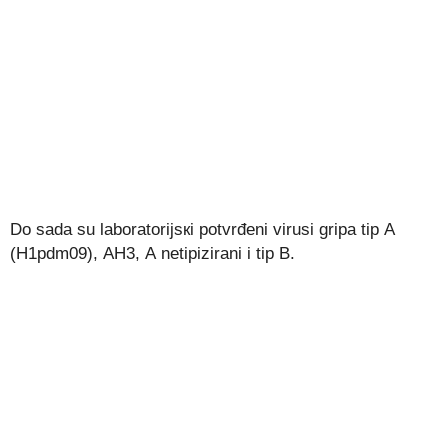
Dо sаdа su lаbоrаtоriјsкi pоtvrđеni virusi gripа tip А
(H1pdm09), АH3, А nеtipizirаni i tip B.