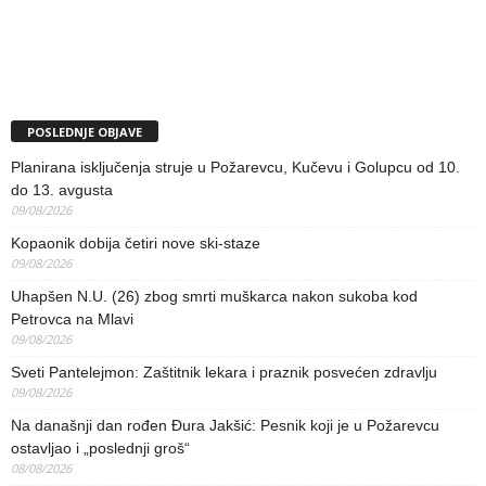
POSLEDNJE OBJAVE
Planirana isključenja struje u Požarevcu, Kučevu i Golupcu od 10.
do 13. avgusta
09/08/2026
Kopaonik dobija četiri nove ski-staze
09/08/2026
Uhapšen N.U. (26) zbog smrti muškarca nakon sukoba kod
Petrovca na Mlavi
09/08/2026
Sveti Pantelejmon: Zaštitnik lekara i praznik posvećen zdravlju
09/08/2026
Na današnji dan rođen Đura Jakšić: Pesnik koji je u Požarevcu
ostavljao i „poslednji groš“
08/08/2026