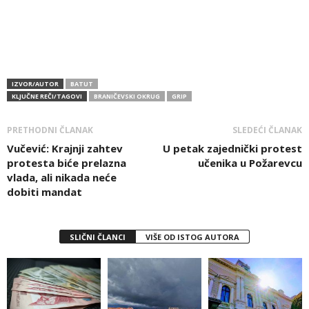
IZVOR/AUTOR
BATUT
KLJUČNE REČI/TAGOVI
BRANIČEVSKI OKRUG
GRIP
PRETHODNI ČLANAK
SLEDEĆI ČLANAK
Vučević: Krajnji zahtev
U petak zajednički protest
protesta biće prelazna
učenika u Požarevcu
vlada, ali nikada neće
dobiti mandat
SLIČNI ČLANCI
VIŠE OD ISTOG AUTORA