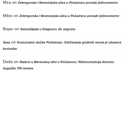
Mira
on
Zelengorska i Nevesinjska ulica u Požarevcu postale jednosmerne
Milos
on
Zelengorska i Nevesinjska ulica u Požarevcu postale jednosmerne
Bojan
on
Satarašijada u Dragovcu 16. avgusta
on
Sasa
Komunalne službe Požarevac: Održavanje grobnih mesta je obaveza
korisnika
Deda
on
Radovi u Moravskoj ulici u Požarevcu: Rekonstrukcija deonice
dugačke 700 metara