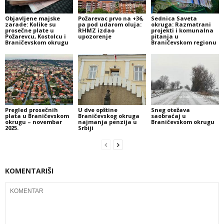
Objavljene majske
Požarevac prvo na +36,
Sednica Saveta
zarade: Kolike su
pa pod udarom oluja:
okruga: Razmatrani
prosečne plate u
RHMZ izdao
projekti i komunalna
Požarevcu, Kostolcu i
upozorenje
pitanja u
Braničevskom okrugu
Braničevskom regionu
Pregled prosečnih
U dve opštine
Sneg otežava
plata u Braničevskom
Braničevskog okruga
saobraćaj u
okrugu – novembar
najmanja penzija u
Braničevskom okrugu
2025.
Srbiji
KOMENTARIŠI