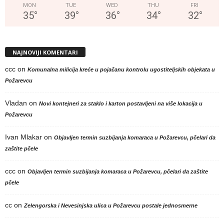
MON
TUE
WED
THU
FRI
35
°
39
°
36
°
34
°
32
°
NAJNOVIJI KOMENTARI
ccc
on
Komunalna milicija kreće u pojačanu kontrolu ugostiteljskih objekata u
Požarevcu
Vladan
on
Novi kontejneri za staklo i karton postavljeni na više lokacija u
Požarevcu
Ivan Mlakar
on
Objavljen termin suzbijanja komaraca u Požarevcu, pčelari da
zaštite pčele
ccc
on
Objavljen termin suzbijanja komaraca u Požarevcu, pčelari da zaštite
pčele
cc
on
Zelengorska i Nevesinjska ulica u Požarevcu postale jednosmerne