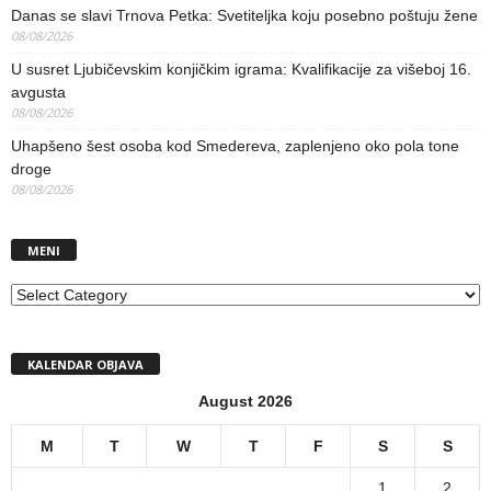
Danas se slavi Trnova Petka: Svetiteljka koju posebno poštuju žene
08/08/2026
U susret Ljubičevskim konjičkim igrama: Kvalifikacije za višeboj 16.
avgusta
08/08/2026
Uhapšeno šest osoba kod Smedereva, zaplenjeno oko pola tone
droge
08/08/2026
MENI
MENI
KALENDAR OBJAVA
August 2026
M
T
W
T
F
S
S
1
2