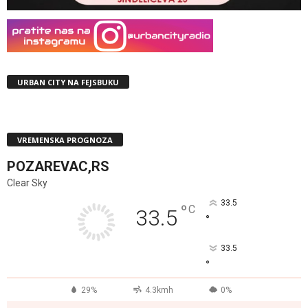
URBAN CITY NA FEJSBUKU
VREMENSKA PROGNOZA
POZAREVAC,RS
Clear Sky
33.5
°
C
33.5
°
33.5
°
29%
4.3kmh
0%