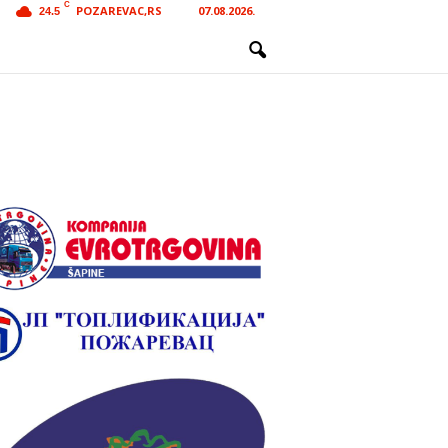
C
POZAREVAC,RS
07.08.2026.
24.5