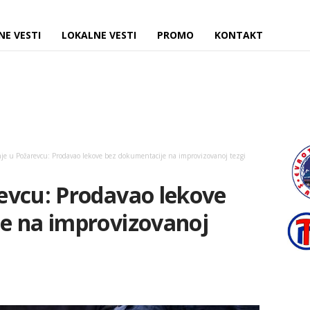
NE VESTI
LOKALNE VESTI
PROMO
KONTAKT
e u Požarevcu: Prodavao lekove bez dokumentacije na improvizovanoj tezgi
evcu: Prodavao lekove
e na improvizovanoj