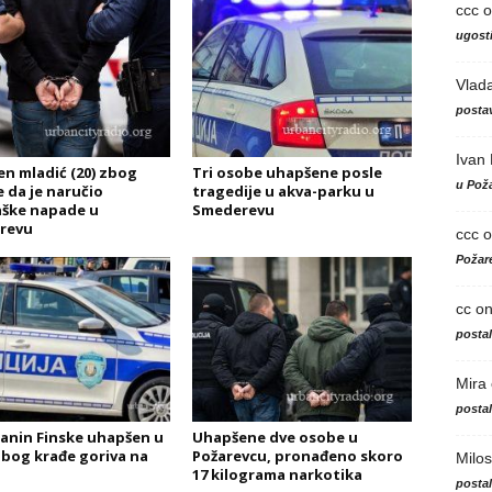
ccc
o
ugosti
Vlad
postav
Ivan
n mladić (20) zbog
Tri osobe uhapšene posle
u Poža
 da je naručio
tragedije u akva-parku u
ške napade u
Smederevu
revu
ccc
o
Požare
cc
o
posta
Mira
posta
janin Finske uhapšen u
Uhapšene dve osobe u
 zbog krađe goriva na
Požarevcu, pronađeno skoro
Milos
17 kilograma narkotika
posta