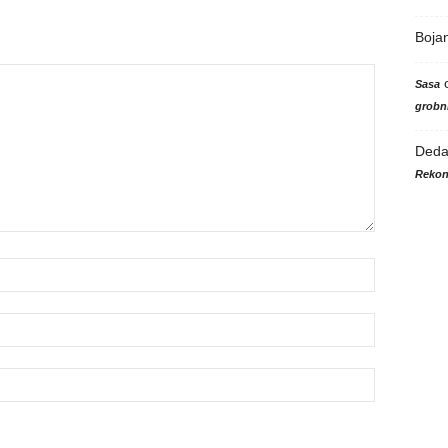
Boja
Sasa
grobni
Ded
Rekon