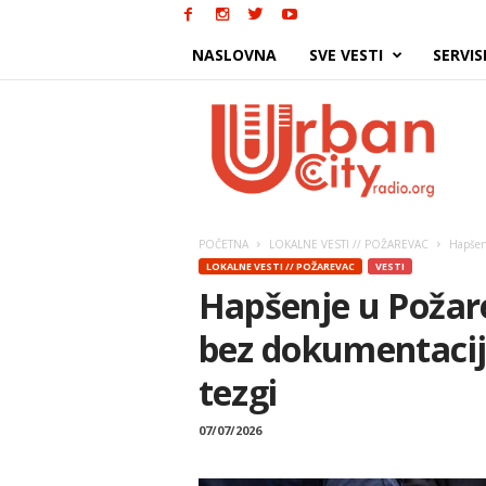
NASLOVNA
SVE VESTI
SERVIS
Urban
City
POČETNA
LOKALNE VESTI // POŽAREVAC
Hapšenj
LOKALNE VESTI // POŽAREVAC
VESTI
Hapšenje u Požar
bez dokumentacij
tezgi
07/07/2026