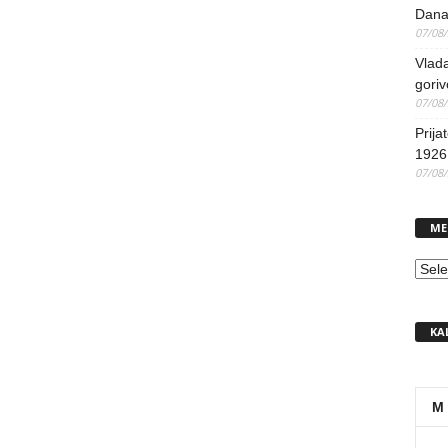
Dana
07/08
Vlada
goriv
07/08
Prija
1926 
07/08
ME
MEN
KA
M