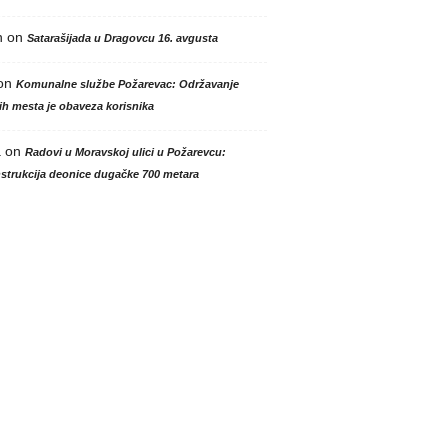
n
on
Satarašijada u Dragovcu 16. avgusta
on
Komunalne službe Požarevac: Održavanje
h mesta je obaveza korisnika
a
on
Radovi u Moravskoj ulici u Požarevcu:
strukcija deonice dugačke 700 metara