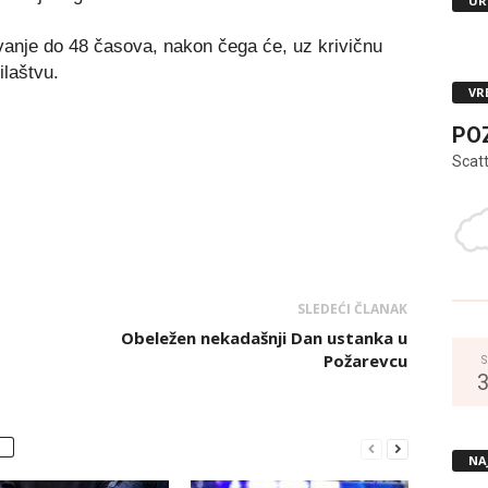
UR
nje do 48 časova, nakon čega će, uz krivičnu
ilaštvu.
VR
PO
Scat
SLEDEĆI ČLANAK
Obeležen nekadašnji Dan ustanka u
Požarevcu
S
NA