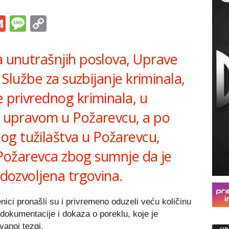
s
tsApp
iber
Gmail
Message
Copy
Link
a unutrašnjih poslova, Uprave
, Službe za suzbijanje kriminala,
e privrednog kriminala, u
om upravom u Požarevcu, a po
g tužilaštva u Požarevcu,
iz Požarevca zbog sumnje da je
edozvoljena trgovina.
nici pronašli su i privremeno oduzeli veću količinu
dokumentacije i dokaza o poreklu, koje je
anoj tezgi.