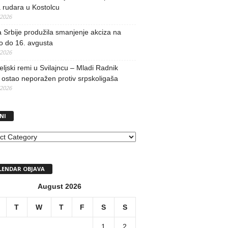
 rudara u Kostolcu
/2026
 Srbije produžila smanjenje akciza na
o do 16. avgusta
/2026
teljski remi u Svilajncu – Mladi Radnik
ostao neporažen protiv srpskoligaša
/2026
NI
I
LENDAR OBJAVA
August 2026
T
W
T
F
S
S
1
2