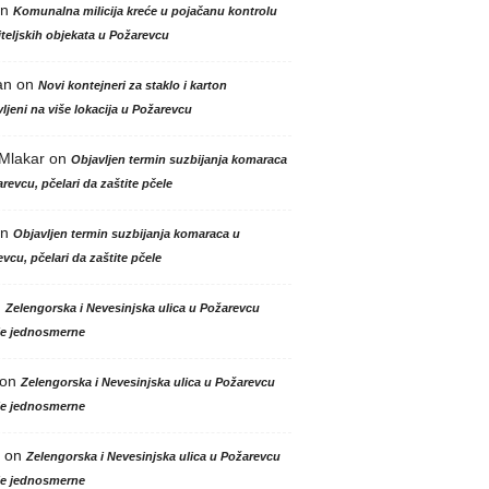
n
Komunalna milicija kreće u pojačanu kontrolu
teljskih objekata u Požarevcu
an
on
Novi kontejneri za staklo i karton
ljeni na više lokacija u Požarevcu
 Mlakar
on
Objavljen termin suzbijanja komaraca
revcu, pčelari da zaštite pčele
n
Objavljen termin suzbijanja komaraca u
vcu, pčelari da zaštite pčele
n
Zelengorska i Nevesinjska ulica u Požarevcu
le jednosmerne
on
Zelengorska i Nevesinjska ulica u Požarevcu
le jednosmerne
on
Zelengorska i Nevesinjska ulica u Požarevcu
le jednosmerne