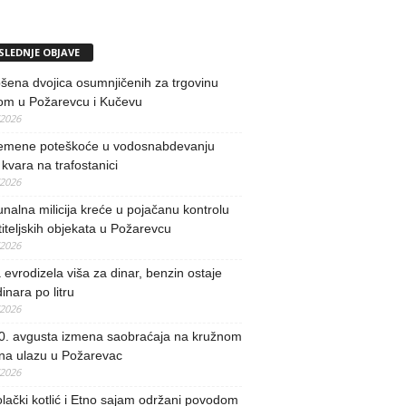
SLEDNJE OBJAVE
ena dvojica osumnjičenih za trgovinu
om u Požarevcu i Kučevu
/2026
remene poteškoće u vodosnabdevanju
kvara na trafostanici
/2026
alna milicija kreće u pojačanu kontrolu
iteljskih objekata u Požarevcu
/2026
evrodizela viša za dinar, benzin ostaje
inara po litru
/2026
0. avgusta izmena saobraćaja na kružnom
 na ulazu u Požarevac
/2026
lački kotlić i Etno sajam održani povodom