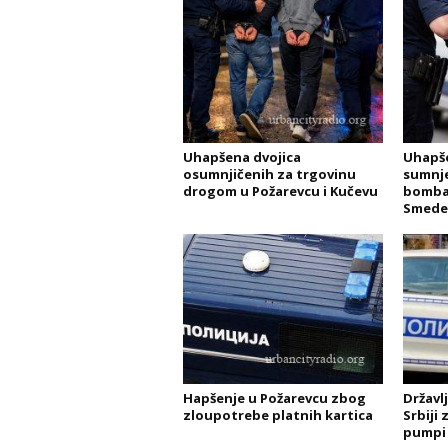
Uhapšena dvojica
Uhapše
osumnjičenih za trgovinu
sumnje
drogom u Požarevcu i Kučevu
bomba
Smede
Hapšenje u Požarevcu zbog
Državl
zloupotrebe platnih kartica
Srbiji
pumpi