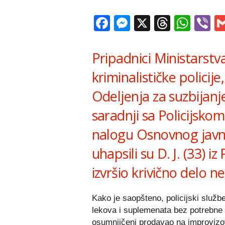
Facebook
Messenger
X
Thread
Wha
V
Pripadnici Ministarstv
kriminalističke policije
Odeljenja za suzbijanj
saradnji sa Policijsk
nalogu Osnovnog javno
uhapsili su D. J. (33) 
izvršio krivično delo n
Kako je saopšteno, policijski službe
lekova i suplemenata bez potrebne 
osumnjičeni prodavao na improvizov