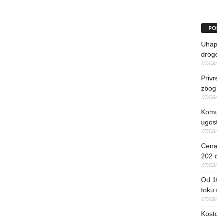
PO
Uhapš
drog
07/08
Priv
zbog 
07/08
Komun
ugost
07/08
Cena 
202 d
07/08
Od 1
toku
07/08
Kosto