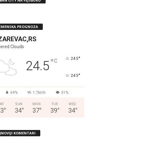
BAN CITY NA FEJSBUKU
EMENSKA PROGNOZA
ZAREVAC,RS
tered Clouds
°
24.5
°
C
24.5
°
24.5
69%
1.7kmh
31%
AT
SUN
MON
TUE
WED
33
°
34
°
37
°
39
°
34
°
JNOVIJI KOMENTARI