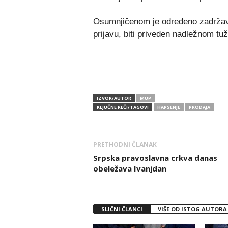
Osumnjičenom je određeno zadržava
prijavu, biti priveden nadležnom tuž
IZVOR/AUTOR
MUP
KLJUČNE REČI/TAGOVI
HAPSENJE
PRODAJA
PRETHODNI ČLANAK
Srpska pravoslavna crkva danas
obeležava Ivanjdan
SLIČNI ČLANCI
VIŠE OD ISTOG AUTORA