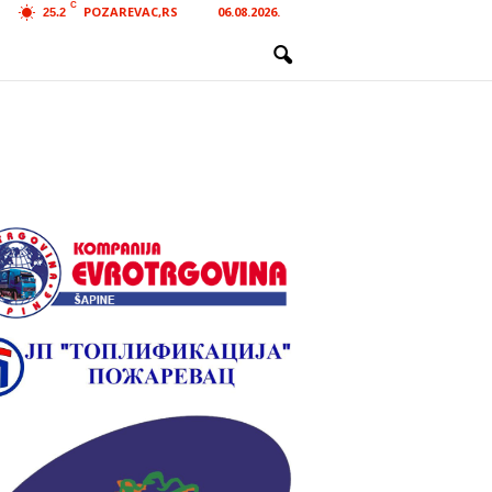
C
POZAREVAC,RS
06.08.2026.
25.2