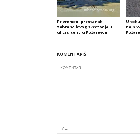
Privremeni prestanak
U toku
zabrane levog skretanja u
najpro
ulici u centru Požarevca
Požare
KOMENTARIŠI