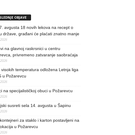
SLEDNJE OBJAVE
. avgusta 18 novih lekova na recept o
u države, građani će plaćati znatno manje
/2026
i na glavnoj raskrsnici u centru
revca, privremeno zatvaranje saobraćaja
/2026
visokih temperatura odložena Letnja liga
 u Požarevcu
/2026
ci na specijalističkoj obuci u Požarevcu
/2026
jski susreti sela 14. avgusta u Šapinu
/2026
kontejneri za staklo i karton postavljeni na
lokacija u Požarevcu
/2026