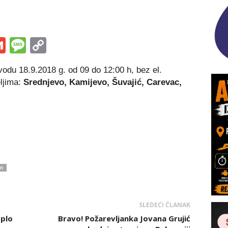
s
tsApp
iber
Gmail
Message
Copy
Link
odu 18.9.2018 g. od 09 do 12:00 h, bez el.
eljima:
Srednjevo, Kamijevo, Šuvajić, Carevac,
I
SLEDEĆI ČLANAK
oplo
Bravo! Požarevljanka Jovana Grujić