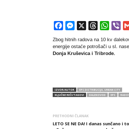
Facebook
Messenger
X
Thread
Wha
V
Zbog hitnih radova na 10 kv dalekov
energije ostaće potrošači u sl. nas
Donja Kruševica i Tribrode.
IZVOR/AUTOR
EPS DISTRIBUCIJA, URBAN CITY
KLJUČNE REČI/TAGOVI
DALEKOVOD
EPS
RADOV
PRETHODNI ČLANAK
LETO SE NE DA! I danas sunčano i t