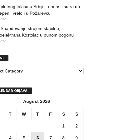
oplotnog talasa u Srbiji – danas i sutra do
epeni, vrelo i u Požarevcu
/2026
Snabdevanje strujom stabilno,
oelektrana Kostolac u punom pogonu
/2026
NI
I
LENDAR OBJAVA
August 2026
T
W
T
F
S
S
1
2
4
5
6
7
8
9