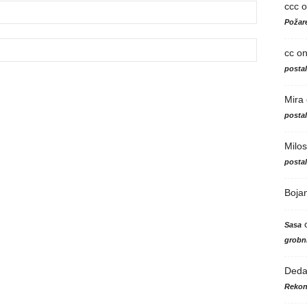
ccc
o
Požare
cc
o
posta
Mira
posta
Milos
posta
Boja
Sasa
grobni
Ded
Rekon