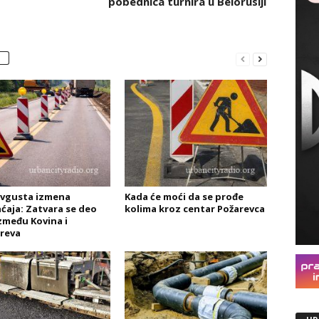
pobednica turnira u Belorusiji
avgusta izmena
Kada će moći da se prođe
ćaja: Zatvara se deo
kolima kroz centar Požarevca
zmeđu Kovina i
reva