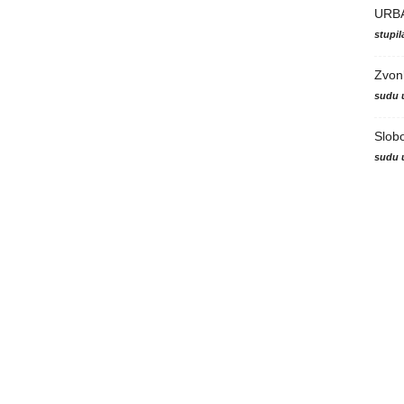
URB
stupi
Zvon
sudu 
Slob
sudu 