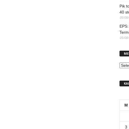
Pik t
40 st
05/08
EPS: 
Term
05/08
ME
MEN
KA
M
3