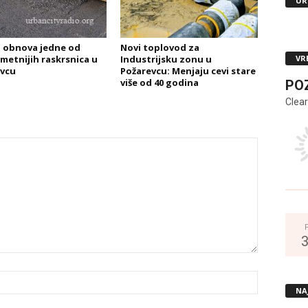
UR
 obnova jedne od
Novi toplovod za
VR
metnijih raskrsnica u
Industrijsku zonu u
vcu
Požarevcu: Menjaju cevi stare
više od 40 godina
PO
Clear
NA