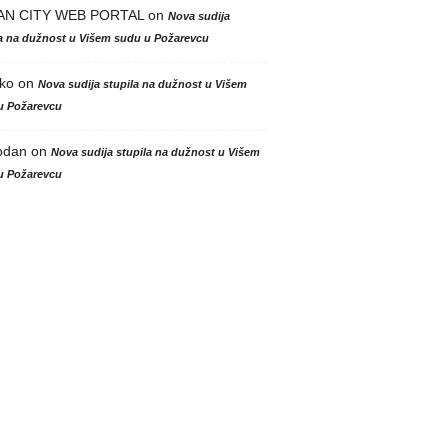
AN CITY WEB PORTAL
on
Nova sudija
la na dužnost u Višem sudu u Požarevcu
ko
on
Nova sudija stupila na dužnost u Višem
u Požarevcu
odan
on
Nova sudija stupila na dužnost u Višem
u Požarevcu