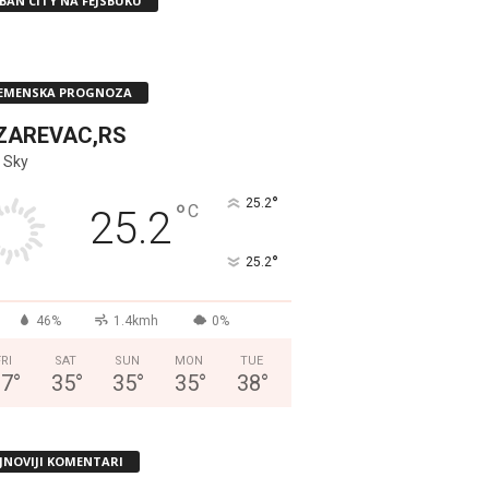
BAN CITY NA FEJSBUKU
EMENSKA PROGNOZA
ZAREVAC,RS
 Sky
°
25.2
°
C
25.2
°
25.2
46%
1.4kmh
0%
FRI
SAT
SUN
MON
TUE
37
°
35
°
35
°
35
°
38
°
JNOVIJI KOMENTARI