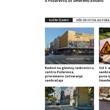
u Požarevcu uz umerenu košavu
SLIČNI ČLANCI
VIŠE OD ISTOG AUTORA
Radovi na glavnoj raskrsnici u
Od 3. 
centru Požarevca,
saobra
privremeno zatvaranje
puta i
saobraćaja
Smede