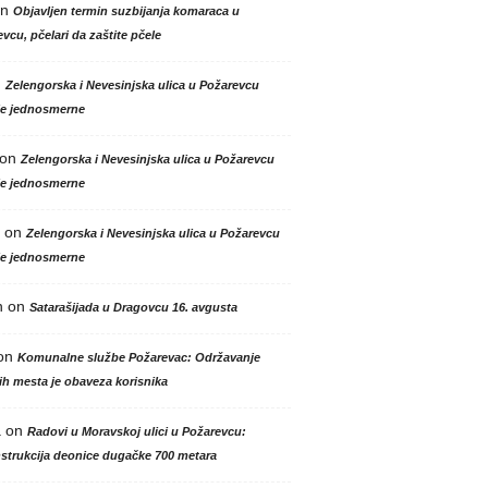
n
Objavljen termin suzbijanja komaraca u
vcu, pčelari da zaštite pčele
n
Zelengorska i Nevesinjska ulica u Požarevcu
le jednosmerne
on
Zelengorska i Nevesinjska ulica u Požarevcu
le jednosmerne
on
Zelengorska i Nevesinjska ulica u Požarevcu
le jednosmerne
n
on
Satarašijada u Dragovcu 16. avgusta
on
Komunalne službe Požarevac: Održavanje
h mesta je obaveza korisnika
a
on
Radovi u Moravskoj ulici u Požarevcu:
strukcija deonice dugačke 700 metara