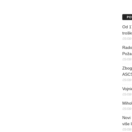
PO
Od 17
trošk
05/08
Radov
Poža
05/08
Zbog 
ASCS
05/08
Vojni
05/08
Mihol
05/08
Novi 
više 
05/08