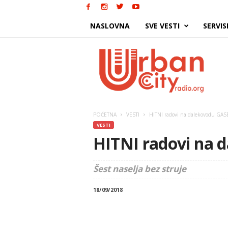
NASLOVNA
SVE VESTI
SERVIS
Urban
City
POČETNA
VESTI
HITNI radovi na dalekovodu GAS
VESTI
HITNI radovi na 
Šest naselja bez struje
18/09/2018