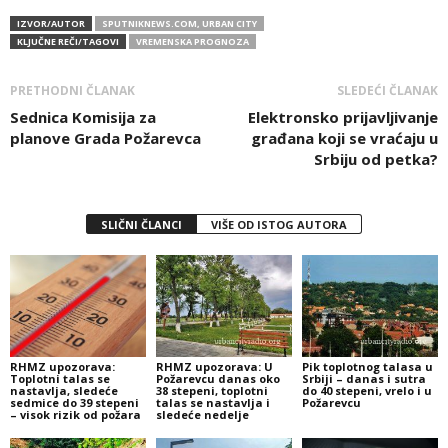
IZVOR/AUTOR
SPUTNIKNEWS.COM, URBAN CITY
KLJUČNE REČI/TAGOVI
VREMENSKA PROGNOZA
PRETHODNI ČLANAK
SLEDEĆI ČLANAK
Sednica Komisija za
Elektronsko prijavljivanje
planove Grada Požarevca
građana koji se vraćaju u
Srbiju od petka?
SLIČNI ČLANCI
VIŠE OD ISTOG AUTORA
RHMZ upozorava:
RHMZ upozorava: U
Pik toplotnog talasa u
Toplotni talas se
Požarevcu danas oko
Srbiji – danas i sutra
nastavlja, sledeće
38 stepeni, toplotni
do 40 stepeni, vrelo i u
sedmice do 39 stepeni
talas se nastavlja i
Požarevcu
– visok rizik od požara
sledeće nedelje