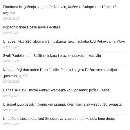
Planirana isključenja struje u Požarevcu, Kučevu i Golupcu od 10. do 13.
avgusta
09/08/2026
Kopaonik dobija četiri nove ski-staze
09/08/2026
Uhapšen N.U. (26) zbog smrti muškarca nakon sukoba kod Petrovca na Mlavi
09/08/2026
Sveti Pantelejmon: Zaštitnik lekara i praznik posvećen zdravlju
09/08/2026
Na današnji dan rođen Đura Jakšić: Pesnik koji je u Požarevcu ostavljao i
„poslednji groš“
08/08/2026
Danas se slavi Trnova Petka: Svetiteljka koju posebno poštuju žene
08/08/2026
U susret Ljubičevskim konjičkim igrama: Kvalifikacije za višeboj 16. avgusta
08/08/2026
Uhapšeno šest osoba kod Smedereva, zaplenjeno oko pola tone droge
08/08/2026