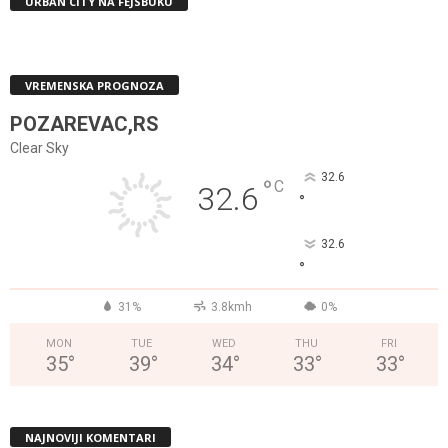
URBAN CITY NA FEJSBUKU
VREMENSKA PROGNOZA
POZAREVAC,RS
Clear Sky
32.6
°
C
32.6
°
32.6
°
31%
3.8kmh
0%
MON
TUE
WED
THU
FRI
35
°
39
°
34
°
33
°
33
°
NAJNOVIJI KOMENTARI