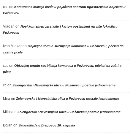
ccc
on
Komunalna milicija kreće u pojačanu kontrolu ugostiteljskih objekata u
Požarevcu
Vladan
on
Novi kontejneri za staklo i karton postavljeni na više lokacija u
Požarevcu
Ivan Mlakar
on
Objavljen termin suzbijanja komaraca u Požarevcu, pčelari da
zaštite pčele
ccc
on
Objavljen termin suzbijanja komaraca u Požarevcu, pčelari da zaštite
pčele
cc
on
Zelengorska i Nevesinjska ulica u Požarevcu postale jednosmerne
Mira
on
Zelengorska i Nevesinjska ulica u Požarevcu postale jednosmerne
Milos
on
Zelengorska i Nevesinjska ulica u Požarevcu postale jednosmerne
Bojan
on
Satarašijada u Dragovcu 16. avgusta