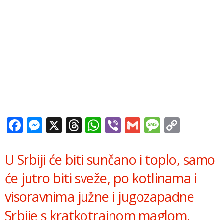
Facebook
Messenger
X
Threads
WhatsApp
Viber
Gmail
Messag
Copy
Link
U Srbiji će biti sunčano i toplo, samo
će jutro biti sveže, po kotlinama i
visoravnima južne i jugozapadne
Srbije s kratkotrajnom maglom.