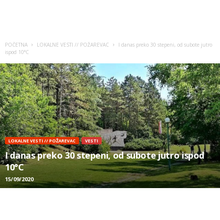
POČETNA
LOKALNE VESTI // POŽAREVAC
I danas preko 30 stepeni, od subote jutro
ispod 10°C
LOKALNE VESTI // POŽAREVAC
VESTI
I danas preko 30 stepeni, od subote jutro ispod
10°C
15/09/2020