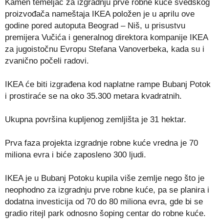
Kamen temeljac za izgradnju prve robne kuće švedskog
proizvođača nameštaja IKEA položen je u aprilu ove
godine pored autoputa Beograd – Niš, u prisustvu
premijera Vučića i generalnog direktora kompanije IKEA
za jugoistočnu Evropu Stefana Vanoverbeka, kada su i
zvanično počeli radovi.
IKEA će biti izgrađena kod naplatne rampe Bubanj Potok
i prostiraće se na oko 35.300 metara kvadratnih.
Ukupna površina kupljenog zemljišta je 31 hektar.
Prva faza projekta izgradnje robne kuće vredna je 70
miliona evra i biće zaposleno 300 ljudi.
IKEA je u Bubanj Potoku kupila više zemlje nego što je
neophodno za izgradnju prve robne kuće, pa se planira i
dodatna investicija od 70 do 80 miliona evra, gde bi se
gradio ritejl park odnosno šoping centar do robne kuće.