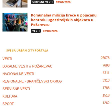
SERVISNE VESTI
07/08/2026
Komunalna milicija kreće u pojačanu
kontrolu ugostiteljskih objekata u
Požarevcu
VESTI
07/08/2026
SVE SA URBAN CITY PORTALA
25078
VESTI
7698
LOKALNE VESTI // POŽAREVAC
6711
NACIONALNE VESTI
3313
REGIONALNE - BRANIČEVSKI OKRUG
1788
SERVISNE VESTI
1518
KULTURA
1262
SPORT