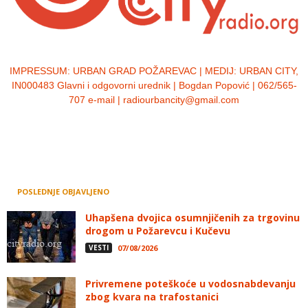
IMPRESSUM:
URBAN GRAD POŽAREVAC | MEDIJ: URBAN CITY,
IN000483 Glavni i odgovorni urednik | Bogdan Popović | 062/565-
707 e-mail | radiourbancity@gmail.com
POSLEDNJE OBJAVLJENO
Uhapšena dvojica osumnjičenih za trgovinu
drogom u Požarevcu i Kučevu
VESTI
07/08/2026
Privremene poteškoće u vodosnabdevanju
zbog kvara na trafostanici