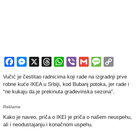
Facebook
Messenger
X
Threads
WhatsApp
Viber
Gmail
Messag
Copy
Link
Vučić je čestitao radnicima koji rade na izgradnji prve
robne kuće IKEA u Srbiji, kod Bubanj potoka, jer rade i
“ne kukaju da je prekinuta građevinska sezona”.
Reklame
Kako je naveo, priča o IKEI je priča o našem neuspehu,
ali i neodustajanju i konačnom uspehu.