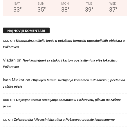
SAT
SUN
MON
TUE
WED
33
°
35
°
38
°
39
°
37
°
NAJNOVIJI KOMENTARI
ccc
on
Komunalna milicija kreće u pojačanu kontrolu ugostiteljskih objekata u
Požarevcu
Vladan
on
Novi kontejneri za staklo i karton postavljeni na više lokacija u
Požarevcu
Ivan Mlakar
on
Objavljen termin suzbijanja komaraca u Požarevcu, pčelari da
zaštite pčele
ccc
on
Objavljen termin suzbijanja komaraca u Požarevcu, pčelari da zaštite
pčele
cc
on
Zelengorska i Nevesinjska ulica u Požarevcu postale jednosmerne