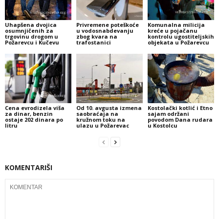
Uhapšena dvojica
Privremene poteškoće
Komunalna milicija
osumnjičenih za
u vodosnabdevanju
kreće u pojačanu
trgovinu drogom u
zbog kvara na
kontrolu ugostiteljskih
Požarevcu i Kučevu
trafostanici
objekata u Požarevcu
Cena evrodizela viša
Od 10. avgusta izmena
Kostolački kotlić i Etno
za dinar, benzin
saobraćaja na
sajam održani
ostaje 202 dinara po
kružnom toku na
povodom Dana rudara
litru
ulazu u Požarevac
u Kostolcu
KOMENTARIŠI