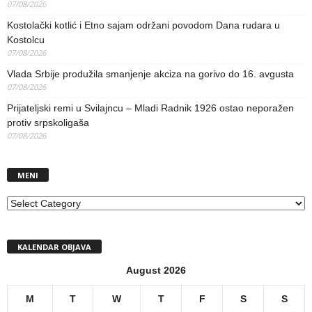
07/08/2026
Kostolački kotlić i Etno sajam održani povodom Dana rudara u
Kostolcu
07/08/2026
Vlada Srbije produžila smanjenje akciza na gorivo do 16. avgusta
07/08/2026
Prijateljski remi u Svilajncu – Mladi Radnik 1926 ostao neporažen
protiv srpskoligaša
07/08/2026
MENI
MENI
KALENDAR OBJAVA
August 2026
M
T
W
T
F
S
S