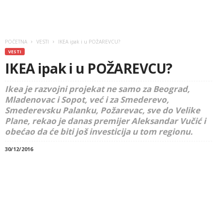
POČETNA
VESTI
IKEA ipak i u POŽAREVCU?
VESTI
IKEA ipak i u POŽAREVCU?
Ikea je razvojni projekat ne samo za Beograd,
Mladenovac i Sopot, već i za Smederevo,
Smederevsku Palanku, Požarevac, sve do Velike
Plane, rekao je danas premijer Aleksandar Vučić i
obećao da će biti još investicija u tom regionu.
30/12/2016