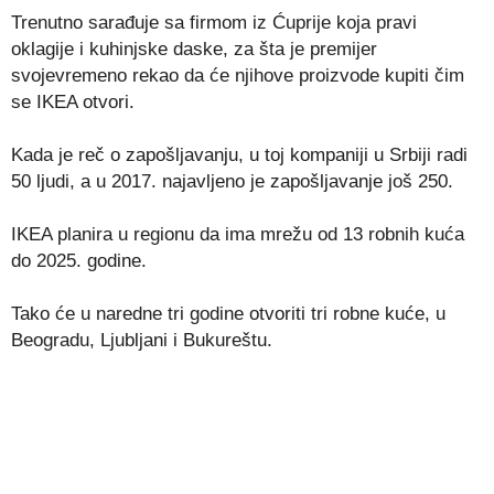
Trenutno sarađuje sa firmom iz Ćuprije koja pravi
oklagije i kuhinjske daske, za šta je premijer
svojevremeno rekao da će njihove proizvode kupiti čim
se IKEA otvori.
Kada je reč o zapošljavanju, u toj kompaniji u Srbiji radi
50 ljudi, a u 2017. najavljeno je zapošljavanje još 250.
IKEA planira u regionu da ima mrežu od 13 robnih kuća
do 2025. godine.
Tako će u naredne tri godine otvoriti tri robne kuće, u
Beogradu, Ljubljani i Bukureštu.