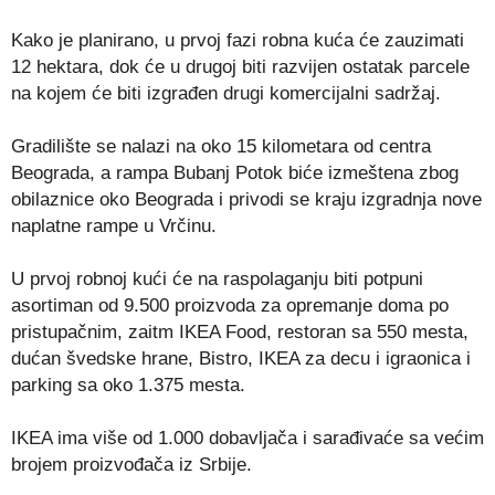
Kako je planirano, u prvoj fazi robna kuća će zauzimati
12 hektara, dok će u drugoj biti razvijen ostatak parcele
na kojem će biti izgrađen drugi komercijalni sadržaj.
Gradilište se nalazi na oko 15 kilometara od centra
Beograda, a rampa Bubanj Potok biće izmeštena zbog
obilaznice oko Beograda i privodi se kraju izgradnja nove
naplatne rampe u Vrčinu.
U prvoj robnoj kući će na raspolaganju biti potpuni
asortiman od 9.500 proizvoda za opremanje doma po
pristupačnim, zaitm IKEA Food, restoran sa 550 mesta,
dućan švedske hrane, Bistro, IKEA za decu i igraonica i
parking sa oko 1.375 mesta.
IKEA ima više od 1.000 dobavljača i sarađivaće sa većim
brojem proizvođača iz Srbije.