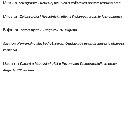
Mira
on
Zelengorska i Nevesinjska ulica u Požarevcu postale jednosmerne
Milos
on
Zelengorska i Nevesinjska ulica u Požarevcu postale jednosmerne
Bojan
on
Satarašijada u Dragovcu 16. avgusta
on
Sasa
Komunalne službe Požarevac: Održavanje grobnih mesta je obaveza
korisnika
Deda
on
Radovi u Moravskoj ulici u Požarevcu: Rekonstrukcija deonice
dugačke 700 metara