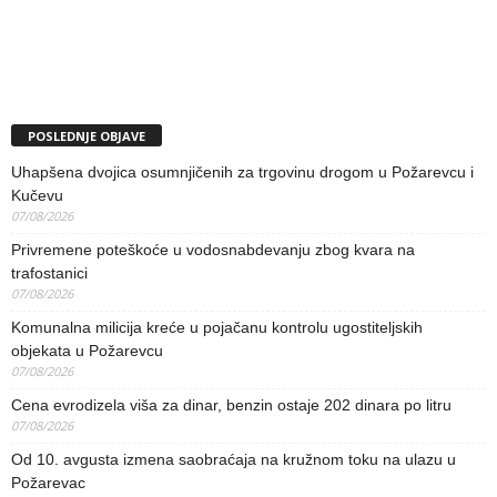
POSLEDNJE OBJAVE
Uhapšena dvojica osumnjičenih za trgovinu drogom u Požarevcu i
Kučevu
07/08/2026
Privremene poteškoće u vodosnabdevanju zbog kvara na
trafostanici
07/08/2026
Komunalna milicija kreće u pojačanu kontrolu ugostiteljskih
objekata u Požarevcu
07/08/2026
Cena evrodizela viša za dinar, benzin ostaje 202 dinara po litru
07/08/2026
Od 10. avgusta izmena saobraćaja na kružnom toku na ulazu u
Požarevac