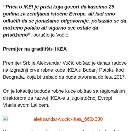
“Priča o IKEI je priča koja govori da kasnimo 25
godina za zemljama istočne Evrope, ali kad smo
odlučili da se ponašamo odgovornije, pokazalo se da
možemo polako ali sigurno sve ostale da
pristižemo”
, poručio je Vučić.
Premijer na gradilištu IKEA
Premijer Srbije Aleksandar Vučić obišao je danas radove
na izgradnji prve robne kuće IKEA u Bubanj Potoku kod
Beograda, koja bi trebalo da bude otvorena do leta 2017.
On je lokaciju buduće robne kuće obišao sa regionalnim
direktorom za razvoj IKEA-e u jugoistočnoj Evropi
Vladislavom Lalićem.