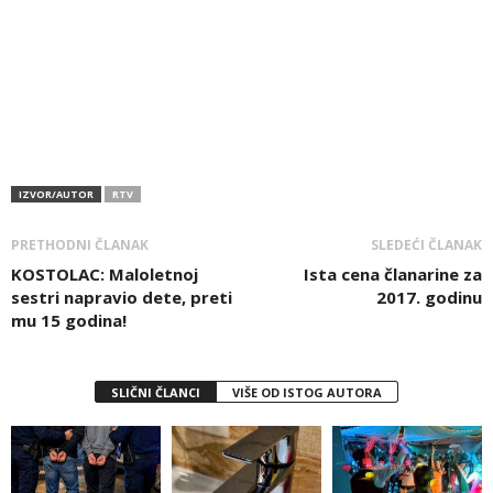
IZVOR/AUTOR
RTV
PRETHODNI ČLANAK
SLEDEĆI ČLANAK
KOSTOLAC: Maloletnoj
Ista cena članarine za
sestri napravio dete, preti
2017. godinu
mu 15 godina!
SLIČNI ČLANCI
VIŠE OD ISTOG AUTORA