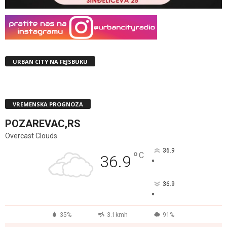
URBAN CITY NA FEJSBUKU
VREMENSKA PROGNOZA
POZAREVAC,RS
Overcast Clouds
36.9
°
C
36.9
°
36.9
°
35%
3.1kmh
91%