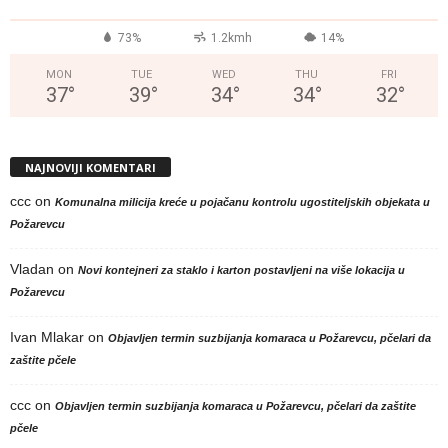
°
73%
1.2kmh
14%
MON
TUE
WED
THU
FRI
37
°
39
°
34
°
34
°
32
°
NAJNOVIJI KOMENTARI
ccc
on
Komunalna milicija kreće u pojačanu kontrolu ugostiteljskih objekata u
Požarevcu
Vladan
on
Novi kontejneri za staklo i karton postavljeni na više lokacija u
Požarevcu
Ivan Mlakar
on
Objavljen termin suzbijanja komaraca u Požarevcu, pčelari da
zaštite pčele
ccc
on
Objavljen termin suzbijanja komaraca u Požarevcu, pčelari da zaštite
pčele