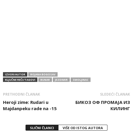
IZVOR/AUTOR
BOJANA BOGOSAV
KLJUČNE REČI/TAGOVI
BUNAR
JEZDIMIR
SMOLJINAC
PRETHODNI ČLANAK
SLEDEĆI ČLANAK
Heroji zime: Rudari u
БИКОЗ ОФ ПРОМАЈА ИЗ
Majdanpeku rade na -15
КИЛИНГ
SLIČNI ČLANCI
VIŠE OD ISTOG AUTORA