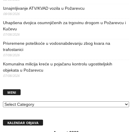
Iznajmljivanje ATV/KVAD vozila u Požarevcu
08/08/2026
Uhapšena dvojica osumnjičenih za trgovinu drogom u Požarevcu i
Kučevu
07/08/2026
Privremene poteškoće u vodosnabdevanju zbog kvara na
trafostanici
07/08/2026
Komunalna milicija kreće u pojačanu kontrolu ugostiteljskih
objekata u Požarevcu
07/08/2026
MENI
MENI
KALENDAR OBJAVA