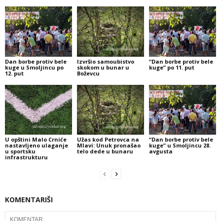
Dan borbe protiv bele
Izvršio samoubistvo
“Dan borbe protiv bele
kuge u Smoljincu po
skokom u bunar u
kuge” po 11. put
12. put
Boževcu
U opštini Malo Crniće
Užas kod Petrovca na
“Dan borbe protiv bele
nastavljeno ulaganje
Mlavi: Unuk pronašao
kuge” u Smoljincu 28.
u sportsku
telo dede u bunaru
avgusta
infrastrukturu
KOMENTARIŠI