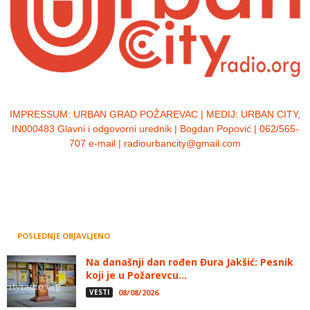
IMPRESSUM:
URBAN GRAD POŽAREVAC | MEDIJ: URBAN CITY,
IN000483 Glavni i odgovorni urednik | Bogdan Popović | 062/565-
707 e-mail | radiourbancity@gmail.com
POSLEDNJE OBJAVLJENO
Na današnji dan rođen Đura Jakšić: Pesnik
koji je u Požarevcu...
VESTI
08/08/2026