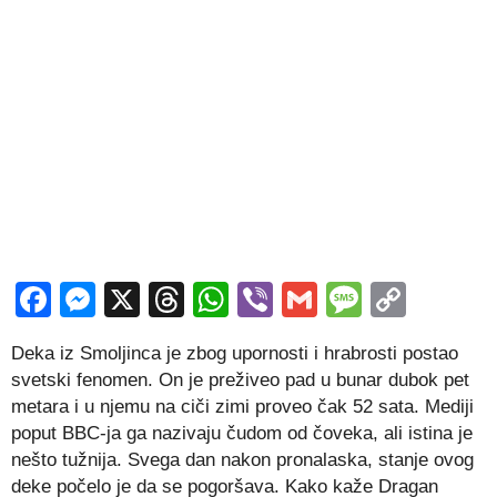
Facebook
Messenger
X
Threads
WhatsApp
Viber
Gmail
Messag
Copy
Link
Deka iz Smoljinca je zbog upornosti i hrabrosti postao
svetski fenomen. On je preživeo pad u bunar dubok pet
metara i u njemu na ciči zimi proveo čak 52 sata. Mediji
poput BBC-ja ga nazivaju čudom od čoveka, ali istina je
nešto tužnija. Svega dan nakon pronalaska, stanje ovog
deke počelo je da se pogoršava. Kako kaže Dragan