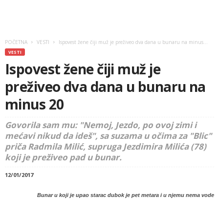
POČETNA
VESTI
Ispovest žene čiji muž je preživeo dva dana u bunaru na minus...
VESTI
Ispovest žene čiji muž je
preživeo dva dana u bunaru na
minus 20
Govorila sam mu: "Nemoj, Jezdo, po ovoj zimi i
mećavi nikud da ideš", sa suzama u očima za "Blic"
priča Radmila Milić, supruga Jezdimira Milića (78)
koji je preživeo pad u bunar.
12/01/2017
Bunar u koji je upao starac dubok je pet metara i u njemu nema vode