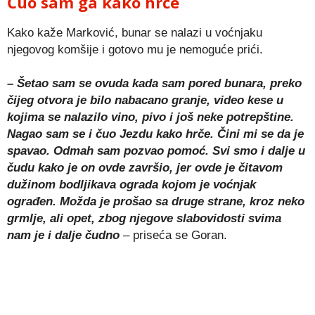
Čuo sam ga kako hrče
Kako kaže Marković, bunar se nalazi u voćnjaku
njegovog komšije i gotovo mu je nemoguće prići.
– Šetao sam se ovuda kada sam pored bunara, preko
čijeg otvora je bilo nabacano granje, video kese u
kojima se nalazilo vino, pivo i još neke potrepštine.
Nagao sam se i čuo Jezdu kako hrče. Čini mi se da je
spavao. Odmah sam pozvao pomoć. Svi smo i dalje u
čudu kako je on ovde završio, jer ovde je čitavom
dužinom bodljikava ograda kojom je voćnjak
ograđen. Možda je prošao sa druge strane, kroz neko
grmlje, ali opet, zbog njegove slabovidosti svima
nam je i dalje čudno
– priseća se Goran.