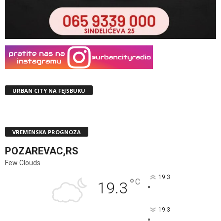
URBAN CITY NA FEJSBUKU
VREMENSKA PROGNOZA
POZAREVAC,RS
Few Clouds
19.3
°
C
19.3
°
19.3