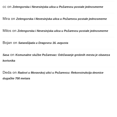
cc
on
Zelengorska i Nevesinjska ulica u Požarevcu postale jednosmerne
Mira
on
Zelengorska i Nevesinjska ulica u Požarevcu postale jednosmerne
Milos
on
Zelengorska i Nevesinjska ulica u Požarevcu postale jednosmerne
Bojan
on
Satarašijada u Dragovcu 16. avgusta
on
Sasa
Komunalne službe Požarevac: Održavanje grobnih mesta je obaveza
korisnika
Deda
on
Radovi u Moravskoj ulici u Požarevcu: Rekonstrukcija deonice
dugačke 700 metara