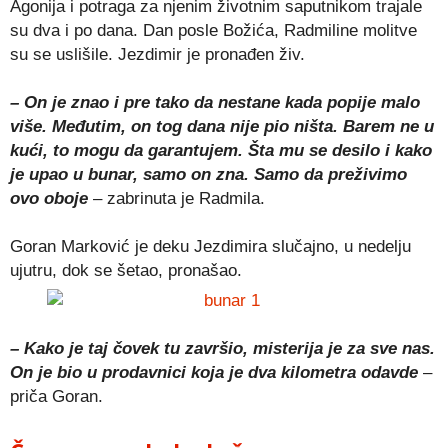
Agonija i potraga za njenim životnim saputnikom trajale
su dva i po dana. Dan posle Božića, Radmiline molitve
su se uslišile. Jezdimir je pronađen živ.
– On je znao i pre tako da nestane kada popije malo
više. Međutim, on tog dana nije pio ništa. Barem ne u
kući, to mogu da garantujem. Šta mu se desilo i kako
je upao u bunar, samo on zna. Samo da preživimo
ovo oboje
– zabrinuta je Radmila.
Goran Marković je deku Jezdimira slučajno, u nedelju
ujutru, dok se šetao, pronašao.
– Kako je taj čovek tu završio, misterija je za sve nas.
On je bio u prodavnici koja je dva kilometra odavde
–
priča Goran.