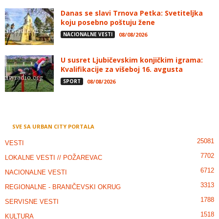
Danas se slavi Trnova Petka: Svetiteljka
koju posebno poštuju žene
NACIONALNE VESTI
08/08/2026
U susret Ljubičevskim konjičkim igrama:
Kvalifikacije za višeboj 16. avgusta
SPORT
08/08/2026
SVE SA URBAN CITY PORTALA
25081
VESTI
7702
LOKALNE VESTI // POŽAREVAC
6712
NACIONALNE VESTI
3313
REGIONALNE - BRANIČEVSKI OKRUG
1788
SERVISNE VESTI
1518
KULTURA