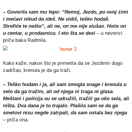
– Govorila sam mu lepo: “Nemoj, Jezdo, po ovoj zimi
i mećavi nikud da ideš. Ne vidiš, teško hodaš.
Strefiće te nešto”, ali ne, on me nije slušao. Hoće on
u centar, u prodavnicu. I eto šta se desi
– u neverici
priča baka Radmila.
Kako kaže, nakon što je primetila da se Jezdimir dugo
zadržao, krenula je da ga traži.
– Teško hodam i ja, ali sam smogla snage i krenula u
selo da ga tražim, ali od njega ni traga ni glasa.
Meštani i policija su se udružili, tražili ga oko sela, ali
ništa. Dva dana je to trajalo. Plašila sam se da ga
smetovi nisu negde zatrpali, da sam ostala bez njega
– priča ona.