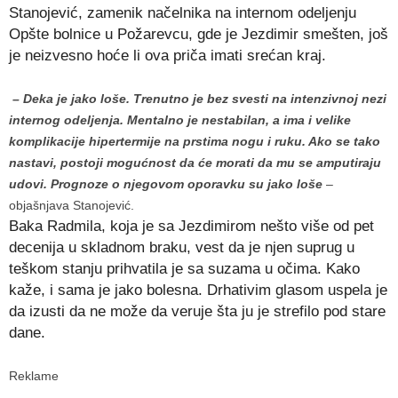
Stanojević, zamenik načelnika na internom odeljenju
Opšte bolnice u Požarevcu, gde je Jezdimir smešten, još
je neizvesno hoće li ova priča imati srećan kraj.
– Deka je jako loše. Trenutno je bez svesti na intenzivnoj nezi
internog odeljenja. Mentalno je nestabilan, a ima i velike
komplikacije hipertermije na prstima nogu i ruku. Ako se tako
nastavi, postoji mogućnost da će morati da mu se amputiraju
udovi. Prognoze o njegovom oporavku su jako loše
–
objašnjava Stanojević.
Baka Radmila, koja je sa Jezdimirom nešto više od pet
decenija u skladnom braku, vest da je njen suprug u
teškom stanju prihvatila je sa suzama u očima. Kako
kaže, i sama je jako bolesna. Drhativim glasom uspela je
da izusti da ne može da veruje šta ju je strefilo pod stare
dane.
Reklame