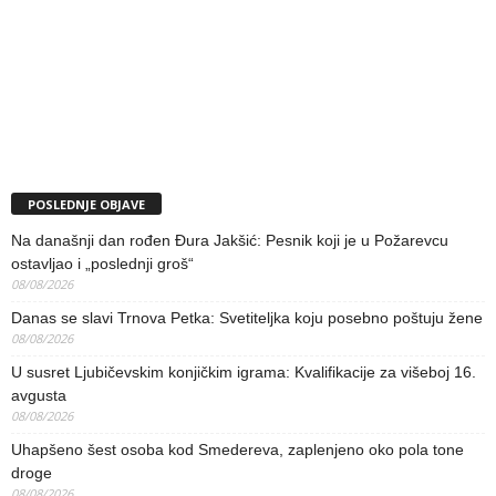
POSLEDNJE OBJAVE
Na današnji dan rođen Đura Jakšić: Pesnik koji je u Požarevcu
ostavljao i „poslednji groš“
08/08/2026
Danas se slavi Trnova Petka: Svetiteljka koju posebno poštuju žene
08/08/2026
U susret Ljubičevskim konjičkim igrama: Kvalifikacije za višeboj 16.
avgusta
08/08/2026
Uhapšeno šest osoba kod Smedereva, zaplenjeno oko pola tone
droge
08/08/2026