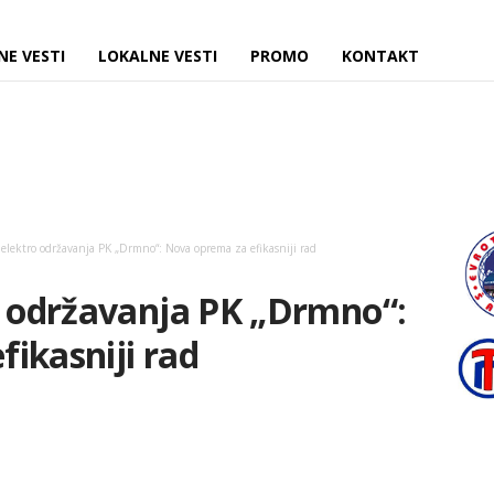
NE VESTI
LOKALNE VESTI
PROMO
KONTAKT
 elektro održavanja PK „Drmno“: Nova oprema za efikasniji rad
o održavanja PK „Drmno“:
ikasniji rad