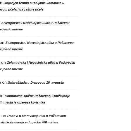
n
Objavljen termin suzbijanja komaraca u
vcu, pčelari da zaštite pčele
n
Zelengorska i Nevesinjska ulica u Požarevcu
le jednosmerne
on
Zelengorska i Nevesinjska ulica u Požarevcu
le jednosmerne
on
Zelengorska i Nevesinjska ulica u Požarevcu
le jednosmerne
n
on
Satarašijada u Dragovcu 16. avgusta
on
Komunalne službe Požarevac: Održavanje
h mesta je obaveza korisnika
a
on
Radovi u Moravskoj ulici u Požarevcu:
strukcija deonice dugačke 700 metara