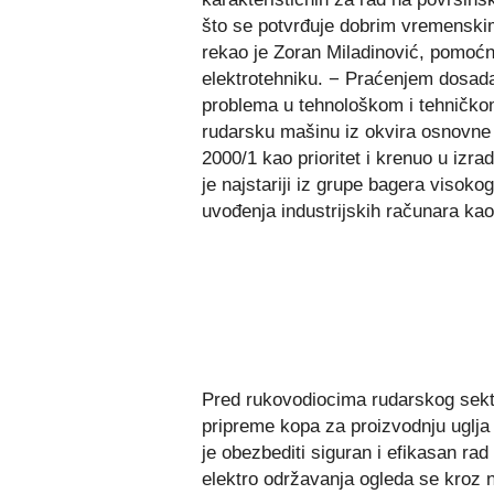
što se potvrđuje dobrim vremenski
rekao je Zoran Miladinović, pomoćni
elektrotehniku. − Praćenjem dosada
problema u tehnološkom i tehničkom
rudarsku mašinu iz okvira osnovne
2000/1 kao prioritet i krenuo u izr
je najstariji iz grupe bagera visoko
uvođenja industrijskih računara ka
Pred rukovodiocima rudarskog sekt
pripreme kopa za proizvodnju uglja
je obezbediti siguran i efikasan rad
elektro održavanja ogleda se kroz n