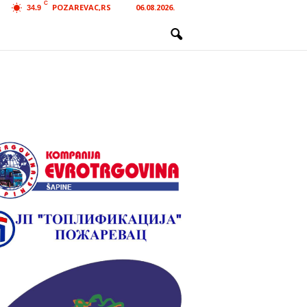
C
POZAREVAC,RS
06.08.2026.
34.9