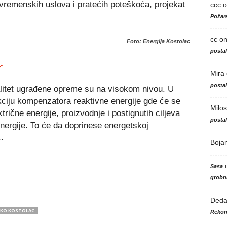
vremenskih uslova i pratećih poteškoća, projekat
ccc
o
Požare
cc
o
Foto: Energija Kostolac
posta
r
Mira
posta
litet ugrađene opreme su na visokom nivou. U
nkciju kompenzatora reaktivne energije gde će se
Milos
ktrične energije, proizvodnje i postignutih ciljeva
posta
nergije. To će da doprinese energetskoj
.
Boja
Sasa
grobni
Ded
 KO KOSTOLAC
Rekon