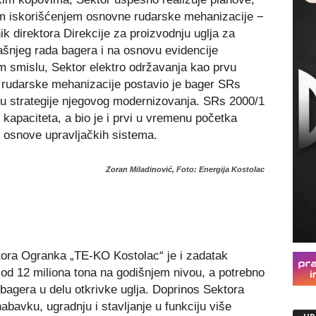
m iskorišćenjem osnovne rudarske mehanizacije −
k direktora Direkcije za proizvodnju uglja za
šnjeg rada bagera i na osnovu evidencije
 smislu, Sektor elektro održavanja kao prvu
 rudarske mehanizacije postavio je bager SRs
adu strategije njegovog modernizovanja. SRs 2000/1
g kapaciteta, a bio je i prvi u vremenu početka
o osnove upravljačkih sistema.
Zoran Miladinović, Foto: Energija Kostolac
ora Ogranka „TE-KO Kostolac“ je i zadatak
 od 12 miliona tona na godišnjem nivou, a potrebno
 bagera u delu otkrivke uglja. Doprinos Sektora
abavku, ugradnju i stavljanje u funkciju više