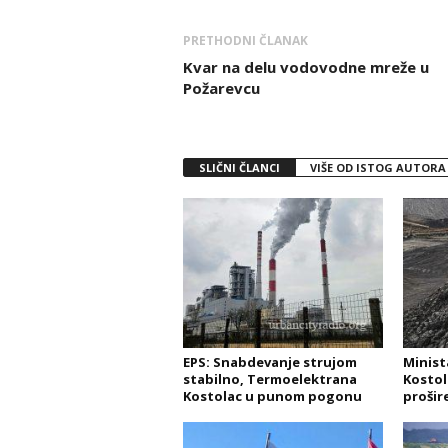
PRETHODNI ČLANAK
Kvar na delu vodovodne mreže u
Požarevcu
SLIČNI ČLANCI
VIŠE OD ISTOG AUTORA
EPS: Snabdevanje strujom
Minist
stabilno, Termoelektrana
Kostol
Kostolac u punom pogonu
prošir