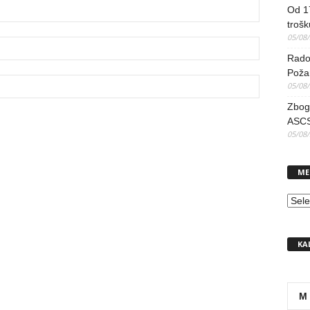
Od 17
trošk
05/08
Radov
Poža
05/08
Zbog 
ASCS
05/08
ME
MEN
KA
M