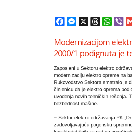
Facebook
Messenger
X
Thread
Wha
V
Modernizacijom elekt
2000/1 podignuta je t
Zaposleni u Sektoru elektro održav
modernizaciju elektro opreme na b
Rukovodstvo Sektora smatralo je d
činjenicu da je elektro oprema pod
uvođenja novih tehničkih rešenja. T
bezbednost mašine.
− Sektor elektro održavanja PK „Dr
zadovoljavajuću pogonsku spremnos
karakterističnih za rad na površin