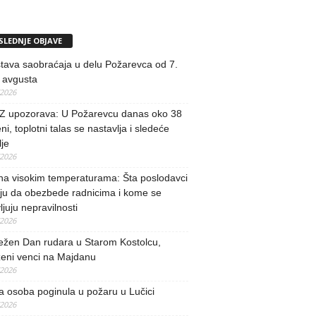
SLEDNJE OBJAVE
tava saobraćaja u delu Požarevca od 7.
 avgusta
/2026
 upozorava: U Požarevcu danas oko 38
ni, toplotni talas se nastavlja i sledeće
je
/2026
na visokim temperaturama: Šta poslodavci
ju da obezbede radnicima i kome se
vljuju nepravilnosti
/2026
ežen Dan rudara u Starom Kostolcu,
ženi venci na Majdanu
/2026
 osoba poginula u požaru u Lučici
/2026