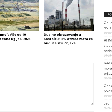
PO
Obus
do 9.
06/08
mno”: Više od 10
Dualno obrazovanje u
a tona uglja u 2025.
Kostolcu: EPS otvara vrata za
RHMZ
buduće stručnjake
stepe
nedel
06/08
Rad 
mora
prija
06/08
Obel
polo
06/08
Jedna
06/08