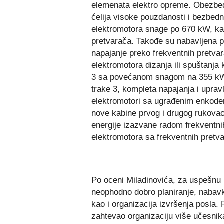
elemenata elektro opreme. Obezbeđ
ćelija visoke pouzdanosti i bezbedn
elektromotora snage po 670 kW, kao
pretvarača. Takođe su nabavljena 
napajanje preko frekventnih pretvar
elektromotora dizanja ili spuštanja
3 sa povećanom snagom na 355 kW, 
trake 3, kompleta napajanja i uprav
elektromotori sa ugrađenim enkoder
nove kabine prvog i drugog rukovaoc
energije izazvane radom frekventni
elektromotora sa frekventnih pretva
Po oceni Miladinovića, za uspešnu re
neophodno dobro planiranje, nabavk
kao i organizacija izvršenja posla.
zahtevao organizaciju više učesnika