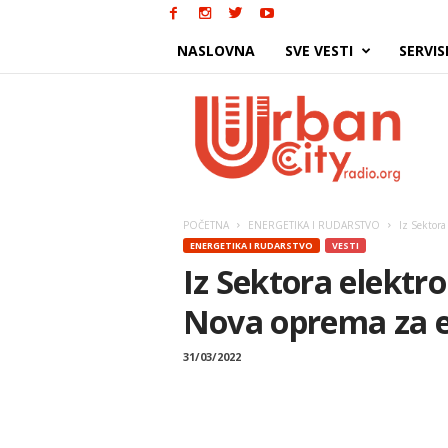
NASLOVNA
SVE VESTI
SERVIS
Urban
City
POČETNA
ENERGETIKA I RUDARSTVO
Iz Sektora
ENERGETIKA I RUDARSTVO
VESTI
Iz Sektora elektr
Nova oprema za ef
31/03/2022