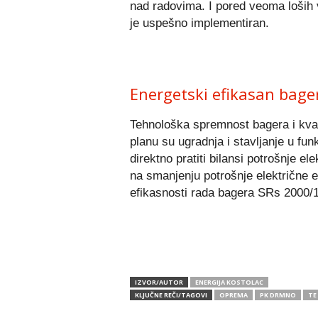
nad radovima. I pored veoma loših 
je uspešno implementiran.
Energetski efikasan bage
Tehnološka spremnost bagera i kva
planu su ugradnja i stavljanje u fu
direktno pratiti bilansi potrošnje ele
na smanjenju potrošnje električne e
efikasnosti rada bagera SRs 2000/1
IZVOR/AUTOR
ENERGIJA KOSTOLAC
KLJUČNE REČI/TAGOVI
OPREMA
PK DRMNO
TE