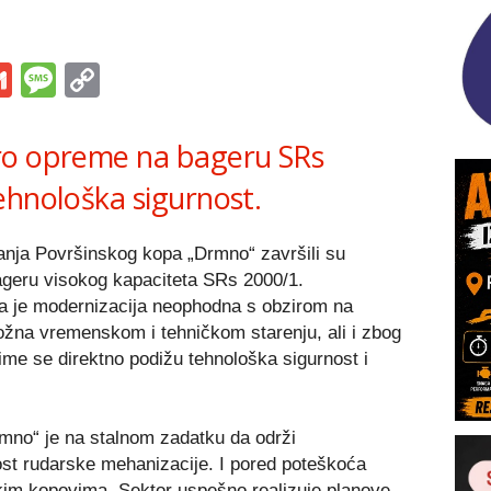
s
tsApp
iber
Gmail
Message
Copy
Link
ro opreme na bageru SRs
ehnološka sigurnost.
anja Površinskog kopa „Drmno“ završili su
ageru visokog kapaciteta SRs 2000/1.
a je modernizacija neophodna s obzirom na
ložna vremenskom i tehničkom starenju, ali i zbog
ime se direktno podižu tehnološka sigurnost i
mno“ je na stalnom zadatku da održi
t rudarske mehanizacije. I pored poteškoća
skim kopovima, Sektor uspešno realizuje planove,