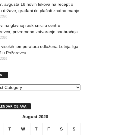
. avgusta 18 novih lekova na recept o
u države, građani će plaćati znatno manje
/2026
i na glavnoj raskrsnici u centru
revca, privremeno zatvaranje saobraćaja
/2026
visokih temperatura odložena Letnja liga
 u Požarevcu
/2026
NI
I
LENDAR OBJAVA
August 2026
T
W
T
F
S
S