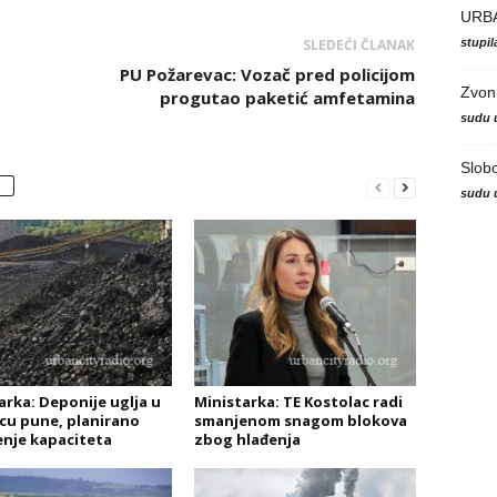
URB
stupi
SLEDEĆI ČLANAK
PU Požarevac: Vozač pred policijom
Zvon
progutao paketić amfetamina
sudu 
Slob
sudu 
arka: Deponije uglja u
Ministarka: TE Kostolac radi
cu pune, planirano
smanjenom snagom blokova
enje kapaciteta
zbog hlađenja