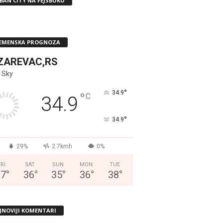
BAN CITY NA FEJSBUKU
EMENSKA PROGNOZA
ZAREVAC,RS
 Sky
°
34.9
°
C
34.9
°
34.9
29%
2.7kmh
0%
FRI
SAT
SUN
MON
TUE
37
°
36
°
35
°
36
°
38
°
JNOVIJI KOMENTARI