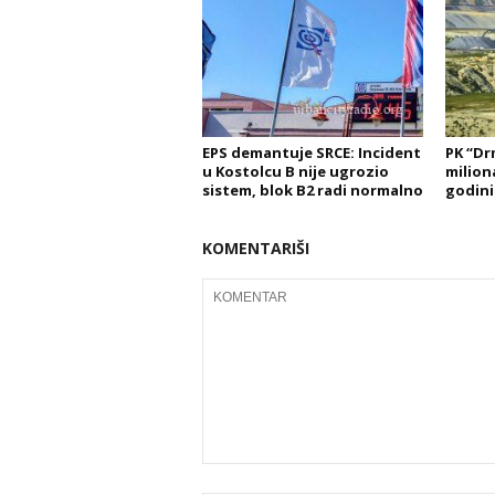
EPS demantuje SRCE: Incident
PK “Dr
u Kostolcu B nije ugrozio
milion
sistem, blok B2 radi normalno
godini
KOMENTARIŠI