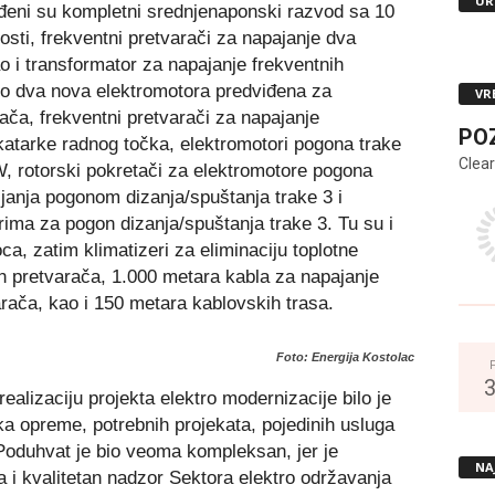
UR
eni su kompletni srednjenaponski razvod sa 10
osti, frekventni pretvarači za napajanje dva
 i transformator za napajanje frekventnih
po dva nova elektromotora predviđena za
VR
ača, frekventni pretvarači za napajanje
PO
 katarke radnog točka, elektromotori pogona trake
Clear
rotorski pokretači za elektromotore pogona
ljanja pogonom dizanja/spuštanja trake 3 i
ima za pogon dizanja/spuštanja trake 3. Tu su i
a, zatim klimatizeri za eliminaciju toplotne
h pretvarača, 1.000 metara kabla za napajanje
rača, kao i 150 metara kablovskih trasa.
Foto: Energija Kostolac
alizaciju projekta elektro modernizacije bilo je
a opreme, potrebnih projekata, pojedinih usluga
 Poduhvat je bio veoma kompleksan, jer je
NA
 i kvalitetan nadzor Sektora elektro održavanja