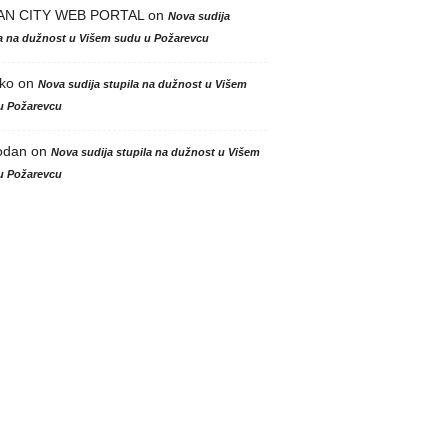
AN CITY WEB PORTAL
on
Nova sudija
la na dužnost u Višem sudu u Požarevcu
ko
on
Nova sudija stupila na dužnost u Višem
u Požarevcu
odan
on
Nova sudija stupila na dužnost u Višem
u Požarevcu