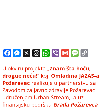
Facebook
Messenger
X
Threads
WhatsApp
Viber
Gmail
Messag
Copy
Link
U okviru projekta „
Znam šta hoću,
drogue neću!
“ koji
Omladina JAZAS-a
Požarevac
realizuje u partnerstvu sa
Zavodom za javno zdravlje Požarevac i
udruženjem Urban Stream, a uz
finansijsku podršku
Grada Požarevca