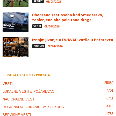
SPORT
08/08/2026
Uhapšeno šest osoba kod Smedereva,
zaplenjeno oko pola tone droge
VESTI
08/08/2026
Iznajmljivanje ATV/KVAD vozila u Požarevcu
PROMO
08/08/2026
SVE SA URBAN CITY PORTALA
25080
VESTI
7701
LOKALNE VESTI // POŽAREVAC
6711
NACIONALNE VESTI
3313
REGIONALNE - BRANIČEVSKI OKRUG
1788
SERVISNE VESTI