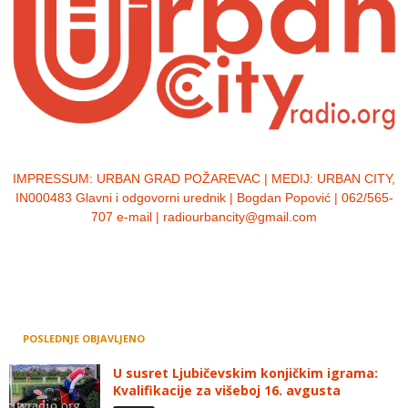
IMPRESSUM:
URBAN GRAD POŽAREVAC | MEDIJ: URBAN CITY,
IN000483 Glavni i odgovorni urednik | Bogdan Popović | 062/565-
707 e-mail | radiourbancity@gmail.com
POSLEDNJE OBJAVLJENO
U susret Ljubičevskim konjičkim igrama:
Kvalifikacije za višeboj 16. avgusta