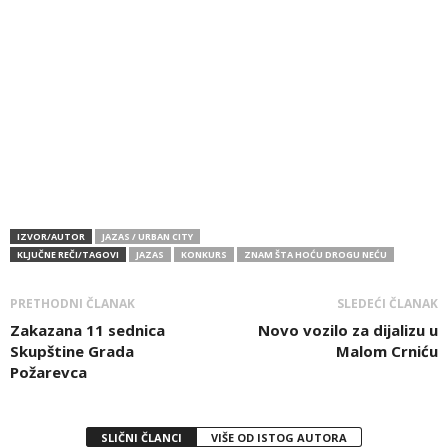
IZVOR/AUTOR
JAZAS / URBAN CITY
KLJUČNE REČI/TAGOVI
JAZAS
KONKURS
ZNAM ŠTA HOĆU DROGU NEĆU
PRETHODNI ČLANAK
SLEDEĆI ČLANAK
Zakazana 11 sednica
Novo vozilo za dijalizu u
Skupštine Grada
Malom Crniću
Požarevca
SLIČNI ČLANCI
VIŠE OD ISTOG AUTORA