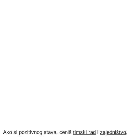
Ako si pozitivnog stava, ceniš
timski rad
i
zajedništvo
,