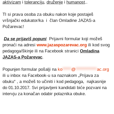
aktivizam
i
toleranciju
,
druženje
i
humanost
..
TI si prava osoba za obuku nakon koje postaješ
vršnjački edukator/ka i član Omladine JAZAS-a
Požarevac!
Da se prijaviš popuni
Prijavni formular koji možeš
pronaći na adresi
www.jazaspozarevac.org
ili kod svog
pedagoga/škinje ili na Facebook stranici
Omladina
JAZAS-a Požarevac
.
Popunjen formular pošalji na
ko
*****
@
************
ac.org
ili u inbox na Facebook-u sa naznakom „Prijava za
obuku“ , a možeš to učiniti i kod pedagoga, najkasnije
do 01.10.2017. Svi prijavljeni kandidati biće pozvani na
intervju za konačan odabir polaznika obuke.