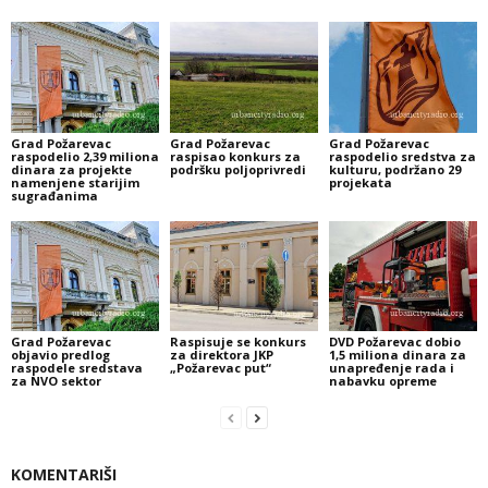
Grad Požarevac
Grad Požarevac
Grad Požarevac
raspodelio 2,39 miliona
raspisao konkurs za
raspodelio sredstva za
dinara za projekte
podršku poljoprivredi
kulturu, podržano 29
namenjene starijim
projekata
sugrađanima
Grad Požarevac
Raspisuje se konkurs
DVD Požarevac dobio
objavio predlog
za direktora JKP
1,5 miliona dinara za
raspodele sredstava
„Požarevac put“
unapređenje rada i
za NVO sektor
nabavku opreme
KOMENTARIŠI