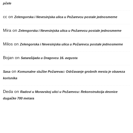
pčele
cc
on
Zelengorska i Nevesinjska ulica u Požarevcu postale jednosmerne
Mira
on
Zelengorska i Nevesinjska ulica u Požarevcu postale jednosmerne
Milos
on
Zelengorska i Nevesinjska ulica u Požarevcu postale jednosmerne
Bojan
on
Satarašijada u Dragovcu 16. avgusta
on
Sasa
Komunalne službe Požarevac: Održavanje grobnih mesta je obaveza
korisnika
Deda
on
Radovi u Moravskoj ulici u Požarevcu: Rekonstrukcija deonice
dugačke 700 metara