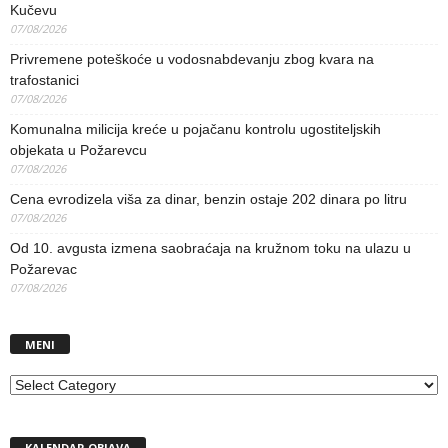
Kučevu
07/08/2026
Privremene poteškoće u vodosnabdevanju zbog kvara na
trafostanici
07/08/2026
Komunalna milicija kreće u pojačanu kontrolu ugostiteljskih
objekata u Požarevcu
07/08/2026
Cena evrodizela viša za dinar, benzin ostaje 202 dinara po litru
07/08/2026
Od 10. avgusta izmena saobraćaja na kružnom toku na ulazu u
Požarevac
07/08/2026
MENI
MENI
KALENDAR OBJAVA