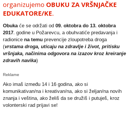
organizujemo
OBUKU ZA VRŠNJAČKE
ED
U
KATORE/KE
.
Obuka
će se održati od
09. oktobra do 13. oktobra
2017
. godine u Požarevcu, a obuhvatiće predavanja i
radionice
na temu
prevencije zloupotreba droga
(
vrstama droga, uticaju na zdravlje i život, pritisku
vršnjaka, načinima odgovora na izazov kroz kreiranje
zdravih navika
)
Reklame
Ako imaš između 14 i 16 godina, ako si
komunikativan/na i kreativan/na, ako si željan/na novih
znanja i veština, ako želiš da se družiš i putuješ, kroz
volonterski rad prijavi se!