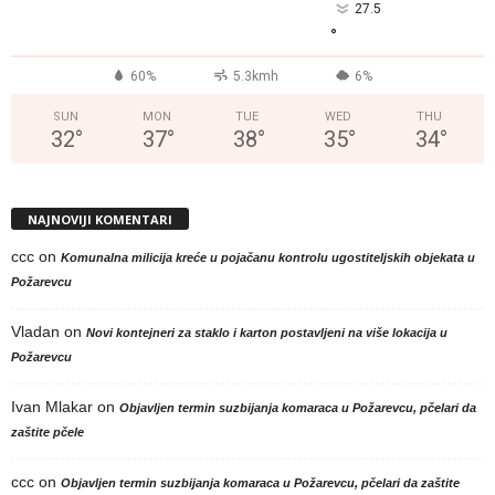
27.5
°
60%
5.3kmh
6%
SUN
MON
TUE
WED
THU
32
°
37
°
38
°
35
°
34
°
NAJNOVIJI KOMENTARI
ccc
on
Komunalna milicija kreće u pojačanu kontrolu ugostiteljskih objekata u
Požarevcu
Vladan
on
Novi kontejneri za staklo i karton postavljeni na više lokacija u
Požarevcu
Ivan Mlakar
on
Objavljen termin suzbijanja komaraca u Požarevcu, pčelari da
zaštite pčele
ccc
on
Objavljen termin suzbijanja komaraca u Požarevcu, pčelari da zaštite