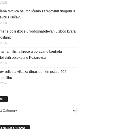
/2026
ena dvojica osumnjičenih za trgovinu drogom u
evcu i Kučevu
/2026
emene poteškoće u vodosnabdevanju zbog kvara
fostanici
/2026
alna milicija kreće u pojačanu kontrolu
teljskih objekata u Požarevcu
/2026
vrodizela viša za dinar, benzin ostaje 202
 po litru
/2026
NI
LENDAR OBJAVA