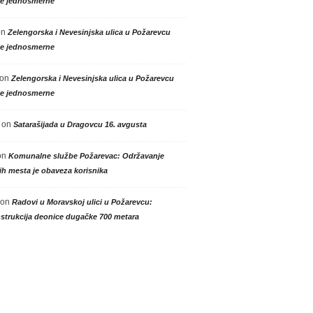
le jednosmerne
on
Zelengorska i Nevesinjska ulica u Požarevcu
le jednosmerne
on
Zelengorska i Nevesinjska ulica u Požarevcu
le jednosmerne
on
Satarašijada u Dragovcu 16. avgusta
on
Komunalne službe Požarevac: Održavanje
h mesta je obaveza korisnika
on
Radovi u Moravskoj ulici u Požarevcu:
strukcija deonice dugačke 700 metara