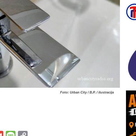
Foto: Urban City / B.P. / ilustracija
s
tsApp
iber
Gmail
Message
Copy