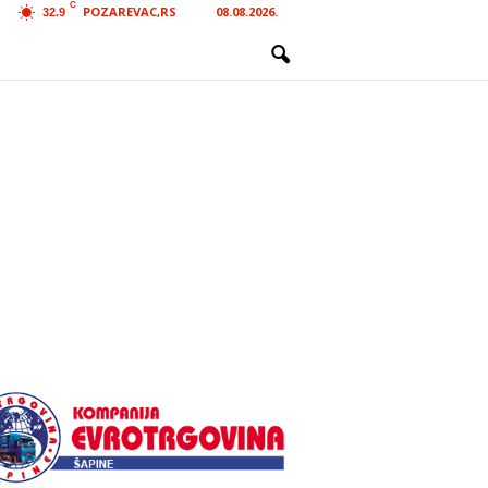
C
POZAREVAC,RS
08.08.2026.
32.9