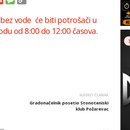
Link
bez vode će biti potrošači u
iodu od 8:00 do 12:00 časova.
SLEDEĆI ČLANAK
Gradonačelnik posetio Stonoteniski
klub Požarevac