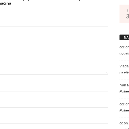
načina
S
NA
ccc
o
ugosti
Vlada
na viš
Ivan 
Požare
ccc
o
Požare
cc
on