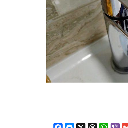
Facebook
Messenger
X
Thread
Wha
V