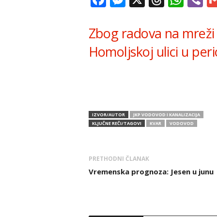
Zbog radova na mreži 
Homoljskoj ulici u per
IZVOR/AUTOR
JKP VODOVOD I KANALIZACIJA
KLJUČNE REČI/TAGOVI
KVAR
VODOVOD
PRETHODNI ČLANAK
Vremenska prognoza: Jesen u junu