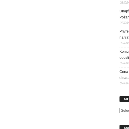
08/08
Uhapš
Požar
07/08
Privr
na tra
07/08
Komun
ugosti
07/08
Cena e
dinara
07/08
ME
MENI
KA