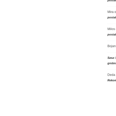
posta
Mira
posta
Milos
posta
Bojan
Sasa
grobni
Deda
Rekon