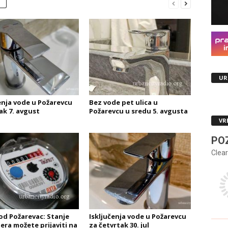
UR
čenja vode u Požarevcu
Bez vode pet ulica u
ak 7. avgust
Požarevcu u sredu 5. avgusta
VR
PO
Clear
d Požarevac: Stanje
Isključenja vode u Požarevcu
ra možete prijaviti na
za četvrtak 30. jul