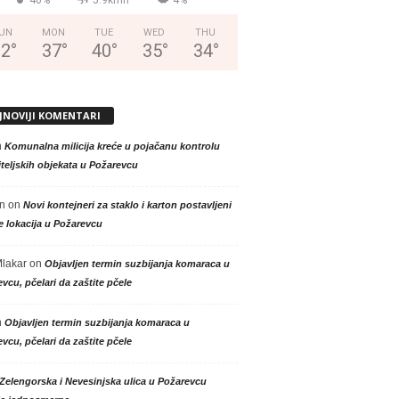
40%
5.9kmh
4%
UN
MON
TUE
WED
THU
32
°
37
°
40
°
35
°
34
°
JNOVIJI KOMENTARI
n
Komunalna milicija kreće u pojačanu kontrolu
teljskih objekata u Požarevcu
n
on
Novi kontejneri za staklo i karton postavljeni
e lokacija u Požarevcu
Mlakar
on
Objavljen termin suzbijanja komaraca u
vcu, pčelari da zaštite pčele
n
Objavljen termin suzbijanja komaraca u
vcu, pčelari da zaštite pčele
Zelengorska i Nevesinjska ulica u Požarevcu