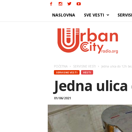
NASLOVNA
SVE VESTI
SERVIS
Urban
City
POČETNA
SERVISNE VESTI
Jedna ulica do 12h be
SERVISNE VESTI
VESTI
Jedna ulica
01/06/2021