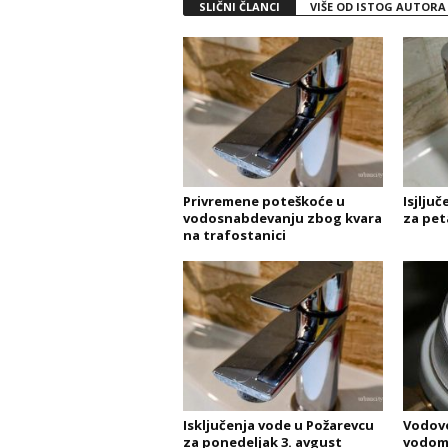
SLIČNI ČLANCI
VIŠE OD ISTOG AUTORA
Privremene poteškoće u
Isjlju
vodosnabdevanju zbog kvara
za pet
na trafostanici
Isključenja vode u Požarevcu
Vodovo
za ponedeljak 3. avgust
vodome