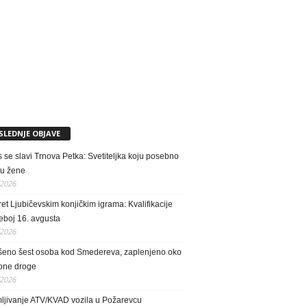
SLEDNJE OBJAVE
se slavi Trnova Petka: Svetiteljka koju posebno
ju žene
/2026
et Ljubičevskim konjičkim igrama: Kvalifikacije
eboj 16. avgusta
/2026
eno šest osoba kod Smedereva, zaplenjeno oko
tone droge
/2026
mljivanje ATV/KVAD vozila u Požarevcu