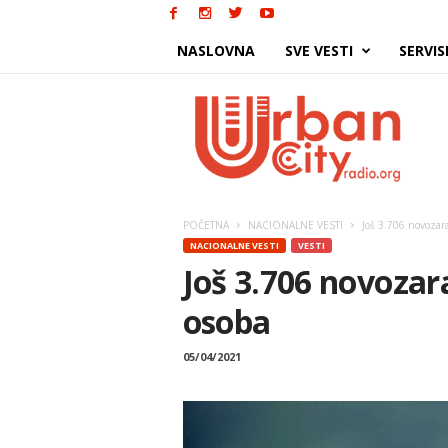
NASLOVNA
SVE VESTI
SERVIS
Urban
City
POČETNA
NACIONALNE VESTI
Još 3.706 novozar
NACIONALNE VESTI
VESTI
Još 3.706 novozar
osoba
05/04/2021