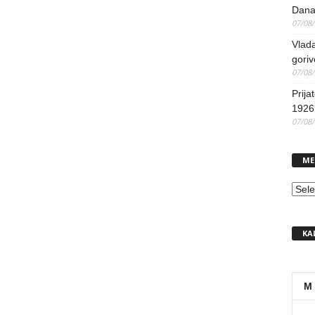
Dana
07/08
Vlada
goriv
07/08
Prija
1926 
07/08
ME
MEN
KA
M