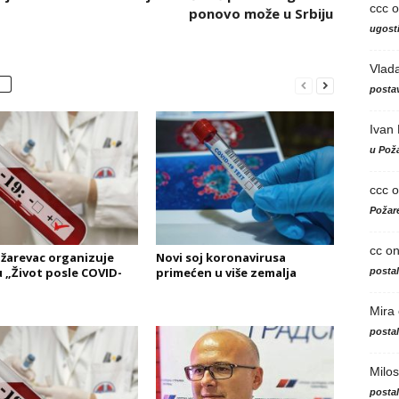
ccc
o
ponovo može u Srbiju
ugosti
Vlad
postav
Ivan
u Poža
ccc
o
Požare
cc
o
žarevac organizuje
Novi soj koronavirusa
u „Život posle COVID-
primećen u više zemalja
posta
Mira
posta
Milos
posta