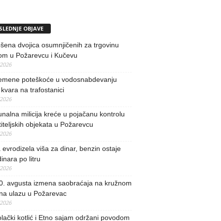
SLEDNJE OBJAVE
ena dvojica osumnjičenih za trgovinu
om u Požarevcu i Kučevu
/2026
remene poteškoće u vodosnabdevanju
kvara na trafostanici
/2026
alna milicija kreće u pojačanu kontrolu
iteljskih objekata u Požarevcu
/2026
evrodizela viša za dinar, benzin ostaje
inara po litru
/2026
0. avgusta izmena saobraćaja na kružnom
 na ulazu u Požarevac
/2026
lački kotlić i Etno sajam održani povodom