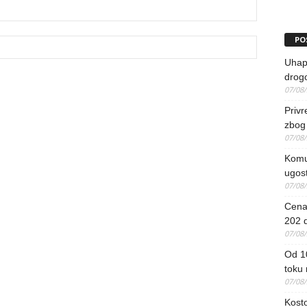
PO
Uhapš
drog
07/08
Priv
zbog 
07/08
Komun
ugost
07/08
Cena 
202 d
07/08
Od 1
toku
07/08
Kosto