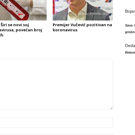
Boja
Širi se novi soj
Premijer Vučević pozitivan na
Sasa
virusa, povećan broj
koronavirus
grobni
ih
Ded
Rekon