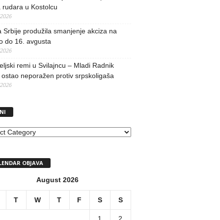
 rudara u Kostolcu
/2026
 Srbije produžila smanjenje akciza na
o do 16. avgusta
/2026
teljski remi u Svilajncu – Mladi Radnik
ostao neporažen protiv srpskoligaša
/2026
NI
I
LENDAR OBJAVA
August 2026
T
W
T
F
S
S
1
2