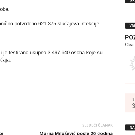
UR
soba.
anično potvrđeno 621.375 slučajeva infekcije.
VR
PO
Clear
ji je testirano ukupno 3.497.640 osoba koje su
učaja.
S
SLEDEĆI ČLANAK
NA
oj
Marija Milošević posle 20 godina