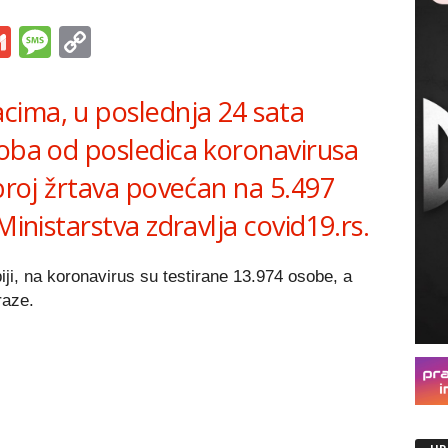
s
tsApp
iber
Gmail
Message
Copy
Link
cima, u poslednja 24 sata
soba od posledica koronavirusa
 broj žrtava povećan na 5.497
Ministarstva zdravlja covid19.rs.
ji, na koronavirus su testirane 13.974 osobe, a
raze.