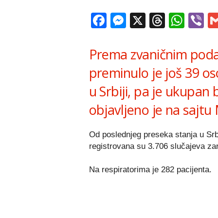
Facebook
Messenger
X
Thread
Wha
V
Prema zvaničnim poda
preminulo je još 39 o
u Srbiji, pa je ukupan
objavljeno je na sajtu 
Od poslednjeg preseka stanja u Srbi
registrovana su 3.706 slučajeva za
Na respiratorima je 282 pacijenta.