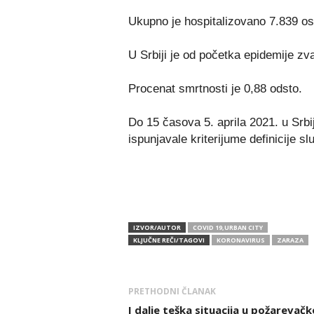
Ukupno je hospitalizovano 7.839 o
U Srbiji je od početka epidemije zv
Procenat smrtnosti je 0,88 odsto.
Do 15 časova 5. aprila 2021. u Srbi
ispunjavale kriterijume definicije sl
IZVOR/AUTOR
COVID 19,URBAN CITY
KLJUČNE REČI/TAGOVI
KORONAVIRUS
ZARAZA
PRETHODNI ČLANAK
I dalje teška situacija u požarevačk