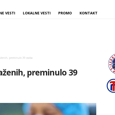
NE VESTI
LOKALNE VESTI
PROMO
KONTAKT
aženih, preminulo 39 osoba
aženih, preminulo 39