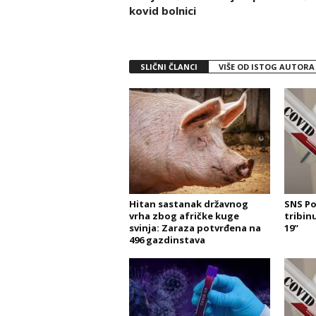
kovid bolnici
SLIČNI ČLANCI
VIŠE OD ISTOG AUTORA
Hitan sastanak državnog
SNS Po
vrha zbog afričke kuge
tribin
svinja: Zaraza potvrđena na
19“
496 gazdinstava