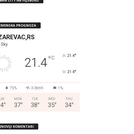
BAN CITY NA FEJSBUKU
EMENSKA PROGNOZA
ZAREVAC,RS
 Sky
°
21.4
°
C
21.4
°
21.4
75%
3.3kmh
1%
UN
MON
TUE
WED
THU
34
°
37
°
38
°
35
°
34
°
JNOVIJI KOMENTARI