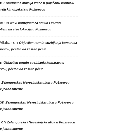
n
Komunalna milicija kreće u pojačanu kontrolu
teljskih objekata u Požarevcu
an
on
Novi kontejneri za staklo i karton
ljeni na više lokacija u Požarevcu
 Mlakar
on
Objavljen termin suzbijanja komaraca
revcu, pčelari da zaštite pčele
n
Objavljen termin suzbijanja komaraca u
vcu, pčelari da zaštite pčele
n
Zelengorska i Nevesinjska ulica u Požarevcu
le jednosmerne
on
Zelengorska i Nevesinjska ulica u Požarevcu
le jednosmerne
on
Zelengorska i Nevesinjska ulica u Požarevcu
le jednosmerne