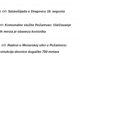
n
on
Satarašijada u Dragovcu 16. avgusta
on
Komunalne službe Požarevac: Održavanje
h mesta je obaveza korisnika
a
on
Radovi u Moravskoj ulici u Požarevcu:
strukcija deonice dugačke 700 metara