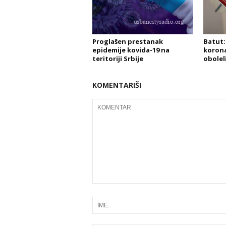
Proglašen prestanak
Batut: 
epidemije kovida-19 na
korona
teritoriji Srbije
obolel
KOMENTARIŠI