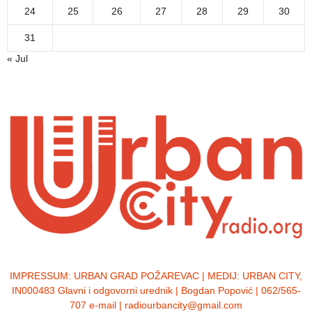
24
25
26
27
28
29
30
31
« Jul
IMPRESSUM:
URBAN GRAD POŽAREVAC | MEDIJ: URBAN CITY,
IN000483 Glavni i odgovorni urednik | Bogdan Popović | 062/565-
707 e-mail | radiourbancity@gmail.com