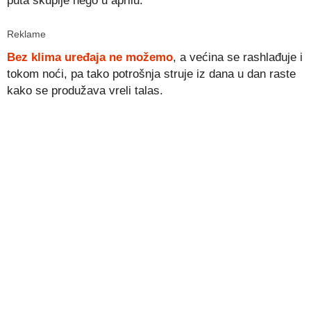
puta skuplje nego u aprilu.
Reklame
Bez klima uređaja ne možemo
, a većina se rashlađuje i
tokom noći, pa tako potrošnja struje iz dana u dan raste
kako se produžava vreli talas.