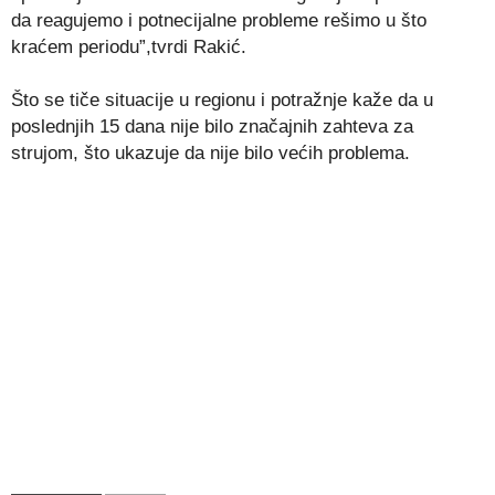
da reagujemo i potnecijalne probleme rešimo u što
kraćem periodu”,tvrdi Rakić.
Što se tiče situacije u regionu i potražnje kaže da u
poslednjih 15 dana nije bilo značajnih zahteva za
strujom, što ukazuje da nije bilo većih problema.