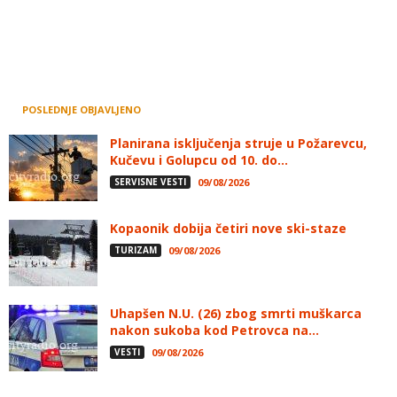
POSLEDNJE OBJAVLJENO
Planirana isključenja struje u Požarevcu,
Kučevu i Golupcu od 10. do...
SERVISNE VESTI
09/08/2026
Kopaonik dobija četiri nove ski-staze
TURIZAM
09/08/2026
Uhapšen N.U. (26) zbog smrti muškarca
nakon sukoba kod Petrovca na...
VESTI
09/08/2026