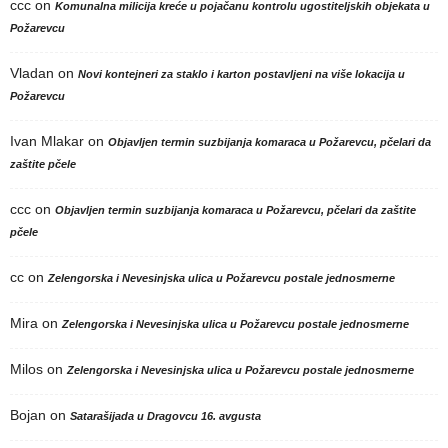
ccc
on
Komunalna milicija kreće u pojačanu kontrolu ugostiteljskih objekata u
Požarevcu
Vladan
on
Novi kontejneri za staklo i karton postavljeni na više lokacija u
Požarevcu
Ivan Mlakar
on
Objavljen termin suzbijanja komaraca u Požarevcu, pčelari da
zaštite pčele
ccc
on
Objavljen termin suzbijanja komaraca u Požarevcu, pčelari da zaštite
pčele
cc
on
Zelengorska i Nevesinjska ulica u Požarevcu postale jednosmerne
Mira
on
Zelengorska i Nevesinjska ulica u Požarevcu postale jednosmerne
Milos
on
Zelengorska i Nevesinjska ulica u Požarevcu postale jednosmerne
Bojan
on
Satarašijada u Dragovcu 16. avgusta