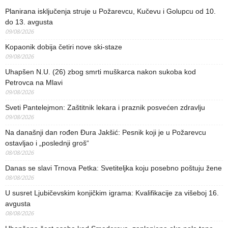
Planirana isključenja struje u Požarevcu, Kučevu i Golupcu od 10.
do 13. avgusta
09/08/2026
Kopaonik dobija četiri nove ski-staze
09/08/2026
Uhapšen N.U. (26) zbog smrti muškarca nakon sukoba kod
Petrovca na Mlavi
09/08/2026
Sveti Pantelejmon: Zaštitnik lekara i praznik posvećen zdravlju
09/08/2026
Na današnji dan rođen Đura Jakšić: Pesnik koji je u Požarevcu
ostavljao i „poslednji groš“
08/08/2026
Danas se slavi Trnova Petka: Svetiteljka koju posebno poštuju žene
08/08/2026
U susret Ljubičevskim konjičkim igrama: Kvalifikacije za višeboj 16.
avgusta
08/08/2026