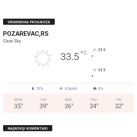
VREMENSKA PROGNOZA
POZAREVAC,RS
Clear Sky
33.5
°
C
33.5
°
33.5
°
29%
4.3kmh
0%
MON
TUE
WED
THU
FRI
35
°
39
°
36
°
34
°
32
°
NAJNOVIJI KOMENTARI