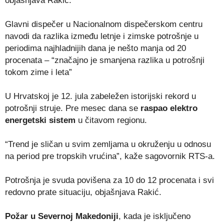
objašnjava Rakić.
Glavni dispečer u Nacionalnom dispečerskom centru
navodi da razlika između letnje i zimske potrošnje u
periodima najhladnijih dana je nešto manja od 20
procenata – “značajno je smanjena razlika u potrošnji
tokom zime i leta”
U Hrvatskoj je 12. jula zabeležen istorijski rekord u
potrošnji struje. Pre mesec dana se
raspao elektro
energetski sistem
u čitavom regionu.
“Trend je sličan u svim zemljama u okruženju u odnosu
na period pre tropskih vrućina”, kaže sagovornik RTS-a.
Potrošnja je svuda povišena za 10 do 12 procenata i svi
redovno prate situaciju, objašnjava Rakić.
Požar u Severnoj Makedoniji
, kada je isključeno