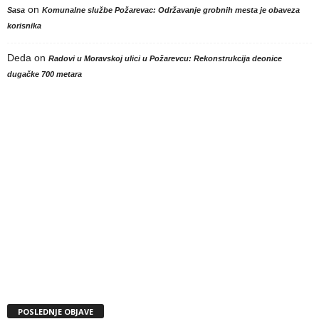
on
Sasa
Komunalne službe Požarevac: Održavanje grobnih mesta je obaveza
korisnika
Deda
on
Radovi u Moravskoj ulici u Požarevcu: Rekonstrukcija deonice
dugačke 700 metara
POSLEDNJE OBJAVE