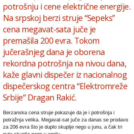
potrošnju i cene električne energije.
Na srpskoj berzi struje “Sepeks”
cena megavat-sata juče je
premašila 200 evra. Tokom
jučerašnjeg dana je oborena
rekordna potrošnja na nivou dana,
kaže glavni dispečer iz nacionalnog
dispečerskog centra “Elektromreže
Srbije” Dragan Rakić.
Berzanska cena struje pokazuje da je i potrošnja i
potražnja velika. Megavat-sat juče za danas se prodavo
za 206 evra što je duplo skuplje nego u junu, a čak tri