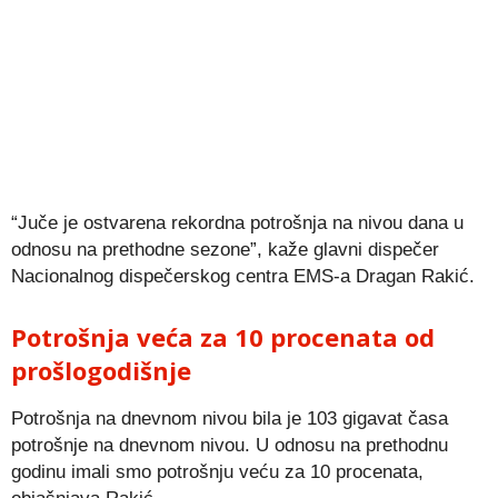
“Juče je ostvarena rekordna potrošnja na nivou dana u
odnosu na prethodne sezone”, kaže glavni dispečer
Nacionalnog dispečerskog centra EMS-a Dragan Rakić.
Potrošnja veća za 10 procenata od
prošlogodišnje
Potrošnja na dnevnom nivou bila je 103 gigavat časa
potrošnje na dnevnom nivou. U odnosu na prethodnu
godinu imali smo potrošnju veću za 10 procenata,