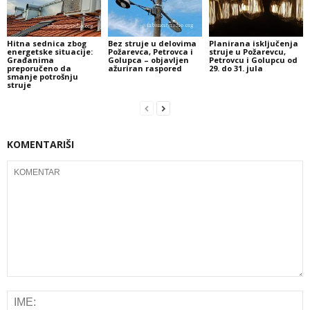
Hitna sednica zbog
Bez struje u delovima
Planirana isključenja
energetske situacije:
Požarevca, Petrovca i
struje u Požarevcu,
Građanima
Golupca – objavljen
Petrovcu i Golupcu od
preporučeno da
ažuriran raspored
29. do 31. jula
smanje potrošnju
struje
KOMENTARIŠI