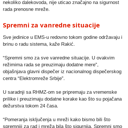
nekoliko dalekovoda, nije uticao značajno na sigurnost
rada prenosne mreže.
Spremni za vanredne situacije
Sve jedinice u EMS-u redovno tokom godine održavaju i
brinu o radu sistema, kaže Rakić.
“Spremni smo za sve vanredne situacije. U ovakvim
režimima rada se preuzimaju dodatne mere”,
objašnjava glavni dispečer iz nacionalnog dispečerskog
centra “Elektromreže Srbije”.
U saradnji sa RHMZ-om se pripremaju za vremenske
prilike i preuzimaju dodatne korake kao što su pojačana
dežurstva tokom 24 časa.
“Pomeranja isključenja u mreži kako bismo bili što
spremniji za rad i mreža bila što sigurnija. Spremni smo