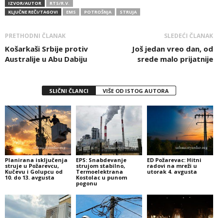
IZVOR/AUTOR
RTS/R.V.
KLJUČNE REČI/TAGOVI
EMS
POTROŠNJA
STRUJA
PRETHODNI ČLANAK
SLEDEĆI ČLANAK
Košarkaši Srbije protiv
Još jedan vreo dan, od
Australije u Abu Dabiju
srede malo prijatnije
SLIČNI ČLANCI
VIŠE OD ISTOG AUTORA
Planirana isključenja
EPS: Snabdevanje
ED Požarevac: Hitni
struje u Požarevcu,
strujom stabilno,
radovi na mreži u
Kučevu i Golupcu od
Termoelektrana
utorak 4. avgusta
10. do 13. avgusta
Kostolac u punom
pogonu