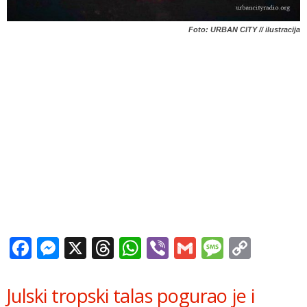
Foto: URBAN CITY // ilustracija
Facebook
Messenger
X
Threads
WhatsApp
Viber
Gmail
Messag
Copy
Link
Julski tropski talas pogurao je i