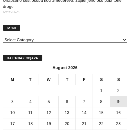
Uhapšeno šest osoba kod Smedereva, zaplenjeno oko pola tone
droge
08/08/2026
MENI
MENI
KALENDAR OBJAVA
August 2026
M
T
W
T
F
S
S
1
2
3
4
5
6
7
8
9
10
11
12
13
14
15
16
17
18
19
20
21
22
23