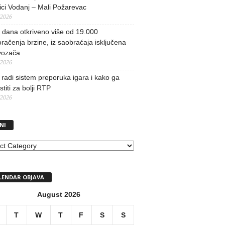
ci Vodanj – Mali Požarevac
/2026
i dana otkriveno više od 19.000
račenja brzine, iz saobraćaja isključena
vozača
/2026
radi sistem preporuka igara i kako ga
stiti za bolji RTP
/2026
NI
I
LENDAR OBJAVA
August 2026
T
W
T
F
S
S