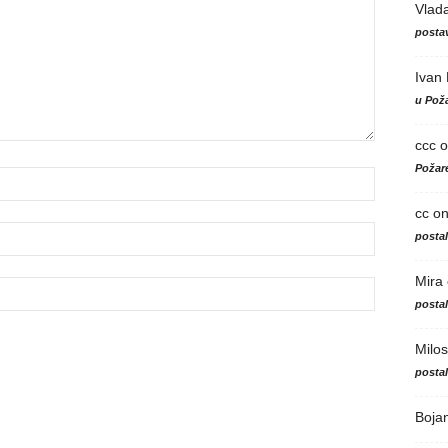
Vlad
postav
Ivan
u Poža
ccc
o
Požare
cc
o
posta
Mira
posta
Milos
posta
Boja