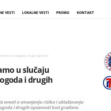
NE VESTI
LOKALNE VESTI
PROMO
KONTAKT
lementarnih nepogoda i drugih opasnosti?
amo u slučaju
ogoda i drugih
 svesti o smanjenju rizika i ublažavanju
ogoda i drugih opasnosti kod građana