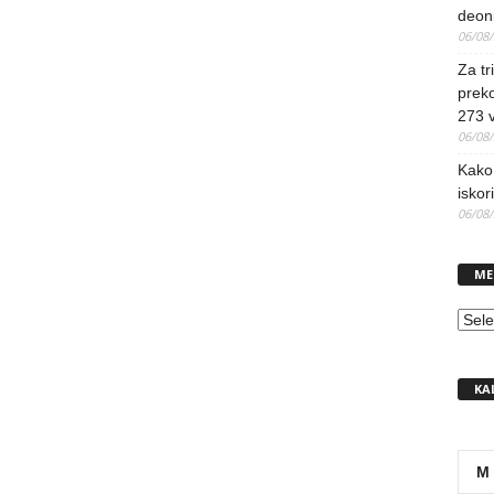
deoni
06/08
Za tr
preko
273 
06/08
Kako 
iskori
06/08
ME
MEN
KA
M