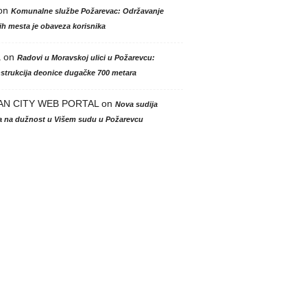
on
Komunalne službe Požarevac: Održavanje
h mesta je obaveza korisnika
a
on
Radovi u Moravskoj ulici u Požarevcu:
strukcija deonice dugačke 700 metara
AN CITY WEB PORTAL
on
Nova sudija
la na dužnost u Višem sudu u Požarevcu