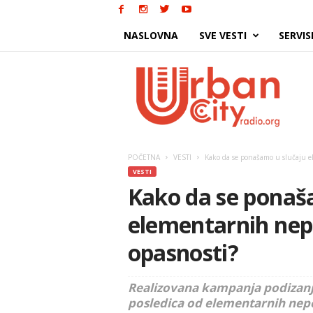
NASLOVNA
SVE VESTI
SERVIS
Urban
City
POČETNA
VESTI
Kako da se ponašamo u slučaju e
VESTI
Kako da se ponaš
elementarnih nep
opasnosti?
Realizovana kampanja podizanja
posledica od elementarnih nep