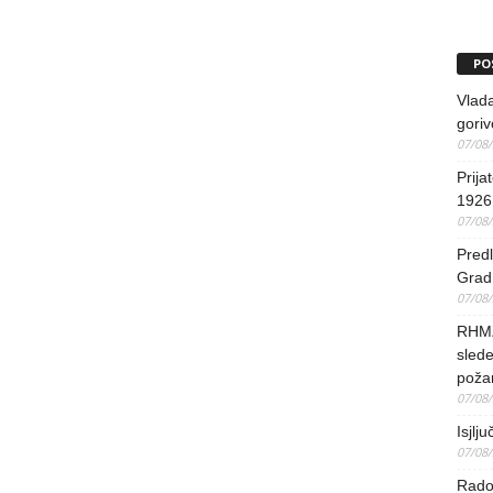
PO
Vlada
goriv
07/08
Prija
1926 
07/08
Predl
Grad 
07/08
RHMZ 
slede
poža
07/08
Isjlj
07/08
Rado