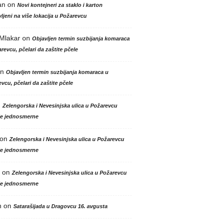
an
on
Novi kontejneri za staklo i karton
ljeni na više lokacija u Požarevcu
 Mlakar
on
Objavljen termin suzbijanja komaraca
revcu, pčelari da zaštite pčele
n
Objavljen termin suzbijanja komaraca u
vcu, pčelari da zaštite pčele
n
Zelengorska i Nevesinjska ulica u Požarevcu
le jednosmerne
on
Zelengorska i Nevesinjska ulica u Požarevcu
le jednosmerne
on
Zelengorska i Nevesinjska ulica u Požarevcu
le jednosmerne
n
on
Satarašijada u Dragovcu 16. avgusta