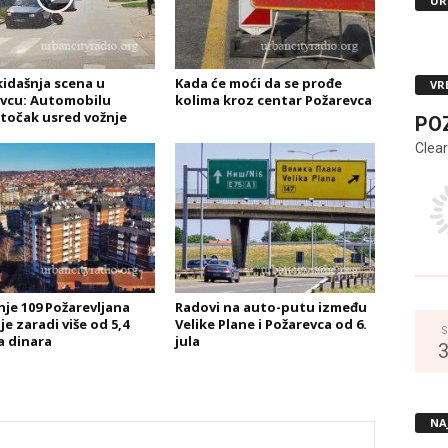
UR
idašnja scena u
Kada će moći da se prođe
VR
vcu: Automobilu
kolima kroz centar Požarevca
točak usred vožnje
PO
Clear
je 109 Požarevljana
Radovi na auto-putu između
e zaradi više od 5,4
Velike Plane i Požarevca od 6.
S
a dinara
jula
NA