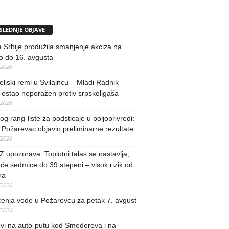
SLEDNJE OBJAVE
 Srbije produžila smanjenje akciza na
o do 16. avgusta
/2026
teljski remi u Svilajncu – Mladi Radnik
ostao neporažen protiv srpskoligaša
/2026
og rang-liste za podsticaje u poljoprivredi:
Požarevac objavio preliminarne rezultate
/2026
upozorava: Toplotni talas se nastavlja,
će sedmice do 39 stepeni – visok rizik od
ra
/2026
učenja vode u Požarevcu za petak 7. avgust
/2026
vi na auto-putu kod Smedereva i na