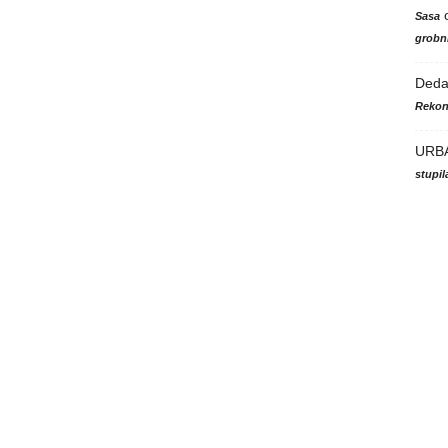
Sasa
grobni
Ded
Rekon
URB
stupi