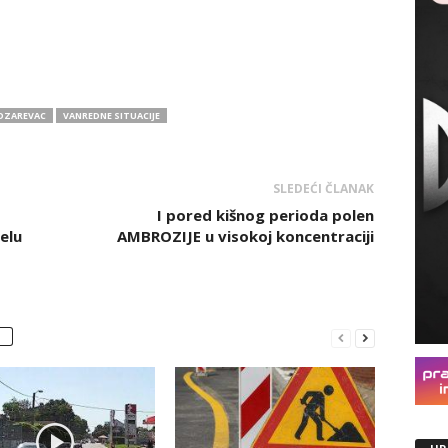
OZAREVAC
VANREDNE SITUACIJE
SLEDEĆI ČLANAK
I pored kišnog perioda polen
elu
AMBROZIJE u visokoj koncentraciji