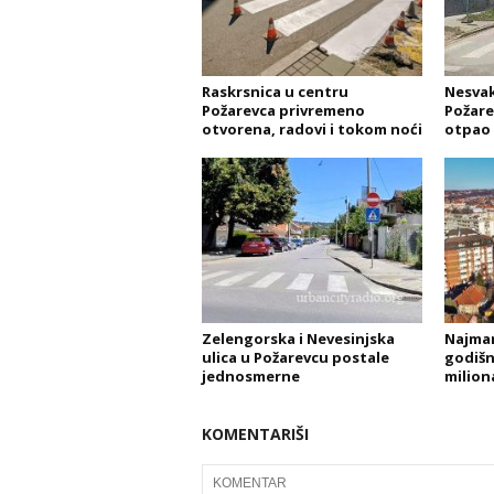
Raskrsnica u centru
Nesvak
Požarevca privremeno
Požare
otvorena, radovi i tokom noći
otpao 
Zelengorska i Nevesinjska
Najman
ulica u Požarevcu postale
godišnj
jednosmerne
milion
KOMENTARIŠI