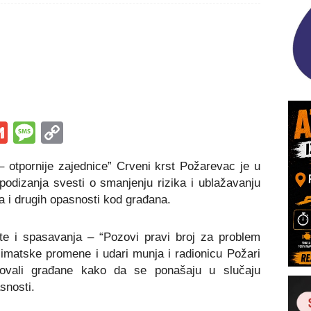
s
tsApp
iber
Gmail
Message
Copy
Link
 – otpornije zajednice” Crveni krst Požarevac je u
odizanja svesti o smanjenju rizika i ublažavanju
 i drugih opasnosti kod građana.
ite i spasavanja – “Pozovi pravi broj za problem
imatske promene i udari munja i radionicu Požari
kovali građane kako da se ponašaju u slučaju
snosti.