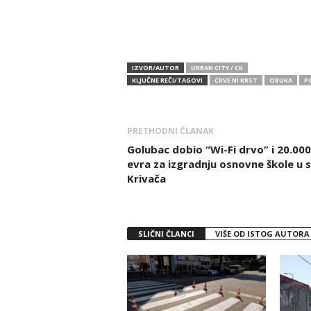
IZVOR/AUTOR
URBAN CITY / CK
KLJUČNE REČI/TAGOVI
CRVE NI KRST
OBUKA
P
PRETHODNI ČLANAK
Golubac dobio “Wi-Fi drvo” i 20.000
evra za izgradnju osnovne škole u s
Krivača
SLIČNI ČLANCI
VIŠE OD ISTOG AUTORA