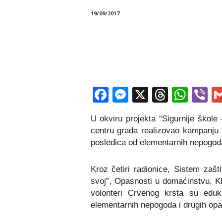
19/09/2017
Facebook
Messenger
X
Thread
Wha
V
U okviru projekta “Sigurnije škole
centru grada realizovao kampanju p
posledica od elementarnih nepogoda
Kroz četiri radionice, Sistem zašt
svoj”, Opasnosti u domaćinstvu, Kl
volonteri Crvenog krsta su edu
elementarnih nepogoda i drugih opa