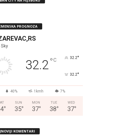
BAN CITY NA FEJSBUKU
EMENSKA PROGNOZA
ZAREVAC,RS
 Sky
°
32.2
°
C
32.2
°
32.2
40%
1kmh
7%
AT
SUN
MON
TUE
WED
34
°
35
°
37
°
38
°
37
°
JNOVIJI KOMENTARI