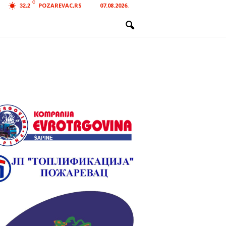
C
POZAREVAC,RS
07.08.2026.
32.2