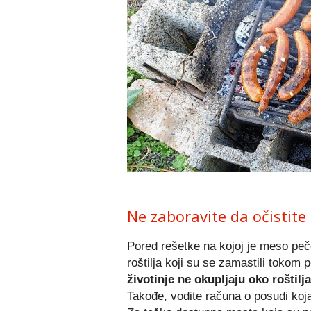
Ne zaboravite da očistite 
Pored rešetke na kojoj je meso peče
roštilja koji su se zamastili tokom p
životinje ne okupljaju oko roštilja
Takođe, vodite računa o posudi koja