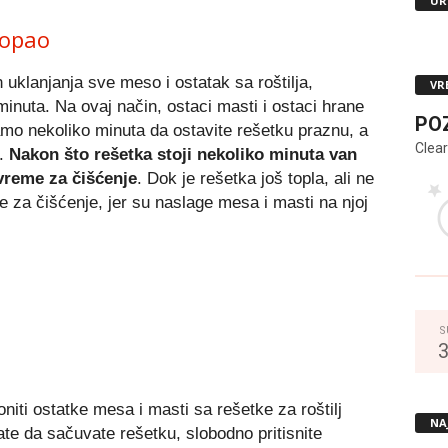
UR
 topao
n uklanjanja sve meso i ostatak sa roštilja,
VR
 minuta. Na ovaj način, ostaci masti i ostaci hrane
PO
samo nekoliko minuta da ostavite rešetku praznu, a
Clear
e.
Nakon što rešetka stoji nekoliko minuta van
vreme za čišćenje
. Dok je rešetka još topla, ali ne
e za čišćenje, jer su naslage mesa i masti na njoj
S
oniti ostatke mesa i masti sa rešetke za roštilj
NA
e da sačuvate rešetku, slobodno pritisnite