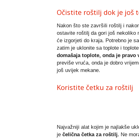
Očistite roštilj dok je još
Nakon što ste završili roštilj i nako
ostavite roštilj da gori još nekoliko
će izgorjeti do kraja. Potrebno je 
zatim je uklonite sa toplote i toplot
domašaja toplote, onda je pravo 
previše vruća, onda je dobro vrijem
još uvijek mekane.
Koristite četku za roštilj
Najvažniji alat kojim je najlakše ukl
je
čelična četka za roštilj.
Ne morat