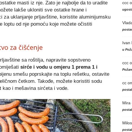
statke masti iz nje. Zato je najbolje da to uradite
ccc
o
ožete lakše ukloniti sve ostatke hrane i
ugosti
 za uklanjanje prljavštine, koristite aluminijumsku
Vlad
ite loptu od nje pomoću koje možete očistiti
postav
Ivan
vo za čišćenje
u Poža
rljavštine sa roštilja, napravite sopstveno
ccc
o
pomiješati
sirće i vodu u omjeru 1 prema 1 i
Požare
bijenu smešu poprskajte na toplu rešetku, ostavite
 čeličnom četkom. Takođe, možete koristiti sodu
cc
o
t kao i mešavina sirćeta i vode.
posta
Mira
posta
Milos
posta