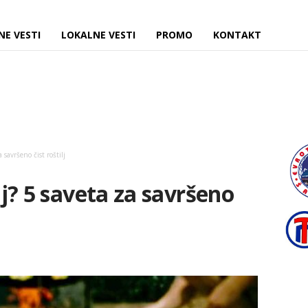
NE VESTI
LOKALNE VESTI
PROMO
KONTAKT
a savršeno čist roštilj
ilj? 5 saveta za savršeno