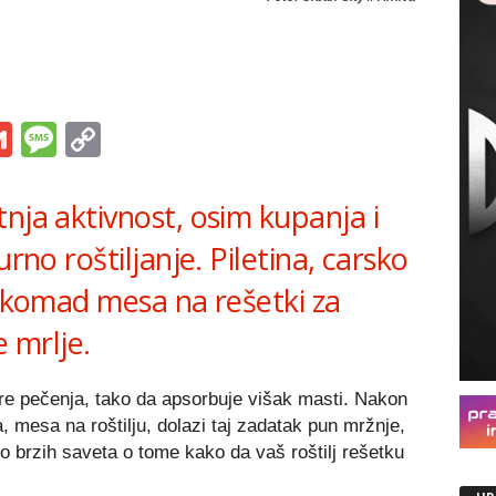
s
tsApp
iber
Gmail
Message
Copy
Link
nja aktivnost, osim kupanja i
urno roštiljanje. Piletina, carsko
i komad mesa na rešetki za
e mrlje.
re pečenja, tako da apsorbuje višak masti. Nakon
, mesa na roštilju, dolazi taj zadatak pun mržnje,
iko brzih saveta o tome kako da vaš roštilj rešetku