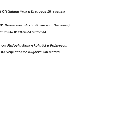
n
on
Satarašijada u Dragovcu 16. avgusta
on
Komunalne službe Požarevac: Održavanje
h mesta je obaveza korisnika
a
on
Radovi u Moravskoj ulici u Požarevcu:
strukcija deonice dugačke 700 metara