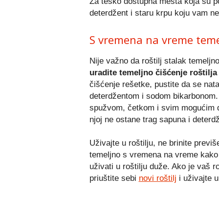
Za teško dostupna mesta koja su pos
deterdžent i staru krpu koju vam neć
S vremena na vreme temel
Nije važno da roštilj stalak temeljn
uradite temeljno čišćenje roštil
čišćenje rešetke, pustite da se nata
deterdžentom i sodom bikarbonom. Na
spužvom, četkom i svim mogućim dru
njoj ne ostane trag sapuna i deterd
Uživajte u roštilju, ne brinite previše 
temeljno s vremena na vreme kako b
uživati u roštilju duže. Ako je vaš ro
priuštite sebi
novi roštilj
i uživajte u