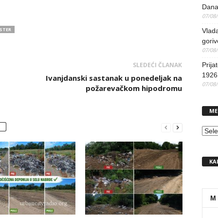
Dana
07/08
STER
Vlada
goriv
07/08
SLEDEĆI ČLANAK
Prija
1926 
Ivanjdanski sastanak u ponedeljak na
07/08
požarevačkom hipodromu
ME
MEN
KA
M