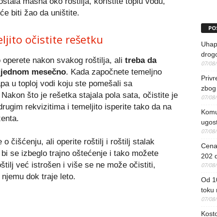
tala masna oko roštilja, koristite toplu vodu,
e biti žao da uništite.
PO
jito očistite rešetku
Uhapš
drog
o operete nakon svakog roštilja, ali
treba da
07/08
ja jednom mesečno
. Kada započnete temeljno
Priv
pa u toploj vodi koju ste pomešali sa
zbog 
kon što je rešetka stajala pola sata, očistite je
07/08
gim rekvizitima i temeljito isperite tako da na
Komun
ženta.
ugost
07/08
o čišćenju, ali operite roštilj i roštilj stalak
Cena 
i se izbeglo trajno oštećenje i tako možete
202 d
štilj već istrošen i više se ne može očistiti,
07/08
 njemu dok traje leto.
Od 1
toku
07/08
Kosto