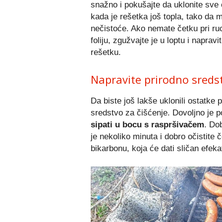
snažno i pokušajte da uklonite sve o
kada je rešetka još topla, tako da m
nečistoće. Ako nemate četku pri ruci
foliju, zgužvajte je u loptu i naprav
rešetku.
Napravite prirodno sredst
Da biste još lakše uklonili ostatke p
sredstvo za čišćenje. Dovoljno je 
sipati u bocu s raspršivačem
. Do
je nekoliko minuta i dobro očistite
bikarbonu, koja će dati sličan efeka