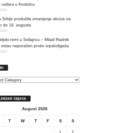
 rudara u Kostolcu
/2026
 Srbije produžila smanjenje akciza na
o do 16. avgusta
/2026
teljski remi u Svilajncu – Mladi Radnik
ostao neporažen protiv srpskoligaša
/2026
NI
I
LENDAR OBJAVA
August 2026
T
W
T
F
S
S
1
2