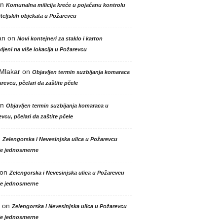
n
Komunalna milicija kreće u pojačanu kontrolu
teljskih objekata u Požarevcu
an
on
Novi kontejneri za staklo i karton
ljeni na više lokacija u Požarevcu
 Mlakar
on
Objavljen termin suzbijanja komaraca
revcu, pčelari da zaštite pčele
n
Objavljen termin suzbijanja komaraca u
vcu, pčelari da zaštite pčele
n
Zelengorska i Nevesinjska ulica u Požarevcu
le jednosmerne
on
Zelengorska i Nevesinjska ulica u Požarevcu
le jednosmerne
on
Zelengorska i Nevesinjska ulica u Požarevcu
le jednosmerne