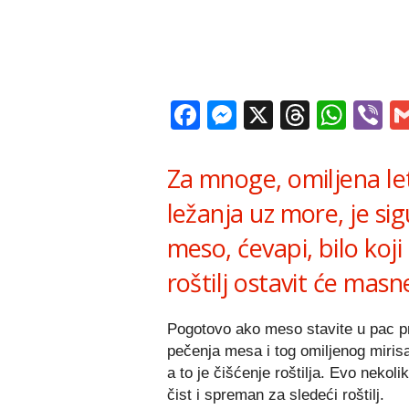
Facebook
Messenger
X
Thread
Wha
V
Za mnoge, omiljena let
ležanja uz more, je sig
meso, ćevapi, bilo koj
roštilj ostavit će masn
Pogotovo ako meso stavite u pac p
pečenja mesa i tog omiljenog mirisa
a to je čišćenje roštilja. Evo nekol
čist i spreman za sledeći roštilj.