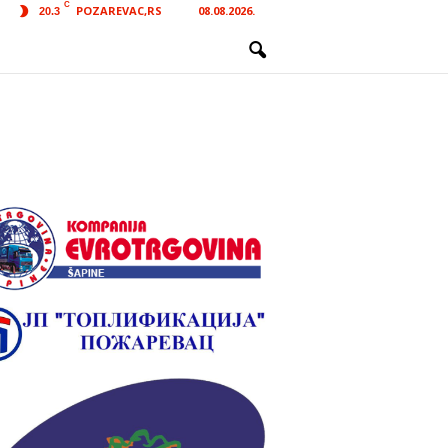
C
POZAREVAC,RS
08.08.2026.
20.3