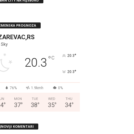
BAN CITY NA FEJSBUKU
EMENSKA PROGNOZA
ZAREVAC,RS
 Sky
°
20.3
°
C
20.3
°
20.3
76%
1.9kmh
0%
UN
MON
TUE
WED
THU
34
°
37
°
38
°
35
°
34
°
JNOVIJI KOMENTARI