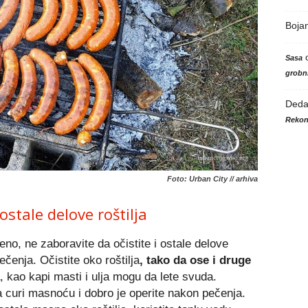
Boja
Sasa
grobni
Ded
Rekon
Foto: Urban City // arhiva
ostale delove roštilja
no, ne zaboravite da očistite i ostale delove
ečenja. Očistite oko roštilja
, tako da ose i druge
, kao kapi masti i ulja mogu da lete svuda.
 curi masnoću i dobro je operite nakon pečenja.