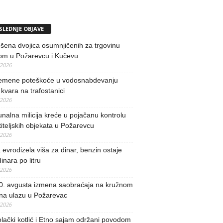
SLEDNJE OBJAVE
ena dvojica osumnjičenih za trgovinu
om u Požarevcu i Kučevu
/2026
remene poteškoće u vodosnabdevanju
kvara na trafostanici
/2026
alna milicija kreće u pojačanu kontrolu
iteljskih objekata u Požarevcu
/2026
evrodizela viša za dinar, benzin ostaje
inara po litru
/2026
0. avgusta izmena saobraćaja na kružnom
 na ulazu u Požarevac
/2026
lački kotlić i Etno sajam održani povodom