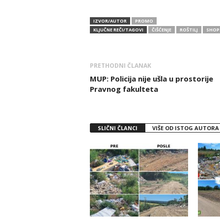
IZVOR/AUTOR
PROMO
KLJUČNE REČI/TAGOVI
ČIŠĆENJE
ROŠTILJ
SHOP
PRETHODNI ČLANAK
MUP: Policija nije ušla u prostorije
Pravnog fakulteta
SLIČNI ČLANCI
VIŠE OD ISTOG AUTORA