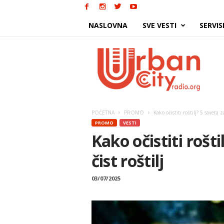
NASLOVNA
SVE VESTI
SERVIS
Urban
City
POČETNA
PROMO
Kako očistiti roštilj? 5 saveta z
PROMO
VESTI
Kako očistiti rošt
čist roštilj
03/07/2025