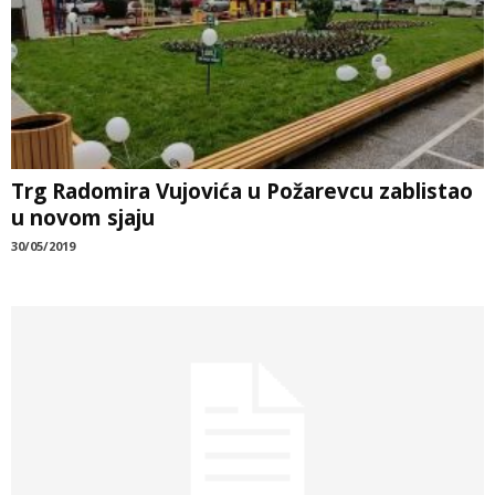
Trg Radomira Vujovića u Požarevcu zablistao
u novom sjaju
30/05/2019