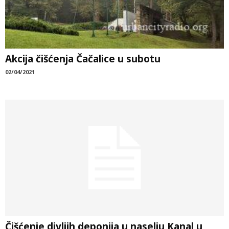
Akcija čišćenja Čačalice u subotu
02/04/2021
Čišćenje divljih deponija u naselju Kanal u