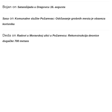
Bojan
on
Satarašijada u Dragovcu 16. avgusta
on
Sasa
Komunalne službe Požarevac: Održavanje grobnih mesta je obaveza
korisnika
Deda
on
Radovi u Moravskoj ulici u Požarevcu: Rekonstrukcija deonice
dugačke 700 metara