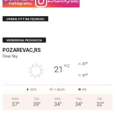
URBAN CITY NA FEJSBUKU
VREMENSKA PROGNOZA
POZAREVAC,RS
Clear Sky
°
21
°
C
21
°
21
60%
1.3kmh
8%
MON
TUE
WED
THU
FRI
37
°
39
°
34
°
34
°
32
°