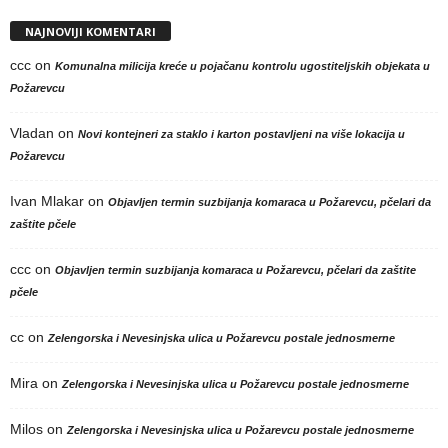
NAJNOVIJI KOMENTARI
ccc
on
Komunalna milicija kreće u pojačanu kontrolu ugostiteljskih objekata u
Požarevcu
Vladan
on
Novi kontejneri za staklo i karton postavljeni na više lokacija u
Požarevcu
Ivan Mlakar
on
Objavljen termin suzbijanja komaraca u Požarevcu, pčelari da
zaštite pčele
ccc
on
Objavljen termin suzbijanja komaraca u Požarevcu, pčelari da zaštite
pčele
cc
on
Zelengorska i Nevesinjska ulica u Požarevcu postale jednosmerne
Mira
on
Zelengorska i Nevesinjska ulica u Požarevcu postale jednosmerne
Milos
on
Zelengorska i Nevesinjska ulica u Požarevcu postale jednosmerne