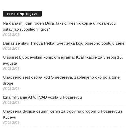
POSLEDNJE OBJAVE
Na današnji dan rođen Đura Jakšić: Pesnik koji je u Požarevcu
ostavljao i „poslednji groš“
08/08/2026
Danas se slavi Trnova Petka: Svetiteljka koju posebno poštuju žene
08/08/2026
U susret Ljubičevskim konjičkim igrama: Kvalifikacije za višeboj 16.
avgusta
08/08/2026
Uhapšeno šest osoba kod Smedereva, zaplenjeno oko pola tone
droge
08/08/2026
Iznajmljivanje ATV/KVAD vozila u Požarevcu
08/08/2026
Uhapšena dvojica osumnjičenih za trgovinu drogom u Požarevcu i
Kučevu
07/08/2026