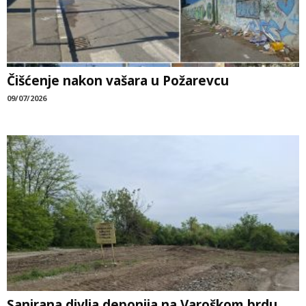
Čišćenje nakon vašara u Požarevcu
09/07/2026
Sanirana divlja deponija na Varoškom brdu