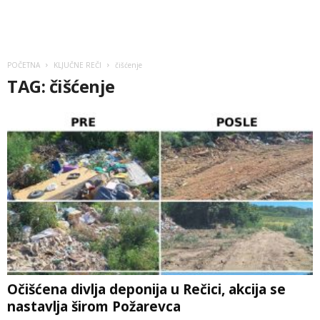
POČETNA
KLJUČNE REČI
čišćenje
TAG: čišćenje
Očišćena divlja deponija u Rečici, akcija se
nastavlja širom Požarevca