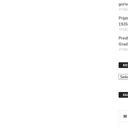
goriv
07/08
Prija
1926 
07/08
Predl
Grad 
07/08
ME
MEN
KA
M