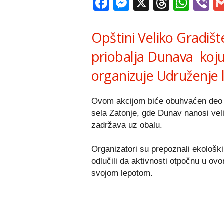
Facebook
Messenger
X
Thread
Wha
V
Opštini Veliko Gradište
priobalja Dunava koju
organizuje Udruženje l
Ovom akcijom biće obuhvaćen deo ob
sela Zatonje, gde Dunav nanosi veli
zadržava uz obalu.
Organizatori su prepoznali ekološki i
odlučili da aktivnosti otpočnu u ov
svojom lepotom.