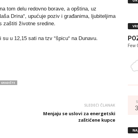
UR
i na tom delu redovno borave, a opština, uz
ša Drina“, upućuje poziv i građanima, ljubiteljima
s zaštiti životne sredine.
VR
PO
i su u 12,15 sati na tzv “špicu“ na Dunavu.
Few 
 GRADIŠTE
S
SLEDEĆI ČLANAK
Menjaju se uslovi za energetski
zaštićene kupce
NA