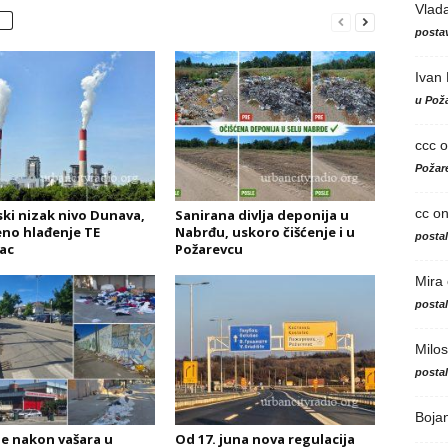
Vlad
postav
Ivan
u Poža
ccc
o
Požare
cc
o
jski nizak nivo Dunava,
Sanirana divlja deponija u
no hlađenje TE
Nabrđu, uskoro čišćenje i u
posta
ac
Požarevcu
Mira
posta
Milos
posta
Boja
je nakon vašara u
Od 17. juna nova regulacija