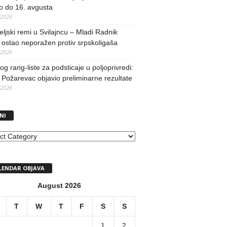
o do 16. avgusta
/2026
teljski remi u Svilajncu – Mladi Radnik
ostao neporažen protiv srpskoligaša
/2026
og rang-liste za podsticaje u poljoprivredi:
Požarevac objavio preliminarne rezultate
/2026
NI
I
LENDAR OBJAVA
August 2026
T
W
T
F
S
S
1
2