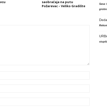
vcu
saobraćaja na putu
Sasa
Požarevac – Veliko Gradište
grobni
Ded
Rekon
URB
stupi