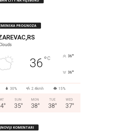
BAN CITY NA FEJSBUKU
EMENSKA PROGNOZA
ZAREVAC,RS
Clouds
°
36
°
C
36
°
36
30%
2.4kmh
15%
AT
SUN
MON
TUE
WED
34
°
35
°
38
°
38
°
37
°
JNOVIJI KOMENTARI