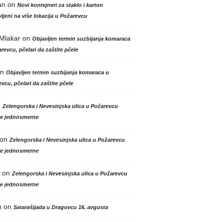
an
on
Novi kontejneri za staklo i karton
ljeni na više lokacija u Požarevcu
 Mlakar
on
Objavljen termin suzbijanja komaraca
revcu, pčelari da zaštite pčele
n
Objavljen termin suzbijanja komaraca u
vcu, pčelari da zaštite pčele
n
Zelengorska i Nevesinjska ulica u Požarevcu
le jednosmerne
on
Zelengorska i Nevesinjska ulica u Požarevcu
le jednosmerne
on
Zelengorska i Nevesinjska ulica u Požarevcu
le jednosmerne
n
on
Satarašijada u Dragovcu 16. avgusta