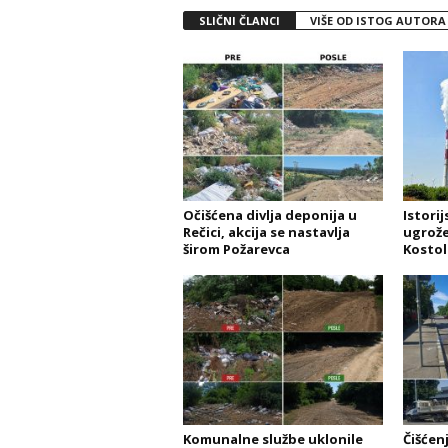
SLIČNI ČLANCI
VIŠE OD ISTOG AUTORA
Očišćena divlja deponija u
Istori
Rečici, akcija se nastavlja
ugrože
širom Požarevca
Kostol
Komunalne službe uklonile
Čišćen