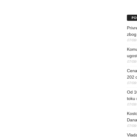
PO
Priv
zbog 
07/08
Komun
ugost
07/08
Cena 
202 d
07/08
Od 1
toku
07/08
Kosto
Dana
07/08
Vlada