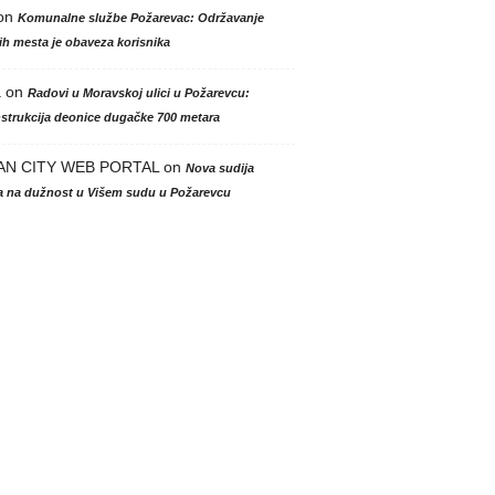
on
Komunalne službe Požarevac: Održavanje
h mesta je obaveza korisnika
a
on
Radovi u Moravskoj ulici u Požarevcu:
strukcija deonice dugačke 700 metara
AN CITY WEB PORTAL
on
Nova sudija
la na dužnost u Višem sudu u Požarevcu