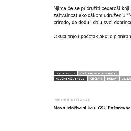
Njima će se pridružiti pecaroši koj
zahvalnost ekološkom udruženju “Na
prirode, da dođu i daju svoj doprino
Okupljanje i početak akcije planiran
IZVOR/AUTOR
OPŠTINA VELIKO GRADIŠTE
KLJUČNE REČI/TAGOVI
ČIŠĆENJE
DUNAV
VELIKO
PRETHODNI ČLANAK
Nova izložba slika u GSU Požarevac