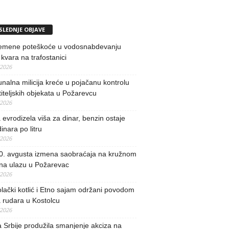
SLEDNJE OBJAVE
remene poteškoće u vodosnabdevanju
kvara na trafostanici
/2026
alna milicija kreće u pojačanu kontrolu
iteljskih objekata u Požarevcu
/2026
evrodizela viša za dinar, benzin ostaje
inara po litru
/2026
0. avgusta izmena saobraćaja na kružnom
 na ulazu u Požarevac
/2026
lački kotlić i Etno sajam održani povodom
 rudara u Kostolcu
/2026
 Srbije produžila smanjenje akciza na