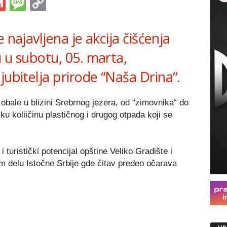
s
tsApp
iber
Gmail
Message
Copy
Link
 najavljena je akcija čišćenja
 u subotu, 05. marta,
jubitelja prirode “Naša Drina“.
ale u blizini Srebrnog jezera, od “zimovnika“ do
ku koliičinu plastičnog i drugog otpada koji se
 turistički potencijal opštine Veliko Gradište i
om delu Istočne Srbije gde čitav predeo očarava