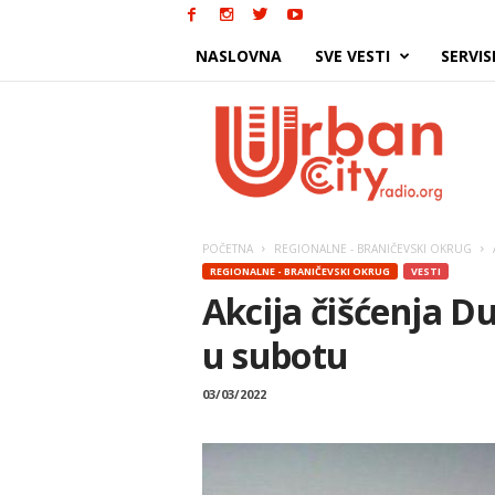
NASLOVNA
SVE VESTI
SERVIS
Urban
City
POČETNA
REGIONALNE - BRANIČEVSKI OKRUG
REGIONALNE - BRANIČEVSKI OKRUG
VESTI
Akcija čišćenja D
u subotu
03/03/2022