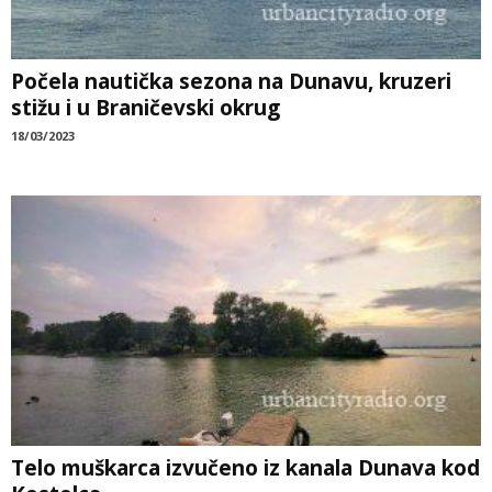
Počela nautička sezona na Dunavu, kruzeri
stižu i u Braničevski okrug
18/03/2023
Telo muškarca izvučeno iz kanala Dunava kod