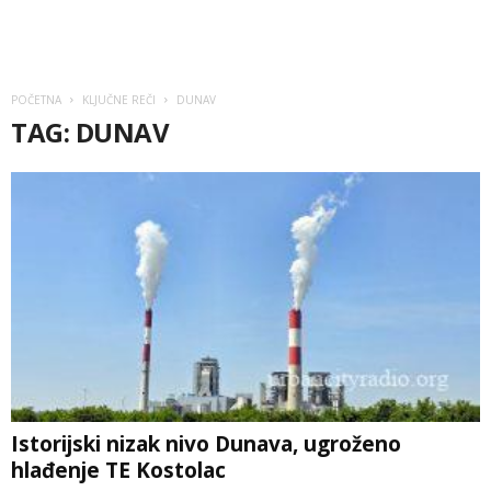
POČETNA
KLJUČNE REČI
DUNAV
TAG: DUNAV
Istorijski nizak nivo Dunava, ugroženo
hlađenje TE Kostolac