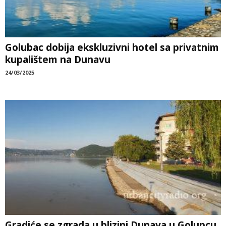
Golubac dobija ekskluzivni hotel sa privatnim
kupalištem na Dunavu
24/03/2025
Gradiće se zgrada u blizini Dunava u Golupcu