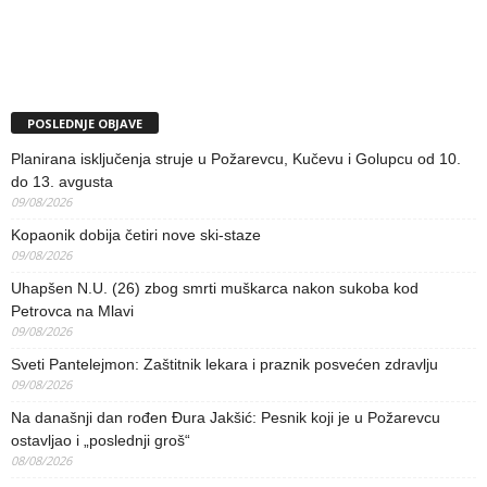
POSLEDNJE OBJAVE
Planirana isključenja struje u Požarevcu, Kučevu i Golupcu od 10.
do 13. avgusta
09/08/2026
Kopaonik dobija četiri nove ski-staze
09/08/2026
Uhapšen N.U. (26) zbog smrti muškarca nakon sukoba kod
Petrovca na Mlavi
09/08/2026
Sveti Pantelejmon: Zaštitnik lekara i praznik posvećen zdravlju
09/08/2026
Na današnji dan rođen Đura Jakšić: Pesnik koji je u Požarevcu
ostavljao i „poslednji groš“
08/08/2026