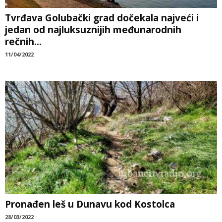
Tvrđava Golubački grad dočekala najveći i
jedan od najluksuznijih međunarodnih
rečnih...
11/04/2022
Pronađen leš u Dunavu kod Kostolca
28/03/2022