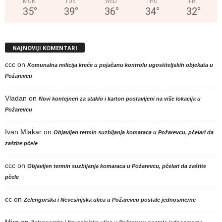
MON
TUE
WED
THU
FRI
35
°
39
°
36
°
34
°
32
°
NAJNOVIJI KOMENTARI
ccc
on
Komunalna milicija kreće u pojačanu kontrolu ugostiteljskih objekata u
Požarevcu
Vladan
on
Novi kontejneri za staklo i karton postavljeni na više lokacija u
Požarevcu
Ivan Mlakar
on
Objavljen termin suzbijanja komaraca u Požarevcu, pčelari da
zaštite pčele
ccc
on
Objavljen termin suzbijanja komaraca u Požarevcu, pčelari da zaštite
pčele
cc
on
Zelengorska i Nevesinjska ulica u Požarevcu postale jednosmerne
Mira
on