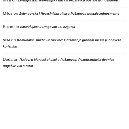
Zelengorska i Nevesinjska ulica u Požarevcu postale jednosmerne
Milos
on
Zelengorska i Nevesinjska ulica u Požarevcu postale jednosmerne
Bojan
on
Satarašijada u Dragovcu 16. avgusta
on
Sasa
Komunalne službe Požarevac: Održavanje grobnih mesta je obaveza
korisnika
Deda
on
Radovi u Moravskoj ulici u Požarevcu: Rekonstrukcija deonice
dugačke 700 metara