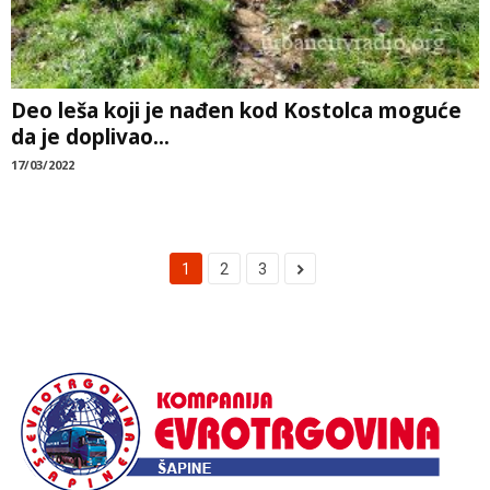
Deo leša koji je nađen kod Kostolca moguće
da je doplivao...
17/03/2022
1
2
3