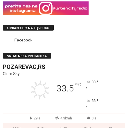
URBAN CITY NA FEJSBUKU
Facebook
VREMENSKA PROGNOZA
POZAREVAC,RS
Clear Sky
33.5
°
C
33.5
°
33.5
°
29%
4.3kmh
0%