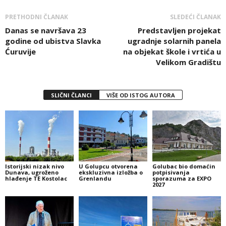
PRETHODNI ČLANAK
SLEDEĆI ČLANAK
Danas se navršava 23
Predstavljen projekat
godine od ubistva Slavka
ugradnje solarnih panela
Ćuruvije
na objekat škole i vrtića u
Velikom Gradištu
SLIČNI ČLANCI
VIŠE OD ISTOG AUTORA
Istorijski nizak nivo
U Golupcu otvorena
Golubac bio domaćin
Dunava, ugroženo
ekskluzivna izložba o
potpisivanja
hlađenje TE Kostolac
Grenlandu
sporazuma za EXPO
2027