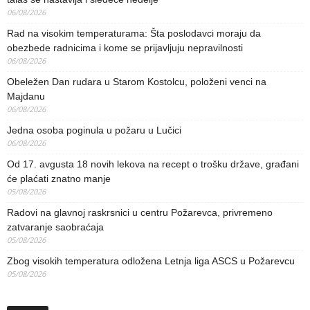
06/08/2026
Rad na visokim temperaturama: Šta poslodavci moraju da
obezbede radnicima i kome se prijavljuju nepravilnosti
06/08/2026
Obeležen Dan rudara u Starom Kostolcu, položeni venci na
Majdanu
06/08/2026
Jedna osoba poginula u požaru u Lučici
06/08/2026
Od 17. avgusta 18 novih lekova na recept o trošku države, građani
će plaćati znatno manje
05/08/2026
Radovi na glavnoj raskrsnici u centru Požarevca, privremeno
zatvaranje saobraćaja
05/08/2026
Zbog visokih temperatura odložena Letnja liga ASCS u Požarevcu
05/08/2026