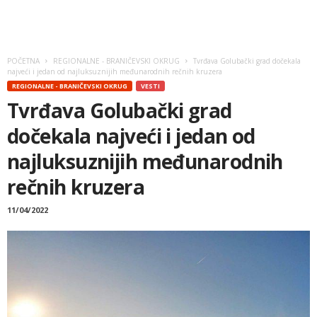
POČETNA
REGIONALNE - BRANIČEVSKI OKRUG
Tvrđava Golubački grad dočekala
najveći i jedan od najluksuznijih međunarodnih rečnih kruzera
REGIONALNE - BRANIČEVSKI OKRUG
VESTI
Tvrđava Golubački grad
dočekala najveći i jedan od
najluksuznijih međunarodnih
rečnih kruzera
11/04/2022