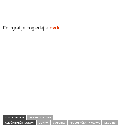
Fotografije pogledajte
ovde.
IZVOR/AUTOR
URBAN CITY,TGG
KLJUČNE REČI/TAGOVI
DUNAV
GOLUBAC
GOLUBAČKA TVRĐAVA
KRUZERI