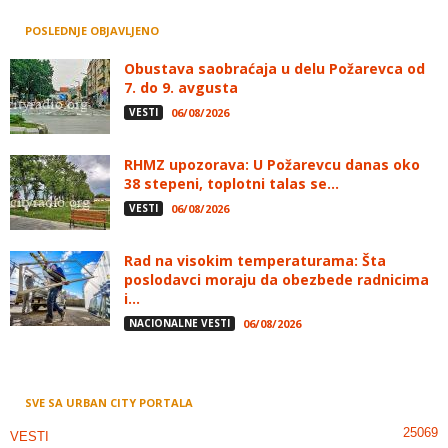
POSLEDNJE OBJAVLJENO
Obustava saobraćaja u delu Požarevca od
7. do 9. avgusta
VESTI
06/08/2026
RHMZ upozorava: U Požarevcu danas oko
38 stepeni, toplotni talas se...
VESTI
06/08/2026
Rad na visokim temperaturama: Šta
poslodavci moraju da obezbede radnicima
i...
NACIONALNE VESTI
06/08/2026
SVE SA URBAN CITY PORTALA
25069
VESTI