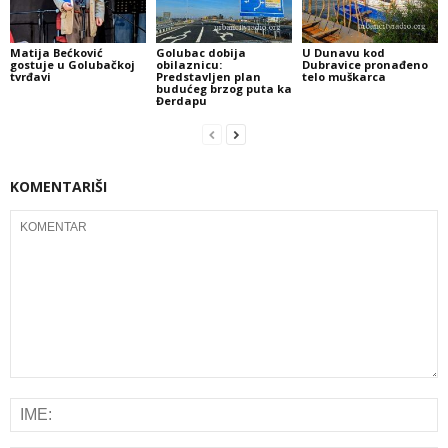
Matija Bećković
Golubac dobija
U Dunavu kod
gostuje u Golubačkoj
obilaznicu:
Dubravice pronađeno
tvrđavi
Predstavljen plan
telo muškarca
budućeg brzog puta ka
Đerdapu
KOMENTARIŠI