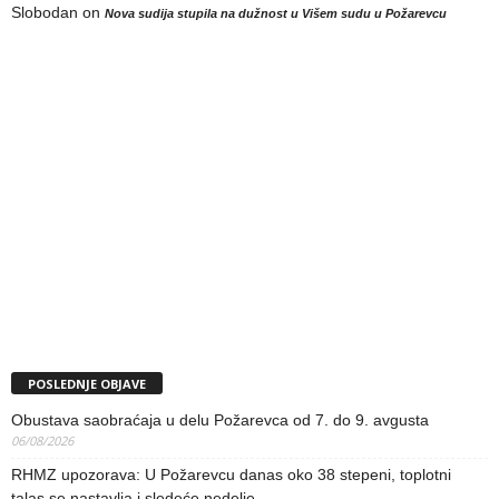
Slobodan
on
Nova sudija stupila na dužnost u Višem sudu u Požarevcu
POSLEDNJE OBJAVE
Obustava saobraćaja u delu Požarevca od 7. do 9. avgusta
06/08/2026
RHMZ upozorava: U Požarevcu danas oko 38 stepeni, toplotni
talas se nastavlja i sledeće nedelje