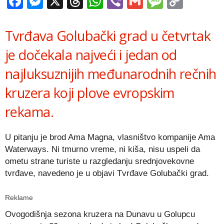
Facebook
Messenger
X
Threads
WhatsApp
Viber
Gmail
Messag
Copy
Link
Tvrđava Golubački grad u četvrtak
je dočekala najveći i jedan od
najluksuznijih međunarodnih rečnih
kruzera koji plove evropskim
rekama.
U pitanju je brod Ama Magna, vlasništvo kompanije Ama
Waterways. Ni tmurno vreme, ni kiša, nisu uspeli da
ometu strane turiste u razgledanju srednjovekovne
tvrđave, navedeno je u objavi Tvrđave Golubački grad.
Reklame
Ovogodišnja sezona kruzera na Dunavu u Golupcu