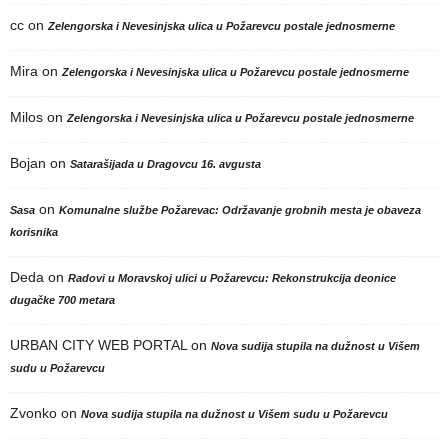
cc
on
Zelengorska i Nevesinjska ulica u Požarevcu postale jednosmerne
Mira
on
Zelengorska i Nevesinjska ulica u Požarevcu postale jednosmerne
Milos
on
Zelengorska i Nevesinjska ulica u Požarevcu postale jednosmerne
Bojan
on
Satarašijada u Dragovcu 16. avgusta
on
Sasa
Komunalne službe Požarevac: Održavanje grobnih mesta je obaveza
korisnika
Deda
on
Radovi u Moravskoj ulici u Požarevcu: Rekonstrukcija deonice
dugačke 700 metara
URBAN CITY WEB PORTAL
on
Nova sudija stupila na dužnost u Višem
sudu u Požarevcu
Zvonko
on
Nova sudija stupila na dužnost u Višem sudu u Požarevcu