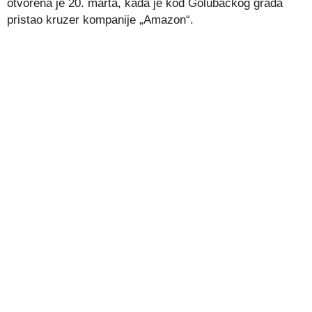
otvorena je 20. marta, kada je kod Golubačkog grada
pristao kruzer kompanije „Amazon“.