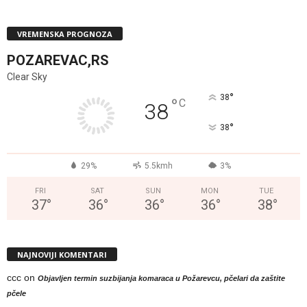
VREMENSKA PROGNOZA
POZAREVAC,RS
Clear Sky
°
38
°
C
38
°
38
29%
5.5kmh
3%
FRI
SAT
SUN
MON
TUE
37
°
36
°
36
°
36
°
38
°
NAJNOVIJI KOMENTARI
ccc
on
Objavljen termin suzbijanja komaraca u Požarevcu, pčelari da zaštite
pčele