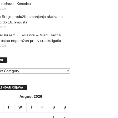
 rudara u Kostolcu
/2026
 Srbije produžila smanjenje akciza na
o do 16. avgusta
/2026
teljski remi u Svilajncu – Mladi Radnik
ostao neporažen protiv srpskoligaša
/2026
NI
I
LENDAR OBJAVA
August 2026
T
W
T
F
S
S
1
2