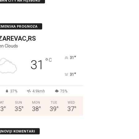
BAN CITY NA FEJSBUKU
EMENSKA PROGNOZA
ZAREVAC,RS
en Clouds
°
31
°
C
31
°
31
37%
4.9kmh
75%
AT
SUN
MON
TUE
WED
33
°
35
°
38
°
39
°
37
°
JNOVIJI KOMENTARI