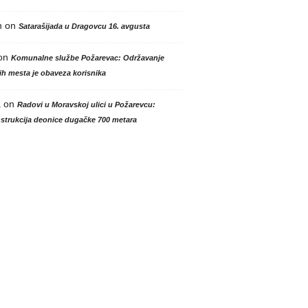
n
on
Satarašijada u Dragovcu 16. avgusta
on
Komunalne službe Požarevac: Održavanje
h mesta je obaveza korisnika
a
on
Radovi u Moravskoj ulici u Požarevcu:
strukcija deonice dugačke 700 metara