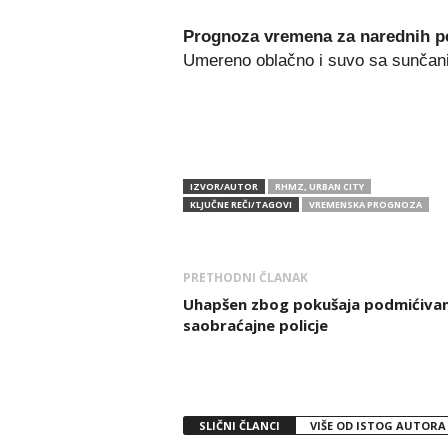
Prognoza vremena za narednih pet
Umereno oblačno i suvo sa sunčani
IZVOR/AUTOR
RHMZ, URBAN CITY
KLJUČNE REČI/TAGOVI
VREMENSKA PROGNOZA
PRETHODNI ČLANAK
Uhapšen zbog pokušaja podmićivan
saobraćajne policje
SLIČNI ČLANCI
VIŠE OD ISTOG AUTORA