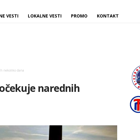
NE VESTI
LOKALNE VESTI
PROMO
KONTAKT
ih nekoliko dana
očekuje narednih