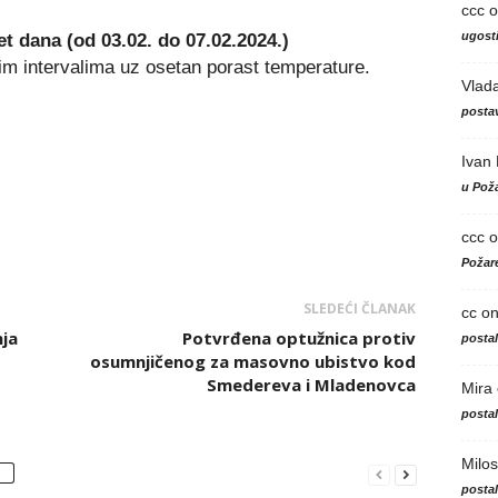
ccc
o
ugosti
 dana (od 03.02. do 07.02.2024.)
m intervalima uz osetan porast temperature.
Vlad
postav
Ivan
u Poža
ccc
o
Požare
SLEDEĆI ČLANAK
cc
o
ja
Potvrđena optužnica protiv
posta
osumnjičenog za masovno ubistvo kod
Smedereva i Mladenovca
Mira
posta
Milos
posta