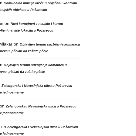
n
Komunalna milicija kreće u pojačanu kontrolu
teljskih objekata u Požarevcu
an
on
Novi kontejneri za staklo i karton
ljeni na više lokacija u Požarevcu
 Mlakar
on
Objavljen termin suzbijanja komaraca
revcu, pčelari da zaštite pčele
n
Objavljen termin suzbijanja komaraca u
vcu, pčelari da zaštite pčele
n
Zelengorska i Nevesinjska ulica u Požarevcu
le jednosmerne
on
Zelengorska i Nevesinjska ulica u Požarevcu
le jednosmerne
on
Zelengorska i Nevesinjska ulica u Požarevcu
le jednosmerne