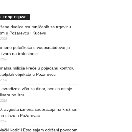
SLEDNJE OBJAVE
ena dvojica osumnjičenih za trgovinu
om u Požarevcu i Kučevu
/2026
remene poteškoće u vodosnabdevanju
kvara na trafostanici
/2026
alna milicija kreće u pojačanu kontrolu
iteljskih objekata u Požarevcu
/2026
evrodizela viša za dinar, benzin ostaje
inara po litru
/2026
0. avgusta izmena saobraćaja na kružnom
 na ulazu u Požarevac
/2026
lački kotlić i Etno sajam održani povodom