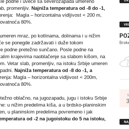
UR
sle podne i uveče sa severozapada umereno
ab, promenljiv.
Najniža temperatura od -8 do -1,
renja: Magla – horizontalna vidljivost < 200 m,
rovatnoća 80%.
VR
PO
i umeren mraz, po kotlinama, dolinama i u nižim
će se ponegde zadržavati i duže tokom
Brok
re podne pretežno sunčano. Posle podne na
stalim krajevima naoblačenje sa slabom kišom, na
. Vetar slab, promenljiv, na istoku Srbije umeren
apadni.
Najniža temperatura od -8 do -1, a
renja: Magla – horizontalna vidljivost < 200m,
rovatnoća 80%.
S
ežno oblačno, na jugozapadu, jugu i istoku Srbije
e: u nižim predelima kiša, a u brdsko-planinskim
ren, u planinskim predelima povremeno i jak
emperatura od -2 na jugoistoku do 5 na istoku,
NA