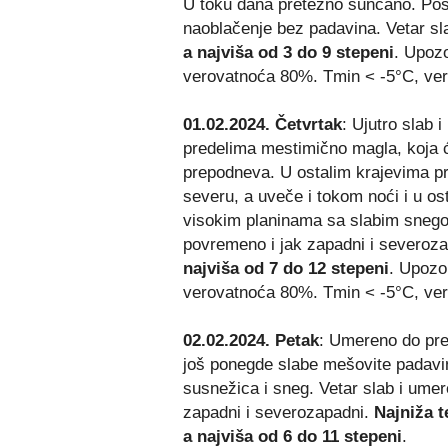
U toku dana pretežno sunčano. Po
naoblačenje bez padavina. Vetar sl
a najviša od 3 do 9 stepeni
. Upozo
verovatnoća 80%. Tmin < -5°C, ve
01.02.2024. Četvrtak
: Ujutro slab 
predelima mestimično magla, koja 
prepodneva. U ostalim krajevima p
severu, a uveče i tokom noći i u o
visokim planinama sa slabim snegom
povremeno i jak zapadni i severoz
najviša od 7 do 12 stepeni
. Upozo
verovatnoća 80%. Tmin < -5°C, ve
02.02.2024. Petak
: Umereno do pret
još ponegde slabe mešovite padavin
susnežica i sneg. Vetar slab i ume
zapadni i severozapadni.
Najniža t
a najviša od 6 do 11 stepeni
.