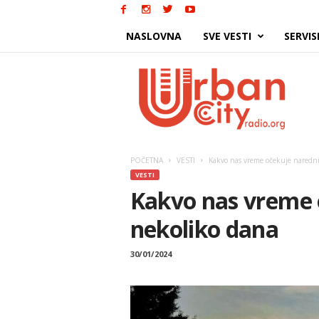
NASLOVNA
SVE VESTI
SERVIS
Urban
City
POČETNA
VESTI
Kakvo nas vreme očekuje naredn
VESTI
Kakvo nas vreme 
nekoliko dana
30/01/2024