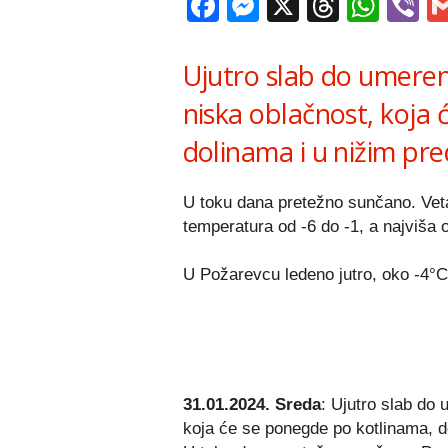
Facebook
Messenger
X
Thread
Wha
V
Ujutro slab do umeren
niska oblačnost, koja
dolinama i u nižim pr
U toku dana pretežno sunčano. Veta
temperatura od -6 do -1, a najviša 
U Požarevcu ledeno jutro, oko -4°
31.01.2024. Sreda
: Ujutro slab do
koja će se ponegde po kotlinama, d