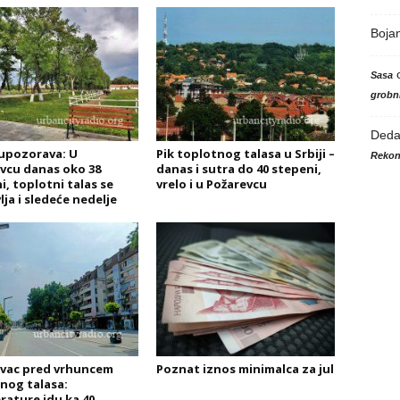
Boja
Sasa
grobni
Ded
upozorava: U
Pik toplotnog talasa u Srbiji –
Rekon
vcu danas oko 38
danas i sutra do 40 stepeni,
i, toplotni talas se
vrelo i u Požarevcu
lja i sledeće nedelje
vac pred vrhuncem
Poznat iznos minimalca za jul
nog talasa:
ature idu ka 40