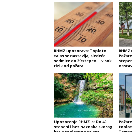
RHMZ upozorava: Toplotni
RHMZ 
talas se nastavlja, sledeće
Požare
sedmice do 39 stepeni – visok
stepen
rizik od požara
nastav
Upozorenje RHMZ-a: Do 40
Požare
stepeni i bez naznaka skorog
toplot
kraja toplotnog talasa
Temper