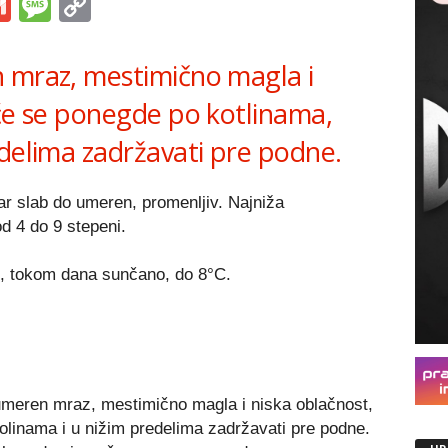
s
tsApp
iber
Gmail
Message
Copy
Link
 mraz, mestimično magla i
 će se ponegde po kotlinama,
edelima zadržavati pre podne.
r slab do umeren, promenljiv. Najniža
od 4 do 9 stepeni.
C, tokom dana sunčano, do 8°C.
 umeren mraz, mestimično magla i niska oblačnost,
olinama i u nižim predelima zadržavati pre podne.