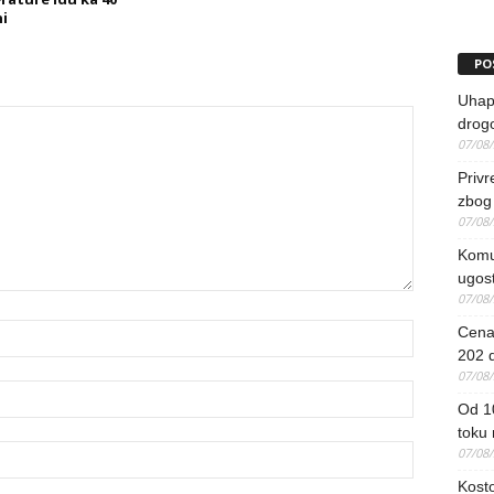
i
PO
Uhapš
drog
07/08
Priv
zbog 
07/08
Komun
ugost
07/08
Cena 
202 d
07/08
Od 1
toku
07/08
Kosto