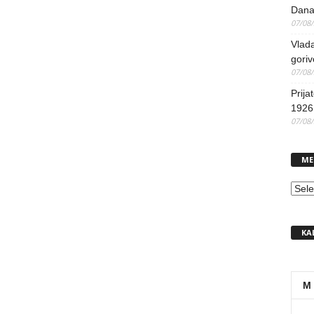
Dana
07/08
Vlada
goriv
07/08
Prija
1926 
07/08
ME
MEN
KA
M