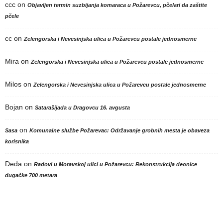
ccc
on
Objavljen termin suzbijanja komaraca u Požarevcu, pčelari da zaštite
pčele
cc
on
Zelengorska i Nevesinjska ulica u Požarevcu postale jednosmerne
Mira
on
Zelengorska i Nevesinjska ulica u Požarevcu postale jednosmerne
Milos
on
Zelengorska i Nevesinjska ulica u Požarevcu postale jednosmerne
Bojan
on
Satarašijada u Dragovcu 16. avgusta
on
Sasa
Komunalne službe Požarevac: Održavanje grobnih mesta je obaveza
korisnika
Deda
on
Radovi u Moravskoj ulici u Požarevcu: Rekonstrukcija deonice
dugačke 700 metara