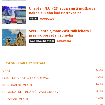
Uhapšen N.U. (26) zbog smrti muškarca
nakon sukoba kod Petrovca na...
VESTI
09/08/2026
Sveti Pantelejmon: Zaštitnik lekara i
praznik posvećen zdravlju
NACIONALNE VESTI
09/08/2026
SVE SA URBAN CITY PORTALA
25083
VESTI
7703
LOKALNE VESTI // POŽAREVAC
6713
NACIONALNE VESTI
3313
REGIONALNE - BRANIČEVSKI OKRUG
1788
SERVISNE VESTI