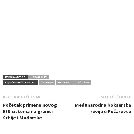
IZVOR/AUTOR
URBAN CITY
KLJUČNE REČI/TAGOVI
GALERIJA
GOLUBAC
IZČOŽBA
PRETHODNI ČLANAK
SLEDEĆI ČLANAK
Početak primene novog
Međunarodna bokserska
EES sistema na granici
revija u Požarevcu
Srbije i Mađarske