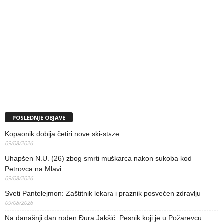
POSLEDNJE OBJAVE
Kopaonik dobija četiri nove ski-staze
09/08/2026
Uhapšen N.U. (26) zbog smrti muškarca nakon sukoba kod
Petrovca na Mlavi
09/08/2026
Sveti Pantelejmon: Zaštitnik lekara i praznik posvećen zdravlju
09/08/2026
Na današnji dan rođen Đura Jakšić: Pesnik koji je u Požarevcu