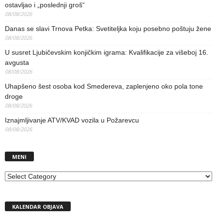
ostavljao i „poslednji groš“
08/08/2026
Danas se slavi Trnova Petka: Svetiteljka koju posebno poštuju žene
08/08/2026
U susret Ljubičevskim konjičkim igrama: Kvalifikacije za višeboj 16.
avgusta
08/08/2026
Uhapšeno šest osoba kod Smedereva, zaplenjeno oko pola tone
droge
08/08/2026
Iznajmljivanje ATV/KVAD vozila u Požarevcu
08/08/2026
MENI
MENI
KALENDAR OBJAVA