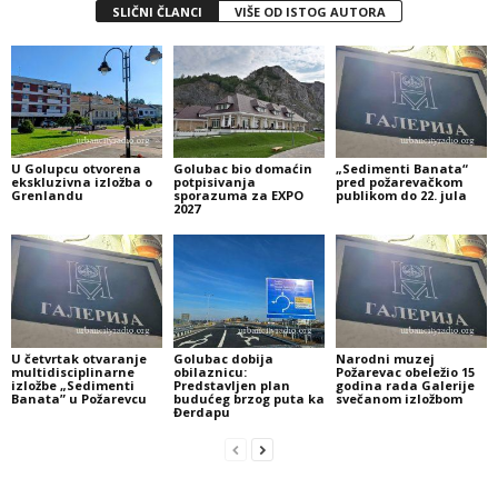
SLIČNI ČLANCI
VIŠE OD ISTOG AUTORA
U Golupcu otvorena
Golubac bio domaćin
„Sedimenti Banata“
ekskluzivna izložba o
potpisivanja
pred požarevačkom
Grenlandu
sporazuma za EXPO
publikom do 22. jula
2027
U četvrtak otvaranje
Golubac dobija
Narodni muzej
multidisciplinarne
obilaznicu:
Požarevac obeležio 15
izložbe „Sedimenti
Predstavljen plan
godina rada Galerije
Banata” u Požarevcu
budućeg brzog puta ka
svečanom izložbom
Đerdapu