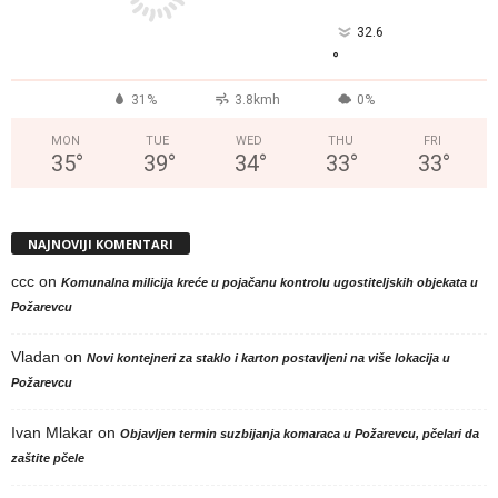
32.6
°
31%
3.8kmh
0%
MON
TUE
WED
THU
FRI
35
°
39
°
34
°
33
°
33
°
NAJNOVIJI KOMENTARI
ccc
on
Komunalna milicija kreće u pojačanu kontrolu ugostiteljskih objekata u
Požarevcu
Vladan
on
Novi kontejneri za staklo i karton postavljeni na više lokacija u
Požarevcu
Ivan Mlakar
on
Objavljen termin suzbijanja komaraca u Požarevcu, pčelari da
zaštite pčele