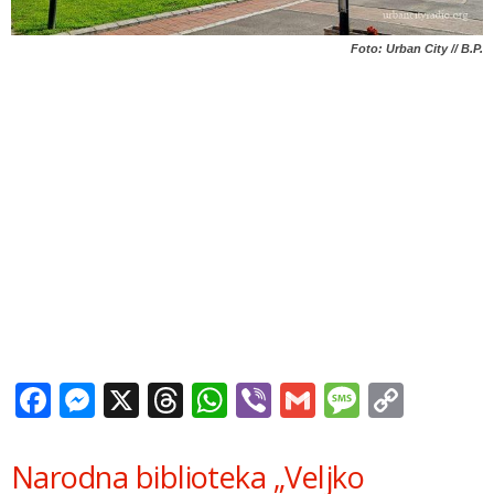
Foto: Urban City // B.P.
Facebook
Messenger
X
Threads
WhatsApp
Viber
Gmail
Messag
Copy
Link
Narodna biblioteka „Veljko