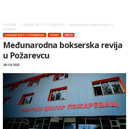
POČETNA
LOKALNE VESTI // POŽAREVAC
Međunarodna bokserska revija u
Požarevcu
LOKALNE VESTI // POŽAREVAC
SPORT
VESTI
Međunarodna bokserska revija
u Požarevcu
28/10/2025