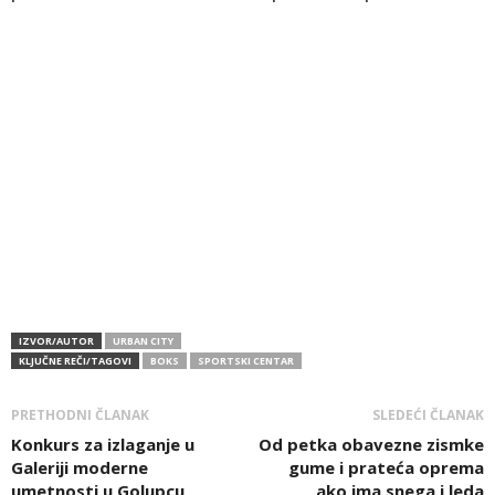
IZVOR/AUTOR
URBAN CITY
KLJUČNE REČI/TAGOVI
BOKS
SPORTSKI CENTAR
PRETHODNI ČLANAK
SLEDEĆI ČLANAK
Konkurs za izlaganje u
Od petka obavezne zismke
Galeriji moderne
gume i prateća oprema
umetnosti u Golupcu
ako ima snega i leda