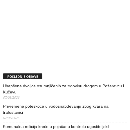
POSLEDNJE OBJAVE
Uhapšena dvojica osumnjičenih za trgovinu drogom u Požarevcu i
Kučevu
07/08/2026
Privremene poteškoće u vodosnabdevanju zbog kvara na
trafostanici
07/08/2026
Komunalna milicija kreće u pojačanu kontrolu ugostiteljskih