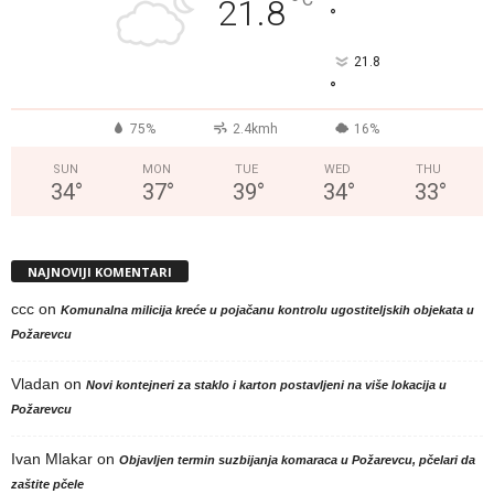
°
21.8
°
21.8
°
75%
2.4kmh
16%
SUN
MON
TUE
WED
THU
34
°
37
°
39
°
34
°
33
°
NAJNOVIJI KOMENTARI
ccc
on
Komunalna milicija kreće u pojačanu kontrolu ugostiteljskih objekata u
Požarevcu
Vladan
on
Novi kontejneri za staklo i karton postavljeni na više lokacija u
Požarevcu
Ivan Mlakar
on
Objavljen termin suzbijanja komaraca u Požarevcu, pčelari da
zaštite pčele