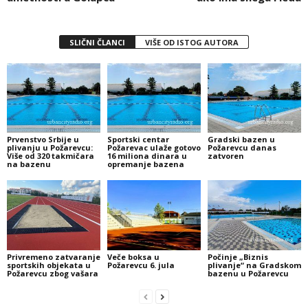
SLIČNI ČLANCI
VIŠE OD ISTOG AUTORA
Prvenstvo Srbije u
Sportski centar
Gradski bazen u
plivanju u Požarevcu:
Požarevac ulaže gotovo
Požarevcu danas
Više od 320 takmičara
16 miliona dinara u
zatvoren
na bazenu
opremanje bazena
Privremeno zatvaranje
Veče boksa u
Počinje „Biznis
sportskih objekata u
Požarevcu 6. jula
plivanje“ na Gradskom
Požarevcu zbog vašara
bazenu u Požarevcu