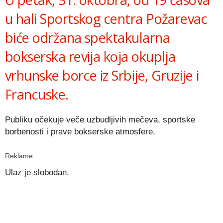
u hali Sportskog centra Požarevac
biće održana spektakularna
bokserska revija koja okuplja
vrhunske borce iz Srbije, Gruzije i
Francuske.
Publiku očekuje veče uzbudljivih mečeva, sportske
borbenosti i prave bokserske atmosfere.
Reklame
Ulaz je slobodan.