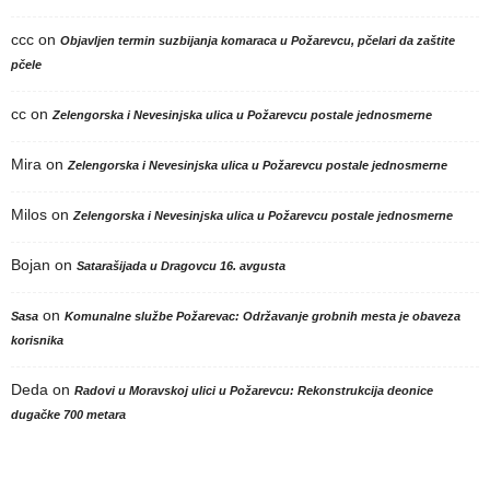
ccc
on
Objavljen termin suzbijanja komaraca u Požarevcu, pčelari da zaštite
pčele
cc
on
Zelengorska i Nevesinjska ulica u Požarevcu postale jednosmerne
Mira
on
Zelengorska i Nevesinjska ulica u Požarevcu postale jednosmerne
Milos
on
Zelengorska i Nevesinjska ulica u Požarevcu postale jednosmerne
Bojan
on
Satarašijada u Dragovcu 16. avgusta
on
Sasa
Komunalne službe Požarevac: Održavanje grobnih mesta je obaveza
korisnika
Deda
on
Radovi u Moravskoj ulici u Požarevcu: Rekonstrukcija deonice
dugačke 700 metara