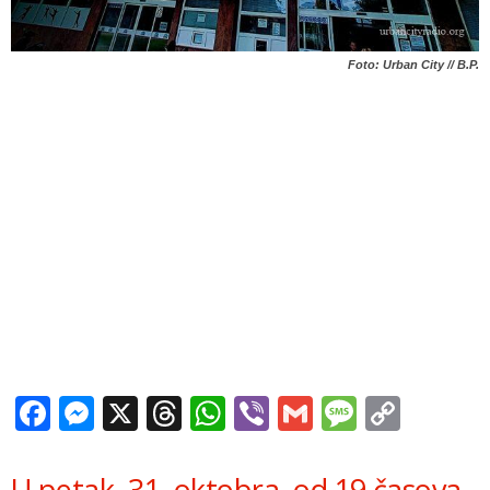
Foto: Urban City // B.P.
Facebook
Messenger
X
Threads
WhatsApp
Viber
Gmail
Messag
Copy
Link
U petak, 31. oktobra, od 19 časova