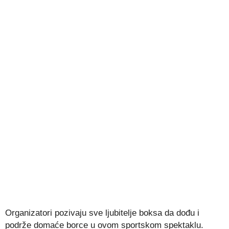
Organizatori pozivaju sve ljubitelje boksa da dođu i
podrže domaće borce u ovom sportskom spektaklu.