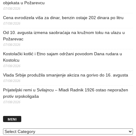
objekata u Požarevcu
07/08/2026
Cena evrodizela viša za dinar, benzin ostaje 202 dinara po litru
07/08/2026
Od 10. avgusta izmena saobraćaja na kružnom toku na ulazu u
Požarevac
07/08/2026
Kostolački kotlić i Etno sajam održani povodom Dana rudara u
Kostolcu
07/08/2026
Vlada Srbije produžila smanjenje akciza na gorivo do 16. avgusta
07/08/2026
Prijateljski remi u Svilajncu – Mladi Radnik 1926 ostao neporažen
protiv srpskoligaša
07/08/2026
MENI
MENI