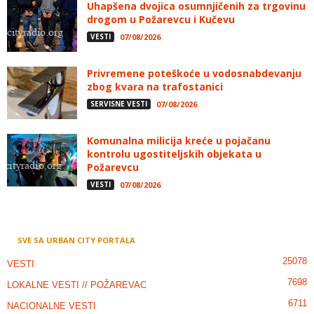
Uhapšena dvojica osumnjičenih za trgovinu
drogom u Požarevcu i Kučevu
VESTI
07/08/2026
Privremene poteškoće u vodosnabdevanju
zbog kvara na trafostanici
SERVISNE VESTI
07/08/2026
Komunalna milicija kreće u pojačanu
kontrolu ugostiteljskih objekata u
Požarevcu
VESTI
07/08/2026
SVE SA URBAN CITY PORTALA
25078
VESTI
7698
LOKALNE VESTI // POŽAREVAC
6711
NACIONALNE VESTI