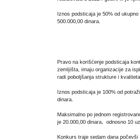
Iznos podsticaja je 50% od ukupno 
500.000,00 dinara.
Pravo na korišćenje podsticaja kont
zemljišta, imaju organizacije za is
radi poboljšanja strukture i kvalitet
Iznos podsticaja je 100% od potraž
dinara.
Maksimalno po jednom registrovano
je 20.000,00 dinara, odnosno 10 uze
Konkurs traje sedam dana počevši o