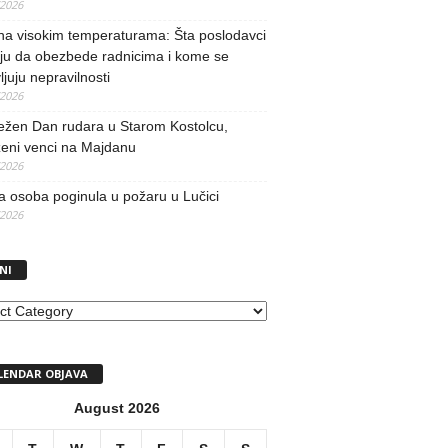
/2026
na visokim temperaturama: Šta poslodavci
ju da obezbede radnicima i kome se
vljuju nepravilnosti
/2026
ežen Dan rudara u Starom Kostolcu,
ženi venci na Majdanu
/2026
 osoba poginula u požaru u Lučici
/2026
NI
I
LENDAR OBJAVA
August 2026