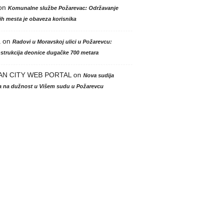
on
Komunalne službe Požarevac: Održavanje
h mesta je obaveza korisnika
a
on
Radovi u Moravskoj ulici u Požarevcu:
strukcija deonice dugačke 700 metara
AN CITY WEB PORTAL
on
Nova sudija
la na dužnost u Višem sudu u Požarevcu