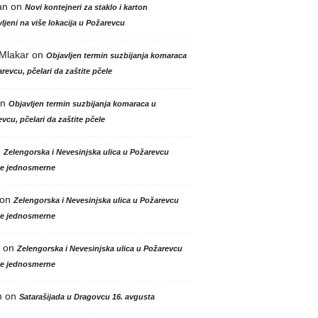
an
on
Novi kontejneri za staklo i karton
ljeni na više lokacija u Požarevcu
 Mlakar
on
Objavljen termin suzbijanja komaraca
revcu, pčelari da zaštite pčele
n
Objavljen termin suzbijanja komaraca u
vcu, pčelari da zaštite pčele
n
Zelengorska i Nevesinjska ulica u Požarevcu
le jednosmerne
on
Zelengorska i Nevesinjska ulica u Požarevcu
le jednosmerne
on
Zelengorska i Nevesinjska ulica u Požarevcu
le jednosmerne
n
on
Satarašijada u Dragovcu 16. avgusta