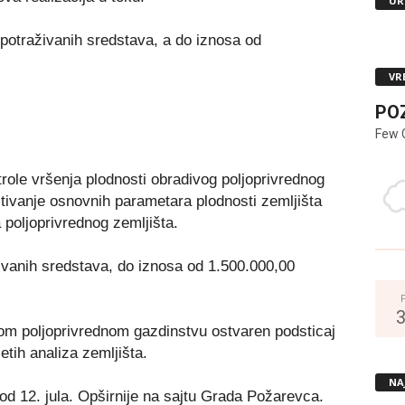
UR
potraživanih sredstava, a do iznosa od
VR
PO
Few 
role vršenja plodnosti obradivog poljoprivrednog
pitivanje osnovnih parametara plodnosti zemljišta
a poljoprivrednog zemljišta.
ivanih sredstava, do iznosa od 1.500.000,00
m poljoprivrednom gazdinstvu ostvaren podsticaj
tih analiza zemljišta.
NA
d 12. jula. Opširnije na sajtu Grada Požarevca.