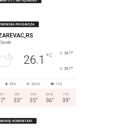
BAN CITY NA FEJSBUKU
EMENSKA PROGNOZA
ZAREVAC,RS
Clouds
°
26.1
°
C
26.1
°
26.1
58%
3kmh
19%
FRI
SAT
SUN
MON
TUE
37
°
33
°
35
°
36
°
39
°
JNOVIJI KOMENTARI