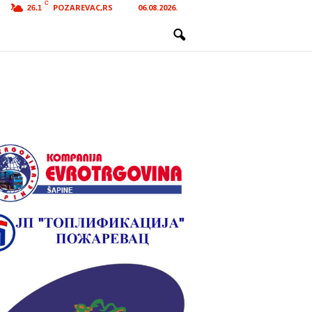
C
POZAREVAC,RS
06.08.2026.
26.1