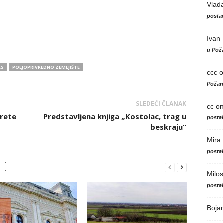
Vlad
postav
Ivan
u Poža
RS
POLJOPRIVREDNO ZEMLJIŠTE
ccc
o
Požare
SLEDEĆI ČLANAK
cc
o
arete
Predstavljena knjiga „Kostolac, trag u
posta
beskraju“
Mira
posta
Milos
posta
Boja