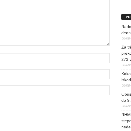
PO
Rado
deoni
06/08
Za tr
preko
273 
06/08
Kako 
iskori
06/08
Obus
do 9.
06/08
RHMZ
stepe
nedel