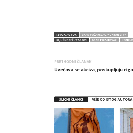
IZVOR/AUTOR
GRAD POŽAREVAC // URBAN CITY
KLJUČNE REČI/TAGOVI
GRAD POZAREVAC
KONKU
PRETHODNI ČLANAK
Uvećava se akciza, poskupljuju cig
SLIČNI ČLANCI
VIŠE OD ISTOG AUTORA