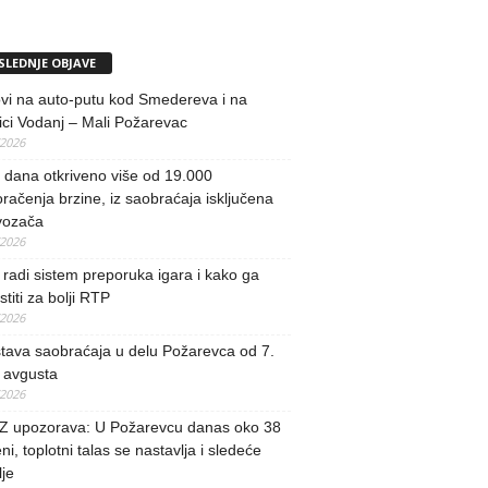
SLEDNJE OBJAVE
vi na auto-putu kod Smedereva i na
ci Vodanj – Mali Požarevac
/2026
i dana otkriveno više od 19.000
račenja brzine, iz saobraćaja isključena
vozača
/2026
radi sistem preporuka igara i kako ga
stiti za bolji RTP
/2026
tava saobraćaja u delu Požarevca od 7.
 avgusta
/2026
 upozorava: U Požarevcu danas oko 38
ni, toplotni talas se nastavlja i sledeće
je