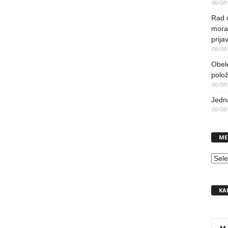
06/08
Rad 
mora
prija
06/08
Obel
polo
06/08
Jedna
06/08
ME
MEN
KA