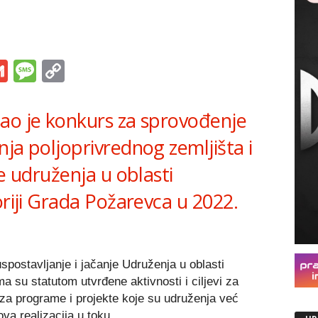
s
tsApp
iber
Gmail
Message
Copy
Link
ao je konkurs za sprovođenje
ja poljoprivrednog zemljišta i
je udruženja u oblasti
oriji Grada Požarevca u 2022.
spostavljanje i jačanje Udruženja u oblasti
a su statutom utvrđene aktivnosti i ciljevi za
j za programe i projekte koje su udruženja već
hova realizacija u toku.