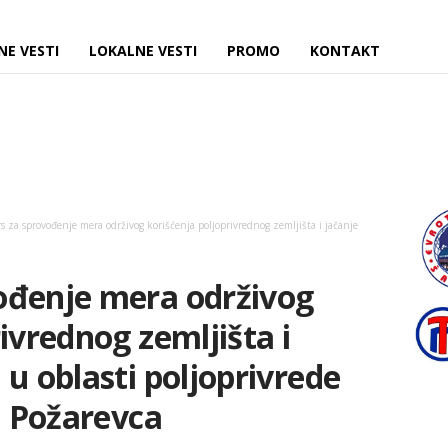
NE VESTI
LOKALNE VESTI
PROMO
KONTAKT
 za sprovođenje mera održivog korišćenja poljoprivrednog zemljišta i jačanje
ođenje mera održivog
ivrednog zemljišta i
 u oblasti poljoprivrede
a Požarevca