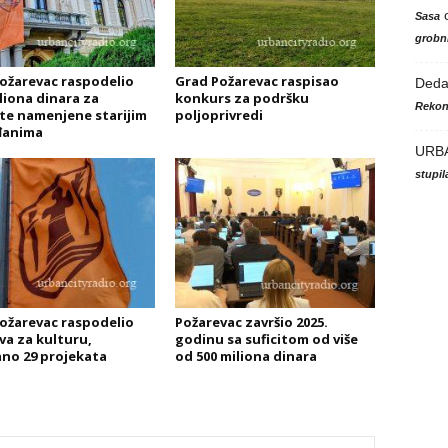
Sasa
grobni
ožarevac raspodelio
Grad Požarevac raspisao
Ded
iliona dinara za
konkurs za podršku
Rekon
te namenjene starijim
poljoprivredi
đanima
URB
stupi
ožarevac raspodelio
Požarevac završio 2025.
va za kulturu,
godinu sa suficitom od više
no 29 projekata
od 500 miliona dinara