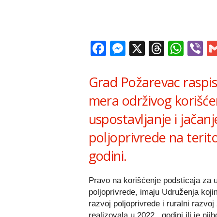
Facebook
Messenger
X
Thread
Wha
V
Grad Požarevac raspis
mera održivog korišćen
uspostavljanje i jačan
poljoprivrede na terit
godini.
Pravo na korišćenje podsticaja za u
poljoprivrede, imaju Udruženja kojim
razvoj poljoprivrede i ruralni razvo
realizovala u 2022 . godini ili je nji