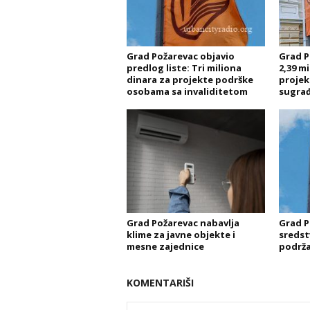
Grad Požarevac objavio
Grad P
predlog liste: Tri miliona
2,39 m
dinara za projekte podrške
projek
osobama sa invaliditetom
sugra
Grad Požarevac nabavlja
Grad P
klime za javne objekte i
sredst
mesne zajednice
podrža
KOMENTARIŠI