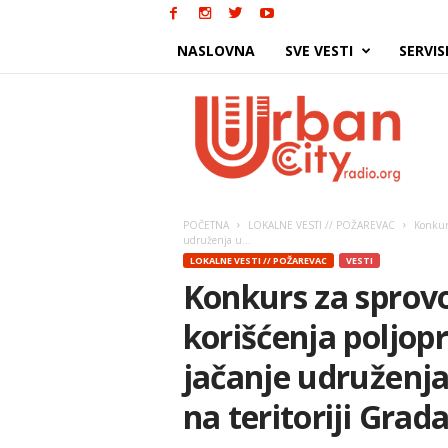
NASLOVNA
SVE VESTI
SERVIS
Urban
City
POČETNA
LOKALNE VESTI // POŽAREVAC
Konkurs
udruženja u...
LOKALNE VESTI // POŽAREVAC
VESTI
Konkurs za sprov
korišćenja poljopr
jačanje udruženja
na teritoriji Grad