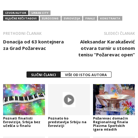
IZVOR/AUTOR
URBAN CITY
KLJUČNE REČI/TAGOVI
EUROSONG
EVROVIZIJA
FINALE
KONSTRAKTA
PRETHODNI ČLANAK
SLEDEĆI ČLANAK
Donacija od 63 kontejnera
Aleksandar Karakašević
za Grad Požarevac
otvara turnir u stonom
tenisu “Požarevac open”
SLIČNI ČLANCI
VIŠE OD ISTOG AUTORA
Poznati finalisti
Poznato ko
Požarevac domaćin
Evrovizije, Srbija bez
predstavlja Srbiju na
Regionalnog finala
učešća u finalu
Evroviziji
Plazma Sportskih
igara mladih