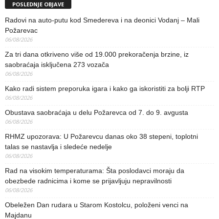
POSLEDNJE OBJAVE
Radovi na auto-putu kod Smedereva i na deonici Vodanj – Mali
Požarevac
06/08/2026
Za tri dana otkriveno više od 19.000 prekoračenja brzine, iz
saobraćaja isključena 273 vozača
06/08/2026
Kako radi sistem preporuka igara i kako ga iskoristiti za bolji RTP
06/08/2026
Obustava saobraćaja u delu Požarevca od 7. do 9. avgusta
06/08/2026
RHMZ upozorava: U Požarevcu danas oko 38 stepeni, toplotni
talas se nastavlja i sledeće nedelje
06/08/2026
Rad na visokim temperaturama: Šta poslodavci moraju da
obezbede radnicima i kome se prijavljuju nepravilnosti
06/08/2026
Obeležen Dan rudara u Starom Kostolcu, položeni venci na
Majdanu