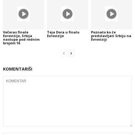
Večeras finale
Teja Dora u finalu
Poznato ko će
Evrovizije, Srbija
Evrovizije
predstavljati Srbiju na
nastupa pod rednim
Evroviziji
brojem 16
KOMENTARIŠI