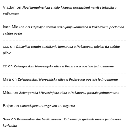
Vladan
on
Novi kontejneri za staklo i karton postavljeni na više lokacija u
Požarevcu
Ivan Mlakar
on
Objavljen termin suzbijanja komaraca u Požarevcu, pčelari da
zaštite pčele
ccc
on
Objavljen termin suzbijanja komaraca u Požarevcu, pčelari da zaštite
pčele
cc
on
Zelengorska i Nevesinjska ulica u Požarevcu postale jednosmerne
Mira
on
Zelengorska i Nevesinjska ulica u Požarevcu postale jednosmerne
Milos
on
Zelengorska i Nevesinjska ulica u Požarevcu postale jednosmerne
Bojan
on
Satarašijada u Dragovcu 16. avgusta
on
Sasa
Komunalne službe Požarevac: Održavanje grobnih mesta je obaveza
korisnika