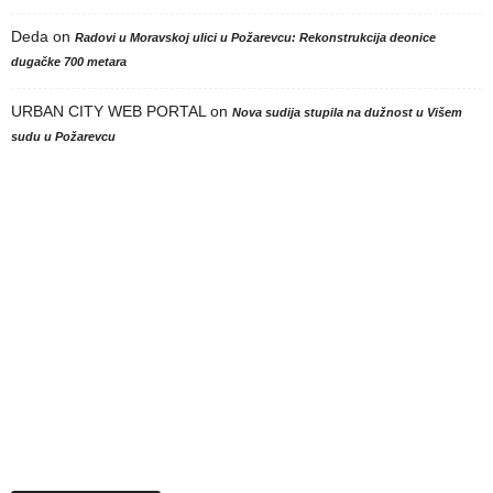
Deda
on
Radovi u Moravskoj ulici u Požarevcu: Rekonstrukcija deonice
dugačke 700 metara
URBAN CITY WEB PORTAL
on
Nova sudija stupila na dužnost u Višem
sudu u Požarevcu