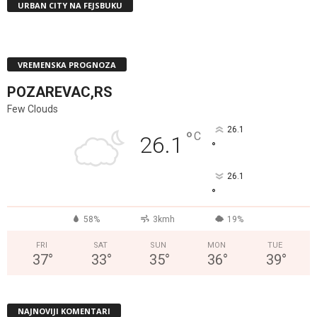
URBAN CITY NA FEJSBUKU
VREMENSKA PROGNOZA
POZAREVAC,RS
Few Clouds
26.1
°
C
26.1
°
26.1
°
58%
3kmh
19%
FRI
SAT
SUN
MON
TUE
37
°
33
°
35
°
36
°
39
°
NAJNOVIJI KOMENTARI