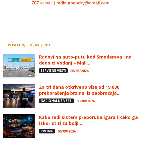
707 e-mail | radiourbancity@gmail.com
POSLEDNJE OBJAVLJENO
Radovi na auto-putu kod Smedereva i na
deonici Vodanj – Mali...
SERVISNE VESTI
06/08/2026
Za tri dana otkriveno više od 19.000
prekoračenja brzine, iz saobraćaja...
NACIONALNE VESTI
06/08/2026
Kako radi sistem preporuka igara i kako ga
iskoristiti za bolji...
PROMO
06/08/2026