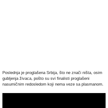
Poslednja je proglašena Srbija, što ne znači ništa, osim
gubljenja živaca, pošto su svi finalisti proglašeni
nasumičnim redosledom koji nema veze sa plasmanom.