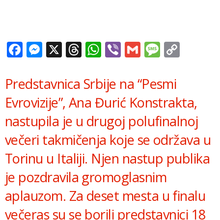
Facebook
Messenger
X
Threads
WhatsApp
Viber
Gmail
Messag
Copy
Link
Predstavnica Srbije na “Pesmi
Evrovizije”, Ana Đurić Konstrakta,
nastupila je u drugoj polufinalnoj
večeri takmičenja koje se održava u
Torinu u Italiji. Njen nastup publika
je pozdravila gromoglasnim
aplauzom. Za deset mesta u finalu
večeras su se borili predstavnici 18