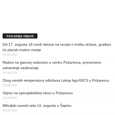
POSLEDNJE OBJAVE
Od 17. avgusta 18 novih lekova na recept o trošku države, građani
će plaćati znatno manje
05/08/2026
Radovi na glavnoj raskrsnici u centru Požarevca, privremeno
zatvaranje saobraćaja
05/08/2026
Zbog visokih temperatura odložena Letnja liga ASCS u Požarevcu
05/08/2026
Vojnici na specijalističkoj obuci u Požarevcu
05/08/2026
Miholjski susreti sela 14. avgusta u Šapinu
05/08/2026