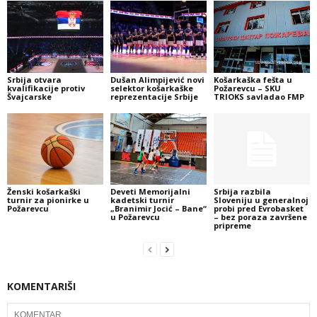
Srbija otvara
Dušan Alimpijević novi
Košarkaška fešta u
kvalifikacije protiv
selektor košarkaške
Požarevcu – SKU
Švajcarske
reprezentacije Srbije
TRIOKS savladao FMP
Ženski košarkaški
Deveti Memorijalni
Srbija razbila
turnir za pionirke u
kadetski turnir
Sloveniju u generalnoj
Požarevcu
„Branimir Jocić – Bane“
probi pred Evrobasket
u Požarevcu
– bez poraza završene
pripreme
KOMENTARIŠI