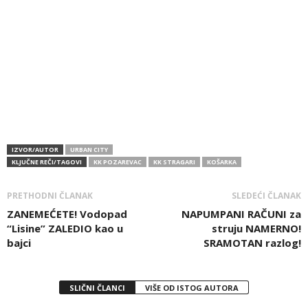
IZVOR/AUTOR
URBAN CITY
KLJUČNE REČI/TAGOVI
KK POZAREVAC
KK STRAGARI
KOŠARKA
PRETHODNI ČLANAK
SLEDEĆI ČLANAK
ZANEMEĆETE! Vodopad
NAPUMPANI RAČUNI za
“Lisine” ZALEDIO kao u
struju NAMERNO!
bajci
SRAMOTAN razlog!
SLIČNI ČLANCI
VIŠE OD ISTOG AUTORA