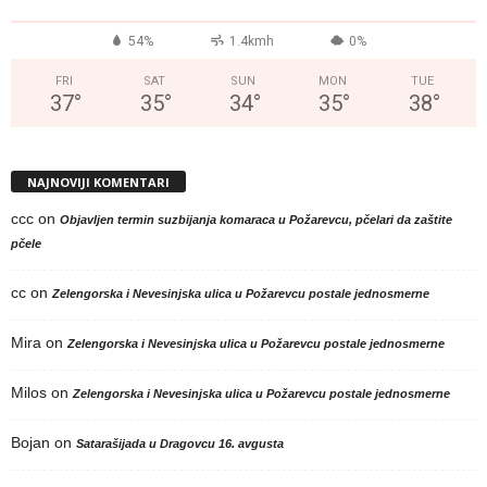
°
54%
1.4kmh
0%
FRI
SAT
SUN
MON
TUE
37
°
35
°
34
°
35
°
38
°
NAJNOVIJI KOMENTARI
ccc
on
Objavljen termin suzbijanja komaraca u Požarevcu, pčelari da zaštite
pčele
cc
on
Zelengorska i Nevesinjska ulica u Požarevcu postale jednosmerne
Mira
on
Zelengorska i Nevesinjska ulica u Požarevcu postale jednosmerne
Milos
on
Zelengorska i Nevesinjska ulica u Požarevcu postale jednosmerne
Bojan
on
Satarašijada u Dragovcu 16. avgusta