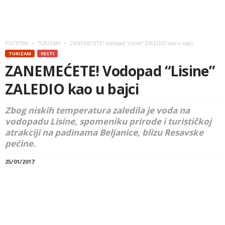
POČETNA
TURIZAM
ZANEMEĆETE! Vodopad “Lisine” ZALEDIO kao u bajci
TURIZAM
VESTI
ZANEMEĆETE! Vodopad “Lisine”
ZALEDIO kao u bajci
Zbog niskih temperatura zaledila je voda na
vodopadu Lisine, spomeniku prirode i turističkoj
atrakciji na padinama Beljanice, blizu Resavske
pećine.
25/01/2017