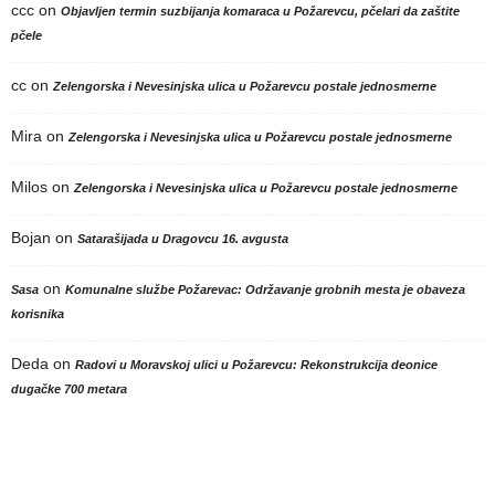
ccc
on
Objavljen termin suzbijanja komaraca u Požarevcu, pčelari da zaštite
pčele
cc
on
Zelengorska i Nevesinjska ulica u Požarevcu postale jednosmerne
Mira
on
Zelengorska i Nevesinjska ulica u Požarevcu postale jednosmerne
Milos
on
Zelengorska i Nevesinjska ulica u Požarevcu postale jednosmerne
Bojan
on
Satarašijada u Dragovcu 16. avgusta
on
Sasa
Komunalne službe Požarevac: Održavanje grobnih mesta je obaveza
korisnika
Deda
on
Radovi u Moravskoj ulici u Požarevcu: Rekonstrukcija deonice
dugačke 700 metara