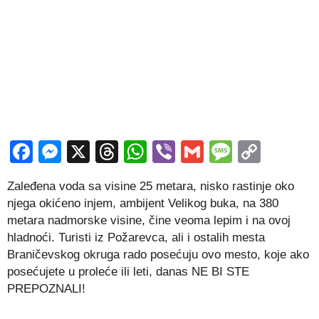
Facebook
Messenger
X
Threads
WhatsApp
Viber
Gmail
Messag
Copy
Link
Zaleđena voda sa visine 25 metara, nisko rastinje oko
njega okićeno injem, ambijent Velikog buka, na 380
metara nadmorske visine, čine veoma lepim i na ovoj
hladnoći. Turisti iz Požarevca, ali i ostalih mesta
Braničevskog okruga rado posećuju ovo mesto, koje ako
posećujete u proleće ili leti, danas NE BI STE
PREPOZNALI!