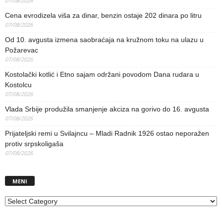
07/08/2026
Cena evrodizela viša za dinar, benzin ostaje 202 dinara po litru
07/08/2026
Od 10. avgusta izmena saobraćaja na kružnom toku na ulazu u
Požarevac
07/08/2026
Kostolački kotlić i Etno sajam održani povodom Dana rudara u
Kostolcu
07/08/2026
Vlada Srbije produžila smanjenje akciza na gorivo do 16. avgusta
07/08/2026
Prijateljski remi u Svilajncu – Mladi Radnik 1926 ostao neporažen
protiv srpskoligaša
07/08/2026
MENI
MENI