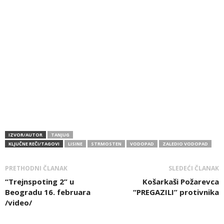
IZVOR/AUTOR
TANJUG
KLJUČNE REČI/TAGOVI
LISINE
STRMOSTEN
VODOPAD
ZALEDIO VODOPAD
PRETHODNI ČLANAK
SLEDEĆI ČLANAK
“Trejnspoting 2” u
Košarkaši Požarevca
Beogradu 16. februara
“PREGAZILI” protivnika
/video/