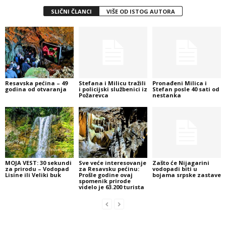
SLIČNI ČLANCI
VIŠE OD ISTOG AUTORA
Resavska pećina – 49
Stefana i Milicu tražili
Pronađeni Milica i
godina od otvaranja
i policijski službenici iz
Stefan posle 40 sati od
Požarevca
nestanka
MOJA VEST: 30 sekundi
Sve veće interesovanje
Zašto će Nijagarini
za prirodu – Vodopad
za Resavsku pećinu:
vodopadi biti u
Lisine ili Veliki buk
Prošle godine ovaj
bojama srpske zastave
spomenik prirode
videlo je 63.200 turista