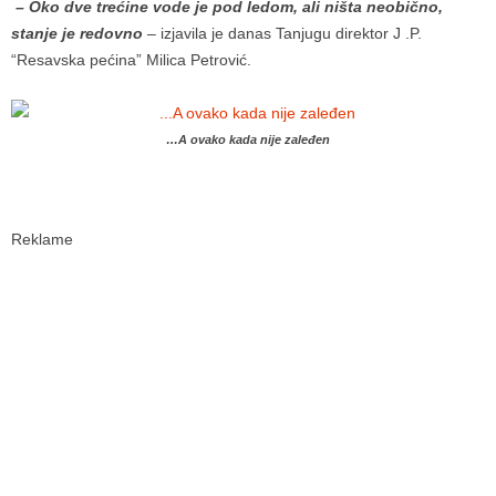
– Oko dve trećine vode je pod ledom, ali ništa neobično,
stanje je redovno
– izjavila je danas Tanjugu direktor J .P.
“Resavska pećina” Milica Petrović.
…A ovako kada nije zaleđen
Reklame