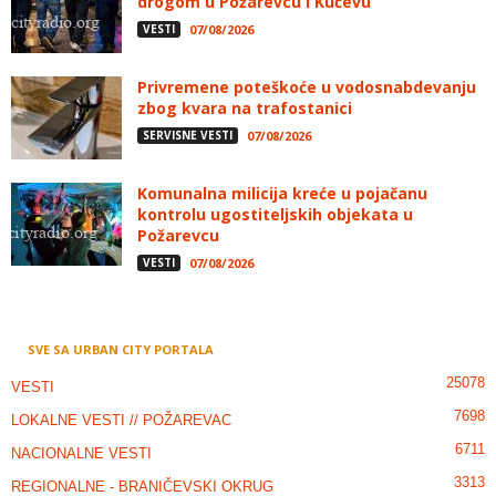
drogom u Požarevcu i Kučevu
VESTI
07/08/2026
Privremene poteškoće u vodosnabdevanju
zbog kvara na trafostanici
SERVISNE VESTI
07/08/2026
Komunalna milicija kreće u pojačanu
kontrolu ugostiteljskih objekata u
Požarevcu
VESTI
07/08/2026
SVE SA URBAN CITY PORTALA
25078
VESTI
7698
LOKALNE VESTI // POŽAREVAC
6711
NACIONALNE VESTI
3313
REGIONALNE - BRANIČEVSKI OKRUG