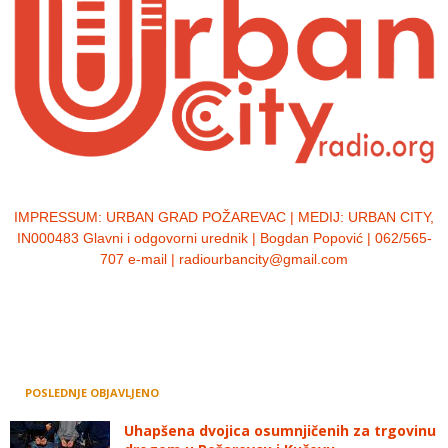
IMPRESSUM:
URBAN GRAD POŽAREVAC | MEDIJ: URBAN CITY,
IN000483 Glavni i odgovorni urednik | Bogdan Popović | 062/565-
707 e-mail | radiourbancity@gmail.com
POSLEDNJE OBJAVLJENO
Uhapšena dvojica osumnjičenih za trgovinu