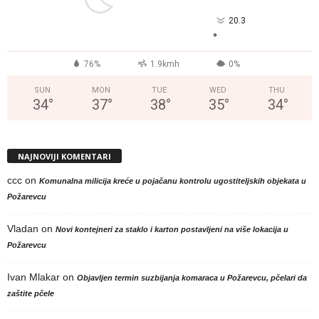
20.3
°
76%
1.9kmh
0%
SUN
MON
TUE
WED
THU
34
°
37
°
38
°
35
°
34
°
NAJNOVIJI KOMENTARI
ccc
on
Komunalna milicija kreće u pojačanu kontrolu ugostiteljskih objekata u
Požarevcu
Vladan
on
Novi kontejneri za staklo i karton postavljeni na više lokacija u
Požarevcu
Ivan Mlakar
on
Objavljen termin suzbijanja komaraca u Požarevcu, pčelari da
zaštite pčele