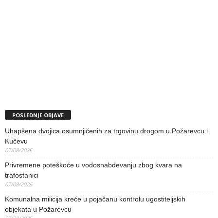
POSLEDNJE OBJAVE
Uhapšena dvojica osumnjičenih za trgovinu drogom u Požarevcu i
Kučevu
07/08/2026
Privremene poteškoće u vodosnabdevanju zbog kvara na
trafostanici
07/08/2026
Komunalna milicija kreće u pojačanu kontrolu ugostiteljskih
objekata u Požarevcu