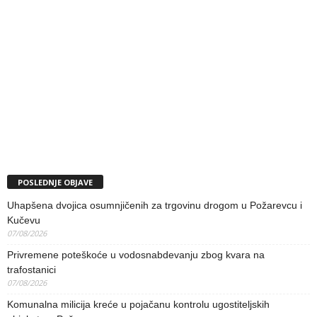
POSLEDNJE OBJAVE
Uhapšena dvojica osumnjičenih za trgovinu drogom u Požarevcu i
Kučevu
07/08/2026
Privremene poteškoće u vodosnabdevanju zbog kvara na
trafostanici
07/08/2026
Komunalna milicija kreće u pojačanu kontrolu ugostiteljskih