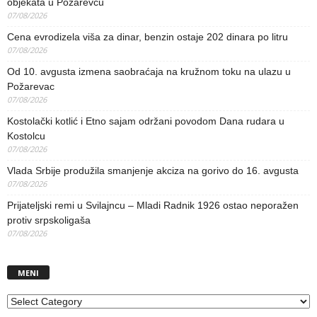
objekata u Požarevcu
07/08/2026
Cena evrodizela viša za dinar, benzin ostaje 202 dinara po litru
07/08/2026
Od 10. avgusta izmena saobraćaja na kružnom toku na ulazu u
Požarevac
07/08/2026
Kostolački kotlić i Etno sajam održani povodom Dana rudara u
Kostolcu
07/08/2026
Vlada Srbije produžila smanjenje akciza na gorivo do 16. avgusta
07/08/2026
Prijateljski remi u Svilajncu – Mladi Radnik 1926 ostao neporažen
protiv srpskoligaša
07/08/2026
MENI
MENI