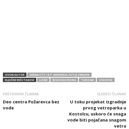
IZVOR/AUTOR
URBAN CITY / B.P. WIKIPEDIA, PUTUJ SRBIJOM
KLJUČNE REČI/TAGOVI
LISINE
RESAVSKA PECINA
TURIZAM
VODOPAD
PRETHODNI ČLANAK
SLEDEĆI ČLANAK
Deo centra Požarevca bez
U toku projekat izgradnje
vode
prvog vetroparka u
Kostolcu, uskoro će snaga
vode biti pojačana snagom
vetra