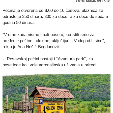
FOTO: URBAN CITY / B.P.
Pećina je otvorena od 8.00 do 16 časova, ulaznica za
odrasle je 350 dinara, 300 za decu, a za decu do sedam
godina 50 dinara.
“Vreme kada nismo imali posetu, koristili smo za
uređenje pećine i okoline, uključijući i Vodopad Lisine”,
rekla je Ana Nešić Bogdanović.
U Resavskoj pećini postoji i “Avantura park”, za
posetioce koji vole adrenalinska uživanja u prirodi.