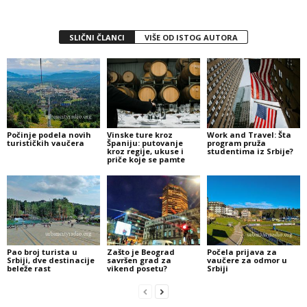
SLIČNI ČLANCI
VIŠE OD ISTOG AUTORA
Počinje podela novih
Vinske ture kroz
Work and Travel: Šta
turističkih vaučera
Španiju: putovanje
program pruža
kroz regije, ukuse i
studentima iz Srbije?
priče koje se pamte
Pao broj turista u
Zašto je Beograd
Počela prijava za
Srbiji, dve destinacije
savršen grad za
vaučere za odmor u
beleže rast
vikend posetu?
Srbiji