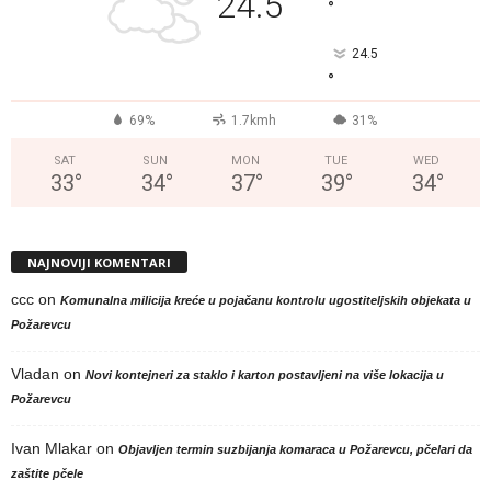
24.5
°
24.5
°
69%
1.7kmh
31%
SAT
SUN
MON
TUE
WED
33
°
34
°
37
°
39
°
34
°
NAJNOVIJI KOMENTARI
ccc
on
Komunalna milicija kreće u pojačanu kontrolu ugostiteljskih objekata u
Požarevcu
Vladan
on
Novi kontejneri za staklo i karton postavljeni na više lokacija u
Požarevcu
Ivan Mlakar
on
Objavljen termin suzbijanja komaraca u Požarevcu, pčelari da
zaštite pčele