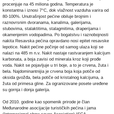
procenjuje na 45 miliona godina. Temperatura je
konstantna i iznosi 7°C, dok vlažnost vazduha varira od
80-100%. Unutrašnjost pećine obiluje brojnim i
raznovrsnim dvoranama, kanalima, galerijama,
stubovima, stalaktitima, stalagmitima, draperijama i
okamenjenim vodopadima. Po bogatstvu i raznobojnosti
nakita Resavska pećina opravdano nosi epitet resavske
lepotice. Nakit pećine počinje od samog ulaza koji se
nalazi na 485 m n.v. Nakit nastaje rastvaranjem kalcijum
karbonata, a boja zavisi od minerala kroz koji prođe
voda. Nakit se pojavljuje u tri boje, a to je crvena, žuta i
bela. Najdominantnijia je crvena boja koja potiče od
oksida gvožđa, bela potiče od kristalnog kalcijuma, a
žuta od primesa gline. Za ogranizovane posete uređene
su gornja i donja galerija.
Od 2010. godine kao spomenik prirode je član
Međunarodne asocijacije turističkih pećina i jama