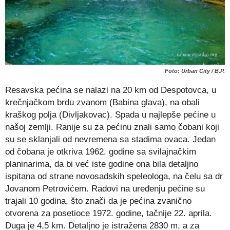
Foto: Urban City / B.P.
Resavska pećina se nalazi na 20 km od Despotovca, u
krečnjačkom brdu zvanom (Babina glava), na obali
kraškog polja (Divljakovac). Spada u najlepše pećine u
našoj zemlji. Ranije su za pećinu znali samo čobani koji
su se sklanjali od nevremena sa stadima ovaca. Jedan
od čobana je otkriva 1962. godine sa svilajnačkim
planinarima, da bi već iste godine ona bila detaljno
ispitana od strane novosadskih speleologa, na čelu sa dr
Jovanom Petrovićem. Radovi na uređenju pećine su
trajali 10 godina, što znači da je pećina zvanično
otvorena za posetioce 1972. godine, tačnije 22. aprila.
Duga je 4,5 km. Detaljno je istražena 2830 m, a za