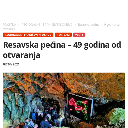
POČETNA
REGIONALNE - BRANIČEVSKI OKRUG
Resavska pećina – 49 godina od
otvaranja
REGIONALNE - BRANIČEVSKI OKRUG
TURIZAM
VESTI
Resavska pećina – 49 godina od
otvaranja
07/04/2021