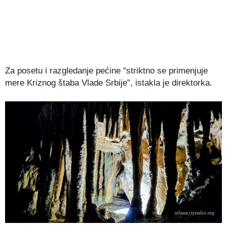
Za posetu i razgledanje pećine “striktno se primenjuje
mere Kriznog štaba Vlade Srbije”, istakla je direktorka.