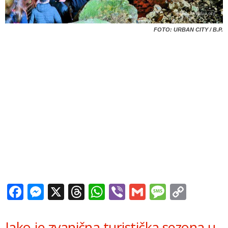
FOTO: URBAN CITY / B.P.
Facebook
Messenger
X
Threads
WhatsApp
Viber
Gmail
Messag
Copy
Link
Iako je zvanična turistička sezona u