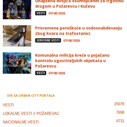
Uhapšena dvojica osumnjičenih za trgovinu
drogom u Požarevcu i Kučevu
VESTI
07/08/2026
Privremene poteškoće u vodosnabdevanju
zbog kvara na trafostanici
SERVISNE VESTI
07/08/2026
Komunalna milicija kreće u pojačanu
kontrolu ugostiteljskih objekata u
Požarevcu
VESTI
07/08/2026
SVE SA URBAN CITY PORTALA
25078
VESTI
7698
LOKALNE VESTI // POŽAREVAC
6711
NACIONALNE VESTI