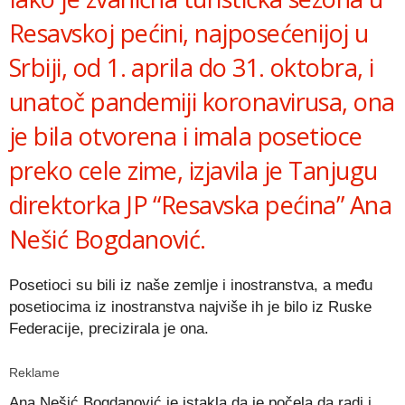
Resavskoj pećini, najposećenijoj u
Srbiji, od 1. aprila do 31. oktobra, i
unatoč pandemiji koronavirusa, ona
je bila otvorena i imala posetioce
preko cele zime, izjavila je Tanjugu
direktorka JP “Resavska pećina” Ana
Nešić Bogdanović.
Posetioci su bili iz naše zemlje i inostranstva, a među
posetiocima iz inostranstva najviše ih je bilo iz Ruske
Federacije, precizirala je ona.
Reklame
Ana Nešić Bogdanović je istakla da je počela da radi i