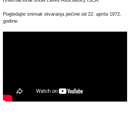
(Internacional show caves Asociation) ISCA.
Pogledajte snimak otvaranja pećine od 22. aprila 1972.
godine: