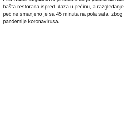
bašta restorana ispred ulaza u pećinu, a razgledanje
pećine smanjeno je sa 45 minuta na pola sata, zbog
pandemije koronavirusa.