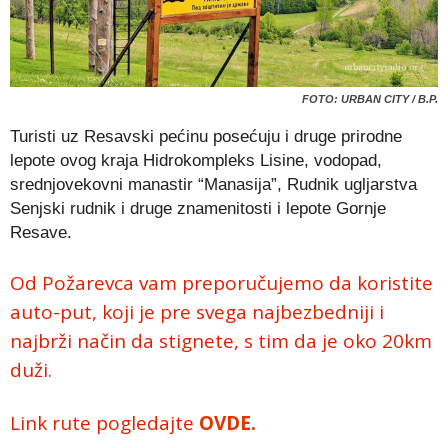
FOTO: URBAN CITY / B.P.
Turisti uz Resavski pećinu posećuju i druge prirodne
lepote ovog kraja Hidrokompleks Lisine, vodopad,
srednjovekovni manastir “Manasija”, Rudnik ugljarstva
Senjski rudnik i druge znamenitosti i lepote Gornje
Resave.
Od Požarevca vam preporučujemo da koristite
auto-put, koji je pre svega najbezbedniji i
najbrži način da stignete, s tim da je oko 20km
duži.
Link rute pogledajte
OVDE.