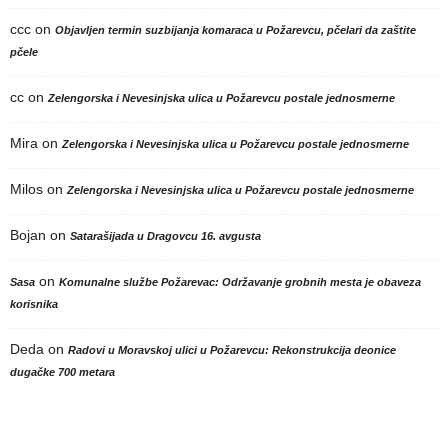
ccc
on
Objavljen termin suzbijanja komaraca u Požarevcu, pčelari da zaštite
pčele
cc
on
Zelengorska i Nevesinjska ulica u Požarevcu postale jednosmerne
Mira
on
Zelengorska i Nevesinjska ulica u Požarevcu postale jednosmerne
Milos
on
Zelengorska i Nevesinjska ulica u Požarevcu postale jednosmerne
Bojan
on
Satarašijada u Dragovcu 16. avgusta
on
Sasa
Komunalne službe Požarevac: Održavanje grobnih mesta je obaveza
korisnika
Deda
on
Radovi u Moravskoj ulici u Požarevcu: Rekonstrukcija deonice
dugačke 700 metara