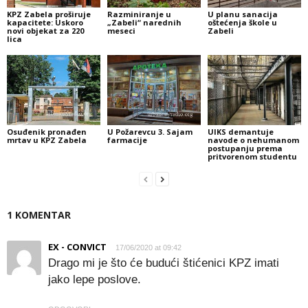
KPZ Zabela proširuje
Razminiranje u
U planu sanacija
kapacitete: Uskoro
„Zabeli“ narednih
oštećenja škole u
novi objekat za 220
meseci
Zabeli
lica
Osuđenik pronađen
U Požarevcu 3. Sajam
UIKS demantuje
mrtav u KPZ Zabela
farmacije
navode o nehumanom
postupanju prema
pritvorenom studentu
1 KOMENTAR
EX - CONVICT
17/06/2020 at 09:42
Drago mi je što će budući štićenici KPZ imati
jako lepe poslove.