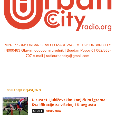
IMPRESSUM:
URBAN GRAD POŽAREVAC | MEDIJ: URBAN CITY,
IN000483 Glavni i odgovorni urednik | Bogdan Popović | 062/565-
707 e-mail | radiourbancity@gmail.com
POSLEDNJE OBJAVLJENO
U susret Ljubičevskim konjičkim igrama:
Kvalifikacije za višeboj 16. avgusta
SPORT
08/08/2026