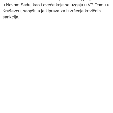
u Novom Sadu, kao i cveće koje se uzgaja u VP Domu u
Kruševcu, saopštila je Uprava za izvršenje krivičnih
sankcija.