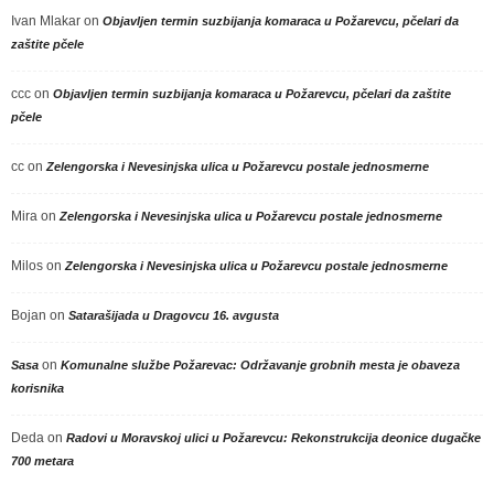
Ivan Mlakar
on
Objavljen termin suzbijanja komaraca u Požarevcu, pčelari da
zaštite pčele
ccc
on
Objavljen termin suzbijanja komaraca u Požarevcu, pčelari da zaštite
pčele
cc
on
Zelengorska i Nevesinjska ulica u Požarevcu postale jednosmerne
Mira
on
Zelengorska i Nevesinjska ulica u Požarevcu postale jednosmerne
Milos
on
Zelengorska i Nevesinjska ulica u Požarevcu postale jednosmerne
Bojan
on
Satarašijada u Dragovcu 16. avgusta
on
Sasa
Komunalne službe Požarevac: Održavanje grobnih mesta je obaveza
korisnika
Deda
on
Radovi u Moravskoj ulici u Požarevcu: Rekonstrukcija deonice dugačke
700 metara