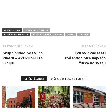
IZVOR/AUTOR
URBAN CITY, TANJUG
KLJUČNE REČI/TAGOVI
HORTIKULTURA
SAJAM
ZABELA
ZATVOR
PRETHODNI ČLANAK
SLEDEĆI ČLANAK
Grupni video pozivi na
Exitov dvadeseti
Viberu – Aktivirani i za
rođendan biće najveća
Srbiju!
žurka na svetu
SLIČNI ČLANCI
VIŠE OD ISTOG AUTORA