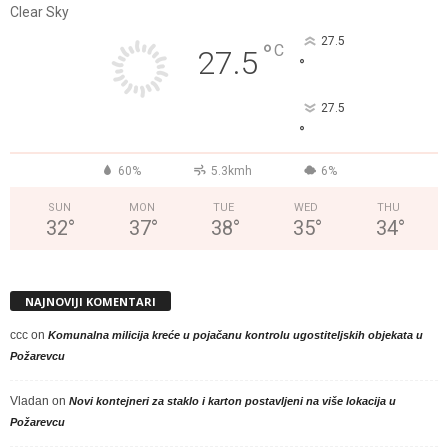
Clear Sky
27.5
°
C
27.5
°
27.5
°
60%
5.3kmh
6%
SUN
MON
TUE
WED
THU
32
°
37
°
38
°
35
°
34
°
NAJNOVIJI KOMENTARI
ccc
on
Komunalna milicija kreće u pojačanu kontrolu ugostiteljskih objekata u
Požarevcu
Vladan
on
Novi kontejneri za staklo i karton postavljeni na više lokacija u
Požarevcu