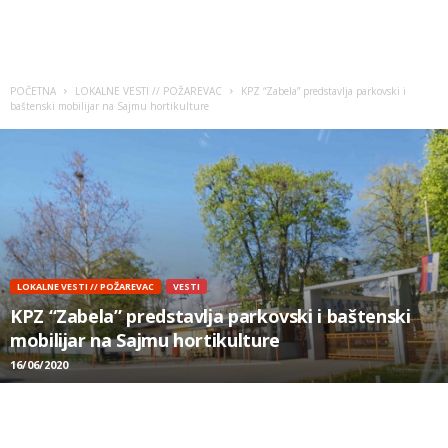
POČETNA
LOKALNE VESTI // POŽAREVAC
KPZ “Zabela” predstavlja parkovski i
baštenski mobilijar na Sajmu hortikulture
LOKALNE VESTI // POŽAREVAC
VESTI
KPZ “Zabela” predstavlja parkovski i baštenski
mobilijar na Sajmu hortikulture
16/06/2020