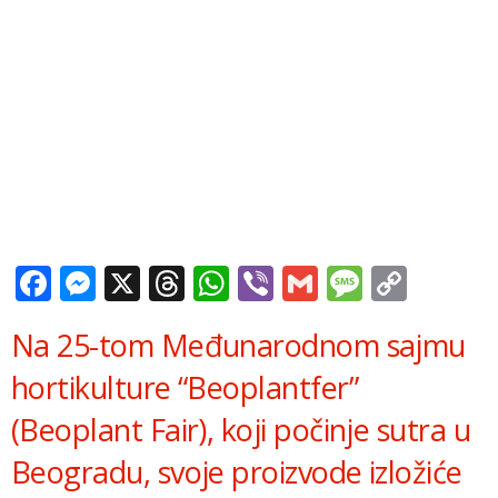
Facebook
Messenger
X
Threads
WhatsApp
Viber
Gmail
Messag
Copy
Link
Na 25-tom Međunarodnom sajmu
hortikulture “Beoplantfer”
(Beoplant Fair), koji počinje sutra u
Beogradu, svoje proizvode izložiće