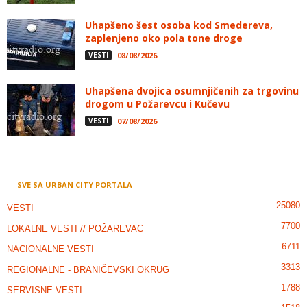
Uhapšeno šest osoba kod Smedereva,
zaplenjeno oko pola tone droge
VESTI
08/08/2026
Uhapšena dvojica osumnjičenih za trgovinu
drogom u Požarevcu i Kučevu
VESTI
07/08/2026
SVE SA URBAN CITY PORTALA
25080
VESTI
7700
LOKALNE VESTI // POŽAREVAC
6711
NACIONALNE VESTI
3313
REGIONALNE - BRANIČEVSKI OKRUG
1788
SERVISNE VESTI