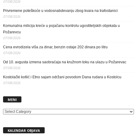
07/08/2026
Privremene poteškoće u vodosnabdevanju zbog kvara na trafostanici
07/08/2026
Komunalna milicija kreće u pojačanu kontrolu ugostiteljskih objekata u
Požarevcu
07/08/2026
Cena evrodizela viša za dinar, benzin ostaje 202 dinara po litru
07/08/2026
Od 10. avgusta izmena saobraćaja na kružnom toku na ulazu u Požarevac
07/08/2026
Kostolački kotlić i Etno sajam održani povodom Dana rudara u Kostolcu
07/08/2026
MENI
MENI
KALENDAR OBJAVA