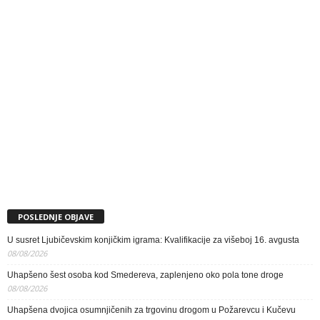
POSLEDNJE OBJAVE
U susret Ljubičevskim konjičkim igrama: Kvalifikacije za višeboj 16. avgusta
08/08/2026
Uhapšeno šest osoba kod Smedereva, zaplenjeno oko pola tone droge
08/08/2026
Uhapšena dvojica osumnjičenih za trgovinu drogom u Požarevcu i Kučevu