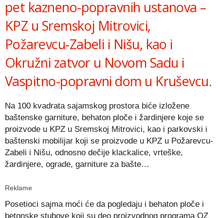
pet kazneno-popravnih ustanova –
KPZ u Sremskoj Mitrovici,
Požarevcu-Zabeli i Nišu, kao i
Okružni zatvor u Novom Sadu i
Vaspitno-popravni dom u Kruševcu.
Na 100 kvadrata sajamskog prostora biće izložene
baštenske garniture, behaton ploče i žardinjere koje se
proizvode u KPZ u Sremskoj Mitrovici, kao i parkovski i
baštenski mobilijar koji se proizvode u KPZ u Požarevcu-
Zabeli i Nišu, odnosno dečije klackalice, vrteške,
žardinjere, ograde, garniture za bašte…
Reklame
Posetioci sajma moći će da pogledaju i behaton ploče i
betonske stubove koji su deo proizvodnog programa OZ