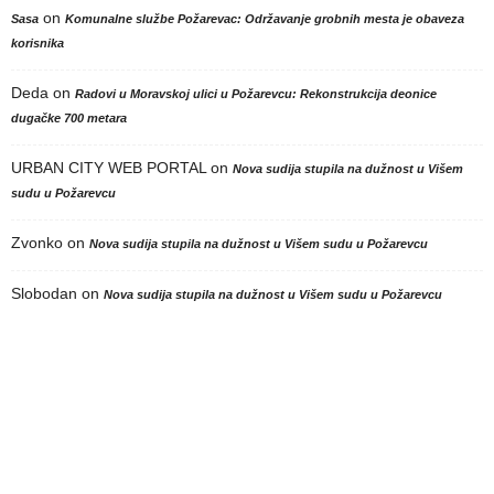
on
Sasa
Komunalne službe Požarevac: Održavanje grobnih mesta je obaveza
korisnika
Deda
on
Radovi u Moravskoj ulici u Požarevcu: Rekonstrukcija deonice
dugačke 700 metara
URBAN CITY WEB PORTAL
on
Nova sudija stupila na dužnost u Višem
sudu u Požarevcu
Zvonko
on
Nova sudija stupila na dužnost u Višem sudu u Požarevcu
Slobodan
on
Nova sudija stupila na dužnost u Višem sudu u Požarevcu