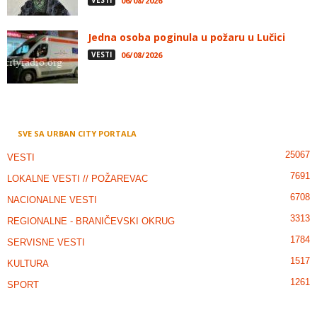
06/08/2026
Jedna osoba poginula u požaru u Lučici
VESTI
06/08/2026
SVE SA URBAN CITY PORTALA
25067
VESTI
7691
LOKALNE VESTI // POŽAREVAC
6708
NACIONALNE VESTI
3313
REGIONALNE - BRANIČEVSKI OKRUG
1784
SERVISNE VESTI
1517
KULTURA
1261
SPORT