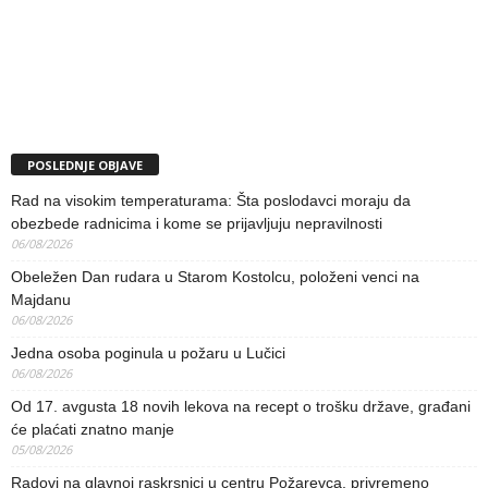
POSLEDNJE OBJAVE
Rad na visokim temperaturama: Šta poslodavci moraju da
obezbede radnicima i kome se prijavljuju nepravilnosti
06/08/2026
Obeležen Dan rudara u Starom Kostolcu, položeni venci na
Majdanu
06/08/2026
Jedna osoba poginula u požaru u Lučici
06/08/2026
Od 17. avgusta 18 novih lekova na recept o trošku države, građani
će plaćati znatno manje
05/08/2026
Radovi na glavnoj raskrsnici u centru Požarevca, privremeno