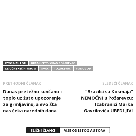
IZVOR/AUTOR
URBAN CITY / GRAD POŽAREVAC
KLJUČNE REČI/TAGOVI
KVAR
POZAREVAC
VODOVOD
PRETHODNI ČLANAK
SLEDEĆI ČLANAK
Danas pretežno sunčano i
“Brazilci sa Kosmaja”
toplo uz žuto upozorenje
NEMOĆNI u Požarevcu:
za grmljavinu, a evo šta
Izabranici Marka
nas čeka narednih dana
Gavrilovića UBEDLJIVI
SLIČNI ČLANCI
VIŠE OD ISTOG AUTORA