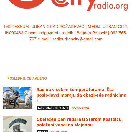
IMPRESSUM:
URBAN GRAD POŽAREVAC | MEDIJ: URBAN CITY,
IN000483 Glavni i odgovorni urednik | Bogdan Popović | 062/565-
707 e-mail | radiourbancity@gmail.com
POSLEDNJE OBJAVLJENO
Rad na visokim temperaturama: Šta
poslodavci moraju da obezbede radnicima
i...
NACIONALNE VESTI
06/08/2026
Obeležen Dan rudara u Starom Kostolcu,
položeni venci na Majdanu
VESTI