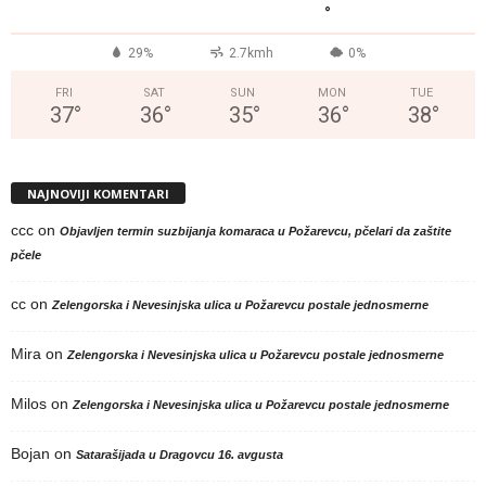
°
29%
2.7kmh
0%
FRI
SAT
SUN
MON
TUE
37
°
36
°
35
°
36
°
38
°
NAJNOVIJI KOMENTARI
ccc
on
Objavljen termin suzbijanja komaraca u Požarevcu, pčelari da zaštite
pčele
cc
on
Zelengorska i Nevesinjska ulica u Požarevcu postale jednosmerne
Mira
on
Zelengorska i Nevesinjska ulica u Požarevcu postale jednosmerne
Milos
on
Zelengorska i Nevesinjska ulica u Požarevcu postale jednosmerne
Bojan
on
Satarašijada u Dragovcu 16. avgusta