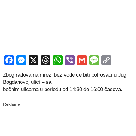
Facebook
Messenger
X
Threads
WhatsApp
Viber
Gmail
Messag
Copy
Link
Zbog radova na mreži bez vode će biti potrošači u Jug
Bogdanovoj ulici – sa
bočnim ulicama u periodu od 14:30 do 16:00 časova.
Reklame