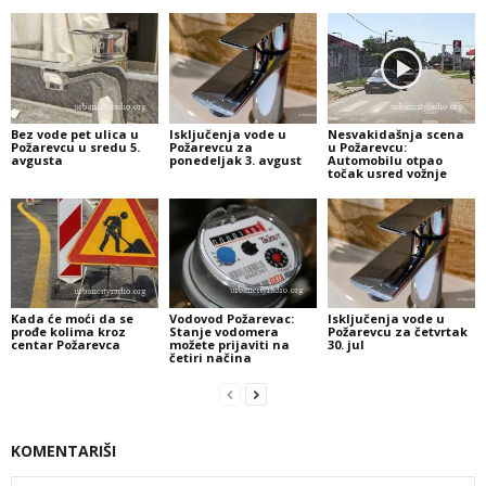
Bez vode pet ulica u
Isključenja vode u
Nesvakidašnja scena
Požarevcu u sredu 5.
Požarevcu za
u Požarevcu:
avgusta
ponedeljak 3. avgust
Automobilu otpao
točak usred vožnje
Kada će moći da se
Vodovod Požarevac:
Isključenja vode u
prođe kolima kroz
Stanje vodomera
Požarevcu za četvrtak
centar Požarevca
možete prijaviti na
30. jul
četiri načina
KOMENTARIŠI