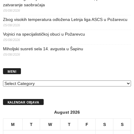
zatvaranje saobraćaja
05/08/2026
Zbog visokih temperatura odložena Letnja liga ASCS u Požarevcu
05/08/2026
Vojnici na specijalističkoj obuci u Požarevcu
05/08/2026
Miholjski susreti sela 14. avgusta u Šapinu
05/08/2026
MENI
MENI
KALENDAR OBJAVA
August 2026
M
T
W
T
F
S
S