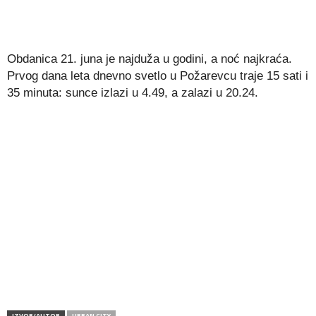
Obdanica 21. juna je najduža u godini, a noć najkraća.
Prvog dana leta dnevno svetlo u Požarevcu traje 15 sati i
35 minuta: sunce izlazi u 4.49, a zalazi u 20.24.
IZVOR/AUTOR
URBAN CITY