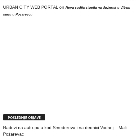
URBAN CITY WEB PORTAL
on
Nova sudija stupila na dužnost u Višem
sudu u Požarevcu
POSLEDNJE OBJAVE
Radovi na auto-putu kod Smedereva i na deonici Vodanj – Mali
Požarevac