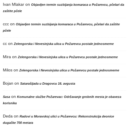
Ivan Mlakar
on
Objavljen termin suzbijanja komaraca u Požarevcu, pčelari da
zaštite pčele
ccc
on
Objavljen termin suzbijanja komaraca u Požarevcu, pčelari da zaštite
pčele
cc
on
Zelengorska i Nevesinjska ulica u Požarevcu postale jednosmerne
Mira
on
Zelengorska i Nevesinjska ulica u Požarevcu postale jednosmerne
Milos
on
Zelengorska i Nevesinjska ulica u Požarevcu postale jednosmerne
Bojan
on
Satarašijada u Dragovcu 16. avgusta
on
Sasa
Komunalne službe Požarevac: Održavanje grobnih mesta je obaveza
korisnika
Deda
on
Radovi u Moravskoj ulici u Požarevcu: Rekonstrukcija deonice
dugačke 700 metara