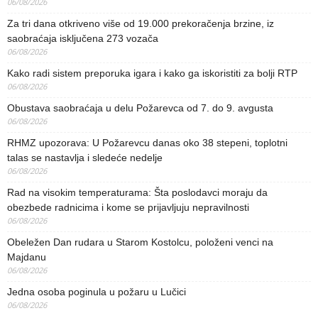
06/08/2026
Za tri dana otkriveno više od 19.000 prekoračenja brzine, iz
saobraćaja isključena 273 vozača
06/08/2026
Kako radi sistem preporuka igara i kako ga iskoristiti za bolji RTP
06/08/2026
Obustava saobraćaja u delu Požarevca od 7. do 9. avgusta
06/08/2026
RHMZ upozorava: U Požarevcu danas oko 38 stepeni, toplotni
talas se nastavlja i sledeće nedelje
06/08/2026
Rad na visokim temperaturama: Šta poslodavci moraju da
obezbede radnicima i kome se prijavljuju nepravilnosti
06/08/2026
Obeležen Dan rudara u Starom Kostolcu, položeni venci na
Majdanu
06/08/2026
Jedna osoba poginula u požaru u Lučici
06/08/2026