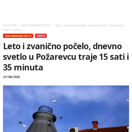
POČETNA
NACIONALNE VESTI
Leto i zvanično počelo, dnevno svetlo u Požarevcu
traje 15 sati i...
NACIONALNE VESTI
VESTI
Leto i zvanično počelo, dnevno
svetlo u Požarevcu traje 15 sati i
35 minuta
21/06/2025