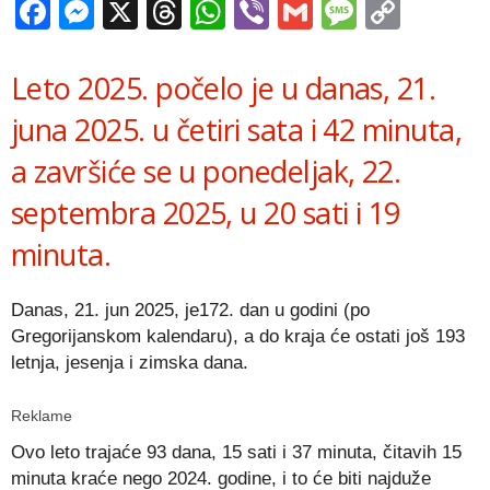
Facebook
Messenger
X
Threads
WhatsApp
Viber
Gmail
Messag
Copy
Link
Leto 2025. počelo je u danas, 21.
juna 2025. u četiri sata i 42 minuta,
a završiće se u ponedeljak, 22.
septembra 2025, u 20 sati i 19
minuta.
Danas, 21. jun 2025, je172. dan u godini (po
Gregorijanskom kalendaru), a do kraja će ostati još 193
letnja, jesenja i zimska dana.
Reklame
Ovo leto trajaće 93 dana, 15 sati i 37 minuta, čitavih 15
minuta kraće nego 2024. godine, i to će biti najduže