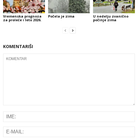
Vremenska prognoza
Počela je zima
U nedelju zvanično
za proleće i leto 2026.
počinje zima
KOMENTARIŠI