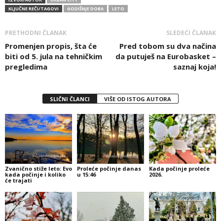
KLJUČNE REČI/TAGOVI
GODIŠNJE DOBA
LETO
PRETHODNI ČLANAK
SLEDEĆI ČLANAK
Promenjen propis, šta će
Pred tobom su dva načina
biti od 5. jula na tehničkim
da putuješ na Eurobasket –
pregledima
saznaj koja!
SLIČNI ČLANCI
VIŠE OD ISTOG AUTORA
Zvanično stiže leto: Evo
Proleće počinje danas
Kada počinje proleće
kada počinje i koliko
u 15:46
2026.
će trajati