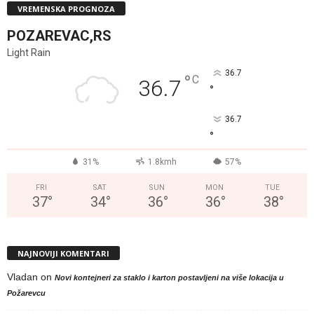
VREMENSKA PROGNOZA
POZAREVAC,RS
Light Rain
36.7
°
C
36.7
°
36.7
°
31%
1.8kmh
57%
FRI
SAT
SUN
MON
TUE
37
°
34
°
36
°
36
°
38
°
NAJNOVIJI KOMENTARI
Vladan
on
Novi kontejneri za staklo i karton postavljeni na više lokacija u
Požarevcu