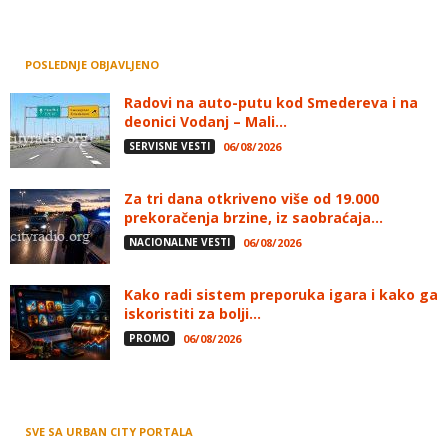
POSLEDNJE OBJAVLJENO
Radovi na auto-putu kod Smedereva i na
deonici Vodanj – Mali...
SERVISNE VESTI
06/08/2026
Za tri dana otkriveno više od 19.000
prekoračenja brzine, iz saobraćaja...
NACIONALNE VESTI
06/08/2026
Kako radi sistem preporuka igara i kako ga
iskoristiti za bolji...
PROMO
06/08/2026
SVE SA URBAN CITY PORTALA