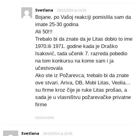
Svetlana
28/10/2024 at 14:03
Bojane, po Vašoj reakciji pomislila sam da
imate 25-30 godina
Ali 50!!!
Trebalo bi da znate da je Litas dobio to ime
1970.ili 1971. godine kada je Draško
Isaković, tada učenik 7. razreda pobedio
na tom konkursu na kome sam i ja
učestvovala
Ako ste iz Požarevca, trebalo bi da znate
ove stvari. Ariva, DB, Mobi Litas, Veolia…
su firme kroz čije je ruke Litas prošao, a
sada je u vlasništvu požarevačke privatne
firme
ODGOVORI
Svetlana
24/10/2024 at 10:40