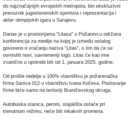
do najznačajnijih evropskih metropola, bio ekskluzivni
prevoznik jugoslovenskih sportista i reprezentacija i
akter olimpijskih igara u Sarajevu.
Danas je u prostorijama “Litasa” u Požarevcu održana
konferencija za medije na kojoj je između ostalog
govoreno o vraćanju naziva “Litas”, s tim da će se
osmisliti novi, savremeniji logo. Litas će kao ime
zvanično u upotrebi biti od 1. januara 2025. godine.
Od prošle nedelje u 100% vlasništvu je požarevačka
firma Saniva 012 u vlasništvu Ivana Kočeva. Poslovanje
firme biće samo na teritoriji Braničevskog okruga.
Autobuska stanica, peroni, stajališta ostaće pri
trenutnom režimu, neće biti nikakvih promena.