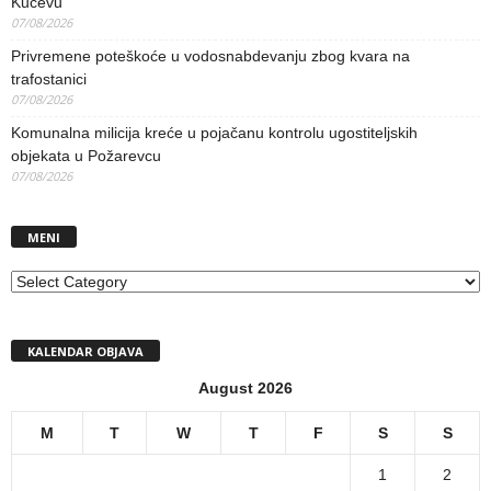
Kučevu
07/08/2026
Privremene poteškoće u vodosnabdevanju zbog kvara na
trafostanici
07/08/2026
Komunalna milicija kreće u pojačanu kontrolu ugostiteljskih
objekata u Požarevcu
07/08/2026
MENI
MENI
KALENDAR OBJAVA
August 2026
M
T
W
T
F
S
S
1
2