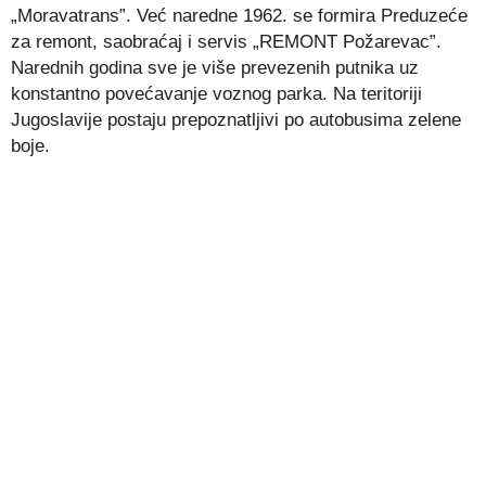
„Moravatrans”. Već naredne 1962. se formira Preduzeće
za remont, saobraćaj i servis „REMONT Požarevac”.
Narednih godina sve je više prevezenih putnika uz
konstantno povećavanje voznog parka. Na teritoriji
Jugoslavije postaju prepoznatljivi po autobusima zelene
boje.