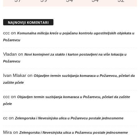
NAJNOVIJI KOMENTARI
ccc
on
Komunalna milicija kreće u pojačanu kontrolu ugostiteljskih objekata u
Požarevcu
Vladan
on
Novi kontejneri za staklo i karton postavljeni na više lokacija u
Požarevcu
Ivan Mlakar
on
Objavljen termin suzbijanja komaraca u Požarevcu, pčelari da
zaštite pčele
ccc
on
Objavljen termin suzbijanja komaraca u Požarevcu, pčelari da zaštite
pčele
cc
on
Zelengorska i Nevesinjska ulica u Požarevcu postale jednosmerne
Mira
on
Zelengorska i Nevesinjska ulica u Požarevcu postale jednosmerne