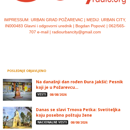
IMPRESSUM:
URBAN GRAD POŽAREVAC | MEDIJ: URBAN CITY,
IN000483 Glavni i odgovorni urednik | Bogdan Popović | 062/565-
707 e-mail | radiourbancity@gmail.com
POSLEDNJE OBJAVLJENO
Na današnji dan rođen Đura Jakšić: Pesnik
koji je u Požarevcu...
VESTI
08/08/2026
Danas se slavi Trnova Petka: Svetiteljka
koju posebno poštuju žene
NACIONALNE VESTI
08/08/2026