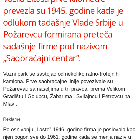
prevezla su 1945. godine kada je
odlukom tadašnje Vlade Srbije u
Požarevcu formirana preteča
sadašnje firme pod nazivom
„Saobraćajni centar”.
Vozni park se sastojao od nekoliko ratno-trofejnih
kamiona. Prve saobraćajne linije povezivale su
Požarevac sa naseljima u tri pravca, prema Velikom
Gradištu i Golupcu, Žabarima i Svilajncu i Petrovcu na
Mlavi.
Reklame
Po osnivanju „Laste” 1946. godine firma je poslovala kao
njen pogon sve do 1961. godine kada se menja naziv u