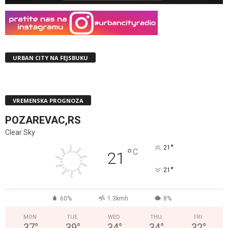
URBAN CITY NA FEJSBUKU
VREMENSKA PROGNOZA
POZAREVAC,RS
Clear Sky
°
21
°
C
21
°
21
60%
1.3kmh
8%
MON
TUE
WED
THU
FRI
37
°
39
°
34
°
34
°
32
°