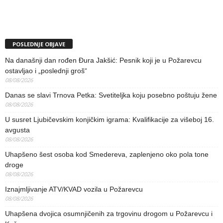
POSLEDNJE OBJAVE
Na današnji dan rođen Đura Jakšić: Pesnik koji je u Požarevcu
ostavljao i „poslednji groš“
08/08/2026
Danas se slavi Trnova Petka: Svetiteljka koju posebno poštuju žene
08/08/2026
U susret Ljubičevskim konjičkim igrama: Kvalifikacije za višeboj 16.
avgusta
08/08/2026
Uhapšeno šest osoba kod Smedereva, zaplenjeno oko pola tone
droge
08/08/2026
Iznajmljivanje ATV/KVAD vozila u Požarevcu
08/08/2026
Uhapšena dvojica osumnjičenih za trgovinu drogom u Požarevcu i