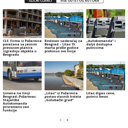
SLIČNI ČLANCI
VIŠE OD ISTOG AUTORA
CLS: Firma iz Požarevca
Redovan saobraćaj za
„Autokomanda“ i
povezana sa javnim
Beograd – Litas 15.
dalje dostupna
prevozom planira
marta prošle godine
putnicima
izgradnju objekta u
prekinuo sve linije
Beogradu
Izmena na liniji
„Litas“ iz Požarevca
Litas digao cene,
Beograd–Požarevac:
postao vlasnik hotela
putnici besni
Stajalište
„Golubački grad“
Autokomanda
privremeno van
funkcije