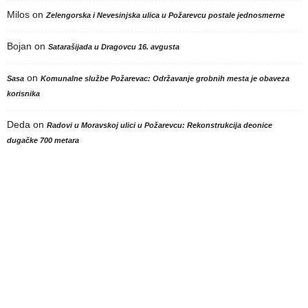
Milos
on
Zelengorska i Nevesinjska ulica u Požarevcu postale jednosmerne
Bojan
on
Satarašijada u Dragovcu 16. avgusta
on
Sasa
Komunalne službe Požarevac: Održavanje grobnih mesta je obaveza
korisnika
Deda
on
Radovi u Moravskoj ulici u Požarevcu: Rekonstrukcija deonice
dugačke 700 metara