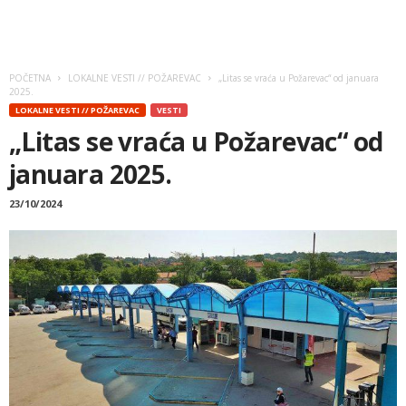
POČETNA
LOKALNE VESTI // POŽAREVAC
„Litas se vraća u Požarevac“ od januara
2025.
LOKALNE VESTI // POŽAREVAC
VESTI
„Litas se vraća u Požarevac“ od
januara 2025.
23/10/2024