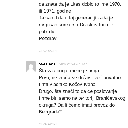
da znate da je Litas dobio to ime 1970.
ili 1971. godine
Ja sam bila u toj generaciji kada je
raspisan konkurs i Draškov logo je
pobedio.
Pozdrav
ODGOVORI
Svetlana
28/10/2024 at 13:47
Šta vas briga, mene je briga
Prvo, ne vraća se državi, već privatnoj
firmi vlasnika Kočev Ivana
Drugo, šta znači to da će poslovanje
firme biti samo na teritoriji Braničevskog
okruga? Da li ćemo imati prevoz do
Beograda?
ODGOVORI