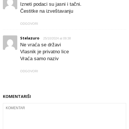
Izneti podaci su jasni i tačni.
Čestitke na izveštavanju
ODGOVORI
Stelazuro
25/10/2024 at 09:38
Ne vraća se državi
Vlasnik je privatno lice
Vraća samo naziv
ODGOVORI
KOMENTARIŠI