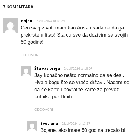
7 KOMENTARA
Bojan
23/10/2024 at 18:29
Ceo svoj zivot znam kao Ariva i sada ce da ga
prekrste u litas! Sta cu sve da dozivim sa svojih
50 godina!
ODGOVORI
Šta vas briga
24/10/2024 at 18:07
Jay konačno nešto normalno da se desi.
Hvala bogu što se vraća državi. Nadam se
da će karte i povratne karte za prevoz
putnika pojeftiniti.
ODGOVORI
Svetlana
28/10/2024 at 13:37
Bojane, ako imate 50 godina trebalo bi