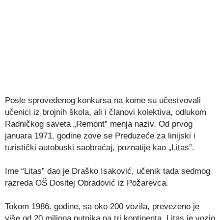
Posle sprovedenog konkursa na kome su učestvovali
učenici iz brojnih škola, ali i članovi kolektiva, odlukom
Radničkog saveta „Remont” menja naziv. Od prvog
januara 1971. godine zove se Preduzeće za linijski i
turistički autobuski saobraćaj, poznatije kao „Litas”.
Ime “Litas” dao je Draško Isaković, učenik tada sedmog
razreda OŠ Dositej Obradović iz Požarevca.
Tokom 1986. godine, sa oko 200 vozila, prevezeno je
više od 20 miliona putnika na tri kontinenta. Litas je vozio