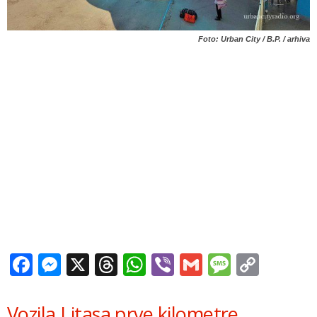
Foto: Urban City / B.P. / arhiva
Facebook
Messenger
X
Threads
WhatsApp
Viber
Gmail
Messag
Copy
Link
Vozila Litasa prve kilometre