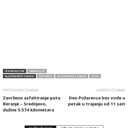
IZVOR/AUTOR
URBAN CITY
KLJUČNE REČI/TAGOVI
AUTOBUS
AUTOBUSKA STANICA
LITAS
PRETHODNI ČLANAK
SLEDEĆI ČLANAK
Završeno asfaltiranje puta
Deo Požarevca bez vode u
Beranje – Srednjevo,
petak u trajanju od 11 sati
dužine 5.574 kilometara