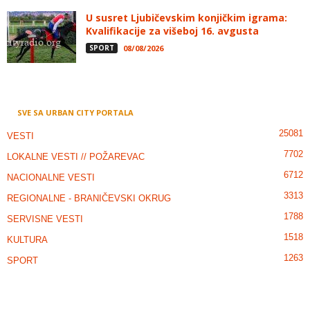
U susret Ljubičevskim konjičkim igrama:
Kvalifikacije za višeboj 16. avgusta
SPORT
08/08/2026
SVE SA URBAN CITY PORTALA
25081
VESTI
7702
LOKALNE VESTI // POŽAREVAC
6712
NACIONALNE VESTI
3313
REGIONALNE - BRANIČEVSKI OKRUG
1788
SERVISNE VESTI
1518
KULTURA
1263
SPORT